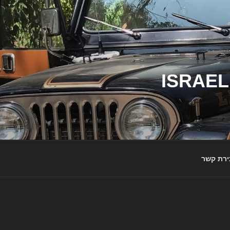
ג'יפי ישראל – הבית לג'יפאים ולמותג ג'יפ | ISRAEL
ירת קשר