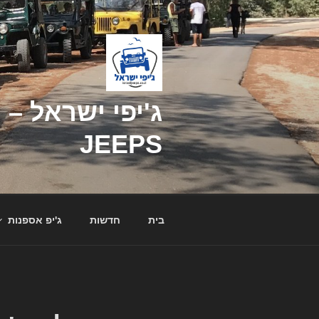
דילוג
לתוכן
JEEPS
בית
חדשות
ג'יפ אספנות