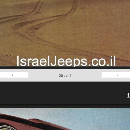
›
‹
1
של
20