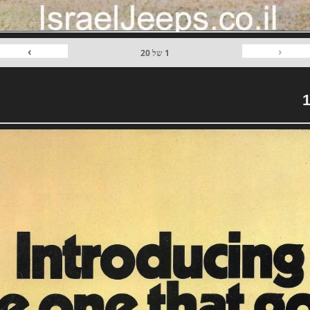
›
‹
1
של
20