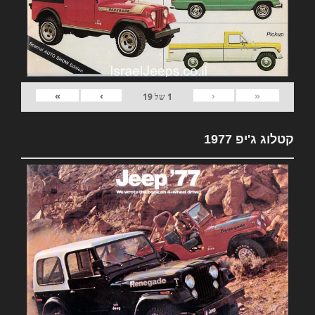
»
›
‹
«
1
של
19
קטלוג ג'יפ 1977