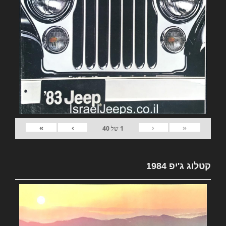
»
›
‹
«
1
של
40
קטלוג ג'יפ 1984