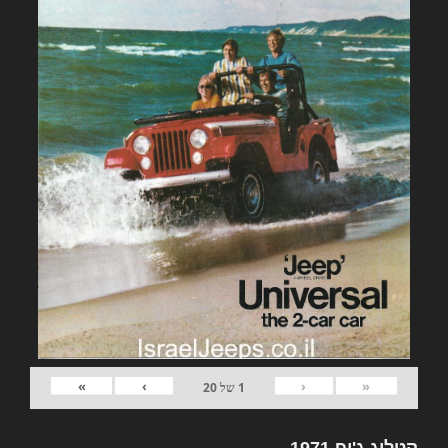
»
›
‹
«
1
של
20