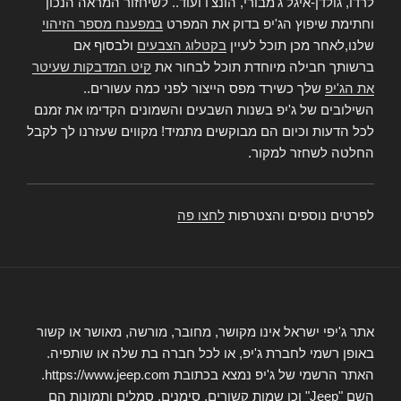
לרדו, גולדן-איגל ג'מבורי, הונצ'ו ועוד.. לשיחזור המראה הנכון
וחתימת שיפוץ הג'יפ בדוק את המפרט
במפענח מספר הזיהוי
שלנו,לאחר מכן תוכל לעיין
בקטלוג הצבעים
ולבסוף אם
ברשותך חבילה מיוחדת תוכל לבחור את
קיט המדבקות שעיטר
את הג'יפ
שלך כשירד מפס הייצור לפני כמה עשורים..
השילובים של ג'יפ בשנות השבעים והשמונים הקדימו את זמנם
לכל הדעות וכיום הם מבוקשים מתמיד! מקווים שעזרנו לך לקבל
החלטה לשחזר למקור.
לפרטים נוספים והצטרפות
לחצו פה
אתר ג'יפי ישראל אינו מקושר, מחובר, מורשה, מאושר או קשור
באופן רשמי לחברת ג'יפ, או לכל חברה בת שלה או שותפיה.
האתר הרשמי של ג'יפ נמצא בכתובת https://www.jeep.com.
השם "Jeep" וכן שמות קשורים, סימנים, סמלים ותמונות הם