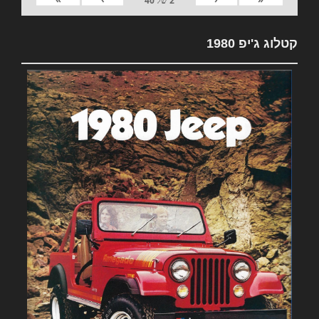
2
של
40
קטלוג ג'יפ 1980