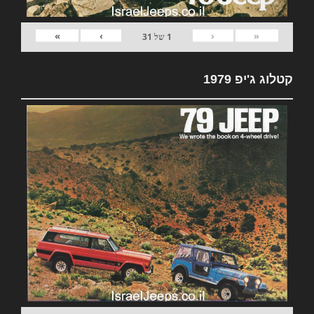
»
›
‹
«
1
של
31
קטלוג ג'יפ 1979