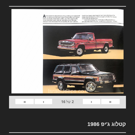
»
›
‹
«
2
של
16
קטלוג ג'יפ 1986