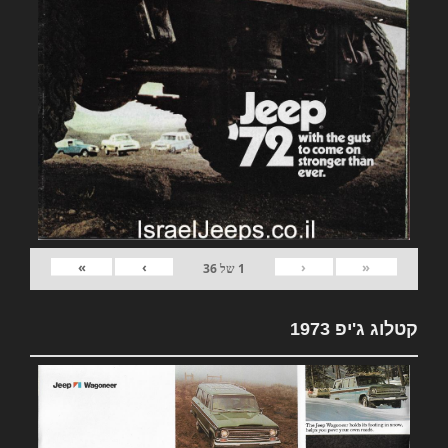
»
›
‹
«
1
של
36
קטלוג ג'יפ 1973