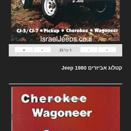
»
›
‹
«
1
של
25
קטלוג אביזרים Jeep 1980