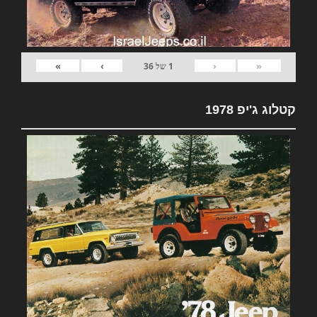
»
›
‹
«
1
של
36
קטלוג ג'יפ 1978