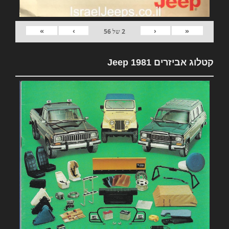
»
›
‹
«
2
של
56
קטלוג אביזרים 1981 Jeep