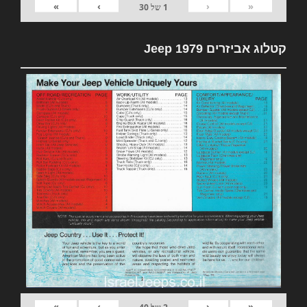
»
›
‹
«
1
של
30
קטלוג אביזרים 1979 Jeep
»
›
‹
«