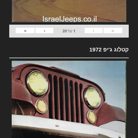
»
›
‹
«
1
של
20
קטלוג ג'יפ 1972