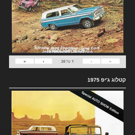
»
›
‹
«
1
של
26
קטלוג ג'יפ 1975