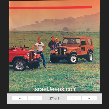
»
›
‹
«
3
של
27