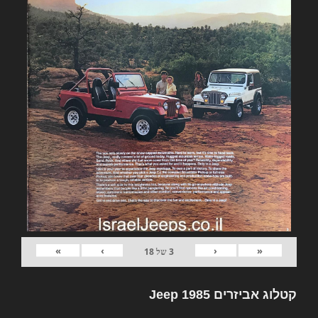
»
›
‹
«
3
של
18
קטלוג אביזרים Jeep 1985