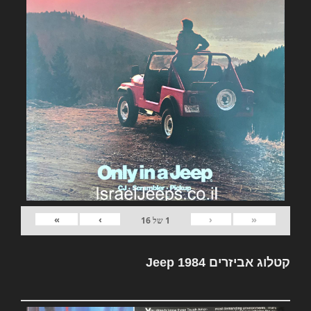
»
›
‹
«
1
של
16
קטלוג אביזרים Jeep 1984