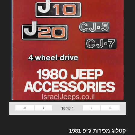
»
›
‹
«
1
של
16
קטלוג מכירות ג'יפ 1981