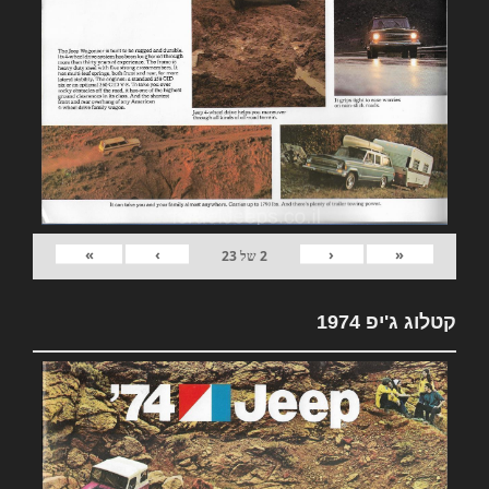
»
›
‹
«
2
של
23
קטלוג ג'יפ 1974