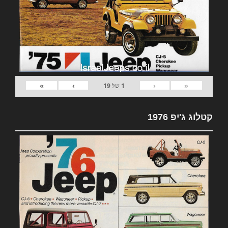
»
›
‹
«
1
של
19
קטלוג ג'יפ 1976