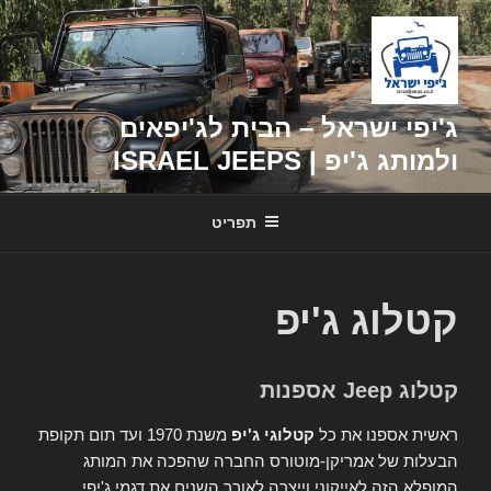
דילוג
לתוכן
ג'יפי ישראל – הבית לג'יפאים
ולמותג ג'יפ | ISRAEL JEEPS
תפריט
קטלוג ג'יפ
קטלוג Jeep אספנות
ראשית אספנו את כל
קטלוגי ג'יפ
משנת 1970 ועד תום תקופת
הבעלות של אמריקן-מוטורס החברה שהפכה את המותג
המופלא הזה לאייקוני וייצרה לאורך השנים את דגמי ג'יפי