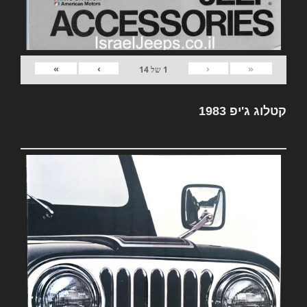
»
›
‹
«
1
של
14
קטלוג ג'יפ 1983