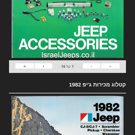
»
›
‹
«
1
של
16
קטלוג מכירות ג'יפ 1982