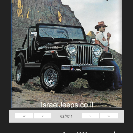
»
›
‹
«
1
של
62