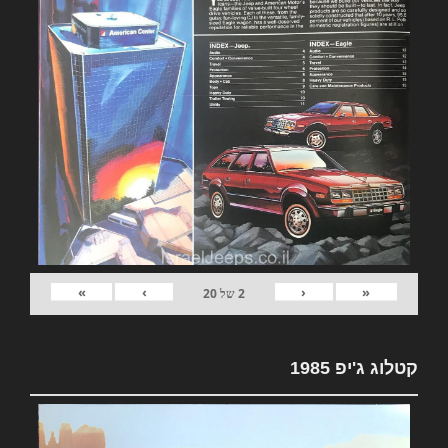
»
›
‹
«
2
של
20
קטלוג ג'יפ 1985