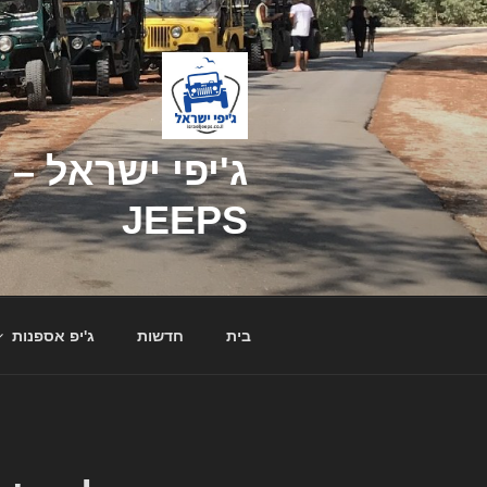
דילוג
לתוכן
JEEPS
בית
חדשות
ג'יפ אספנות