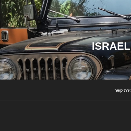
ג'יפי ישראל – הבית לג'יפאים ולמותג ג'יפ | ISRAEL
ירת קשר