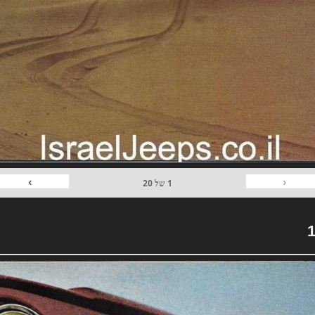
›
‹
1
של
20