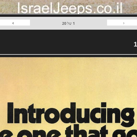
›
‹
1
של
20