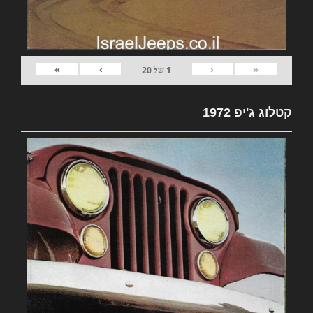
»
›
‹
«
1
של
20
קטלוג ג'יפ 1972