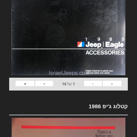
»
›
‹
«
1
של
16
קטלוג ג'יפ 1986