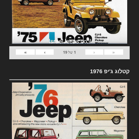
»
›
‹
«
1
של
19
קטלוג ג'יפ 1976