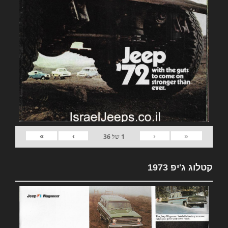
»
›
‹
«
1
של
36
קטלוג ג'יפ 1973