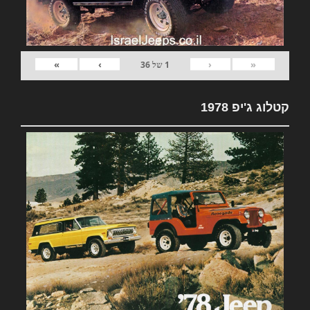
»
›
‹
«
1
של
36
קטלוג ג'יפ 1978