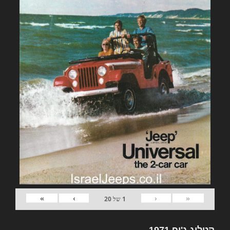
»
›
‹
«
1
של
20