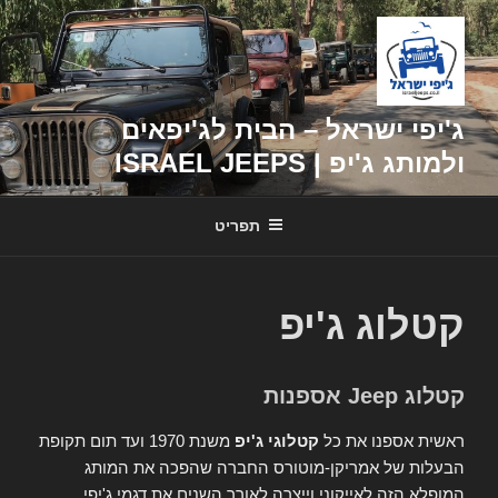
דילוג
לתוכן
ג'יפי ישראל – הבית לג'יפאים
ולמותג ג'יפ | ISRAEL JEEPS
תפריט
קטלוג ג'יפ
קטלוג Jeep אספנות
ראשית אספנו את כל
קטלוגי ג'יפ
משנת 1970 ועד תום תקופת
הבעלות של אמריקן-מוטורס החברה שהפכה את המותג
המופלא הזה לאייקוני וייצרה לאורך השנים את דגמי ג'יפי