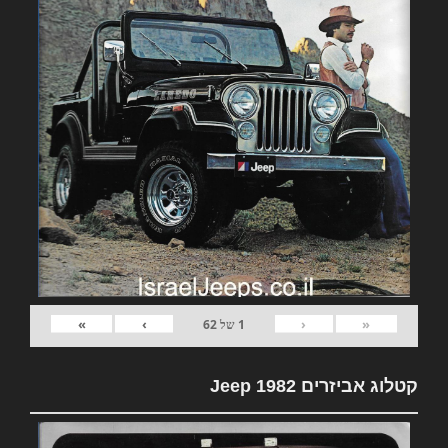
»
›
‹
«
1
של
62
קטלוג אביזרים 1982 Jeep