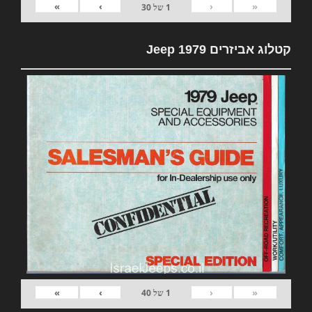
»
›
‹
«
1
של
30
קטלוג אביזרים 1979 Jeep
»
›
‹
«
1
של
40