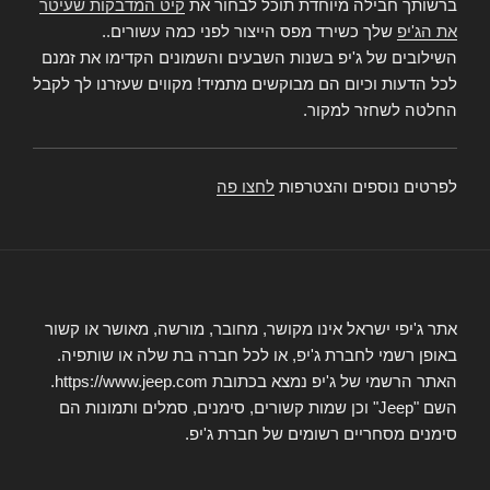
ברשותך חבילה מיוחדת תוכל לבחור את
קיט המדבקות שעיטר
את הג'יפ
שלך כשירד מפס הייצור לפני כמה עשורים..
השילובים של ג'יפ בשנות השבעים והשמונים הקדימו את זמנם
לכל הדעות וכיום הם מבוקשים מתמיד! מקווים שעזרנו לך לקבל
החלטה לשחזר למקור.
לפרטים נוספים והצטרפות
לחצו פה
אתר ג'יפי ישראל אינו מקושר, מחובר, מורשה, מאושר או קשור
באופן רשמי לחברת ג'יפ, או לכל חברה בת שלה או שותפיה.
האתר הרשמי של ג'יפ נמצא בכתובת https://www.jeep.com.
השם "Jeep" וכן שמות קשורים, סימנים, סמלים ותמונות הם
סימנים מסחריים רשומים של חברת ג'יפ.