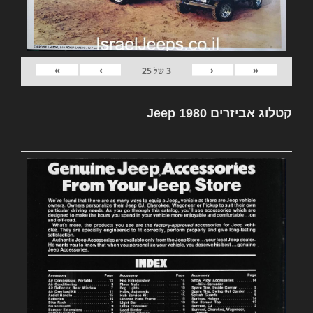
»
›
‹
«
3
של
25
קטלוג אביזרים Jeep 1980