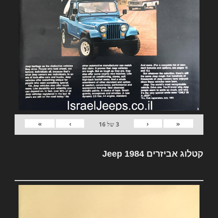
»
›
‹
«
3
של
16
קטלוג אביזרים Jeep 1984