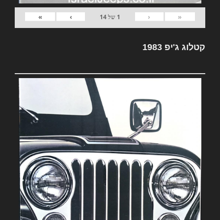
»
›
‹
«
1
של
14
קטלוג ג'יפ 1983