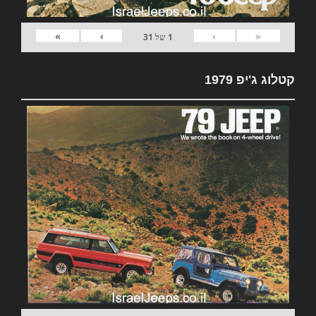
»
›
‹
«
1
של
31
קטלוג ג'יפ 1979