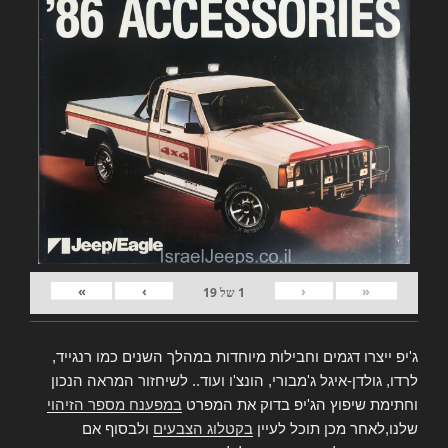
»
›
‹
«
1
של
19
ג'יפ ייצרו דגמים וחבילות מיוחדות במהלך השנים כמו רנגייד,
לרדו, גולדן-איגל ג'מבורי, הונצ'ו ועוד.. לשיחזור המראה הנכון
וחתימת שיפוץ הג'יפ בדוק את המפרט
במפענח מספר הזיהוי
שלנו,לאחר מכן תוכל לעיין
בקטלוג הצבעים
ולבסוף אם