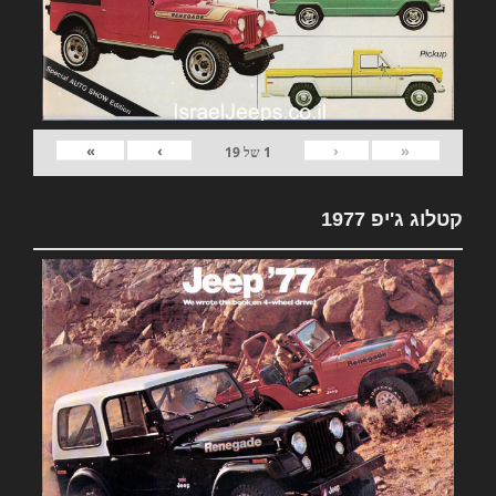
»
›
‹
«
1
של
19
קטלוג ג'יפ 1977