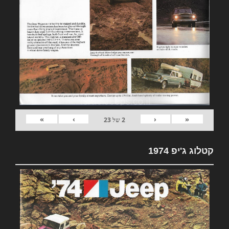
»
›
‹
«
2
של
23
קטלוג ג'יפ 1974