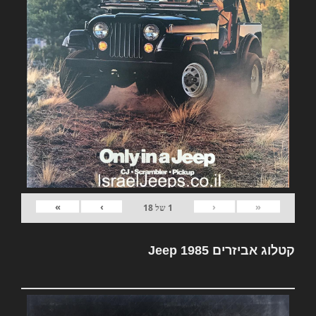
»
›
‹
«
1
של
18
קטלוג אביזרים Jeep 1985