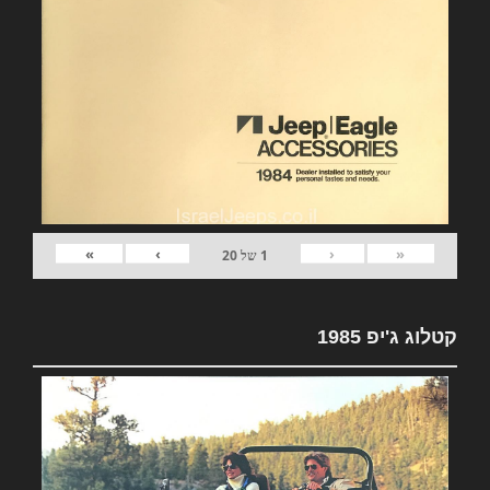
»
›
‹
«
1
של
20
קטלוג ג'יפ 1985