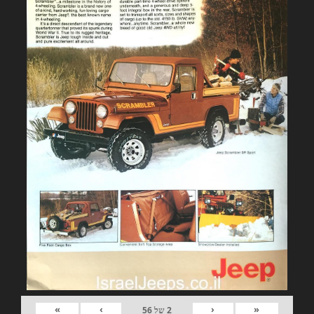
»
›
‹
«
2
של
56