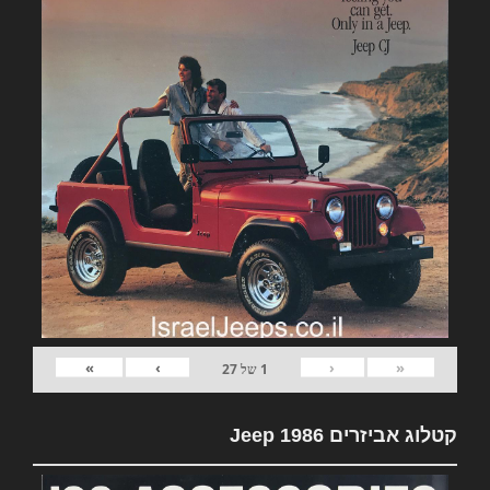
»
›
‹
«
1
של
27
קטלוג אביזרים Jeep 1986