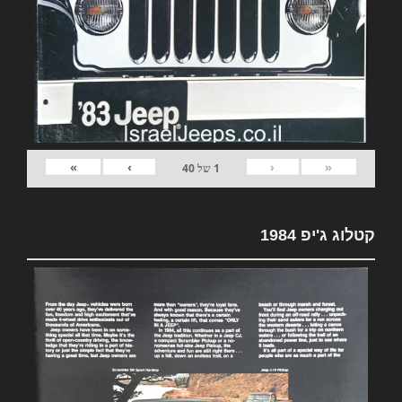
»
›
‹
«
1
של
40
קטלוג ג'יפ 1984