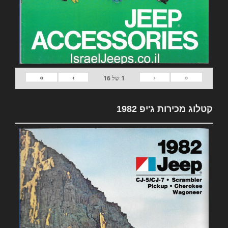
»
›
‹
«
1
של
16
קטלוג מכירות ג'יפ 1982