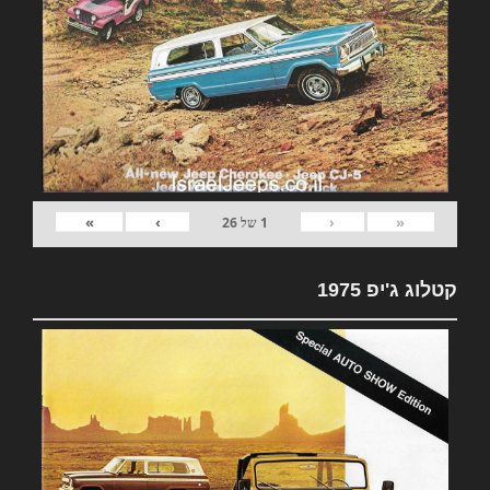
»
›
‹
«
1
של
26
קטלוג ג'יפ 1975