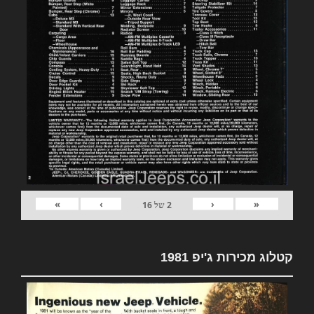
»
›
‹
«
2
של
16
קטלוג מכירות ג'יפ 1981