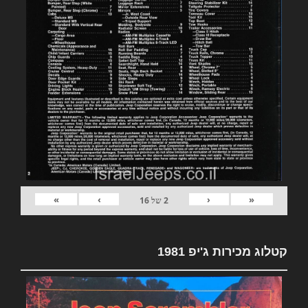
»
›
‹
«
2
של
16
קטלוג מכירות ג'יפ 1981