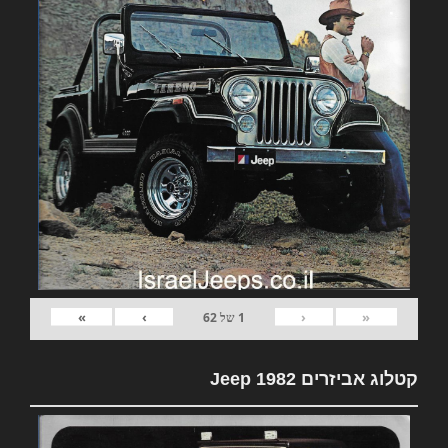
»
›
‹
«
1
של
62
קטלוג אביזרים 1982 Jeep