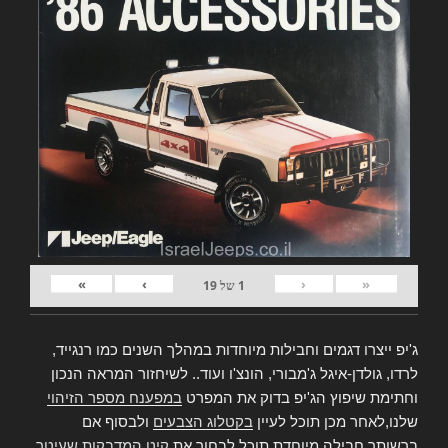
»
›
‹
«
1
של
19
ג'יפ ייצרו דגמים וחבילות מיוחדות במהלך השנים כמו רנגייד,
לרדו, גולדן-איגל ג'מבורי, הונצ'ו ועוד.. לשיחזור המראה הנכון
וחתימת שיפוץ הג'יפ בדוק את המפרט
במפענח מספר הזיהוי
שלנו,לאחר מכן תוכל לעיין
בקטלוג הצבעים
ולבסוף אם
ברשותך חבילה מיוחדת תוכל לבחור את
קיט המדבקות שעיטר