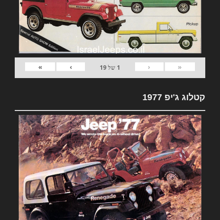
»
›
‹
«
1
של
19
קטלוג ג'יפ 1977