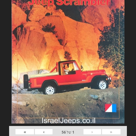
»
›
‹
«
1
של
56