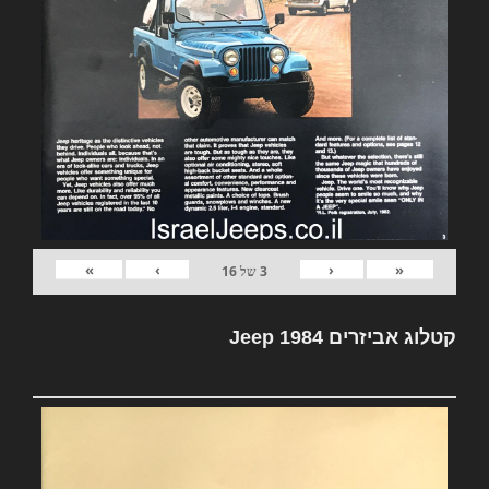
»
›
‹
«
3
של
16
קטלוג אביזרים Jeep 1984