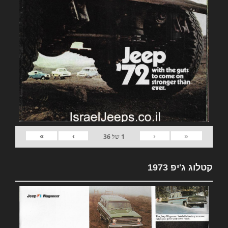
»
›
‹
«
1
של
36
קטלוג ג'יפ 1973