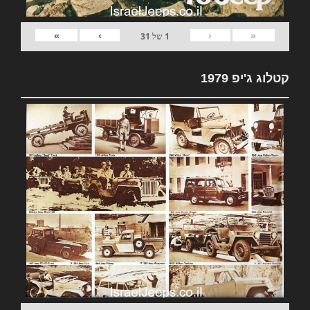
»
›
‹
«
1
של
31
קטלוג ג'יפ 1979