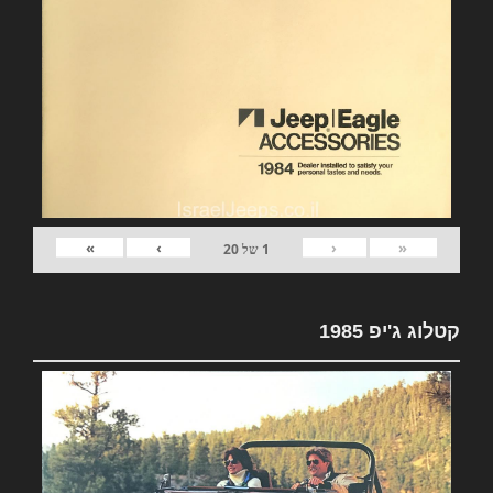
»
›
‹
«
1
של
20
קטלוג ג'יפ 1985