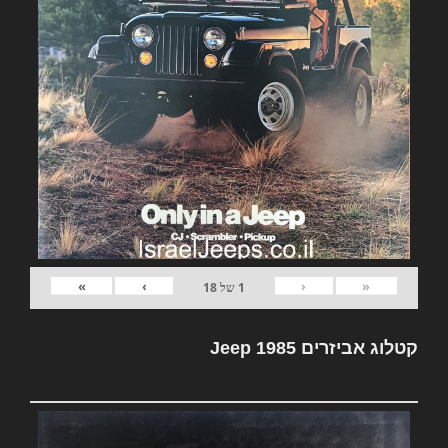
»
›
‹
«
1
של
18
קטלוג אביזרים Jeep 1985