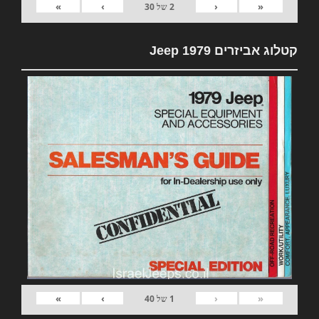
»
›
‹
«
2
של
30
קטלוג אביזרים 1979 Jeep
»
›
‹
«
1
של
40