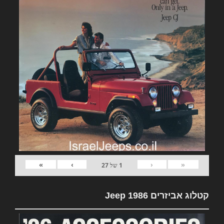
»
›
‹
«
1
של
27
קטלוג אביזרים Jeep 1986