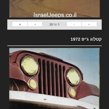
»
›
‹
«
1
של
20
קטלוג ג'יפ 1972