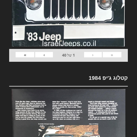
»
›
‹
«
1
של
40
קטלוג ג'יפ 1984