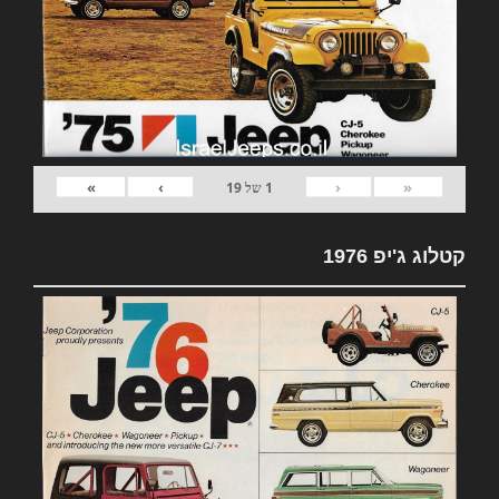
»
›
‹
«
1
של
19
קטלוג ג'יפ 1976