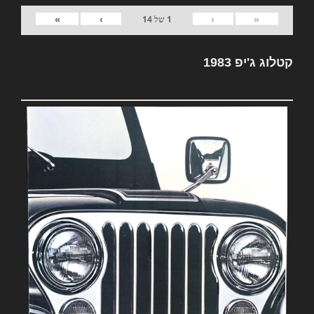
»
›
‹
«
1
של
14
קטלוג ג'יפ 1983