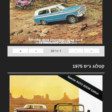
»
›
‹
«
1
של
26
קטלוג ג'יפ 1975