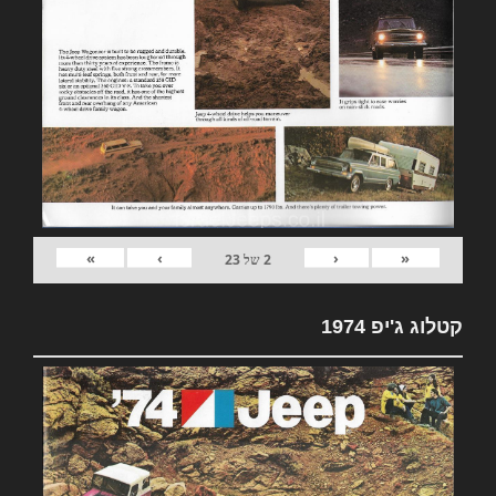
»
›
‹
«
2
של
23
קטלוג ג'יפ 1974