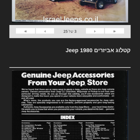
»
›
‹
«
3
של
25
קטלוג אביזרים Jeep 1980