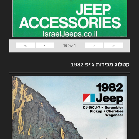
»
›
‹
«
1
של
16
קטלוג מכירות ג'יפ 1982