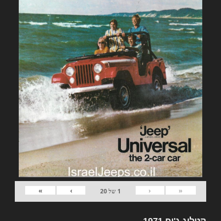
»
›
‹
«
1
של
20