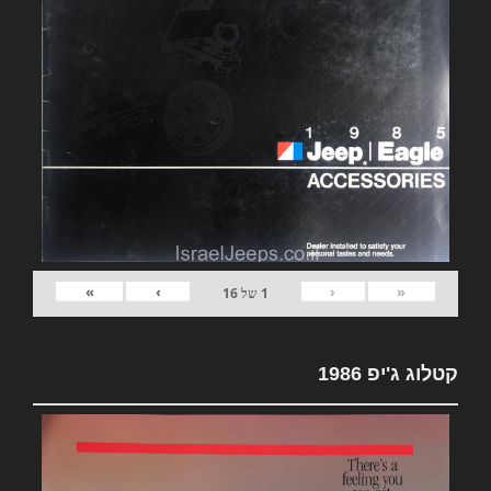
»
›
‹
«
1
של
16
קטלוג ג'יפ 1986