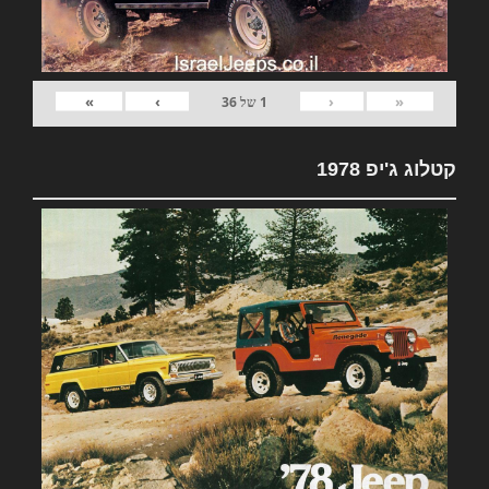
»
›
‹
«
1
של
36
קטלוג ג'יפ 1978