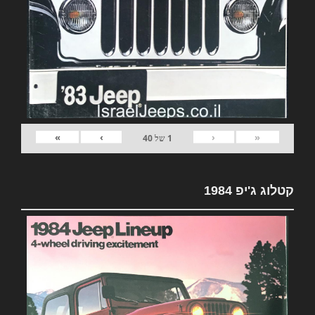
»
›
‹
«
1
של
40
קטלוג ג'יפ 1984