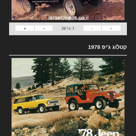
»
›
‹
«
1
של
36
קטלוג ג'יפ 1978