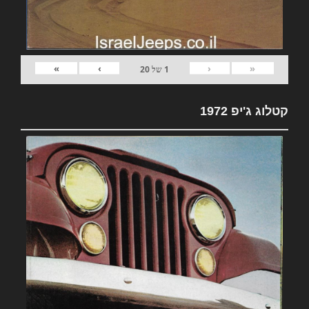
»
›
‹
«
1
של
20
קטלוג ג'יפ 1972