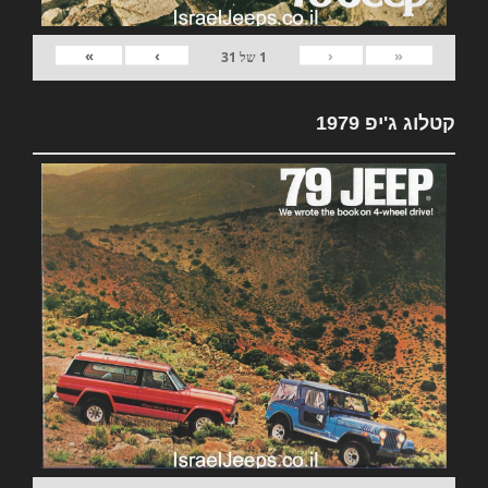
»
›
‹
«
1
של
31
קטלוג ג'יפ 1979