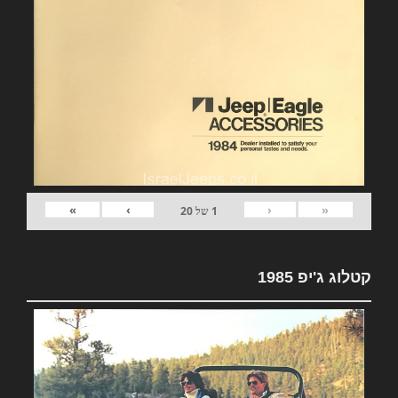
»
›
‹
«
1
של
20
קטלוג ג'יפ 1985