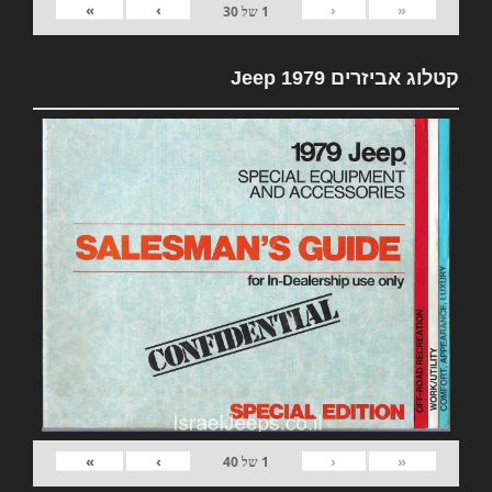
»
›
‹
«
1
של
30
קטלוג אביזרים 1979 Jeep
»
›
‹
«
1
של
40