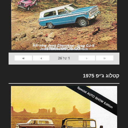
»
›
‹
«
1
של
26
קטלוג ג'יפ 1975