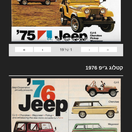
»
›
‹
«
1
של
19
קטלוג ג'יפ 1976