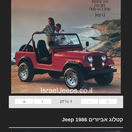
»
›
‹
«
1
של
27
קטלוג אביזרים Jeep 1986