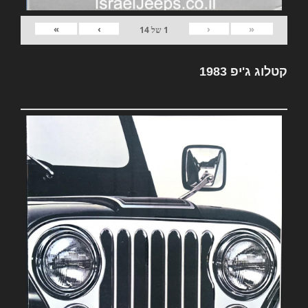
»
›
‹
«
1
של
14
קטלוג ג'יפ 1983