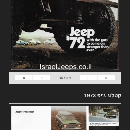
»
›
‹
«
1
של
36
קטלוג ג'יפ 1973