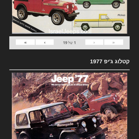
»
›
‹
«
1
של
19
קטלוג ג'יפ 1977