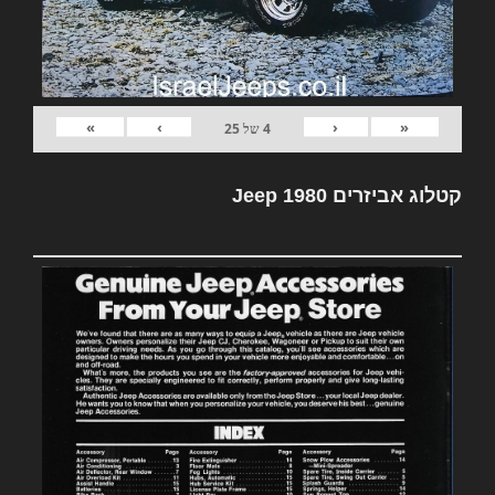
»
›
‹
«
4
של
25
קטלוג אביזרים Jeep 1980