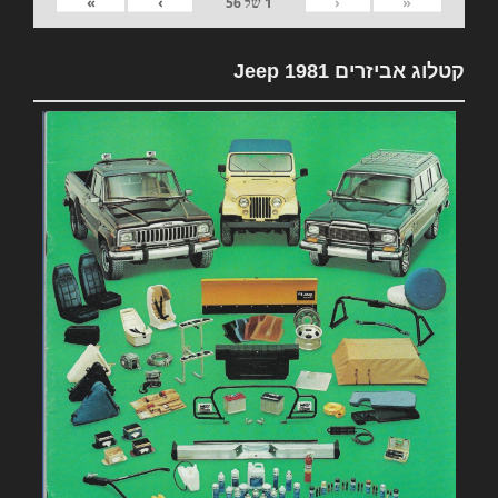
»
›
‹
«
1
של
56
קטלוג אביזרים 1981 Jeep