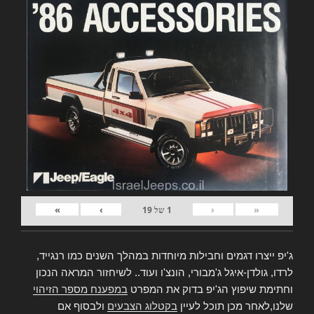
»
›
‹
«
1
של
19
ג'יפ ייצרו דגמים וחבילות מיוחדות במהלך השנים כמו רנגייד,
לרדו, גולדן-איגל ג'מבורי, הונצ'ו ועוד.. לשיחזור המראה הנכון
וחתימת שיפוץ הג'יפ בדוק את המפרט
במפענח מספר הזיהוי
שלנו,לאחר מכן תוכל לעיין
בקטלוג הצבעים
ולבסוף אם