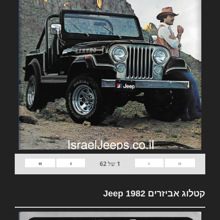
»
›
‹
«
1
של
62
קטלוג אביזרים 1982 Jeep