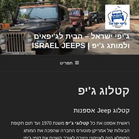
דילוג
לתוכן
ג'יפי ישראל – הבית לג'יפאים
ולמותג ג'יפ | ISRAEL JEEPS
תפריט
קטלוג ג'יפ
קטלוג Jeep אספנות
ראשית אספנו את כל
קטלוגי ג'יפ
משנת 1970 ועד תום תקופת
הבעלות של אמריקן-מוטורס החברה שהפכה את המותג
המופלא הזה לאייקוני וייצרה לאורך השנים את דגמי ג'יפי