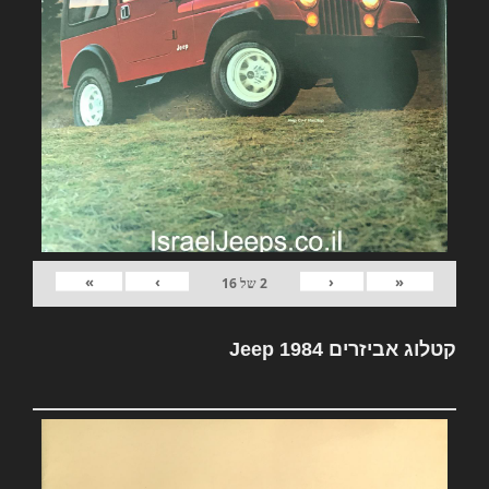
»
›
‹
«
2
של
16
קטלוג אביזרים Jeep 1984