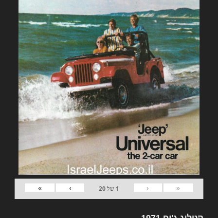
»
›
‹
«
1
של
20