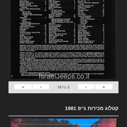
»
›
‹
«
2
של
16
קטלוג מכירות ג'יפ 1981