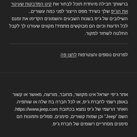
ברשותך חבילה מיוחדת תוכל לבחור את
קיט המדבקות שעיטר
את הג'יפ
שלך כשירד מפס הייצור לפני כמה עשורים..
השילובים של ג'יפ בשנות השבעים והשמונים הקדימו את זמנם
לכל הדעות וכיום הם מבוקשים מתמיד! מקווים שעזרנו לך לקבל
החלטה לשחזר למקור.
לפרטים נוספים והצטרפות
לחצו פה
אתר ג'יפי ישראל אינו מקושר, מחובר, מורשה, מאושר או קשור
באופן רשמי לחברת ג'יפ, או לכל חברה בת שלה או שותפיה.
האתר הרשמי של ג'יפ נמצא בכתובת https://www.jeep.com.
השם "Jeep" וכן שמות קשורים, סימנים, סמלים ותמונות הם
סימנים מסחריים רשומים של חברת ג'יפ.