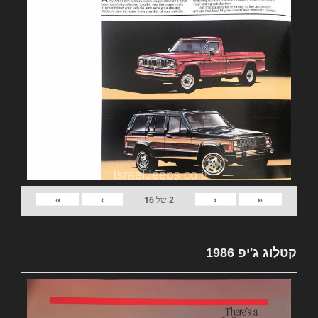
»
›
‹
«
2
של
16
קטלוג ג'יפ 1986