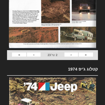
»
›
‹
«
2
של
23
קטלוג ג'יפ 1974