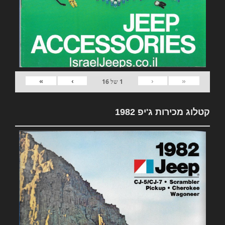
»
›
‹
«
1
של
16
קטלוג מכירות ג'יפ 1982