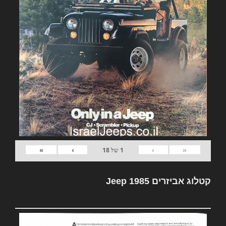
»
›
‹
«
1
של
18
קטלוג אביזרים Jeep 1985