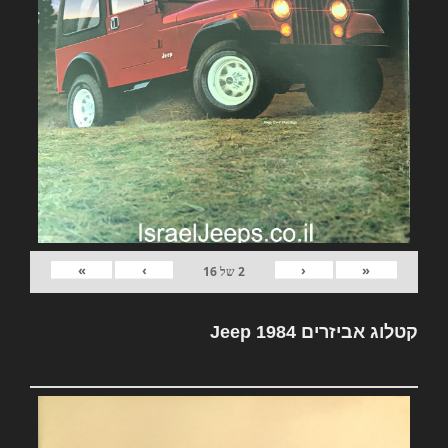
»
›
‹
«
2
של
16
קטלוג אביזרים Jeep 1984