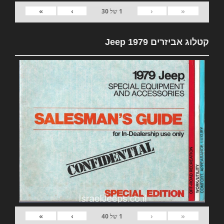
»
›
‹
«
1
של
30
קטלוג אביזרים 1979 Jeep
»
›
‹
«
1
של
40