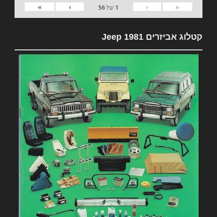
»
›
‹
«
1
של
56
קטלוג אביזרים 1981 Jeep