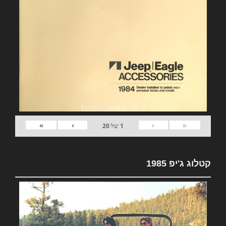
»
›
‹
«
1
של
20
קטלוג ג'יפ 1985