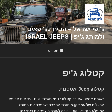
דילוג
לתוכן
ג'יפי ישראל – הבית לג'יפאים
ולמותג ג'יפ | ISRAEL JEEPS
תפריט
קטלוג ג'יפ
קטלוג Jeep אספנות
ראשית אספנו את כל
קטלוגי ג'יפ
משנת 1970 ועד תום תקופת
הבעלות של אמריקן-מוטורס החברה שהפכה את המותג
המופלא הזה לאייקוני וייצרה לאורך השנים את דגמי ג'יפי