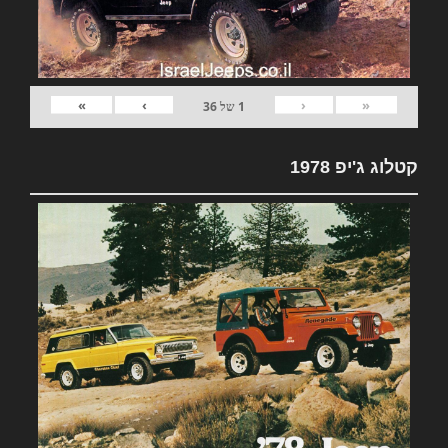
»
›
‹
«
1
של
36
קטלוג ג'יפ 1978