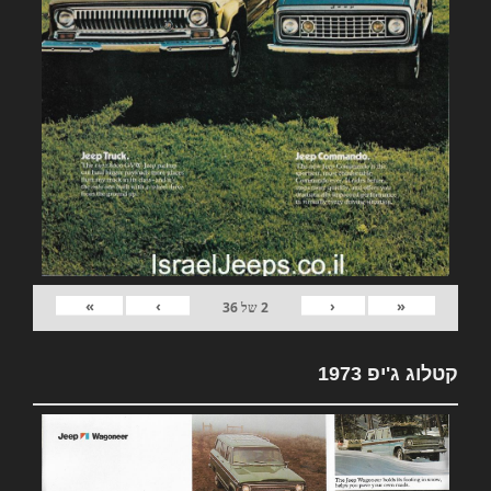
»
›
‹
«
2
של
36
קטלוג ג'יפ 1973