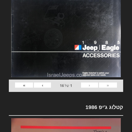
»
›
‹
«
1
של
16
קטלוג ג'יפ 1986