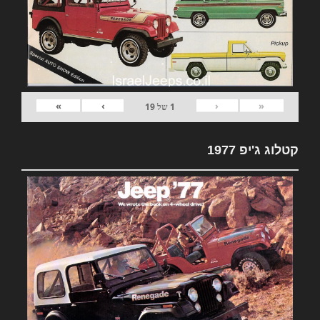
»
›
‹
«
1
של
19
קטלוג ג'יפ 1977