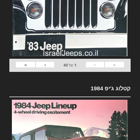
»
›
‹
«
1
של
40
קטלוג ג'יפ 1984