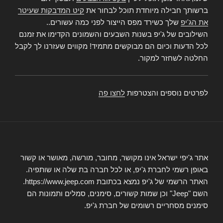
ברשותך חבילה מיוחדת תוכל לבחור את
קיט המדבקות שעיטר
את הג'יפ
שלך כשירד מפס הייצור לפני כמה עשורים..
השילובים של ג'יפ בשנות השבעים והשמונים הקדימו את זמנם
לכל הדעות וכיום הם מבוקשים מתמיד! מקווים שעזרנו לך לקבל
החלטה לשחזר למקור.
לפרטים נוספים והצטרפות
לחצו פה
אתר ג'יפי ישראל אינו מקושר, מחובר, מורשה, מאושר או קשור
באופן רשמי לחברת ג'יפ, או לכל חברה בת שלה או שותפיה.
האתר הרשמי של ג'יפ נמצא בכתובת https://www.jeep.com.
השם "Jeep" וכן שמות קשורים, סימנים, סמלים ותמונות הם
סימנים מסחריים רשומים של חברת ג'יפ.