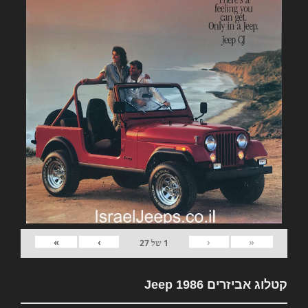
»
›
‹
«
1
של
27
קטלוג אביזרים Jeep 1986