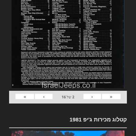
»
›
‹
«
2
של
16
קטלוג מכירות ג'יפ 1981