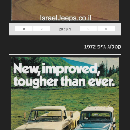
»
›
‹
«
1
של
20
קטלוג ג'יפ 1972