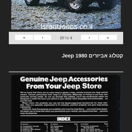
»
›
‹
«
4
של
25
קטלוג אביזרים Jeep 1980