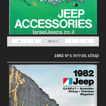
»
›
‹
«
1
של
16
קטלוג מכירות ג'יפ 1982