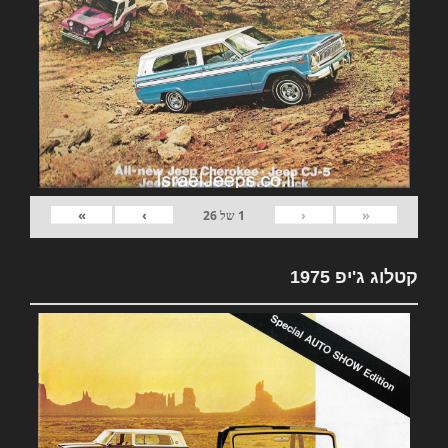
»
›
‹
«
1
של
26
קטלוג ג'יפ 1975