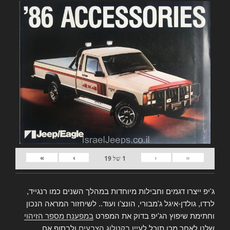
»
›
‹
«
1
של
19
ג'יפ ייצרו דגמים וחבילות מיוחדות במהלך השנים כמו רנגייד,
לרדו, גולדן-איגל ג'מבורי, הונצ'ו ועוד.. לשיחזור המראה הנכון
וחתימת שיפוץ הג'יפ בדוק את המפרט
במפענח מספר הזיהוי
שלנו,לאחר מכן תוכל לעיין
בקטלוג הצבעים
ולבסוף אם