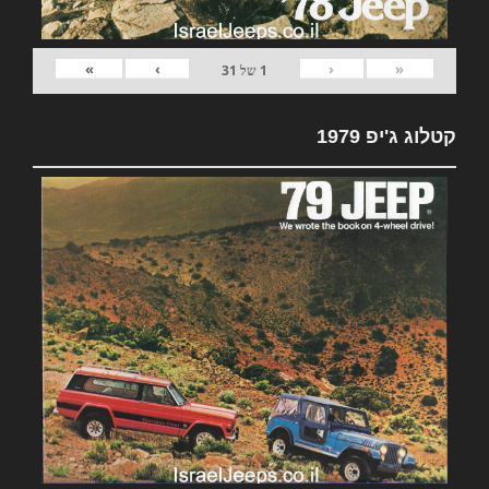
»
›
‹
«
1
של
31
קטלוג ג'יפ 1979