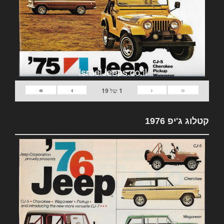
»
›
‹
«
1
של
19
קטלוג ג'יפ 1976