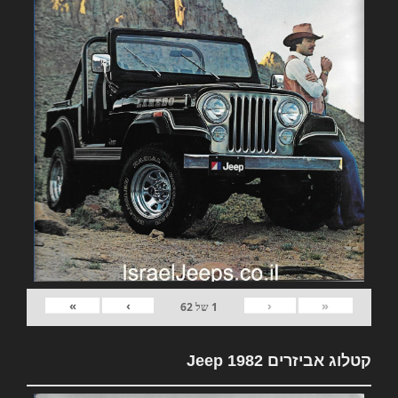
»
›
‹
«
1
של
62
קטלוג אביזרים 1982 Jeep