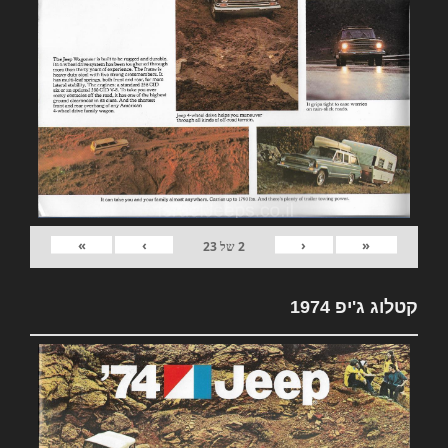
»
›
‹
«
2
של
23
קטלוג ג'יפ 1974