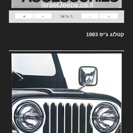
»
›
‹
«
1
של
14
קטלוג ג'יפ 1983