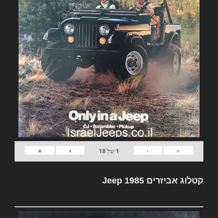
»
›
‹
«
1
של
18
קטלוג אביזרים Jeep 1985