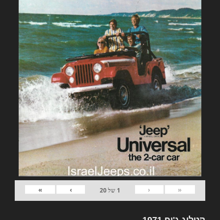
»
›
‹
«
1
של
20