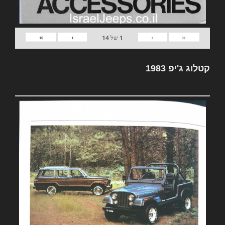
»
›
‹
«
1
של
14
קטלוג ג'יפ 1983