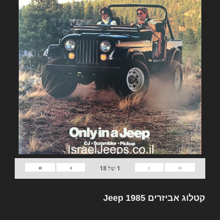
»
›
‹
«
1
של
18
קטלוג אביזרים Jeep 1985