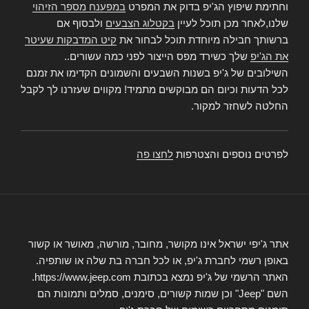
וחתימת שיפוץ הג'יפ בדוק את המפרט
במפענח מספר הזיהוי
שלנו,לאחר מכן תוכל לעיין
בקטלוג הצבעים
ולבסוף אם
ברשותך חבילה מיוחדת תוכל לבחור את
קיט המדבקות שעיטר
את הג'יפ
שלך כשירד מפס הייצור לפני כמה עשורים..
השילובים של ג'יפ בשנות השבעים והשמונים הקדימו את זמנם
לכל הדעות וכיום הם מבוקשים מתמיד! מקווים שעזרנו לך לקבל
החלטה לשחזר למקור.
לפרטים נוספים והצטרפות
לחצו פה
אתר ג'יפי ישראל אינו מקושר, מחובר, מורשה, מאושר או קשור
באופן רשמי לחברת ג'יפ, או לכל חברה בת שלה או שותפיה.
האתר הרשמי של ג'יפ נמצא בכתובת https://www.jeep.com.
השם "Jeep" וכן שמות קשורים, סימנים, סמלים ותמונות הם