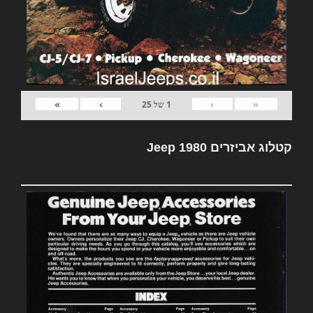
»
›
‹
«
1
של
25
קטלוג אביזרים Jeep 1980