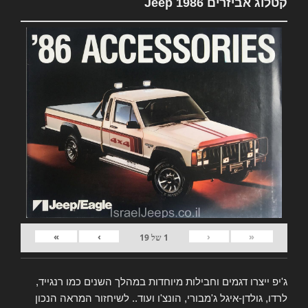
קטלוג אביזרים Jeep 1986
»
›
‹
«
1
של
19
ג'יפ ייצרו דגמים וחבילות מיוחדות במהלך השנים כמו רנגייד,
לרדו, גולדן-איגל ג'מבורי, הונצ'ו ועוד.. לשיחזור המראה הנכון