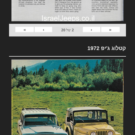
»
›
‹
«
2
של
20
קטלוג ג'יפ 1972