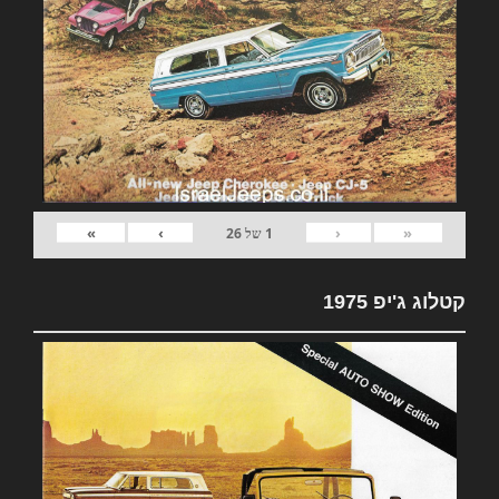
»
›
‹
«
1
של
26
קטלוג ג'יפ 1975