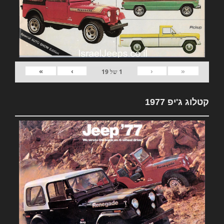
»
›
‹
«
1
של
19
קטלוג ג'יפ 1977