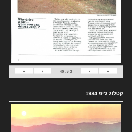
»
›
‹
«
2
של
40
קטלוג ג'יפ 1984