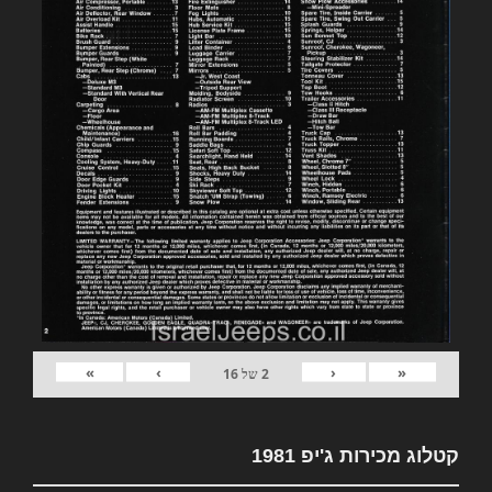
»
›
‹
«
2
של
16
קטלוג מכירות ג'יפ 1981