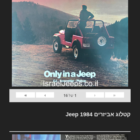
»
›
‹
«
1
של
16
קטלוג אביזרים Jeep 1984