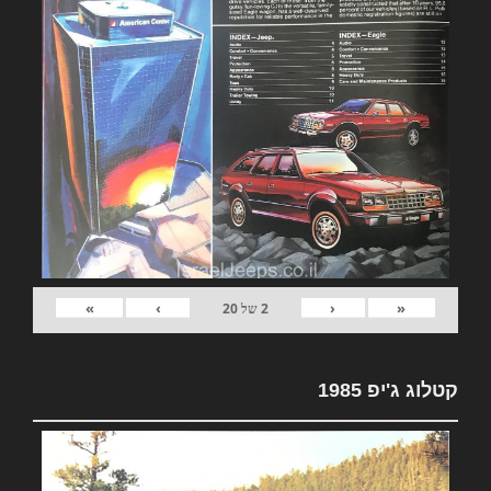
»
›
‹
«
2
של
20
קטלוג ג'יפ 1985