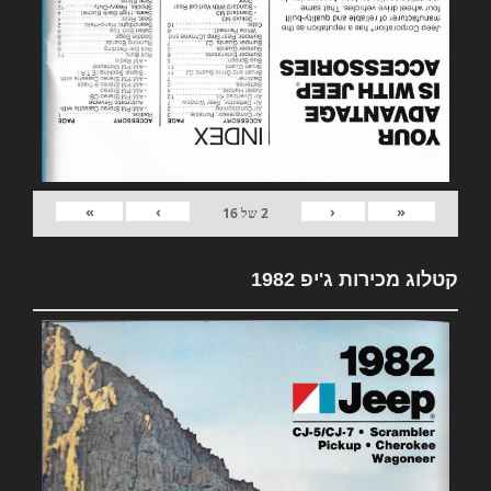
»
›
‹
«
2
של
16
קטלוג מכירות ג'יפ 1982