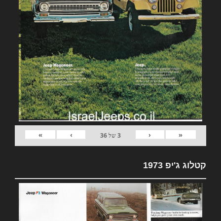
»
›
‹
«
3
של
36
קטלוג ג'יפ 1973