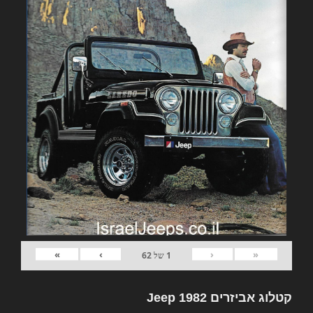
»
›
‹
«
1
של
62
קטלוג אביזרים 1982 Jeep