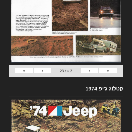
»
›
‹
«
2
של
23
קטלוג ג'יפ 1974