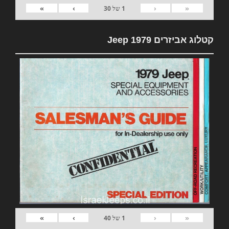
»
›
‹
«
1
של
30
קטלוג אביזרים 1979 Jeep
»
›
‹
«
1
של
40