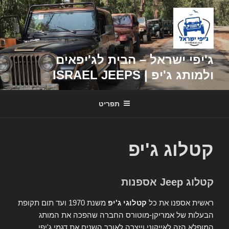
דילוג
לתוכן
ג'יפי ישראל – הבית לג'יפאים
ולמותג ג'יפ | ISRAEL JEEPS
תפריט
קטלוג ג'יפ
קטלוג Jeep אספנות
ראשית אספנו את כל
קטלוגי ג'יפ
משנת 1970 ועד תום תקופת
הבעלות של אמריקן-מוטורס החברה שהפכה את המותג
המופלא הזה לאייקוני וייצרה לאורך השנים את דגמי ג'יפי