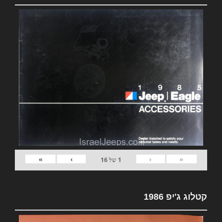
»
›
‹
«
1
של
16
קטלוג ג'יפ 1986