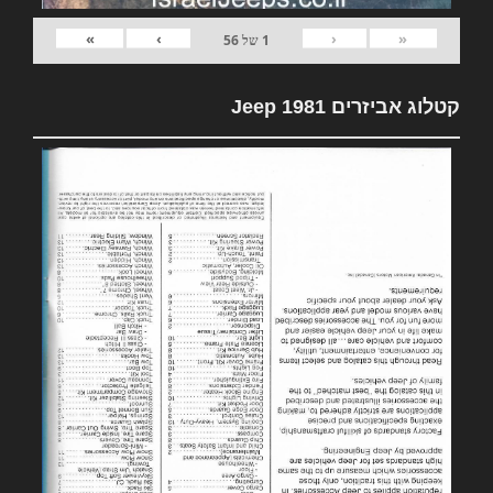
»
›
‹
«
1
של
56
קטלוג אביזרים 1981 Jeep