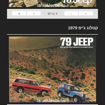
»
›
‹
«
1
של
31
קטלוג ג'יפ 1979