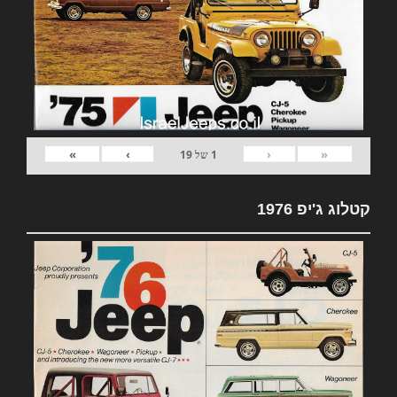
»
›
‹
«
1
של
19
קטלוג ג'יפ 1976