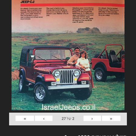
»
›
‹
«
2
של
27