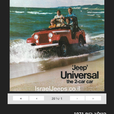
»
›
‹
«
1
של
20