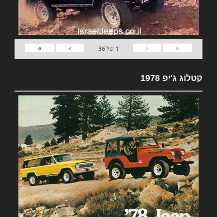
»
›
‹
«
1
של
36
קטלוג ג'יפ 1978