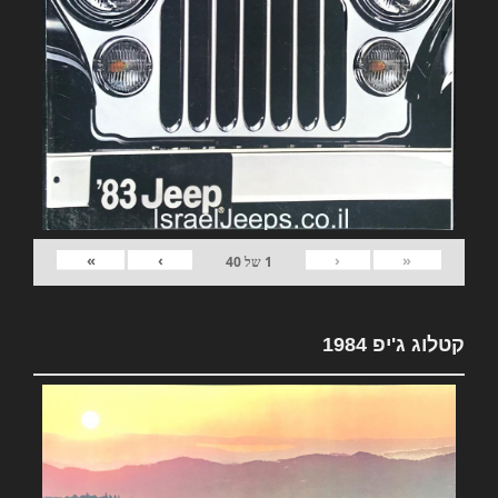
»
›
‹
«
1
של
40
קטלוג ג'יפ 1984