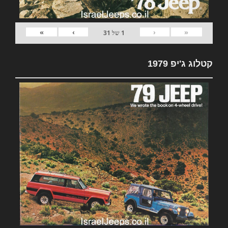
»
›
‹
«
1
של
31
קטלוג ג'יפ 1979