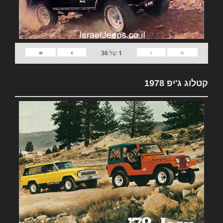
»
›
‹
«
1
של
36
קטלוג ג'יפ 1978