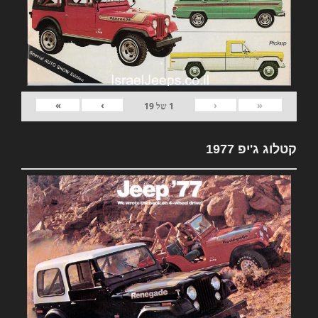
»
›
‹
«
1
של
19
קטלוג ג'יפ 1977