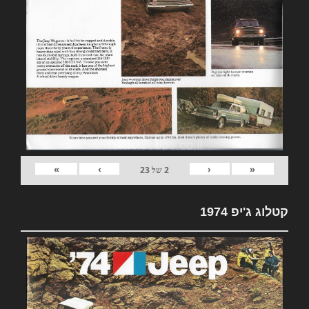
»
›
‹
«
2
של
23
קטלוג ג'יפ 1974