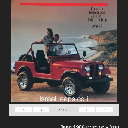
»
›
‹
«
1
של
27
קטלוג אביזרים Jeep 1986