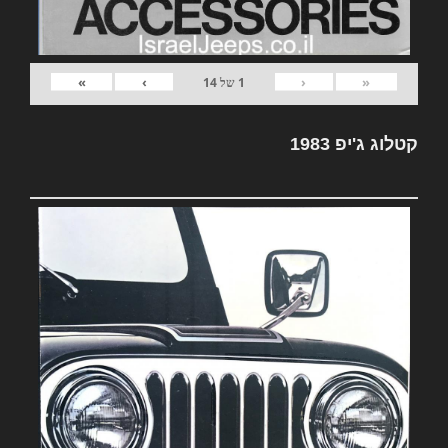
»
›
‹
«
1
של
14
קטלוג ג'יפ 1983