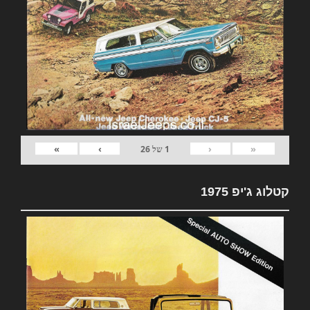
»
›
‹
«
1
של
26
קטלוג ג'יפ 1975