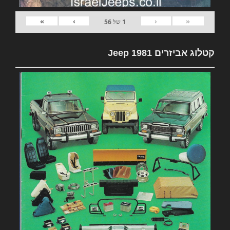
»
›
‹
«
1
של
56
קטלוג אביזרים 1981 Jeep