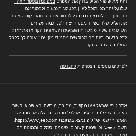
וחתימת שיפוץ הג'יפ בדוק את המפרט
במפענח מספר הזיהוי
שלנו,לאחר מכן תוכל לעיין
בקטלוג הצבעים
ולבסוף אם
ברשותך חבילה מיוחדת תוכל לבחור את
קיט המדבקות שעיטר
את הג'יפ
שלך כשירד מפס הייצור לפני כמה עשורים..
השילובים של ג'יפ בשנות השבעים והשמונים הקדימו את זמנם
לכל הדעות וכיום הם מבוקשים מתמיד! מקווים שעזרנו לך לקבל
החלטה לשחזר למקור.
לפרטים נוספים והצטרפות
לחצו פה
אתר ג'יפי ישראל אינו מקושר, מחובר, מורשה, מאושר או קשור
באופן רשמי לחברת ג'יפ, או לכל חברה בת שלה או שותפיה.
האתר הרשמי של ג'יפ נמצא בכתובת https://www.jeep.com.
השם "Jeep" וכן שמות קשורים, סימנים, סמלים ותמונות הם
סימנים מסחריים רשומים של חברת ג'יפ.