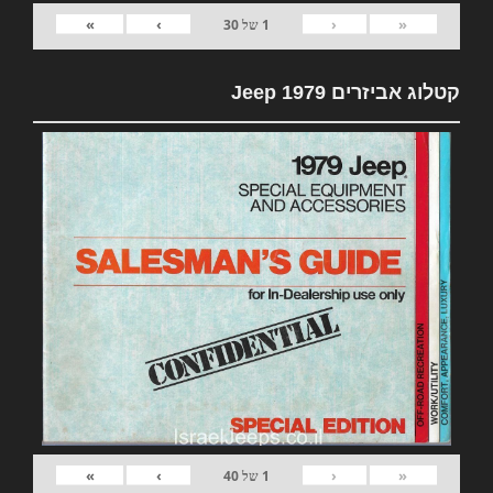
»
›
‹
«
1
של
30
קטלוג אביזרים 1979 Jeep
»
›
‹
«
1
של
40