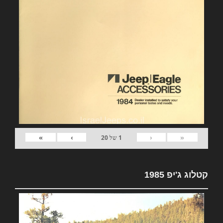
»
›
‹
«
1
של
20
קטלוג ג'יפ 1985