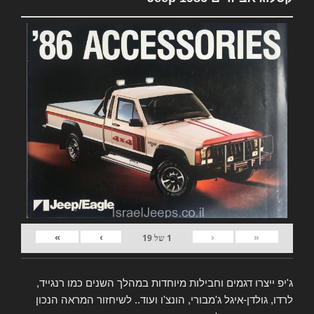
»
›
‹
«
1
של
19
ג'יפ ייצרו דגמים וחבילות מיוחדות במהלך השנים כמו רנגייד,
לרדו, גולדן-איגל ג'מבורי, הונצ'ו ועוד.. לשיחזור המראה הנכון