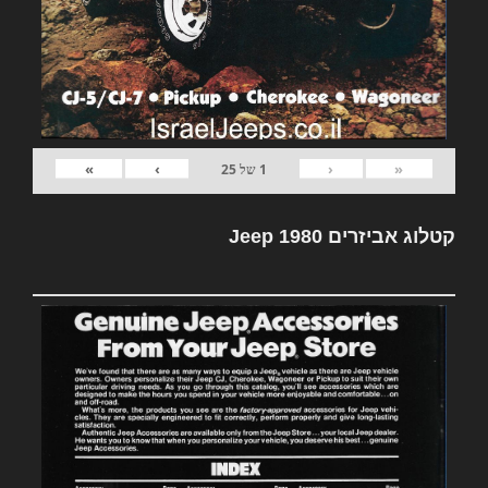
»
›
‹
«
1
של
25
קטלוג אביזרים Jeep 1980