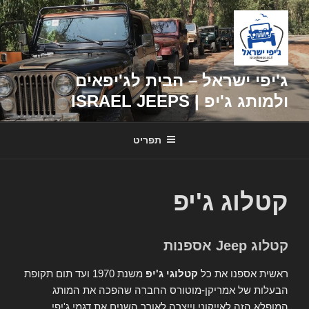
דילוג
לתוכן
ג'יפי ישראל – הבית לג'יפאים
ולמותג ג'יפ | ISRAEL JEEPS
תפריט
קטלוג ג'יפ
קטלוג Jeep אספנות
ראשית אספנו את כל
קטלוגי ג'יפ
משנת 1970 ועד תום תקופת
הבעלות של אמריקן-מוטורס החברה שהפכה את המותג
המופלא הזה לאייקוני וייצרה לאורך השנים את דגמי ג'יפי