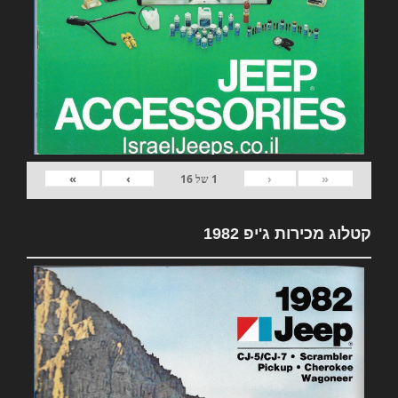
»
›
‹
«
1
של
16
קטלוג מכירות ג'יפ 1982