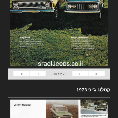
»
›
‹
«
2
של
36
קטלוג ג'יפ 1973