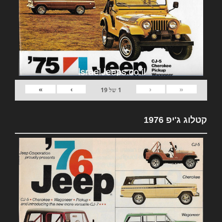
»
›
‹
«
1
של
19
קטלוג ג'יפ 1976