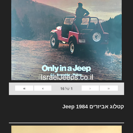
»
›
‹
«
1
של
16
קטלוג אביזרים Jeep 1984