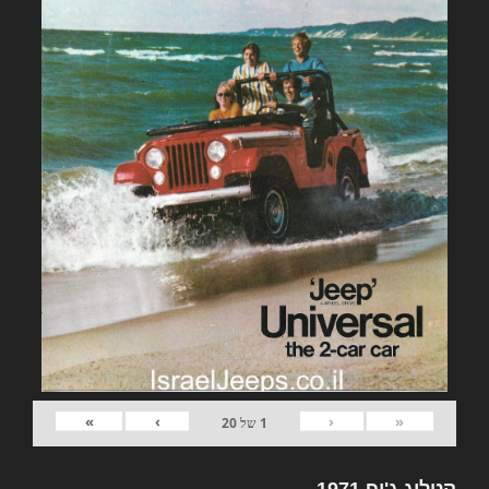
»
›
‹
«
1
של
20