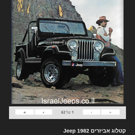
»
›
‹
«
1
של
62
קטלוג אביזרים 1982 Jeep