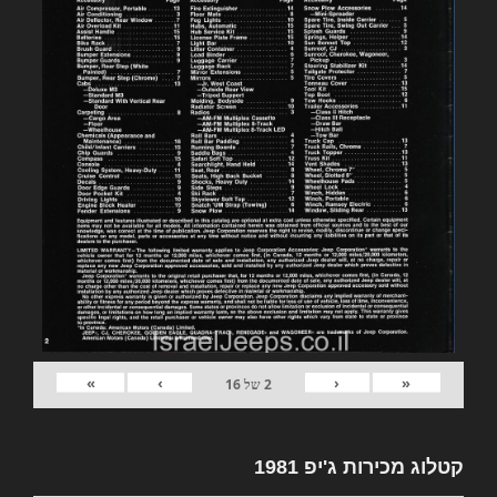
»
›
‹
«
2
של
16
קטלוג מכירות ג'יפ 1981