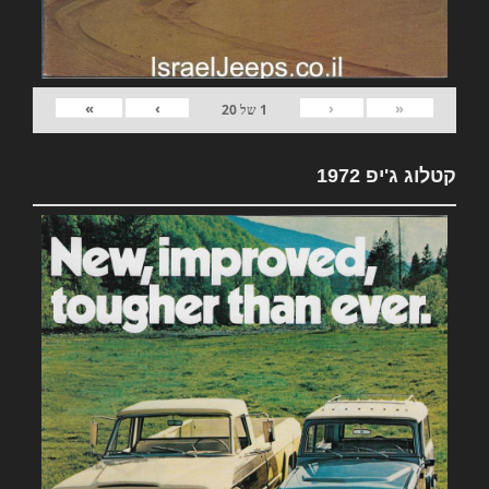
»
›
‹
«
1
של
20
קטלוג ג'יפ 1972