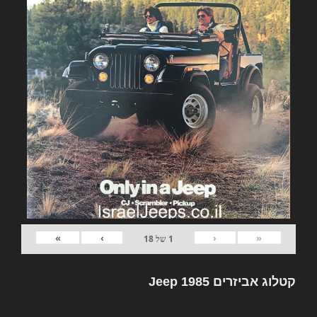
»
›
‹
«
1
של
18
קטלוג אביזרים Jeep 1985