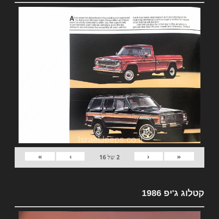
»
›
‹
«
2
של
16
קטלוג ג'יפ 1986