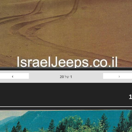
›
‹
1
של
20