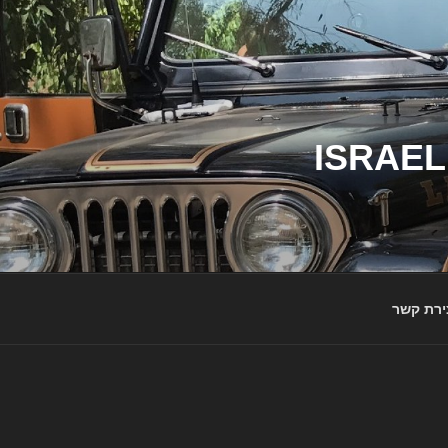
ג'יפי ישראל – הבית לג'יפאים ולמותג ג'יפ | ISRAEL
ירת קשר