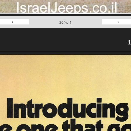
›
‹
1
של
20