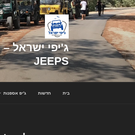
דילוג
לתוכן
JEEPS
בית
חדשות
ג'יפ אספנות