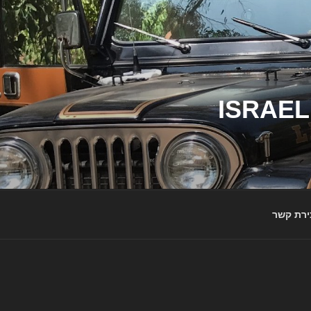
ג'יפי ישראל – הבית לג'יפאים ולמותג ג'יפ | ISRAEL
ירת קשר