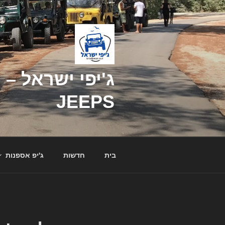
דילוג
לתוכן
JEEPS
בית
חדשות
ג'יפ אספנות