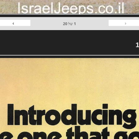
›
‹
1
של
20