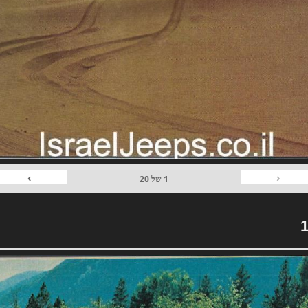
›
‹
1
של
20