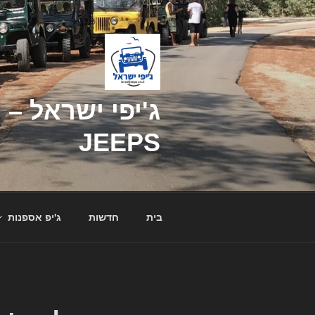
דילוג
לתוכן
JEEPS
בית
חדשות
ג'יפ אספנות