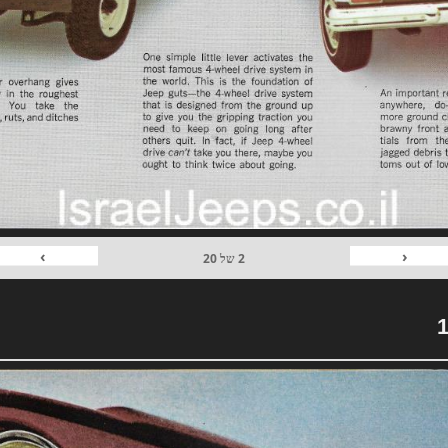
›
‹
2
של
20