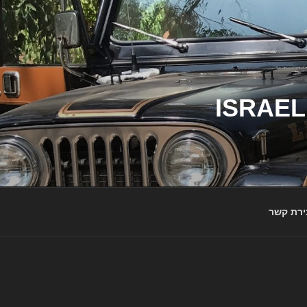
ג'יפי ישראל – הבית לג'יפאים ולמותג ג'יפ | ISRAEL
ירת קשר