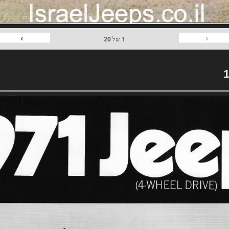
›
‹
1
של
20