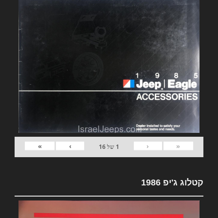
»
›
‹
«
1
של
16
קטלוג ג'יפ 1986