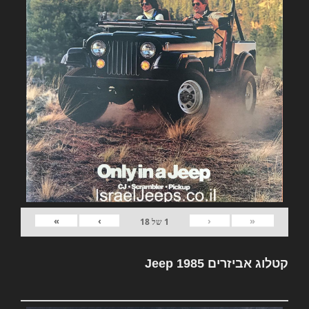
»
›
‹
«
1
של
18
קטלוג אביזרים Jeep 1985