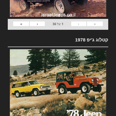
»
›
‹
«
1
של
36
קטלוג ג'יפ 1978