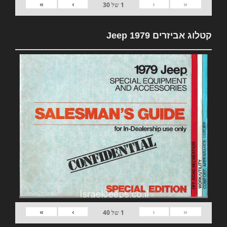
»
›
‹
«
1
של
30
קטלוג אביזרים 1979 Jeep
»
›
‹
«
1
של
40