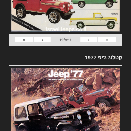
»
›
‹
«
1
של
19
קטלוג ג'יפ 1977