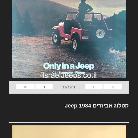
»
›
‹
«
1
של
16
קטלוג אביזרים Jeep 1984