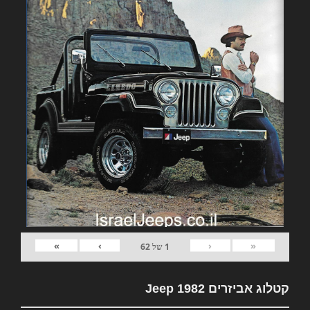
»
›
‹
«
1
של
62
קטלוג אביזרים 1982 Jeep