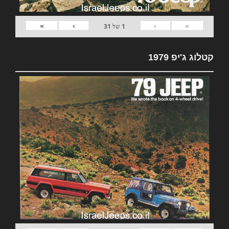
»
›
‹
«
1
של
31
קטלוג ג'יפ 1979