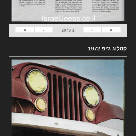
»
›
‹
«
2
של
20
קטלוג ג'יפ 1972