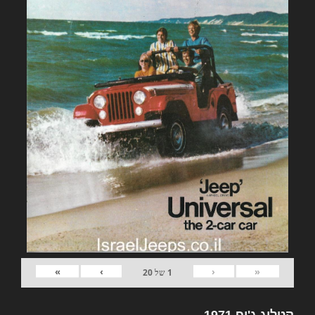
»
›
‹
«
1
של
20