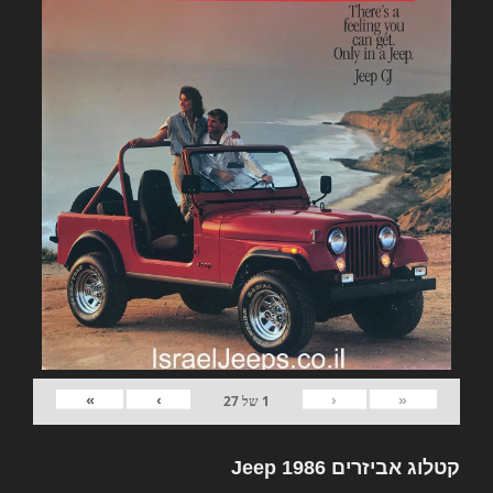
»
›
‹
«
1
של
27
קטלוג אביזרים Jeep 1986