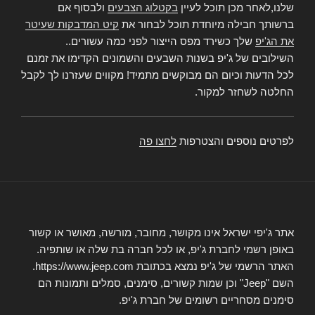
שלנו,לאחר מכן תוכל לעיין
בקטלוג הצבעים
ולבסוף אם
ברשותך חבילה מיוחדת תוכל לבחור את
קיט המדבקות שעיטר
את הג'יפ
שלך כשירד מפס הייצור לפני כמה עשורים..
השילובים של ג'יפ בשנות השבעים והשמונים הקדימו את זמנם
לכל הדעות וכיום הם מבוקשים מתמיד! מקווים שעזרנו לך לקבל
החלטה לשחזר למקור.
לפרטים נוספים והצטרפות
לחצו פה
אתר ג'יפי ישראל אינו מקושר, מחובר, מורשה, מאושר או קשור
באופן רשמי לחברת ג'יפ, או לכל חברה בת שלה או שותפיה.
האתר הרשמי של ג'יפ נמצא בכתובת https://www.jeep.com.
השם "Jeep" וכן שמות קשורים, סימנים, סמלים ותמונות הם
סימנים מסחריים רשומים של חברת ג'יפ.