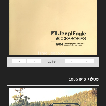
»
›
‹
«
1
של
20
קטלוג ג'יפ 1985