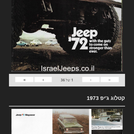
»
›
‹
«
1
של
36
קטלוג ג'יפ 1973