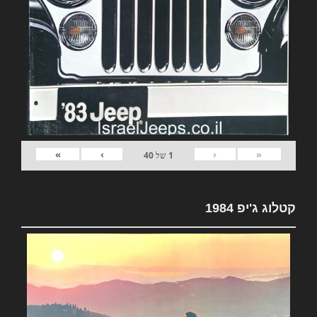
»
›
‹
«
1
של
40
קטלוג ג'יפ 1984