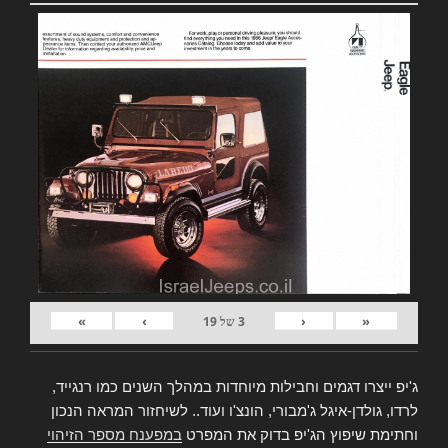
»
›
‹
«
3
של
19
ג'יפ ייצרו דגמים וחבילות מיוחדות במהלך השנים כמו רנגייד,
לרדו, גולדן-איגל ג'מבורי, הונצ'ו ועוד.. לשיחזור המראה הנכון
וחתימת שיפוץ הג'יפ בדוק את המפרט
במפענח מספר הזיהוי