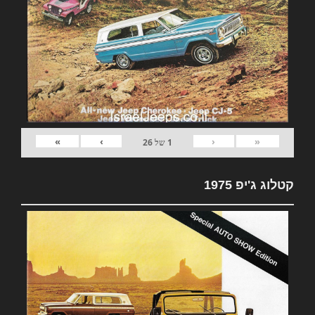
»
›
‹
«
1
של
26
קטלוג ג'יפ 1975