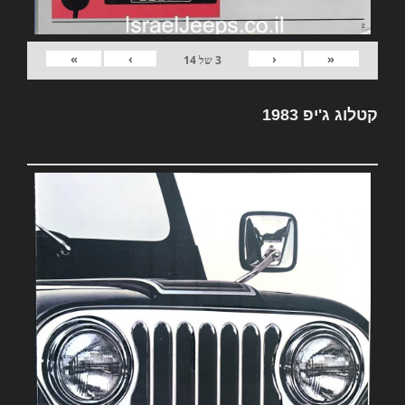
»
›
‹
«
3
של
14
קטלוג ג'יפ 1983