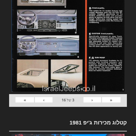
»
›
‹
«
3
של
16
קטלוג מכירות ג'יפ 1981