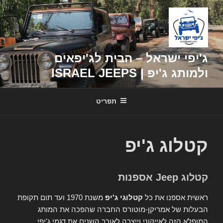
דילוג
לתוכן
ג'יפי ישראל – הבית לג'יפאים
ולמותג ג'יפ | ISRAEL JEEPS
תפריט
קטלוג ג'יפ
קטלוג Jeep אספנות
ראשית אספנו את כל
קטלוגי ג'יפ
משנת 1970 ועד תום תקופת
הבעלות של אמריקן-מוטורס החברה שהפכה את המותג
המופלא הזה לאייקוני וייצרה לאורך השנים את דגמי ג'יפי