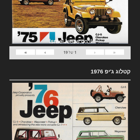
»
›
‹
«
1
של
19
קטלוג ג'יפ 1976