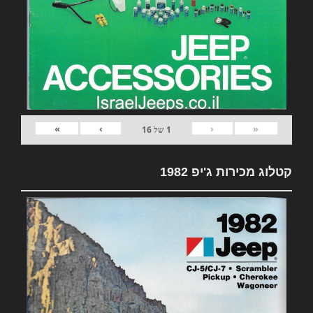
»
›
‹
«
1
של
16
קטלוג מכירות ג'יפ 1982