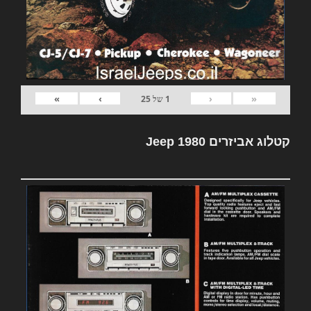
»
›
‹
«
1
של
25
קטלוג אביזרים Jeep 1980