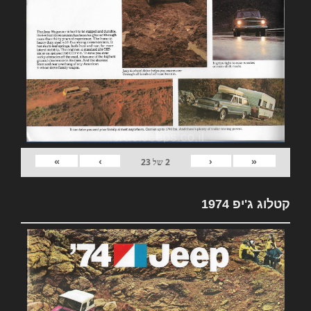
»
›
‹
«
2
של
23
קטלוג ג'יפ 1974