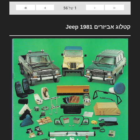
»
›
‹
«
1
של
56
קטלוג אביזרים 1981 Jeep