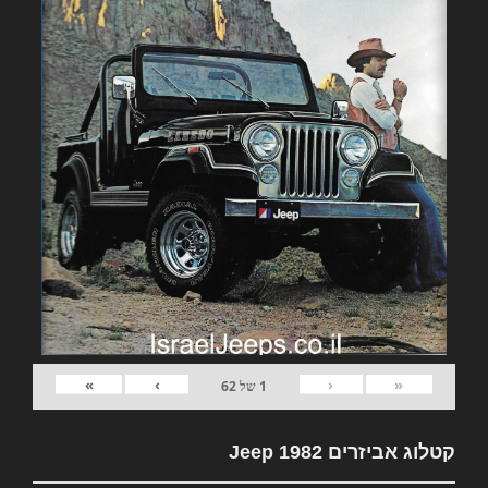
»
›
‹
«
1
של
62
קטלוג אביזרים 1982 Jeep