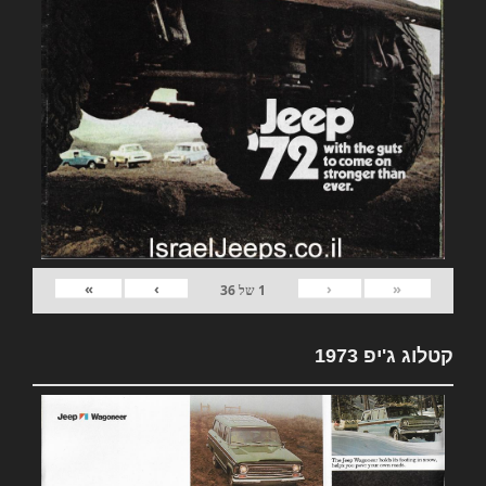
»
›
‹
«
1
של
36
קטלוג ג'יפ 1973