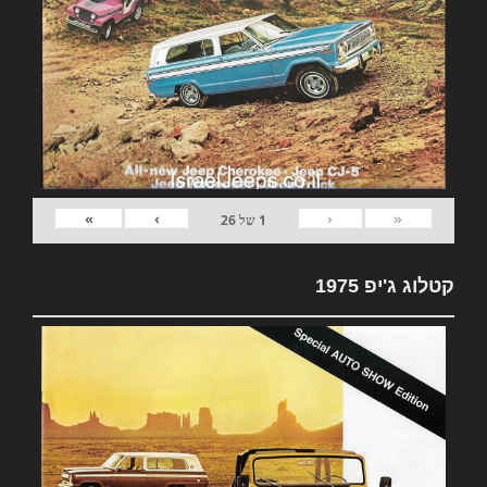
»
›
‹
«
1
של
26
קטלוג ג'יפ 1975