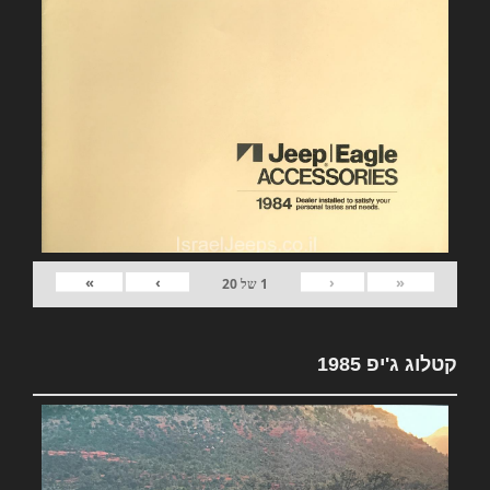
»
›
‹
«
1
של
20
קטלוג ג'יפ 1985