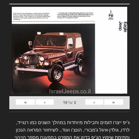
»
›
‹
«
3
של
19
ג'יפ ייצרו דגמים וחבילות מיוחדות במהלך השנים כמו רנגייד,
לרדו, גולדן-איגל ג'מבורי, הונצ'ו ועוד.. לשיחזור המראה הנכון
וחתימת שיפוץ הג'יפ בדוק את המפרט
במפענח מספר הזיהוי