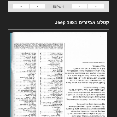
»
›
‹
«
1
של
56
קטלוג אביזרים 1981 Jeep