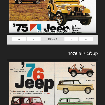
»
›
‹
«
1
של
19
קטלוג ג'יפ 1976