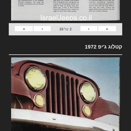
»
›
‹
«
2
של
20
קטלוג ג'יפ 1972