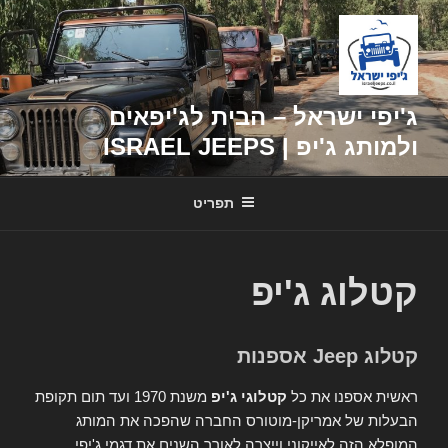
דילוג
לתוכן
ג'יפי ישראל – הבית לג'יפאים
ולמותג ג'יפ | ISRAEL JEEPS
תפריט
קטלוג ג'יפ
קטלוג Jeep אספנות
ראשית אספנו את כל
קטלוגי ג'יפ
משנת 1970 ועד תום תקופת
הבעלות של אמריקן-מוטורס החברה שהפכה את המותג
המופלא הזה לאייקוני וייצרה לאורך השנים את דגמי ג'יפי