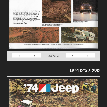
»
›
‹
«
2
של
23
קטלוג ג'יפ 1974