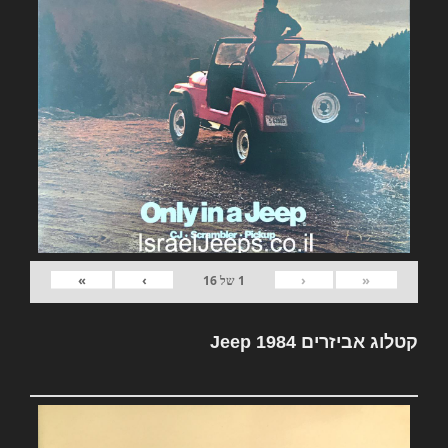
»
›
‹
«
1
של
16
קטלוג אביזרים Jeep 1984