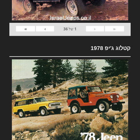
»
›
‹
«
1
של
36
קטלוג ג'יפ 1978