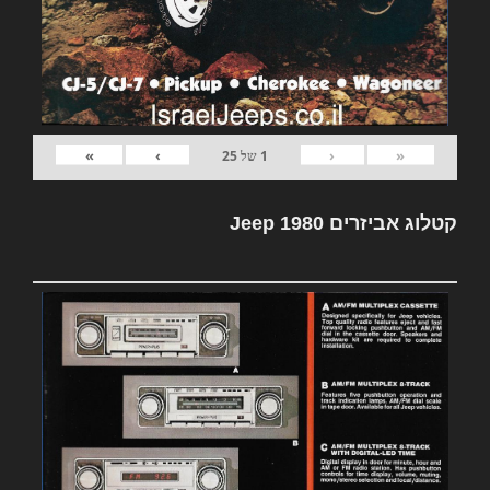
»
›
‹
«
1
של
25
קטלוג אביזרים Jeep 1980