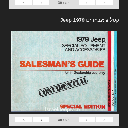
»
›
‹
«
1
של
30
קטלוג אביזרים 1979 Jeep
»
›
‹
«
1
של
40