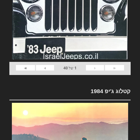
»
›
‹
«
1
של
40
קטלוג ג'יפ 1984