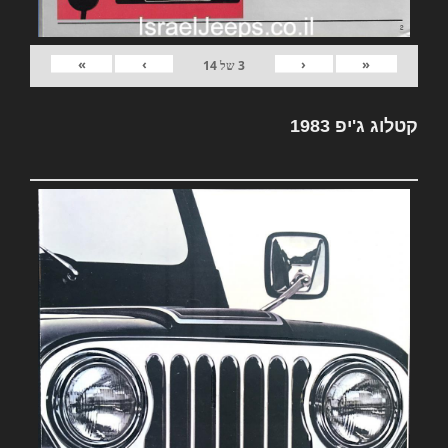
»
›
‹
«
3
של
14
קטלוג ג'יפ 1983