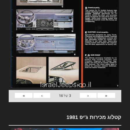
»
›
‹
«
3
של
16
קטלוג מכירות ג'יפ 1981