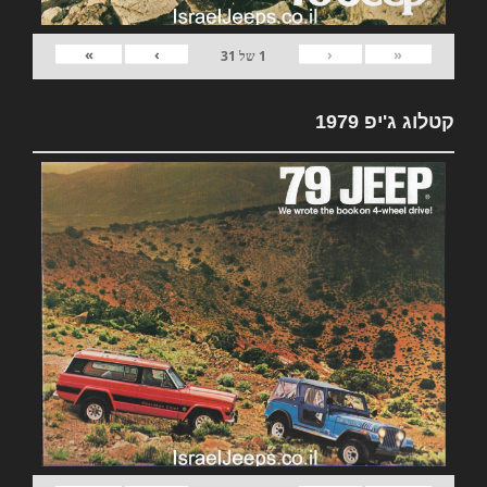
»
›
‹
«
1
של
31
קטלוג ג'יפ 1979