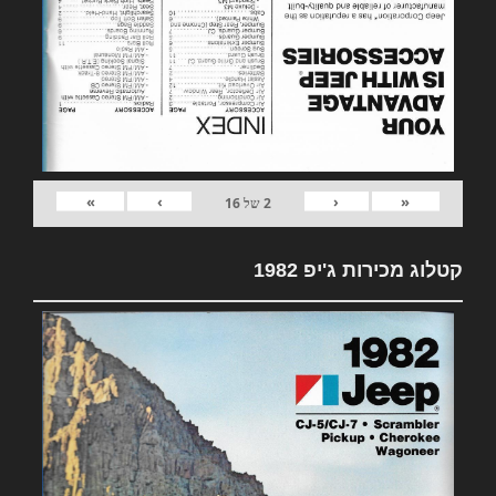
»
›
‹
«
2
של
16
קטלוג מכירות ג'יפ 1982