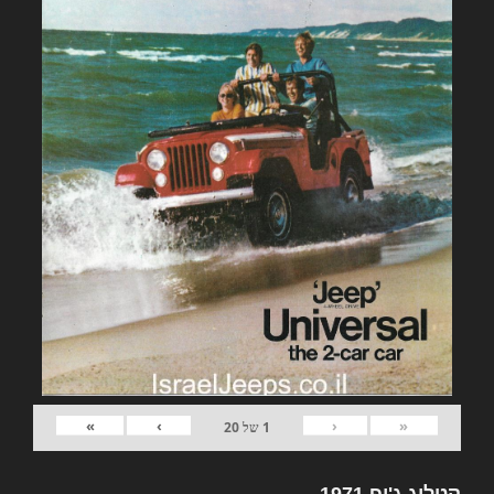
»
›
‹
«
1
של
20