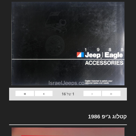
»
›
‹
«
1
של
16
קטלוג ג'יפ 1986