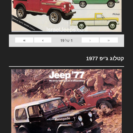
»
›
‹
«
1
של
19
קטלוג ג'יפ 1977