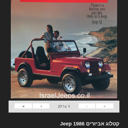
»
›
‹
«
1
של
27
קטלוג אביזרים Jeep 1986