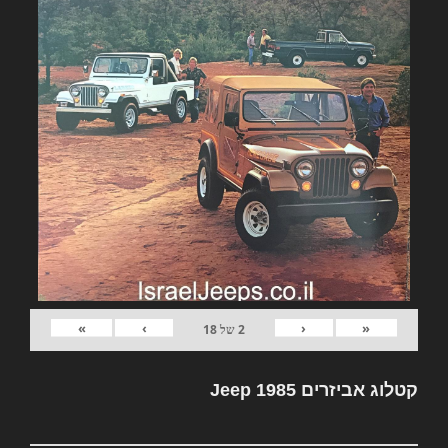
»
›
‹
«
2
של
18
קטלוג אביזרים Jeep 1985