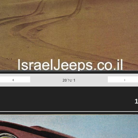
›
‹
1
של
20