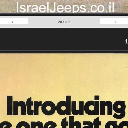
›
‹
1
של
20