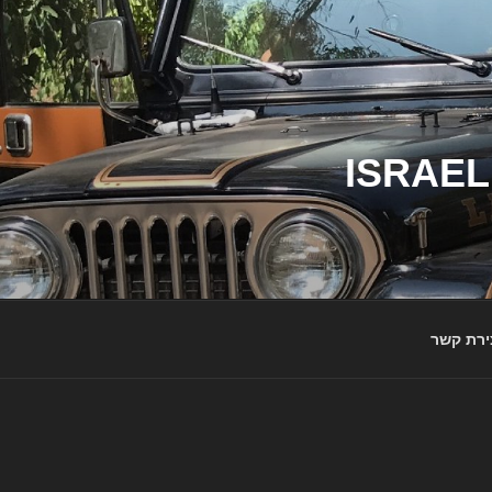
ג'יפי ישראל – הבית לג'יפאים ולמותג ג'יפ | ISRAEL
ירת קשר