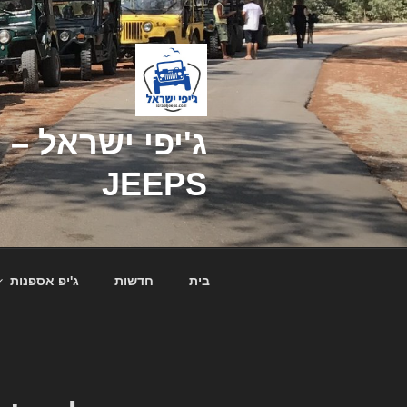
דילוג
לתוכן
JEEPS
בית
חדשות
ג'יפ אספנות