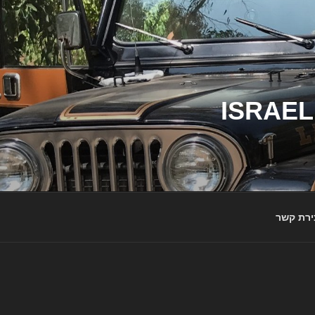
ג'יפי ישראל – הבית לג'יפאים ולמותג ג'יפ | ISRAEL
ירת קשר