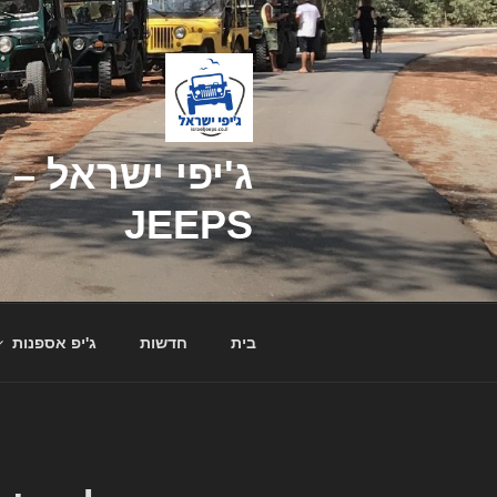
דילוג
לתוכן
JEEPS
בית
חדשות
ג'יפ אספנות