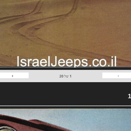
›
‹
1
של
20