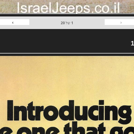
›
‹
1
של
20