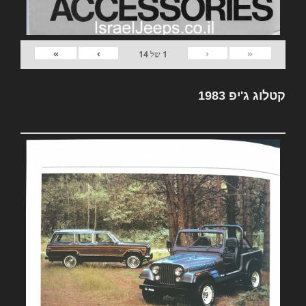
»
›
‹
«
1
של
14
קטלוג ג'יפ 1983