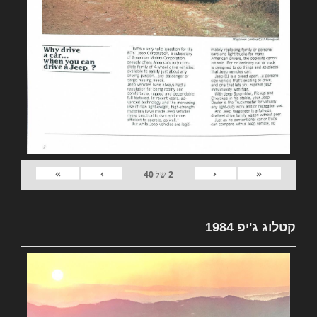
»
›
‹
«
2
של
40
קטלוג ג'יפ 1984