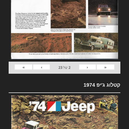
»
›
‹
«
2
של
23
קטלוג ג'יפ 1974