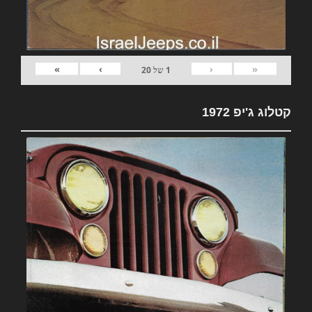
»
›
‹
«
1
של
20
קטלוג ג'יפ 1972