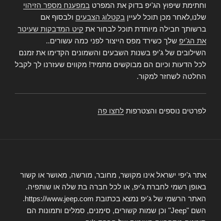
וחתימת שיפוץ הג'יפ בדוק את המפרט
במפענח מספר הזיהוי
שלנו,לאחר מכן תוכל לעיין
בקטלוג הצבעים
ולבסוף אם
ברשותך חבילה מיוחדת תוכל לבחור את
קיט המדבקות שעיטר
את הג'יפ
שלך כשירד מפס הייצור לפני כמה עשורים..
השילובים של ג'יפ בשנות השבעים והשמונים הקדימו את זמנם
לכל הדעות וכיום הם מבוקשים מתמיד! מקווים שעזרנו לך לקבל
החלטה לשחזר למקור.
לפרטים נוספים והצטרפות
לחצו פה
אתר ג'יפי ישראל אינו מקושר, מחובר, מורשה, מאושר או קשור
באופן רשמי לחברת ג'יפ, או לכל חברה בת שלה או שותפיה.
האתר הרשמי של ג'יפ נמצא בכתובת https://www.jeep.com.
השם "Jeep" וכן שמות קשורים, סימנים, סמלים ותמונות הם