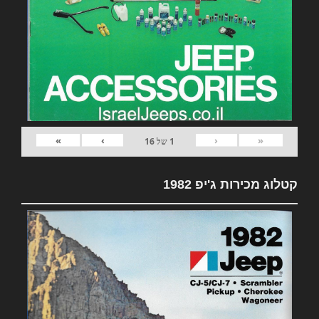
»
›
‹
«
1
של
16
קטלוג מכירות ג'יפ 1982