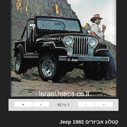
»
›
‹
«
1
של
62
קטלוג אביזרים 1982 Jeep