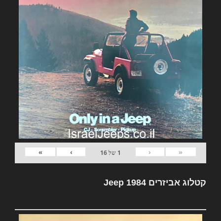
»
›
‹
«
1
של
16
קטלוג אביזרים Jeep 1984