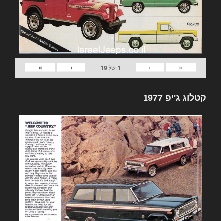
»
›
‹
«
1
של
19
קטלוג ג'יפ 1977