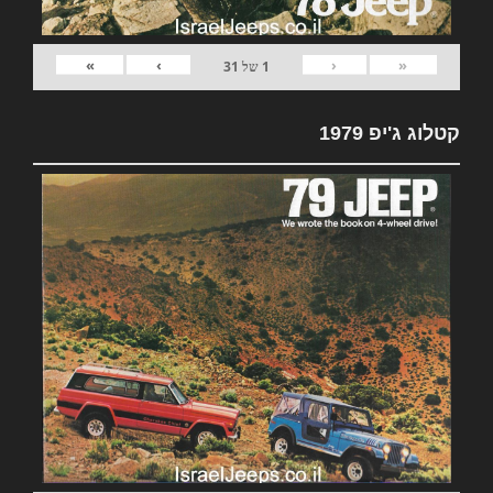
»
›
‹
«
1
של
31
קטלוג ג'יפ 1979