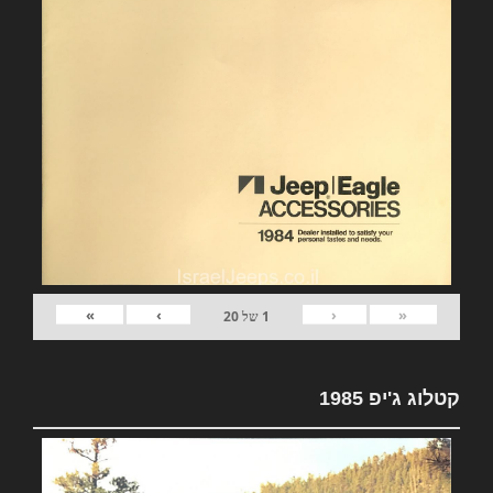
»
›
‹
«
1
של
20
קטלוג ג'יפ 1985