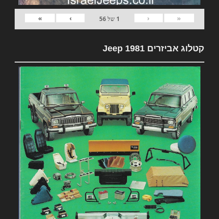
»
›
‹
«
1
של
56
קטלוג אביזרים 1981 Jeep