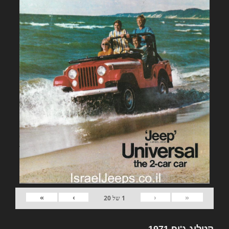
»
›
‹
«
1
של
20