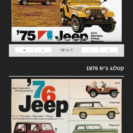
»
›
‹
«
1
של
19
קטלוג ג'יפ 1976