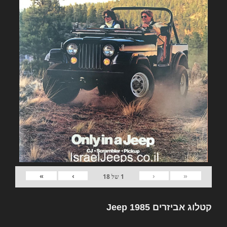
»
›
‹
«
1
של
18
קטלוג אביזרים Jeep 1985