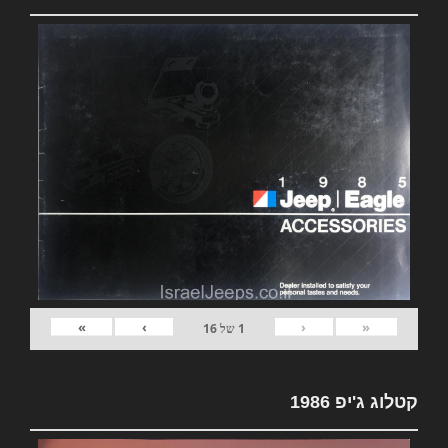
»
›
‹
«
1
של
16
קטלוג ג'יפ 1986