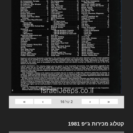
»
›
‹
«
2
של
16
קטלוג מכירות ג'יפ 1981