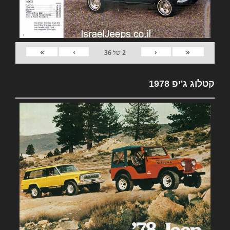
»
›
‹
«
2
של
36
קטלוג ג'יפ 1978