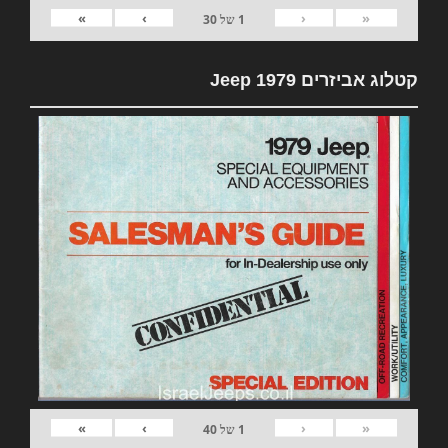
»
›
‹
«
1
של
30
קטלוג אביזרים 1979 Jeep
»
›
‹
«
1
של
40