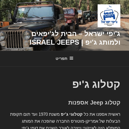
דילוג
לתוכן
ג'יפי ישראל – הבית לג'יפאים
ולמותג ג'יפ | ISRAEL JEEPS
תפריט
קטלוג ג'יפ
קטלוג Jeep אספנות
ראשית אספנו את כל
קטלוגי ג'יפ
משנת 1970 ועד תום תקופת
הבעלות של אמריקן-מוטורס החברה שהפכה את המותג
המופלא הזה לאייקוני וייצרה לאורך השנים את דגמי ג'יפי