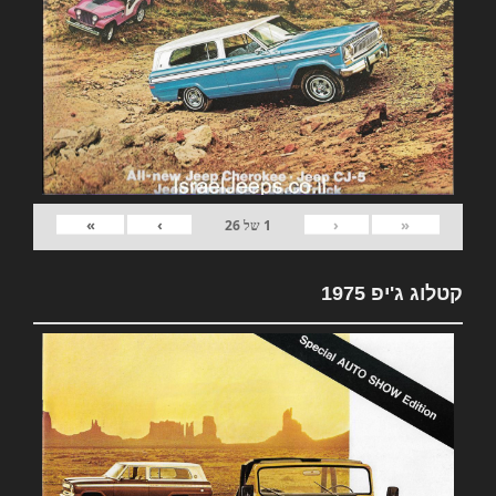
»
›
‹
«
1
של
26
קטלוג ג'יפ 1975