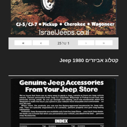
»
›
‹
«
1
של
25
קטלוג אביזרים Jeep 1980