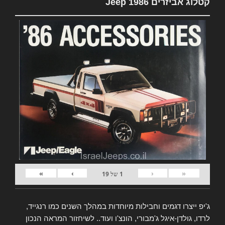
קטלוג אביזרים Jeep 1986
»
›
‹
«
1
של
19
ג'יפ ייצרו דגמים וחבילות מיוחדות במהלך השנים כמו רנגייד,
לרדו, גולדן-איגל ג'מבורי, הונצ'ו ועוד.. לשיחזור המראה הנכון