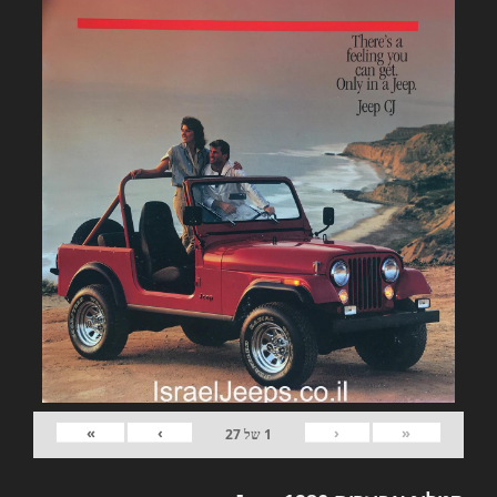
»
›
‹
«
1
של
27