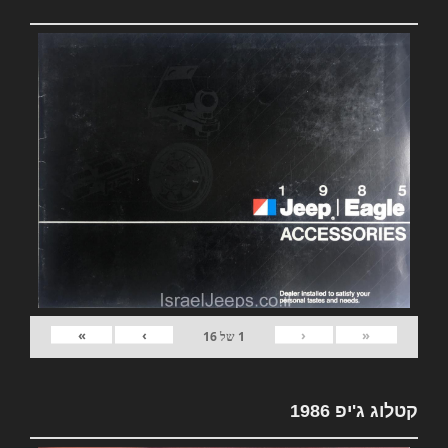
»
›
‹
«
1
של
16
קטלוג ג'יפ 1986