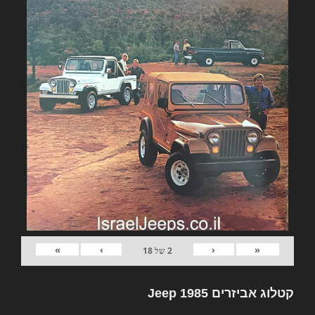
»
›
‹
«
2
של
18
קטלוג אביזרים Jeep 1985