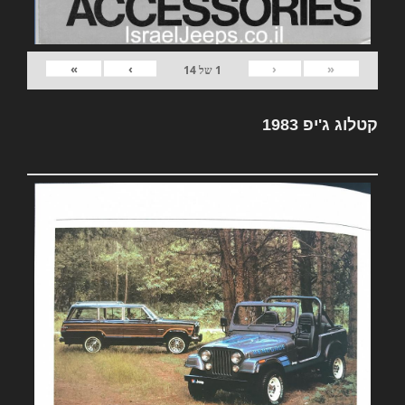
»
›
‹
«
1
של
14
קטלוג ג'יפ 1983