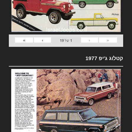
»
›
‹
«
1
של
19
קטלוג ג'יפ 1977