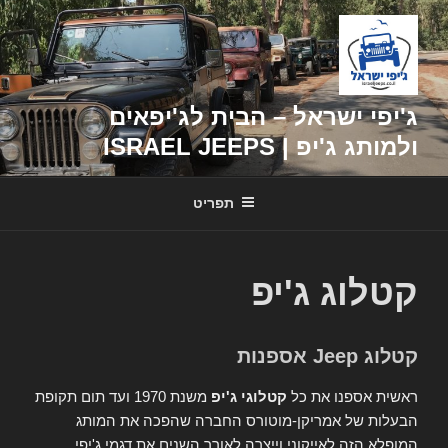
דילוג
לתוכן
ג'יפי ישראל – הבית לג'יפאים
ולמותג ג'יפ | ISRAEL JEEPS
תפריט
קטלוג ג'יפ
קטלוג Jeep אספנות
ראשית אספנו את כל
קטלוגי ג'יפ
משנת 1970 ועד תום תקופת
הבעלות של אמריקן-מוטורס החברה שהפכה את המותג
המופלא הזה לאייקוני וייצרה לאורך השנים את דגמי ג'יפי