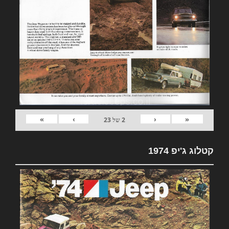
»
›
‹
«
2
של
23
קטלוג ג'יפ 1974