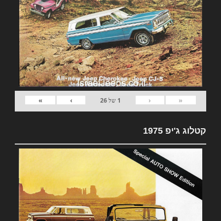
»
›
‹
«
1
של
26
קטלוג ג'יפ 1975