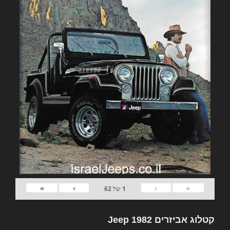
»
›
‹
«
1
של
62
קטלוג אביזרים 1982 Jeep