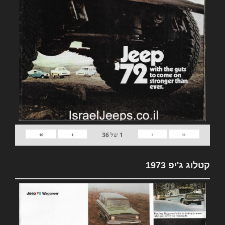
»
›
‹
«
1
של
36
קטלוג ג'יפ 1973