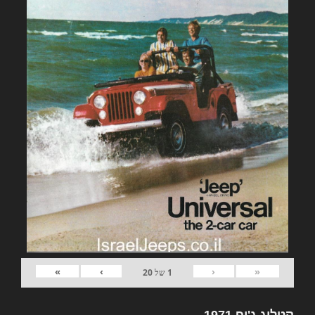
»
›
‹
«
1
של
20