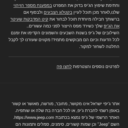
וחתימת שיפוץ הג'יפ בדוק את המפרט
במפענח מספר הזיהוי
שלנו,לאחר מכן תוכל לעיין
בקטלוג הצבעים
ולבסוף אם
ברשותך חבילה מיוחדת תוכל לבחור את
קיט המדבקות שעיטר
את הג'יפ
שלך כשירד מפס הייצור לפני כמה עשורים..
השילובים של ג'יפ בשנות השבעים והשמונים הקדימו את זמנם
לכל הדעות וכיום הם מבוקשים מתמיד! מקווים שעזרנו לך לקבל
החלטה לשחזר למקור.
לפרטים נוספים והצטרפות
לחצו פה
אתר ג'יפי ישראל אינו מקושר, מחובר, מורשה, מאושר או קשור
באופן רשמי לחברת ג'יפ, או לכל חברה בת שלה או שותפיה.
האתר הרשמי של ג'יפ נמצא בכתובת https://www.jeep.com.
השם "Jeep" וכן שמות קשורים, סימנים, סמלים ותמונות הם