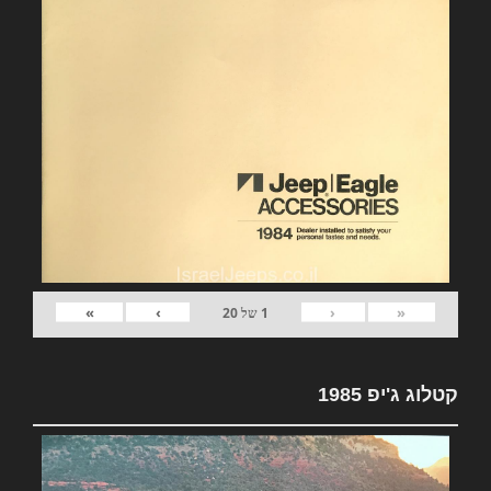
»
›
‹
«
1
של
20
קטלוג ג'יפ 1985