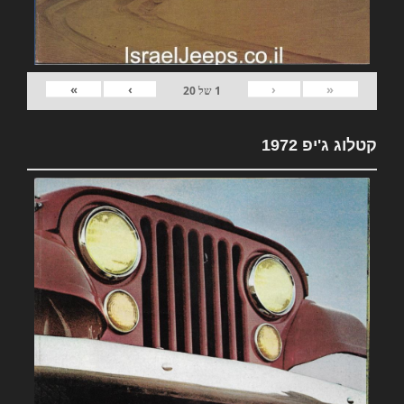
»
›
‹
«
1
של
20
קטלוג ג'יפ 1972