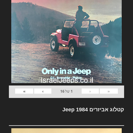
»
›
‹
«
1
של
16
קטלוג אביזרים Jeep 1984