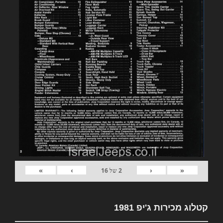
»
›
‹
«
2
של
16
קטלוג מכירות ג'יפ 1981