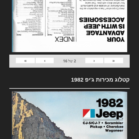
»
›
‹
«
2
של
16
קטלוג מכירות ג'יפ 1982