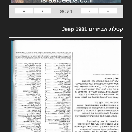
»
›
‹
«
1
של
56
קטלוג אביזרים 1981 Jeep