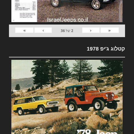
»
›
‹
«
2
של
36
קטלוג ג'יפ 1978