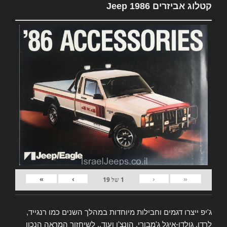
קטלוג אביזרים Jeep 1986
»
›
‹
«
1
של
19
ג'יפ ייצרו דגמים וחבילות מיוחדות במהלך השנים כמו רנגייד,
לרדו, גולדן-איגל ג'מבורי, הונצ'ו ועוד.. לשיחזור המראה הנכון