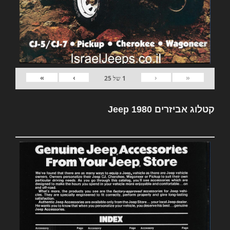
»
›
‹
«
1
של
25
קטלוג אביזרים Jeep 1980