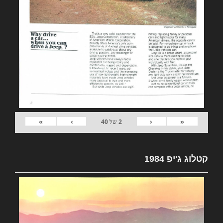
»
›
‹
«
2
של
40
קטלוג ג'יפ 1984