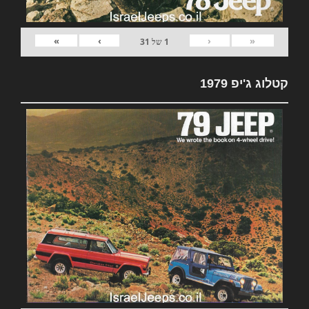
»
›
‹
«
1
של
31
קטלוג ג'יפ 1979