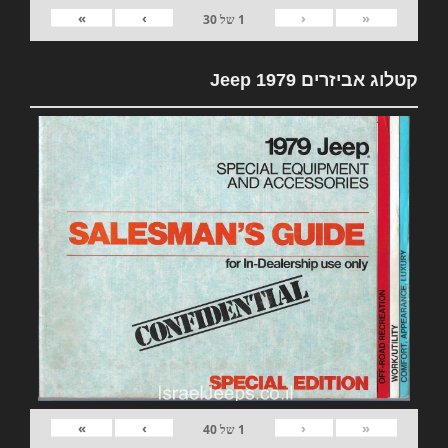
»
›
‹
«
1
של
30
קטלוג אביזרים 1979 Jeep
»
›
‹
«
1
של
40