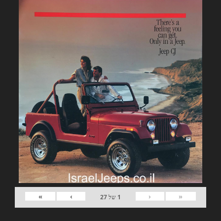
»
›
‹
«
1
של
27