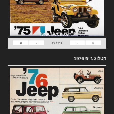
»
›
‹
«
1
של
19
קטלוג ג'יפ 1976