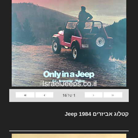
»
›
‹
«
1
של
16
קטלוג אביזרים Jeep 1984