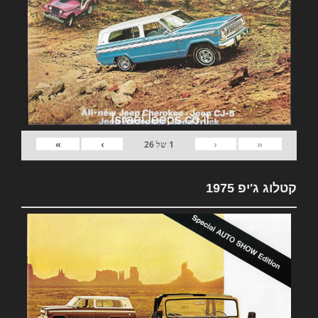
»
›
‹
«
1
של
26
קטלוג ג'יפ 1975