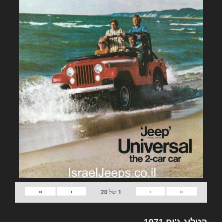
»
›
‹
«
1
של
20