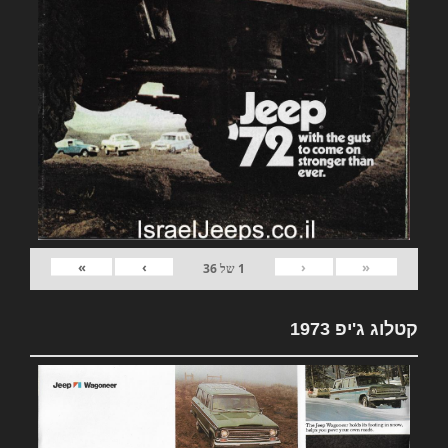
»
›
‹
«
1
של
36
קטלוג ג'יפ 1973