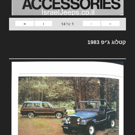
»
›
‹
«
1
של
14
קטלוג ג'יפ 1983