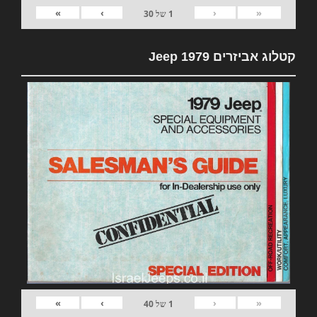
»
›
‹
«
1
של
30
קטלוג אביזרים 1979 Jeep
»
›
‹
«
1
של
40