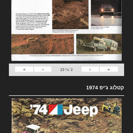
»
›
‹
«
2
של
23
קטלוג ג'יפ 1974