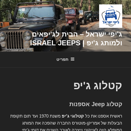
דילוג
לתוכן
ג'יפי ישראל – הבית לג'יפאים
ולמותג ג'יפ | ISRAEL JEEPS
תפריט
קטלוג ג'יפ
קטלוג Jeep אספנות
ראשית אספנו את כל
קטלוגי ג'יפ
משנת 1970 ועד תום תקופת
הבעלות של אמריקן-מוטורס החברה שהפכה את המותג
המופלא הזה לאייקוני וייצרה לאורך השנים את דגמי ג'יפי