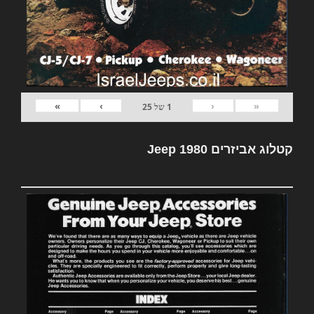
»
›
‹
«
1
של
25
קטלוג אביזרים Jeep 1980