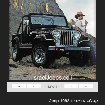
»
›
‹
«
1
של
62
קטלוג אביזרים 1982 Jeep