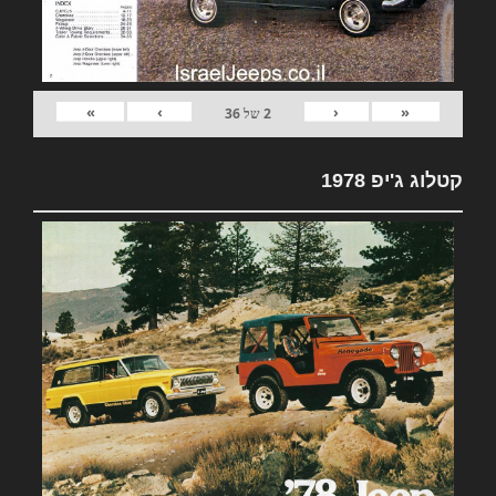
»
›
‹
«
2
של
36
קטלוג ג'יפ 1978