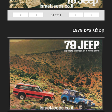
»
›
‹
«
1
של
31
קטלוג ג'יפ 1979