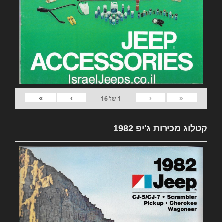
»
›
‹
«
1
של
16
קטלוג מכירות ג'יפ 1982