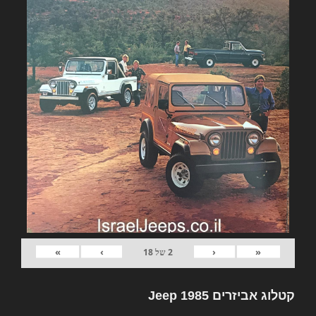
»
›
‹
«
2
של
18
קטלוג אביזרים Jeep 1985