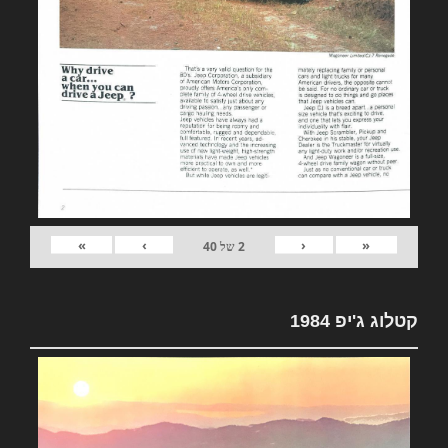
»
›
‹
«
2
של
40
קטלוג ג'יפ 1984