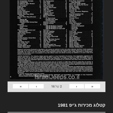
»
›
‹
«
2
של
16
קטלוג מכירות ג'יפ 1981