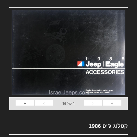
»
›
‹
«
1
של
16
קטלוג ג'יפ 1986