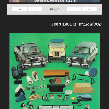
»
›
‹
«
1
של
56
קטלוג אביזרים 1981 Jeep