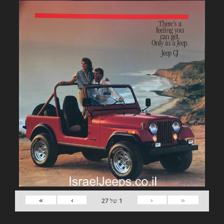
»
›
‹
«
1
של
27