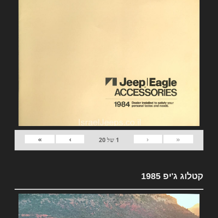
»
›
‹
«
1
של
20
קטלוג ג'יפ 1985