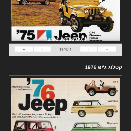
»
›
‹
«
1
של
19
קטלוג ג'יפ 1976