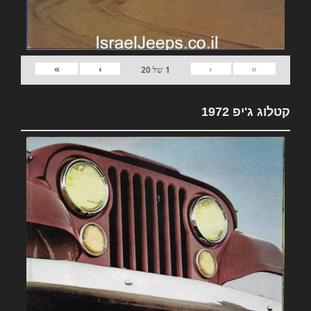
»
›
‹
«
1
של
20
קטלוג ג'יפ 1972