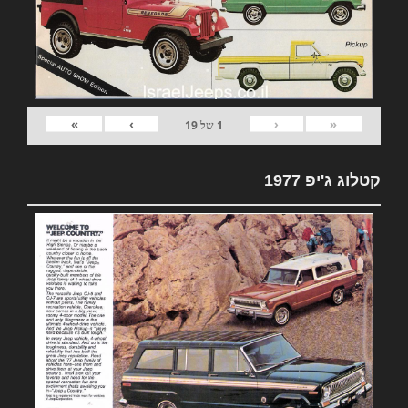
»
›
‹
«
1
של
19
קטלוג ג'יפ 1977