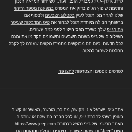
לרדו, גולדן-איגל ג'מבורי, הונצ'ו ועוד.. לשיחזור המראה הנכון
וחתימת שיפוץ הג'יפ בדוק את המפרט
במפענח מספר הזיהוי
שלנו,לאחר מכן תוכל לעיין
בקטלוג הצבעים
ולבסוף אם
ברשותך חבילה מיוחדת תוכל לבחור את
קיט המדבקות שעיטר
את הג'יפ
שלך כשירד מפס הייצור לפני כמה עשורים..
השילובים של ג'יפ בשנות השבעים והשמונים הקדימו את זמנם
לכל הדעות וכיום הם מבוקשים מתמיד! מקווים שעזרנו לך לקבל
החלטה לשחזר למקור.
לפרטים נוספים והצטרפות
לחצו פה
אתר ג'יפי ישראל אינו מקושר, מחובר, מורשה, מאושר או קשור
באופן רשמי לחברת ג'יפ, או לכל חברה בת שלה או שותפיה.
האתר הרשמי של ג'יפ נמצא בכתובת https://www.jeep.com.
השם "Jeep" וכן שמות קשורים, סימנים, סמלים ותמונות הם