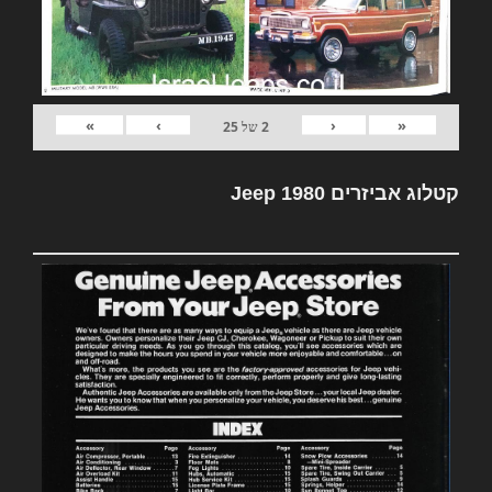
»
›
‹
«
2
של
25
קטלוג אביזרים Jeep 1980