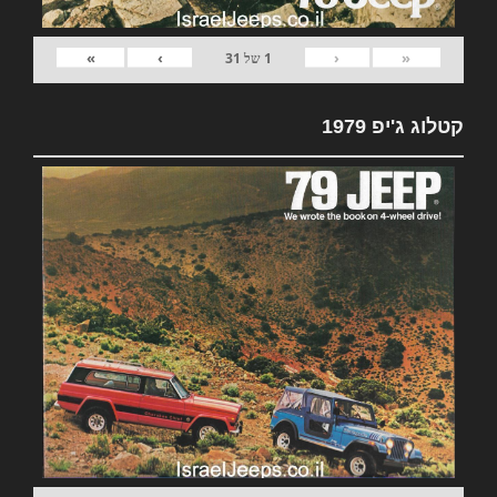
»
›
‹
«
1
של
31
קטלוג ג'יפ 1979