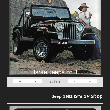
»
›
‹
«
1
של
62
קטלוג אביזרים 1982 Jeep