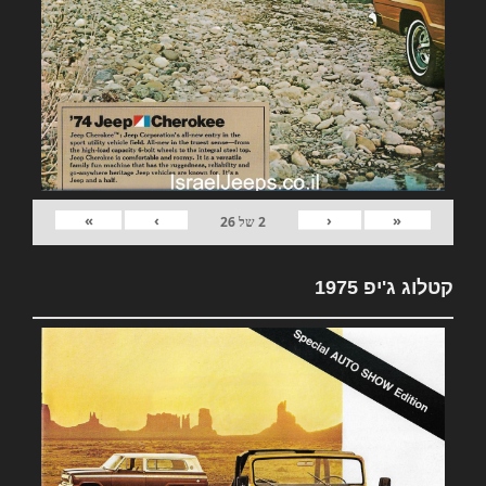
»
›
‹
«
2
של
26
קטלוג ג'יפ 1975