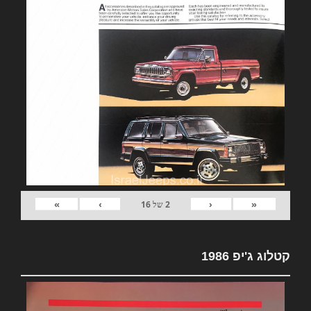
»
›
‹
«
2
של
16
קטלוג ג'יפ 1986