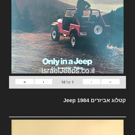
»
›
‹
«
1
של
16
קטלוג אביזרים Jeep 1984