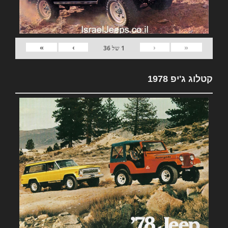
»
›
‹
«
1
של
36
קטלוג ג'יפ 1978