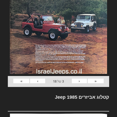
»
›
‹
«
3
של
18
קטלוג אביזרים Jeep 1985