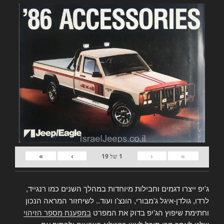
»
›
‹
«
1
של
19
ג'יפ ייצרו דגמים וחבילות מיוחדות במהלך השנים כמו רנגייד,
לרדו, גולדן-איגל ג'מבורי, הונצ'ו ועוד.. לשיחזור המראה הנכון
וחתימת שיפוץ הג'יפ בדוק את המפרט
במפענח מספר הזיהוי