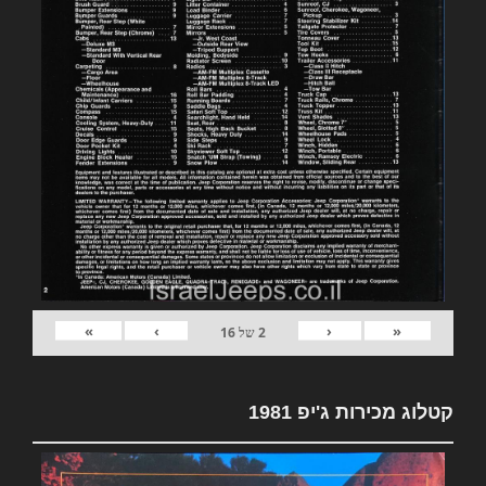
»
›
‹
«
2
של
16
קטלוג מכירות ג'יפ 1981