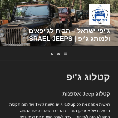
דילוג
לתוכן
ג'יפי ישראל – הבית לג'יפאים
ולמותג ג'יפ | ISRAEL JEEPS
תפריט
קטלוג ג'יפ
קטלוג Jeep אספנות
ראשית אספנו את כל
קטלוגי ג'יפ
משנת 1970 ועד תום תקופת
הבעלות של אמריקן-מוטורס החברה שהפכה את המותג
המופלא הזה לאייקוני וייצרה לאורך השנים את דגמי ג'יפי