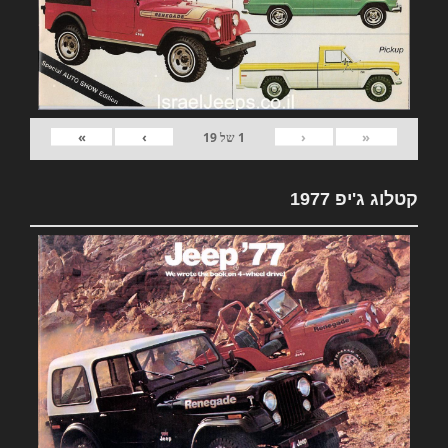
»
›
‹
«
1
של
19
קטלוג ג'יפ 1977