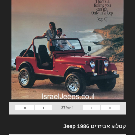
»
›
‹
«
1
של
27
קטלוג אביזרים Jeep 1986