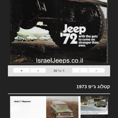
»
›
‹
«
1
של
36
קטלוג ג'יפ 1973