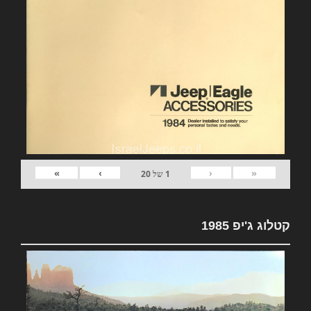
»
›
‹
«
1
של
20
קטלוג ג'יפ 1985