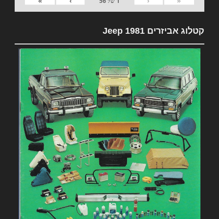
»
›
‹
«
1
של
56
קטלוג אביזרים 1981 Jeep