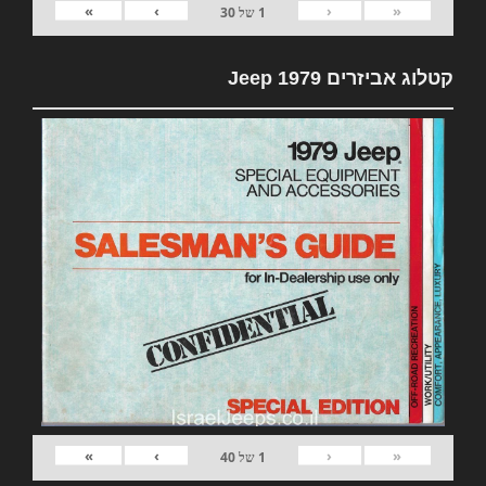
»
›
‹
«
1
של
30
קטלוג אביזרים 1979 Jeep
»
›
‹
«
1
של
40