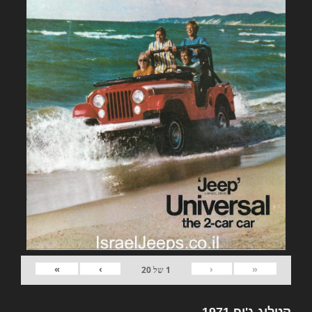
»
›
‹
«
1
של
20