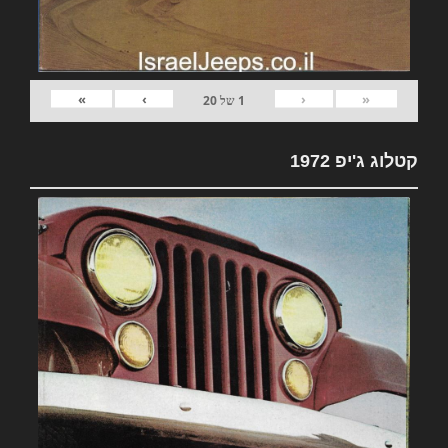
»
›
‹
«
1
של
20
קטלוג ג'יפ 1972