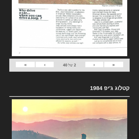
»
›
‹
«
2
של
40
קטלוג ג'יפ 1984