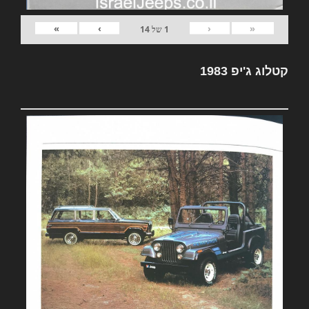
»
›
‹
«
1
של
14
קטלוג ג'יפ 1983