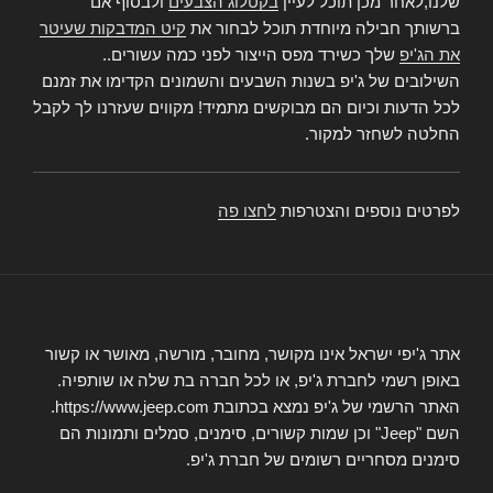
שלנו,לאחר מכן תוכל לעיין
בקטלוג הצבעים
ולבסוף אם
ברשותך חבילה מיוחדת תוכל לבחור את
קיט המדבקות שעיטר
את הג'יפ
שלך כשירד מפס הייצור לפני כמה עשורים..
השילובים של ג'יפ בשנות השבעים והשמונים הקדימו את זמנם
לכל הדעות וכיום הם מבוקשים מתמיד! מקווים שעזרנו לך לקבל
החלטה לשחזר למקור.
לפרטים נוספים והצטרפות
לחצו פה
אתר ג'יפי ישראל אינו מקושר, מחובר, מורשה, מאושר או קשור
באופן רשמי לחברת ג'יפ, או לכל חברה בת שלה או שותפיה.
האתר הרשמי של ג'יפ נמצא בכתובת https://www.jeep.com.
השם "Jeep" וכן שמות קשורים, סימנים, סמלים ותמונות הם
סימנים מסחריים רשומים של חברת ג'יפ.