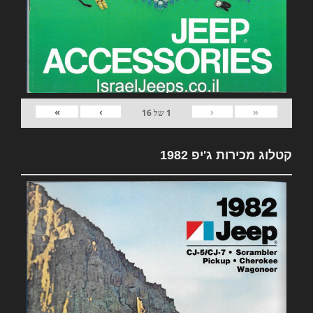
»
›
‹
«
1
של
16
קטלוג מכירות ג'יפ 1982