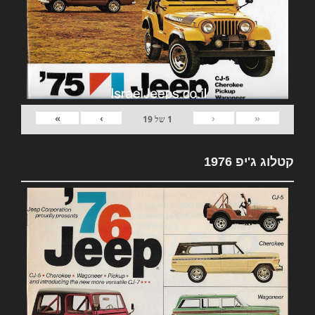
»
›
‹
«
1
של
19
קטלוג ג'יפ 1976