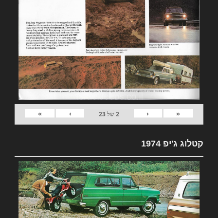
»
›
‹
«
2
של
23
קטלוג ג'יפ 1974