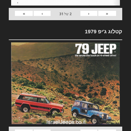
»
›
‹
«
2
של
31
קטלוג ג'יפ 1979