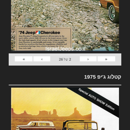
»
›
‹
«
2
של
26
קטלוג ג'יפ 1975