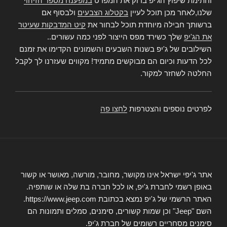
וחתימת שיפוץ הג'יפ בדוק את המפרט
במפענח מספר הזיהוי
שלנו,לאחר מכן תוכל לעיין
בקטלוג הצבעים
ולבסוף אם
ברשותך חבילה מיוחדת תוכל לבחור את
קיט המדבקות שעיטר
את הג'יפ
שלך כשירד מפס הייצור לפני כמה עשורים..
השילובים של ג'יפ בשנות השבעים והשמונים הקדימו את זמנם
לכל הדעות וכיום הם מבוקשים מתמיד! מקווים שעזרנו לך לקבל
החלטה לשחזר למקור.
לפרטים נוספים והצטרפות
לחצו פה
אתר ג'יפי ישראל אינו מקושר, מחובר, מורשה, מאושר או קשור
באופן רשמי לחברת ג'יפ, או לכל חברה בת שלה או שותפיה.
האתר הרשמי של ג'יפ נמצא בכתובת https://www.jeep.com.
השם "Jeep" וכן שמות קשורים, סימנים, סמלים ותמונות הם
סימנים מסחריים רשומים של חברת ג'יפ.