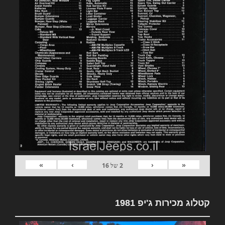
»
›
‹
«
2
של
16
קטלוג מכירות ג'יפ 1981