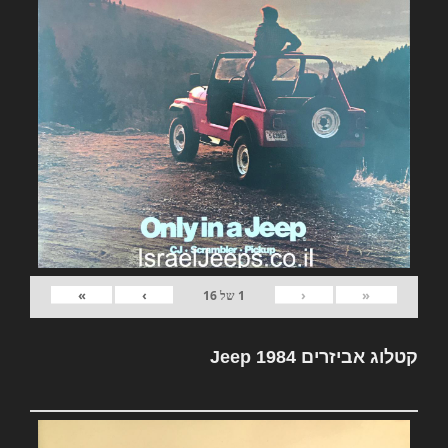
»
›
‹
«
1
של
16
קטלוג אביזרים Jeep 1984