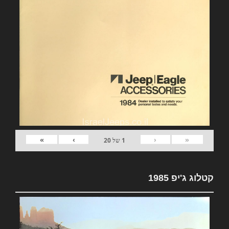
»
›
‹
«
1
של
20
קטלוג ג'יפ 1985