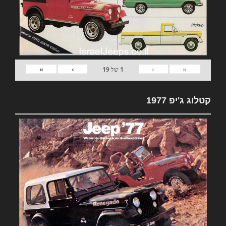
»
›
‹
«
1
של
19
קטלוג ג'יפ 1977