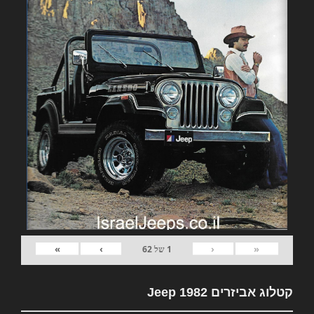
»
›
‹
«
1
של
62
קטלוג אביזרים 1982 Jeep