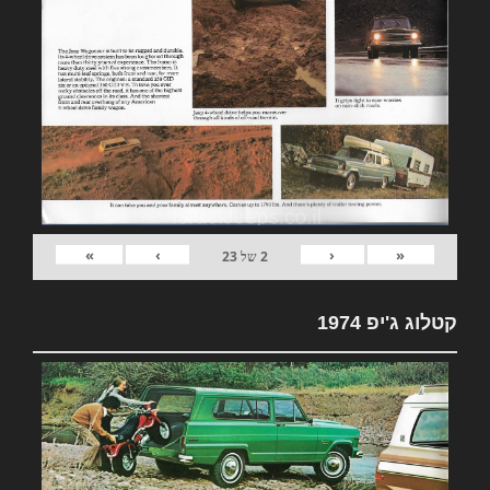
»
›
‹
«
2
של
23
קטלוג ג'יפ 1974