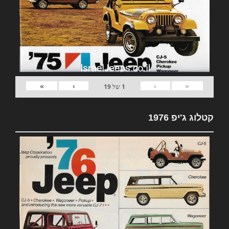
»
›
‹
«
1
של
19
קטלוג ג'יפ 1976