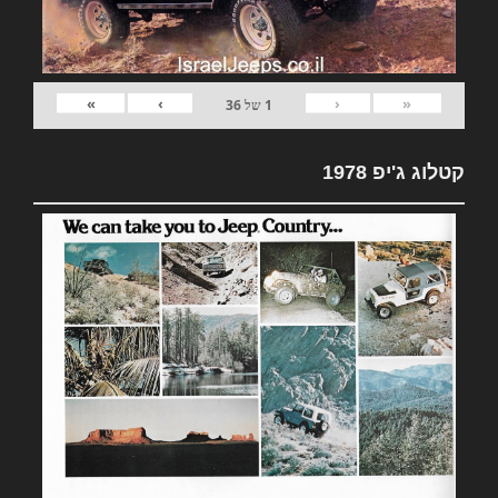
»
›
‹
«
1
של
36
קטלוג ג'יפ 1978