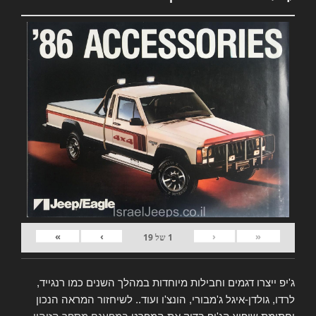
»
›
‹
«
1
של
19
ג'יפ ייצרו דגמים וחבילות מיוחדות במהלך השנים כמו רנגייד,
לרדו, גולדן-איגל ג'מבורי, הונצ'ו ועוד.. לשיחזור המראה הנכון