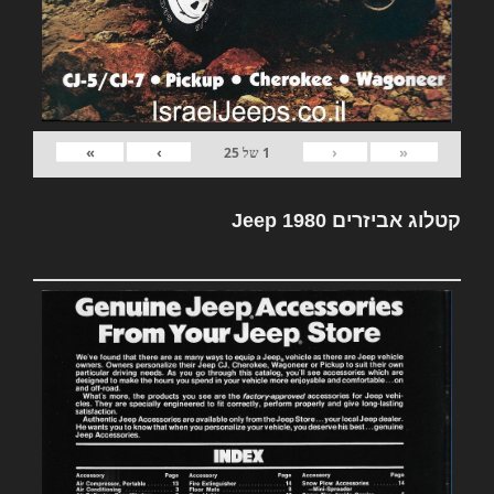
»
›
‹
«
1
של
25
קטלוג אביזרים Jeep 1980