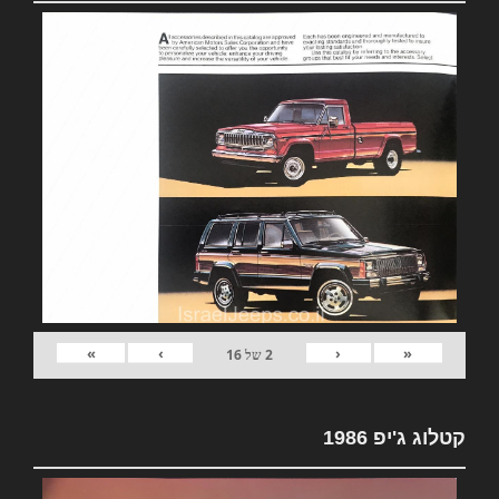
»
›
‹
«
2
של
16
קטלוג ג'יפ 1986