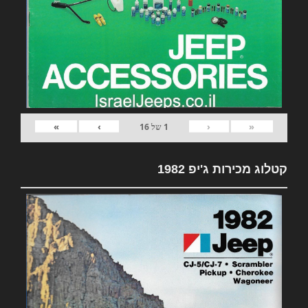
»
›
‹
«
1
של
16
קטלוג מכירות ג'יפ 1982