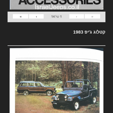
»
›
‹
«
1
של
14
קטלוג ג'יפ 1983