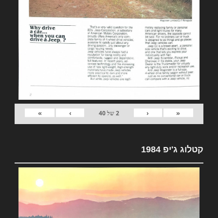
»
›
‹
«
2
של
40
קטלוג ג'יפ 1984