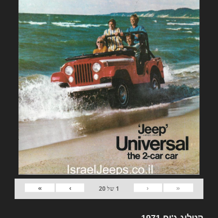
»
›
‹
«
1
של
20