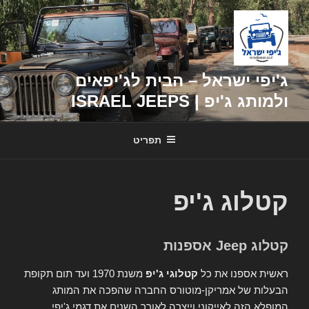
דילוג
לתוכן
ג'יפי ישראל – הבית לג'יפאים
ולמותג ג'יפ | ISRAEL JEEPS
תפריט
קטלוג ג'יפ
קטלוג Jeep אספנות
ראשית אספנו את כל
קטלוגי ג'יפ
משנת 1970 ועד תום תקופת
הבעלות של אמריקן-מוטורס החברה שהפכה את המותג
המופלא הזה לאייקוני וייצרה לאורך השנים את דגמי ג'יפי