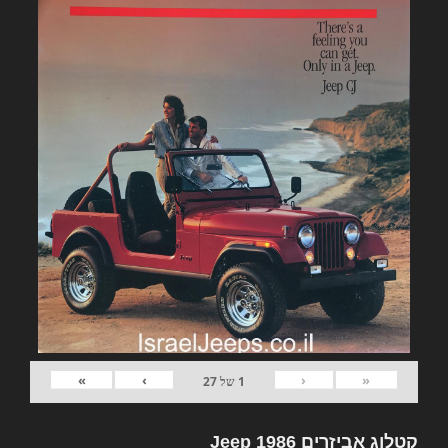
»
›
‹
«
1
של
27
קטלוג אביזרים Jeep 1986