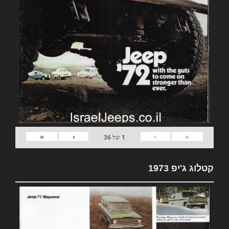
»
›
‹
«
1
של
36
קטלוג ג'יפ 1973