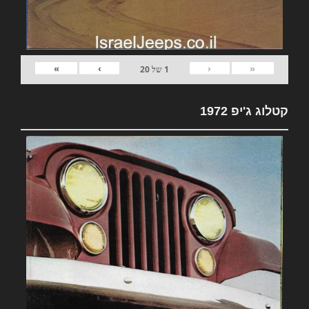
»
›
‹
«
1
של
20
קטלוג ג'יפ 1972