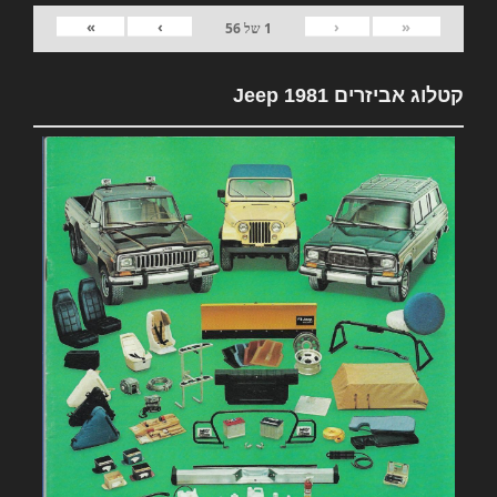
»
›
‹
«
1
של
56
קטלוג אביזרים 1981 Jeep