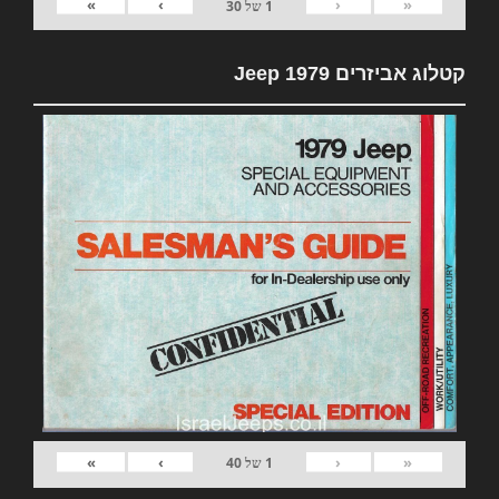
»
›
‹
«
1
של
30
קטלוג אביזרים 1979 Jeep
»
›
‹
«
1
של
40