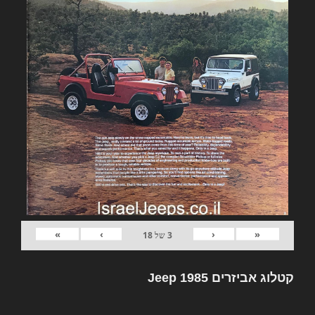
»
›
‹
«
3
של
18
קטלוג אביזרים Jeep 1985