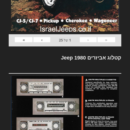
»
›
‹
«
1
של
25
קטלוג אביזרים Jeep 1980