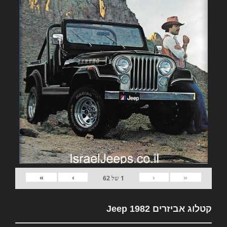
»
›
‹
«
1
של
62
קטלוג אביזרים 1982 Jeep