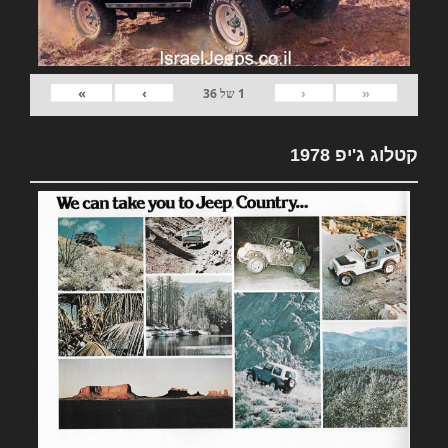
»
›
‹
«
1
של
36
קטלוג ג'יפ 1978