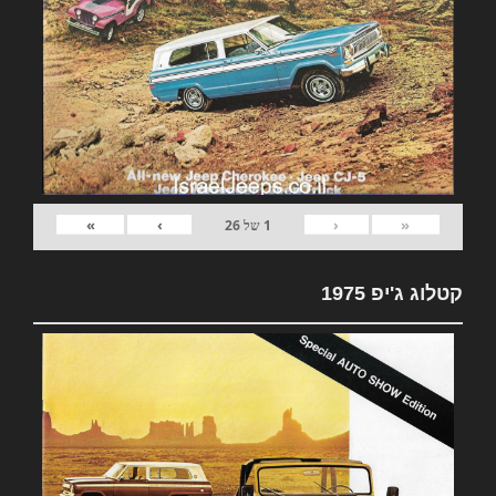
»
›
‹
«
1
של
26
קטלוג ג'יפ 1975