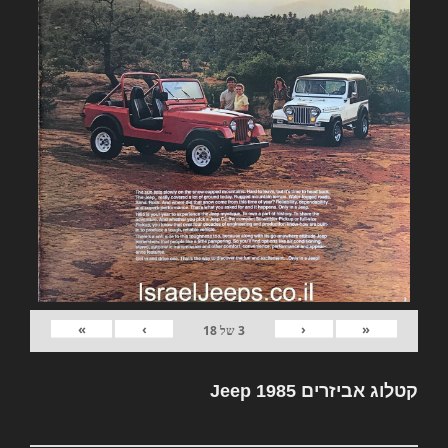
»
›
‹
«
3
של
18
קטלוג אביזרים Jeep 1985