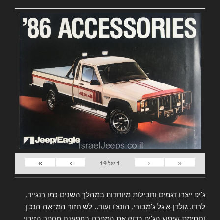
»
›
‹
«
1
של
19
ג'יפ ייצרו דגמים וחבילות מיוחדות במהלך השנים כמו רנגייד,
לרדו, גולדן-איגל ג'מבורי, הונצ'ו ועוד.. לשיחזור המראה הנכון
וחתימת שיפוץ הג'יפ בדוק את המפרט
במפענח מספר הזיהוי