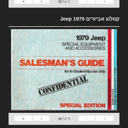
»
›
‹
«
1
של
30
קטלוג אביזרים 1979 Jeep
»
›
‹
«
1
של
40