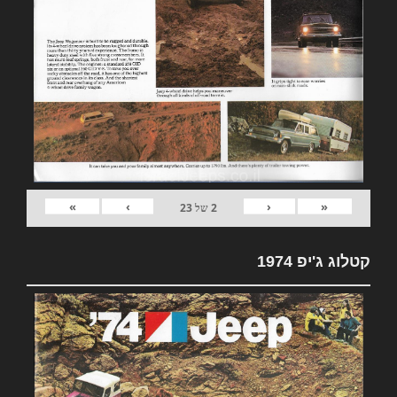
»
›
‹
«
2
של
23
קטלוג ג'יפ 1974