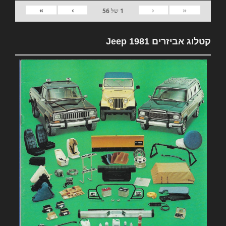
»
›
‹
«
1
של
56
קטלוג אביזרים 1981 Jeep