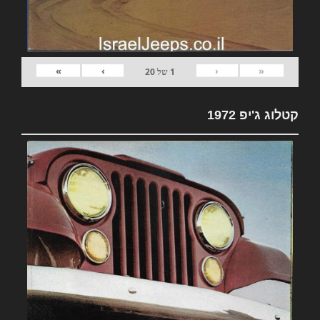
»
›
‹
«
1
של
20
קטלוג ג'יפ 1972