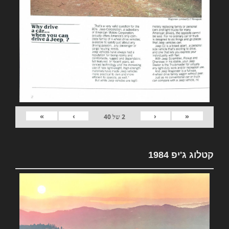
»
›
‹
«
2
של
40
קטלוג ג'יפ 1984