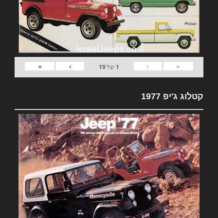
»
›
‹
«
1
של
19
קטלוג ג'יפ 1977