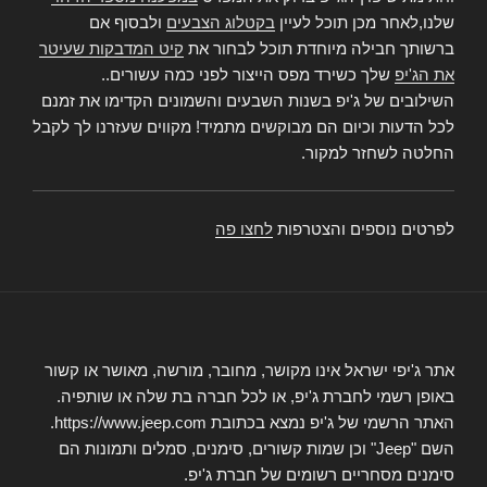
שלנו,לאחר מכן תוכל לעיין
בקטלוג הצבעים
ולבסוף אם
ברשותך חבילה מיוחדת תוכל לבחור את
קיט המדבקות שעיטר
את הג'יפ
שלך כשירד מפס הייצור לפני כמה עשורים..
השילובים של ג'יפ בשנות השבעים והשמונים הקדימו את זמנם
לכל הדעות וכיום הם מבוקשים מתמיד! מקווים שעזרנו לך לקבל
החלטה לשחזר למקור.
לפרטים נוספים והצטרפות
לחצו פה
אתר ג'יפי ישראל אינו מקושר, מחובר, מורשה, מאושר או קשור
באופן רשמי לחברת ג'יפ, או לכל חברה בת שלה או שותפיה.
האתר הרשמי של ג'יפ נמצא בכתובת https://www.jeep.com.
השם "Jeep" וכן שמות קשורים, סימנים, סמלים ותמונות הם
סימנים מסחריים רשומים של חברת ג'יפ.