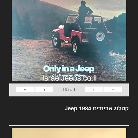
»
›
‹
«
1
של
16
קטלוג אביזרים Jeep 1984