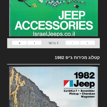
»
›
‹
«
1
של
16
קטלוג מכירות ג'יפ 1982