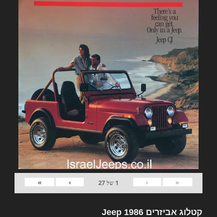
»
›
‹
«
1
של
27
קטלוג אביזרים Jeep 1986