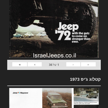
»
›
‹
«
1
של
36
קטלוג ג'יפ 1973