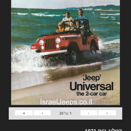
»
›
‹
«
1
של
20