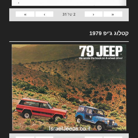
»
›
‹
«
2
של
31
קטלוג ג'יפ 1979