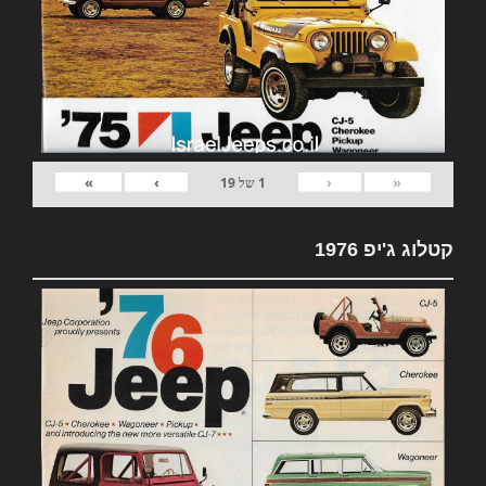
»
›
‹
«
1
של
19
קטלוג ג'יפ 1976