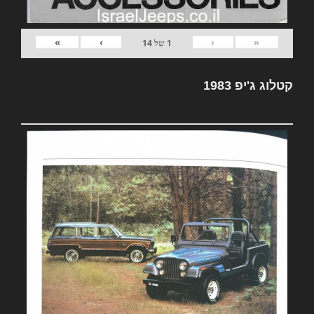
»
›
‹
«
1
של
14
קטלוג ג'יפ 1983