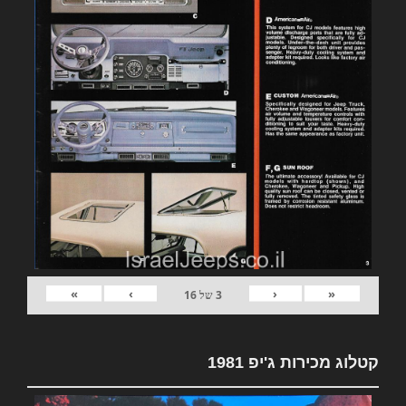
»
›
‹
«
3
של
16
קטלוג מכירות ג'יפ 1981