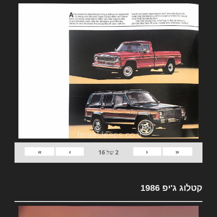
»
›
‹
«
2
של
16
קטלוג ג'יפ 1986