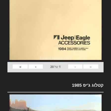
»
›
‹
«
1
של
20
קטלוג ג'יפ 1985