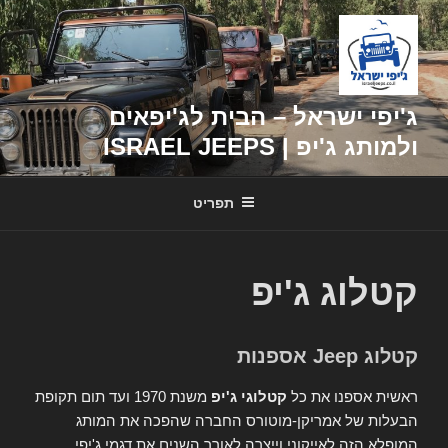
דילוג
לתוכן
ג'יפי ישראל – הבית לג'יפאים
ולמותג ג'יפ | ISRAEL JEEPS
תפריט
קטלוג ג'יפ
קטלוג Jeep אספנות
ראשית אספנו את כל
קטלוגי ג'יפ
משנת 1970 ועד תום תקופת
הבעלות של אמריקן-מוטורס החברה שהפכה את המותג
המופלא הזה לאייקוני וייצרה לאורך השנים את דגמי ג'יפי