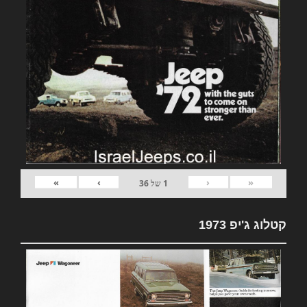
»
›
‹
«
1
של
36
קטלוג ג'יפ 1973