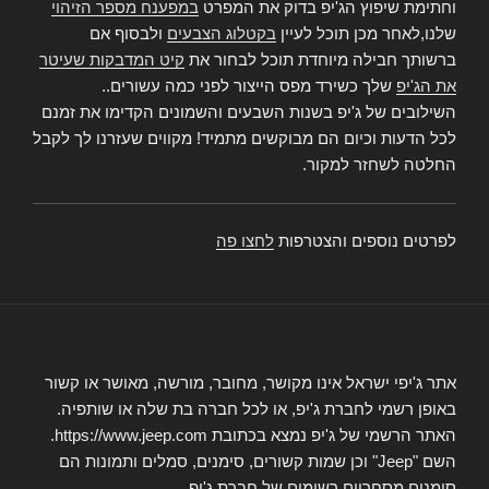
וחתימת שיפוץ הג'יפ בדוק את המפרט
במפענח מספר הזיהוי
שלנו,לאחר מכן תוכל לעיין
בקטלוג הצבעים
ולבסוף אם
ברשותך חבילה מיוחדת תוכל לבחור את
קיט המדבקות שעיטר
את הג'יפ
שלך כשירד מפס הייצור לפני כמה עשורים..
השילובים של ג'יפ בשנות השבעים והשמונים הקדימו את זמנם
לכל הדעות וכיום הם מבוקשים מתמיד! מקווים שעזרנו לך לקבל
החלטה לשחזר למקור.
לפרטים נוספים והצטרפות
לחצו פה
אתר ג'יפי ישראל אינו מקושר, מחובר, מורשה, מאושר או קשור
באופן רשמי לחברת ג'יפ, או לכל חברה בת שלה או שותפיה.
האתר הרשמי של ג'יפ נמצא בכתובת https://www.jeep.com.
השם "Jeep" וכן שמות קשורים, סימנים, סמלים ותמונות הם
סימנים מסחריים רשומים של חברת ג'יפ.