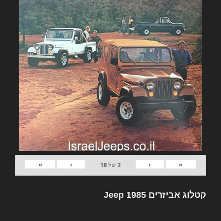
»
›
‹
«
2
של
18
קטלוג אביזרים Jeep 1985