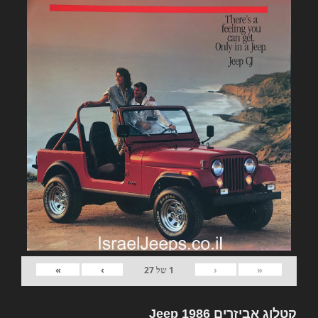
»
›
‹
«
1
של
27
קטלוג אביזרים Jeep 1986