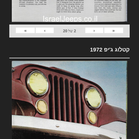
»
›
‹
«
2
של
20
קטלוג ג'יפ 1972