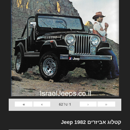
»
›
‹
«
1
של
62
קטלוג אביזרים 1982 Jeep