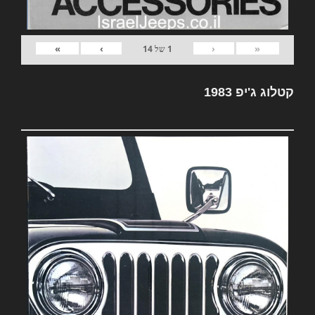
»
›
‹
«
1
של
14
קטלוג ג'יפ 1983