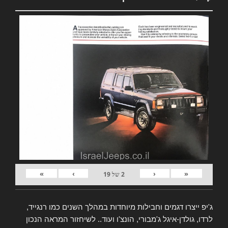
»
›
‹
«
2
של
19
ג'יפ ייצרו דגמים וחבילות מיוחדות במהלך השנים כמו רנגייד,
לרדו, גולדן-איגל ג'מבורי, הונצ'ו ועוד.. לשיחזור המראה הנכון