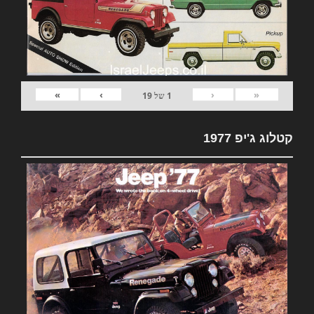
»
›
‹
«
1
של
19
קטלוג ג'יפ 1977