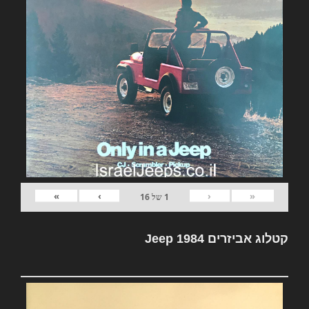
»
›
‹
«
1
של
16
קטלוג אביזרים Jeep 1984