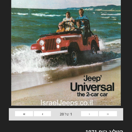
»
›
‹
«
1
של
20