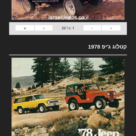
»
›
‹
«
1
של
36
קטלוג ג'יפ 1978