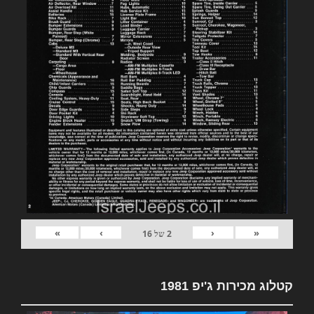
»
›
‹
«
2
של
16
קטלוג מכירות ג'יפ 1981