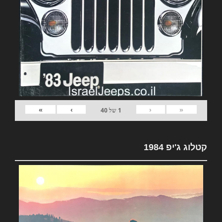
»
›
‹
«
1
של
40
קטלוג ג'יפ 1984