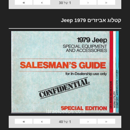
»
›
‹
«
1
של
30
קטלוג אביזרים 1979 Jeep
»
›
‹
«
1
של
40