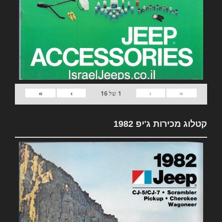
»
›
‹
«
1
של
16
קטלוג מכירות ג'יפ 1982