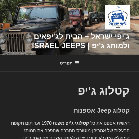
דילוג
לתוכן
ג'יפי ישראל – הבית לג'יפאים
ולמותג ג'יפ | ISRAEL JEEPS
תפריט
קטלוג ג'יפ
קטלוג Jeep אספנות
ראשית אספנו את כל
קטלוגי ג'יפ
משנת 1970 ועד תום תקופת
הבעלות של אמריקן-מוטורס החברה שהפכה את המותג
המופלא הזה לאייקוני וייצרה לאורך השנים את דגמי ג'יפי