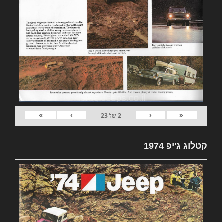
»
›
‹
«
2
של
23
קטלוג ג'יפ 1974