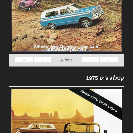
»
›
‹
«
1
של
26
קטלוג ג'יפ 1975