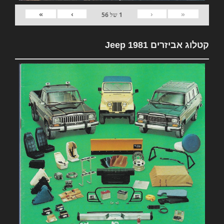
»
›
‹
«
1
של
56
קטלוג אביזרים 1981 Jeep