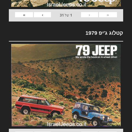
»
›
‹
«
1
של
31
קטלוג ג'יפ 1979