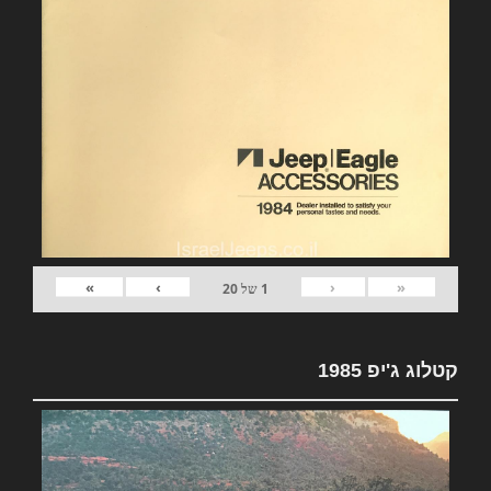
»
›
‹
«
1
של
20
קטלוג ג'יפ 1985