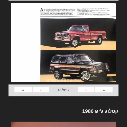
»
›
‹
«
2
של
16
קטלוג ג'יפ 1986