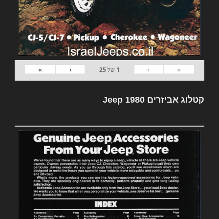
»
›
‹
«
1
של
25
קטלוג אביזרים Jeep 1980