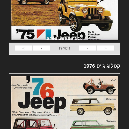
»
›
‹
«
1
של
19
קטלוג ג'יפ 1976