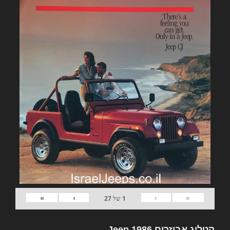
»
›
‹
«
1
של
27
קטלוג אביזרים Jeep 1986