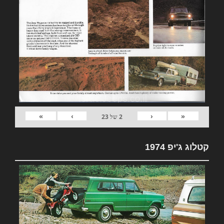
»
›
‹
«
2
של
23
קטלוג ג'יפ 1974