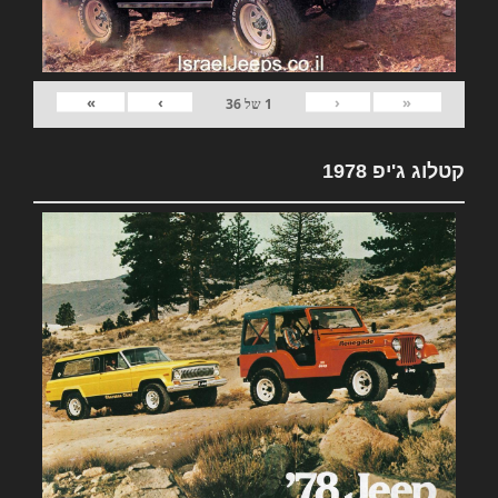
»
›
‹
«
1
של
36
קטלוג ג'יפ 1978