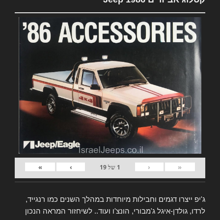
»
›
‹
«
1
של
19
ג'יפ ייצרו דגמים וחבילות מיוחדות במהלך השנים כמו רנגייד,
לרדו, גולדן-איגל ג'מבורי, הונצ'ו ועוד.. לשיחזור המראה הנכון