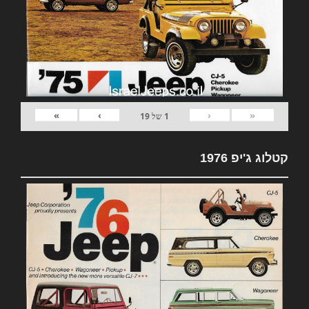
»
›
‹
«
1
של
19
קטלוג ג'יפ 1976