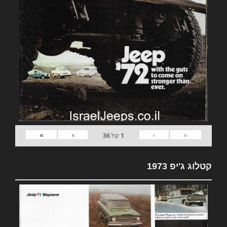
»
›
‹
«
1
של
36
קטלוג ג'יפ 1973