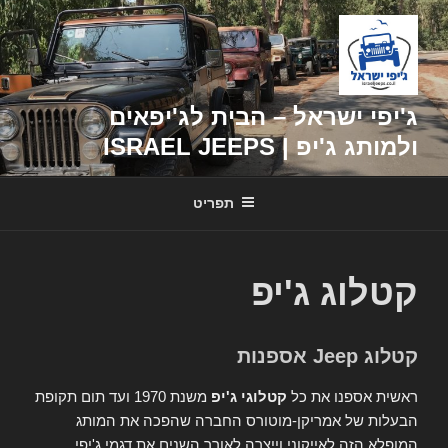
דילוג
לתוכן
ג'יפי ישראל – הבית לג'יפאים
ולמותג ג'יפ | ISRAEL JEEPS
תפריט
קטלוג ג'יפ
קטלוג Jeep אספנות
ראשית אספנו את כל
קטלוגי ג'יפ
משנת 1970 ועד תום תקופת
הבעלות של אמריקן-מוטורס החברה שהפכה את המותג
המופלא הזה לאייקוני וייצרה לאורך השנים את דגמי ג'יפי