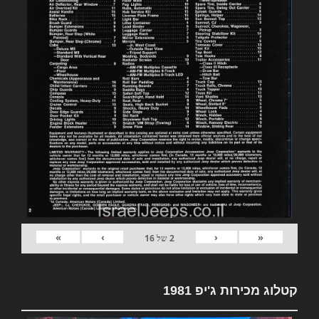
»
›
‹
«
2
של
16
קטלוג מכירות ג'יפ 1981