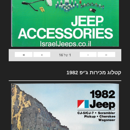
»
›
‹
«
1
של
16
קטלוג מכירות ג'יפ 1982