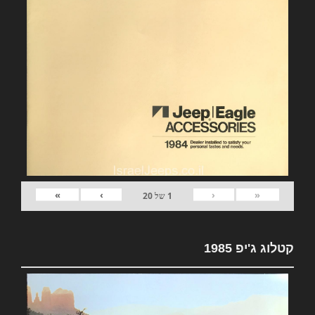
»
›
‹
«
1
של
20
קטלוג ג'יפ 1985