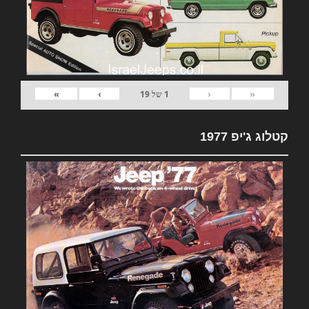
»
›
‹
«
1
של
19
קטלוג ג'יפ 1977