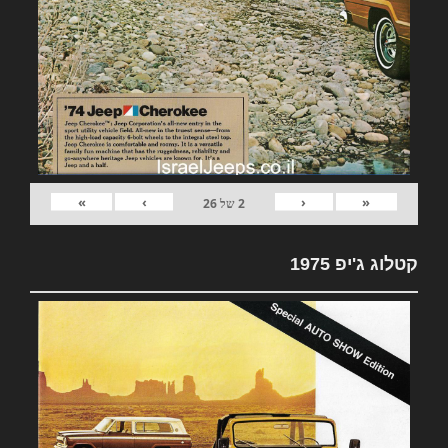
»
›
‹
«
2
של
26
קטלוג ג'יפ 1975