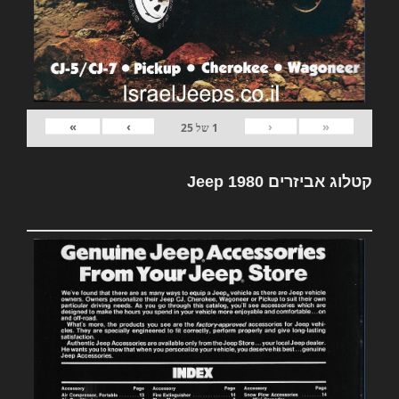
»
›
‹
«
1
של
25
קטלוג אביזרים Jeep 1980