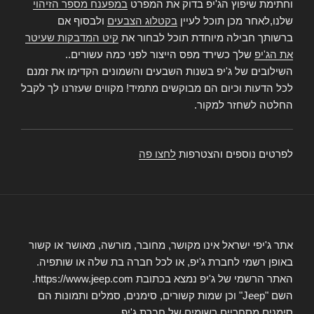
וחתימת שיפוץ הג'יפ בדוק את המפרט
במפענח מספר הזיהוי
שלנו,לאחר מכן תוכל לעיין
בקטלוג הצבעים
ולבסוף אם
ברשותך חבילה מיוחדת תוכל לבחור את
קיט המדבקות שעיטר
את הג'יפ
שלך כשירד מפס הייצור לפני כמה עשורים..
השילובים של ג'יפ בשנות השבעים והשמונים הקדימו את זמנם
לכל הדעות וכיום הם מבוקשים מתמיד! מקווים שעזרנו לך לקבל
החלטה לשחזר למקור.
לפרטים נוספים והצטרפות
לחצו פה
אתר ג'יפי ישראל אינו מקושר, מחובר, מורשה, מאושר או קשור
באופן רשמי לחברת ג'יפ, או לכל חברה בת שלה או שותפיה.
האתר הרשמי של ג'יפ נמצא בכתובת https://www.jeep.com.
השם "Jeep" וכן שמות קשורים, סימנים, סמלים ותמונות הם
סימנים מסחריים רשומים של חברת ג'יפ.