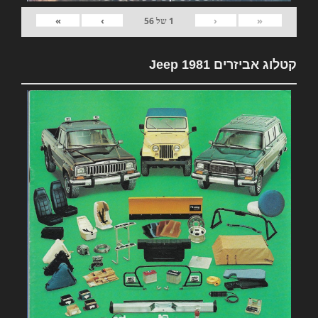
»
›
‹
«
1
של
56
קטלוג אביזרים 1981 Jeep