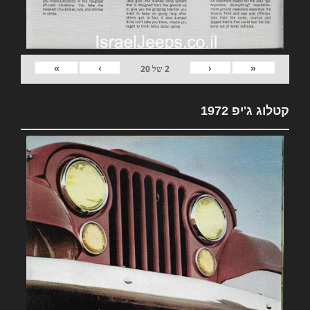
»
›
‹
«
2
של
20
קטלוג ג'יפ 1972