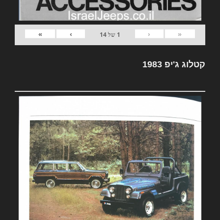
»
›
‹
«
1
של
14
קטלוג ג'יפ 1983