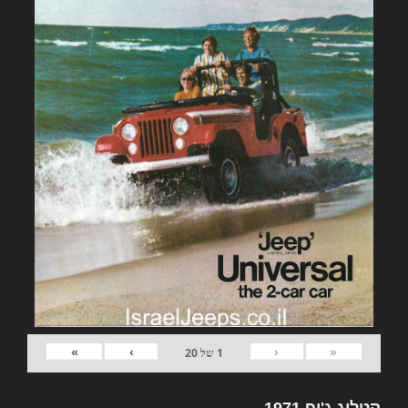
»
›
‹
«
1
של
20