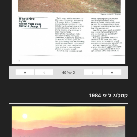
»
›
‹
«
2
של
40
קטלוג ג'יפ 1984