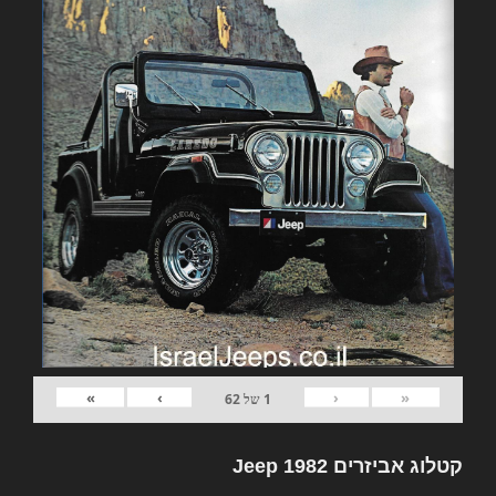
»
›
‹
«
1
של
62
קטלוג אביזרים 1982 Jeep