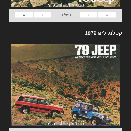
»
›
‹
«
1
של
31
קטלוג ג'יפ 1979