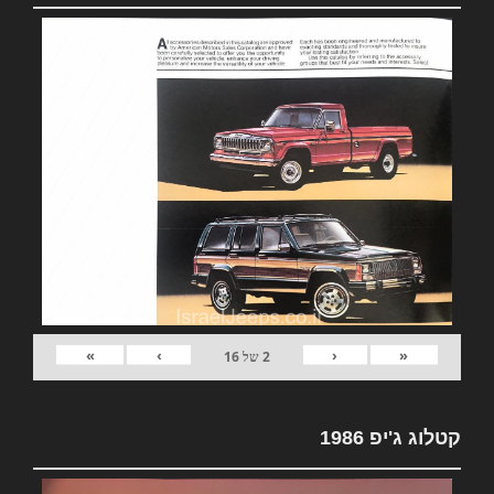
»
›
‹
«
2
של
16
קטלוג ג'יפ 1986