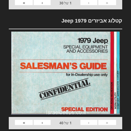
»
›
‹
«
1
של
30
קטלוג אביזרים 1979 Jeep
»
›
‹
«
1
של
40