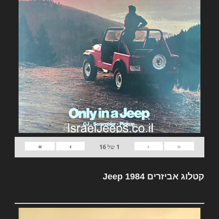
»
›
‹
«
1
של
16
קטלוג אביזרים Jeep 1984