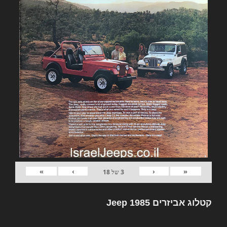
»
›
‹
«
3
של
18
קטלוג אביזרים Jeep 1985