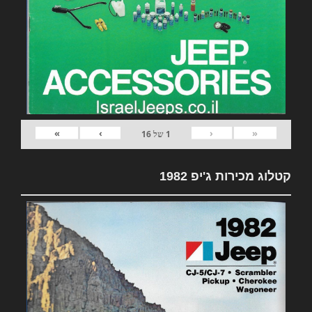
»
›
‹
«
1
של
16
קטלוג מכירות ג'יפ 1982