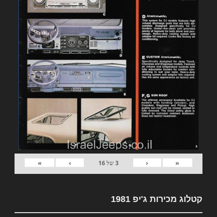
»
›
‹
«
3
של
16
קטלוג מכירות ג'יפ 1981