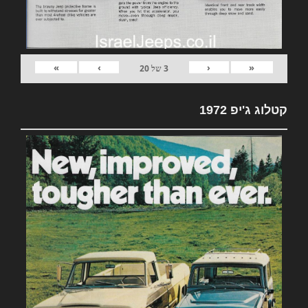
»
›
‹
«
3
של
20
קטלוג ג'יפ 1972