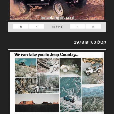
»
›
‹
«
1
של
36
קטלוג ג'יפ 1978