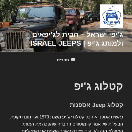
דילוג
לתוכן
ג'יפי ישראל – הבית לג'יפאים
ולמותג ג'יפ | ISRAEL JEEPS
תפריט
קטלוג ג'יפ
קטלוג Jeep אספנות
ראשית אספנו את כל
קטלוגי ג'יפ
משנת 1970 ועד תום תקופת
הבעלות של אמריקן-מוטורס החברה שהפכה את המותג
המופלא הזה לאייקוני וייצרה לאורך השנים את דגמי ג'יפי