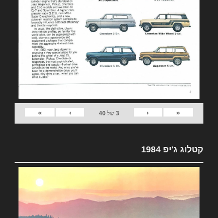
»
›
‹
«
3
של
40
קטלוג ג'יפ 1984