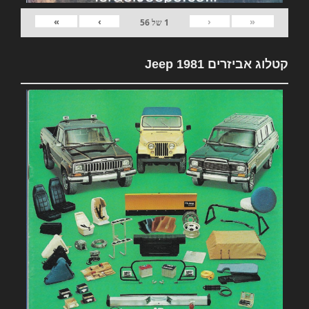
»
›
‹
«
1
של
56
קטלוג אביזרים 1981 Jeep