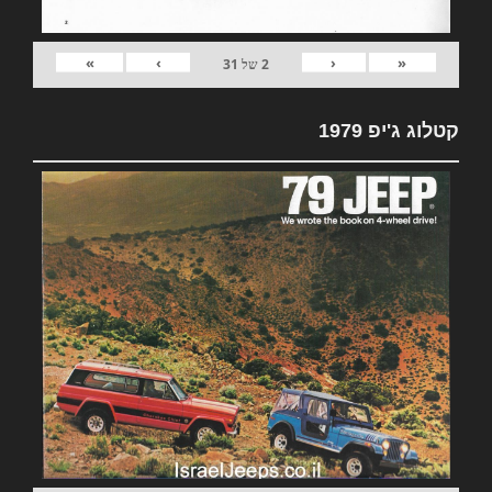
»
›
‹
«
2
של
31
קטלוג ג'יפ 1979