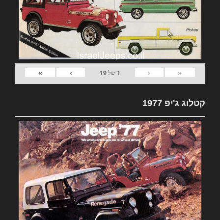
»
›
‹
«
1
של
19
קטלוג ג'יפ 1977