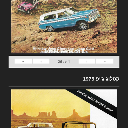
»
›
‹
«
1
של
26
קטלוג ג'יפ 1975