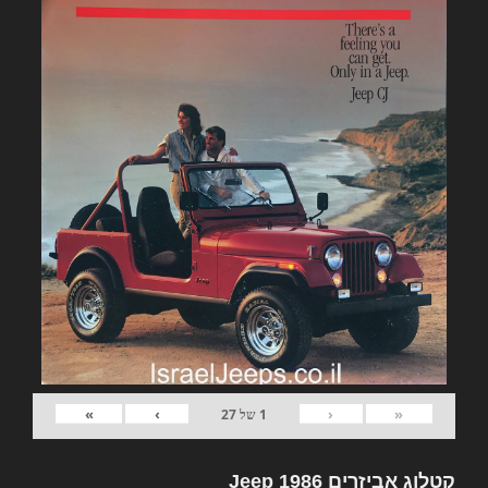
»
›
‹
«
1
של
27
קטלוג אביזרים Jeep 1986