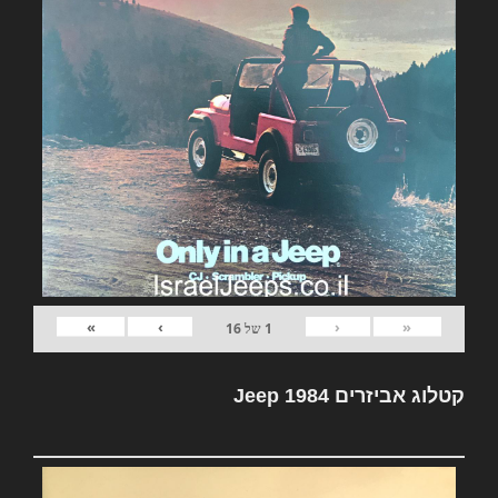
»
›
‹
«
1
של
16
קטלוג אביזרים Jeep 1984