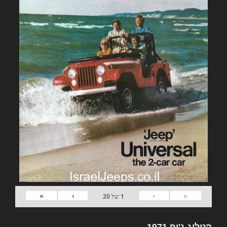
»
›
‹
«
1
של
20