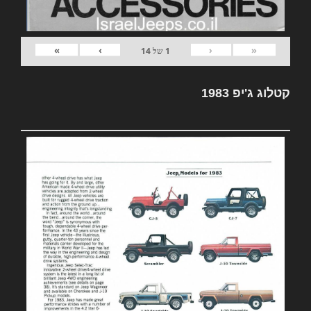
»
›
‹
«
1
של
14
קטלוג ג'יפ 1983