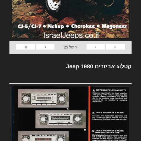
»
›
‹
«
1
של
25
קטלוג אביזרים Jeep 1980