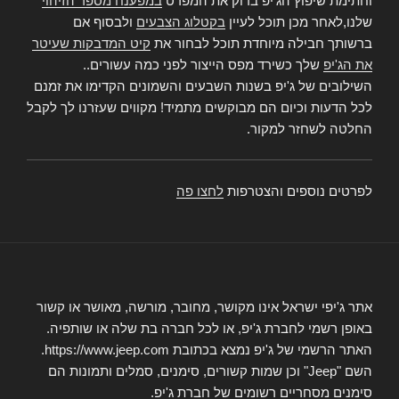
וחתימת שיפוץ הג'יפ בדוק את המפרט
במפענח מספר הזיהוי
שלנו,לאחר מכן תוכל לעיין
בקטלוג הצבעים
ולבסוף אם
ברשותך חבילה מיוחדת תוכל לבחור את
קיט המדבקות שעיטר
את הג'יפ
שלך כשירד מפס הייצור לפני כמה עשורים..
השילובים של ג'יפ בשנות השבעים והשמונים הקדימו את זמנם
לכל הדעות וכיום הם מבוקשים מתמיד! מקווים שעזרנו לך לקבל
החלטה לשחזר למקור.
לפרטים נוספים והצטרפות
לחצו פה
אתר ג'יפי ישראל אינו מקושר, מחובר, מורשה, מאושר או קשור
באופן רשמי לחברת ג'יפ, או לכל חברה בת שלה או שותפיה.
האתר הרשמי של ג'יפ נמצא בכתובת https://www.jeep.com.
השם "Jeep" וכן שמות קשורים, סימנים, סמלים ותמונות הם
סימנים מסחריים רשומים של חברת ג'יפ.