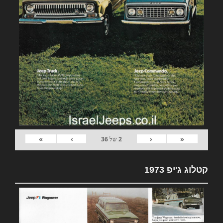
»
›
‹
«
2
של
36
קטלוג ג'יפ 1973