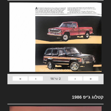
»
›
‹
«
2
של
16
קטלוג ג'יפ 1986