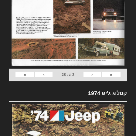
»
›
‹
«
2
של
23
קטלוג ג'יפ 1974