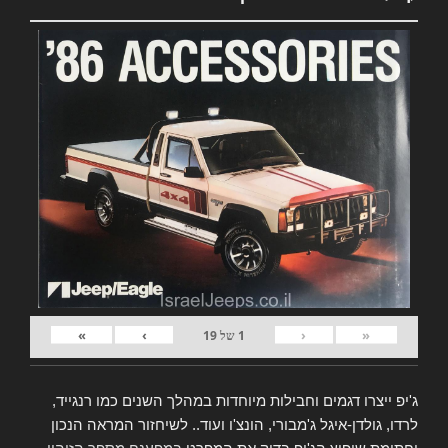
»
›
‹
«
1
של
19
ג'יפ ייצרו דגמים וחבילות מיוחדות במהלך השנים כמו רנגייד,
לרדו, גולדן-איגל ג'מבורי, הונצ'ו ועוד.. לשיחזור המראה הנכון