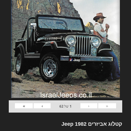
»
›
‹
«
1
של
62
קטלוג אביזרים 1982 Jeep