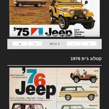
»
›
‹
«
1
של
19
קטלוג ג'יפ 1976