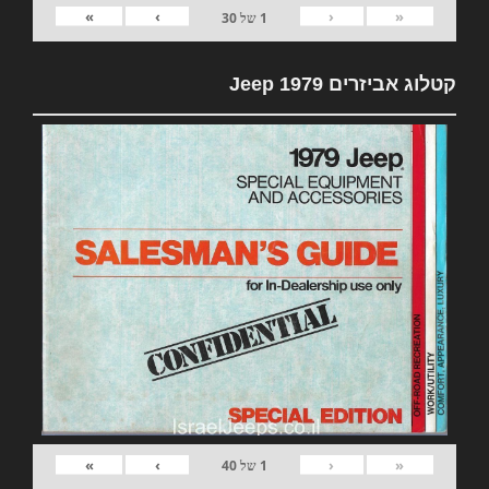
»
›
‹
«
1
של
30
קטלוג אביזרים 1979 Jeep
»
›
‹
«
1
של
40