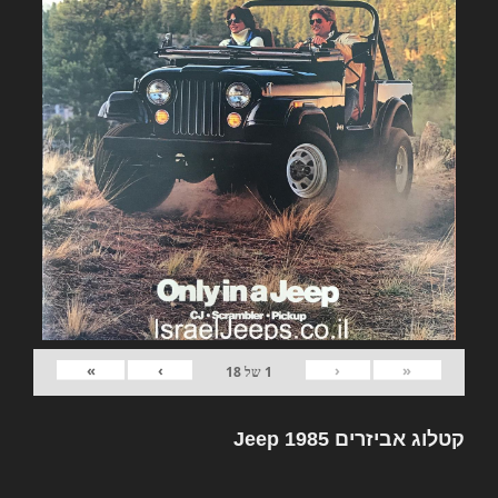
»
›
‹
«
1
של
18
קטלוג אביזרים Jeep 1985