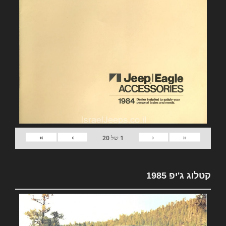
»
›
‹
«
1
של
20
קטלוג ג'יפ 1985