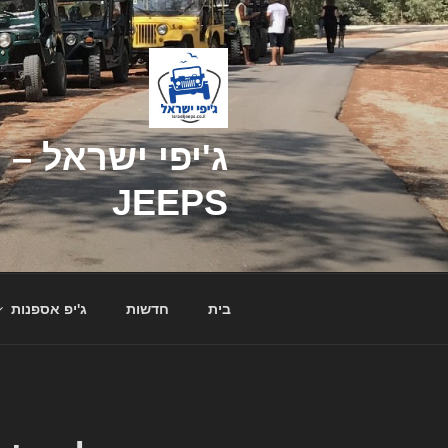
דילוג
לתוכן
JEEPS
בית
חדשות
ג'יפ אספנות