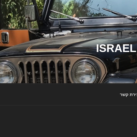
ג'יפי ישראל – הבית לג'יפאים ולמותג ג'יפ | ISRAEL
ירת קשר