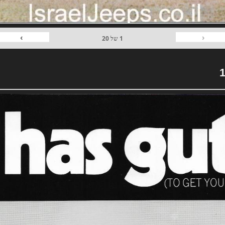
›
‹
1
של
20