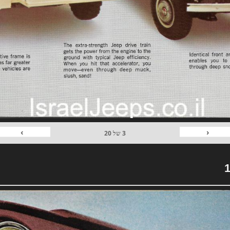
›
‹
3
של
20