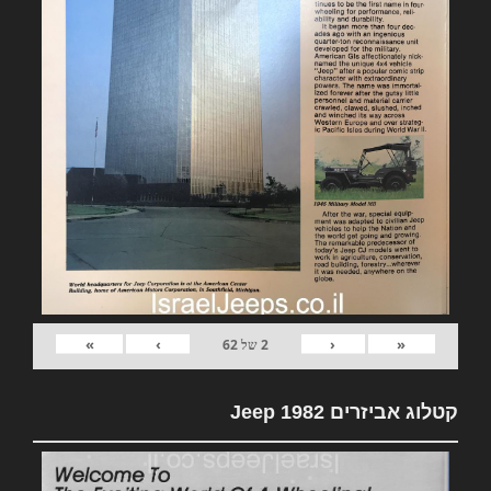
»
›
‹
«
2
של
62
קטלוג אביזרים 1982 Jeep