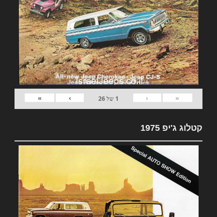
»
›
‹
«
1
של
26
קטלוג ג'יפ 1975