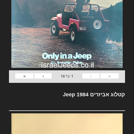
»
›
‹
«
1
של
16
קטלוג אביזרים Jeep 1984