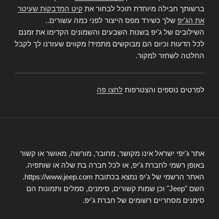
ברשותך חבילה מיוחדת תוכל לבחור את
קיט המדבקות שעיטר
את הג'יפ
שלך כשירד מפס הייצור לפני כמה עשורים..
השילובים של ג'יפ בשנות השבעים והשמונים הקדימו את זמנם
לכל הדעות וכיום הם מבוקשים מתמיד! מקווים שעזרנו לך לקבל
החלטה לשחזר למקור.
לפרטים נוספים והצטרפות
לחצו פה
אתר ג'יפי ישראל אינו מקושר, מחובר, מורשה, מאושר או קשור
באופן רשמי לחברת ג'יפ, או לכל חברה בת שלה או שותפיה.
האתר הרשמי של ג'יפ נמצא בכתובת https://www.jeep.com.
השם "Jeep" וכן שמות קשורים, סימנים, סמלים ותמונות הם
סימנים מסחריים רשומים של חברת ג'יפ.