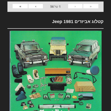
»
›
‹
«
1
של
56
קטלוג אביזרים 1981 Jeep