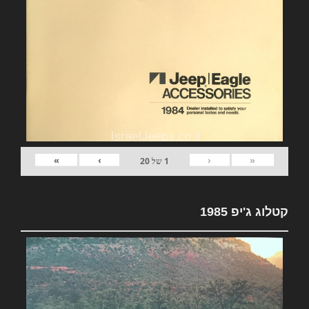
»
›
‹
«
1
של
20
קטלוג ג'יפ 1985