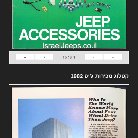
»
›
‹
«
1
של
16
קטלוג מכירות ג'יפ 1982