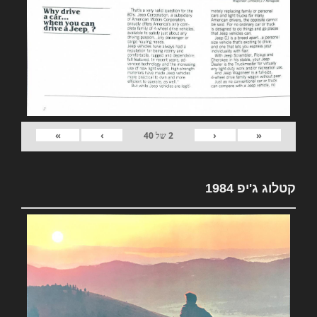
»
›
‹
«
2
של
40
קטלוג ג'יפ 1984