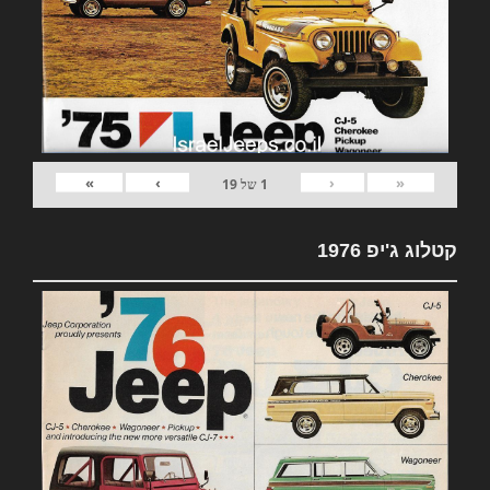
»
›
‹
«
1
של
19
קטלוג ג'יפ 1976