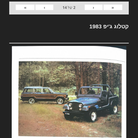
»
›
‹
«
2
של
14
קטלוג ג'יפ 1983