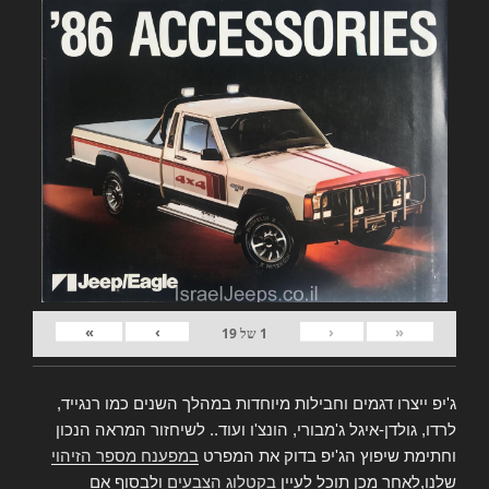
»
›
‹
«
1
של
19
ג'יפ ייצרו דגמים וחבילות מיוחדות במהלך השנים כמו רנגייד,
לרדו, גולדן-איגל ג'מבורי, הונצ'ו ועוד.. לשיחזור המראה הנכון
וחתימת שיפוץ הג'יפ בדוק את המפרט
במפענח מספר הזיהוי
שלנו,לאחר מכן תוכל לעיין
בקטלוג הצבעים
ולבסוף אם