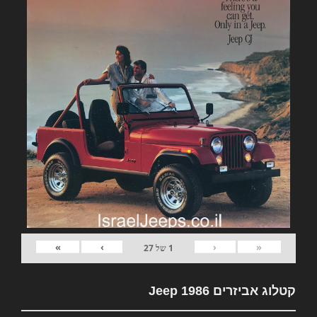
»
›
‹
«
1
של
27
קטלוג אביזרים Jeep 1986