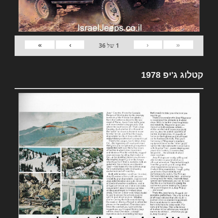
»
›
‹
«
1
של
36
קטלוג ג'יפ 1978