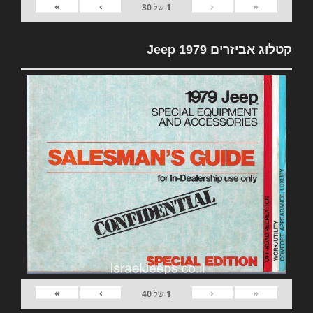
»
›
‹
«
1
של
30
קטלוג אביזרים 1979 Jeep
»
›
‹
«
1
של
40