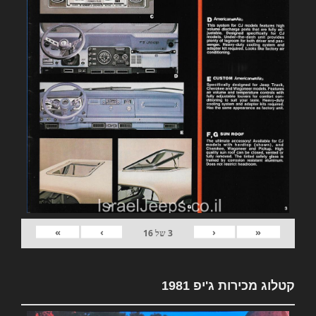
»
›
‹
«
3
של
16
קטלוג מכירות ג'יפ 1981