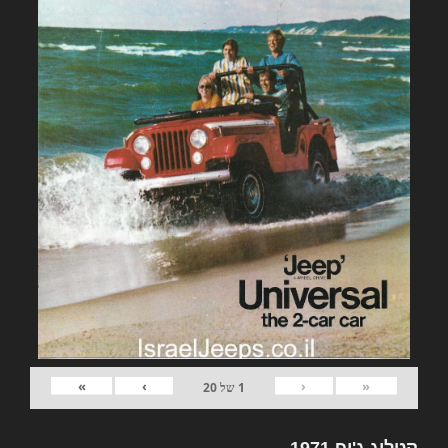
»
›
‹
«
1
של
20