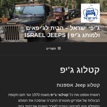
דילוג
לתוכן
ג'יפי ישראל – הבית לג'יפאים
ולמותג ג'יפ | ISRAEL JEEPS
תפריט
קטלוג ג'יפ
קטלוג Jeep אספנות
ראשית אספנו את כל
קטלוגי ג'יפ
משנת 1970 ועד תום תקופת
הבעלות של אמריקן-מוטורס החברה שהפכה את המותג
המופלא הזה לאייקוני וייצרה לאורך השנים את דגמי ג'יפי