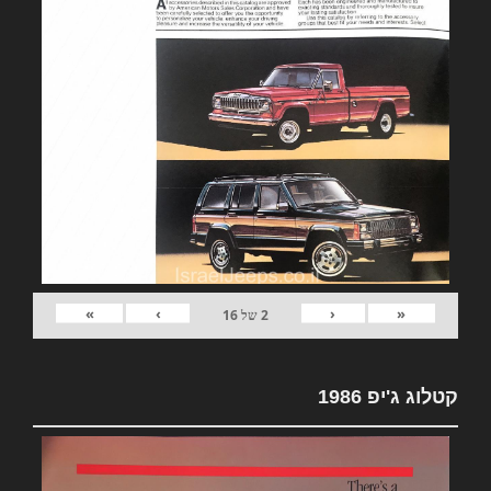
»
›
‹
«
2
של
16
קטלוג ג'יפ 1986