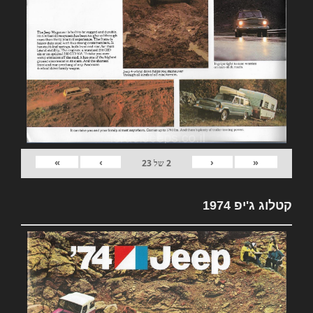
»
›
‹
«
2
של
23
קטלוג ג'יפ 1974