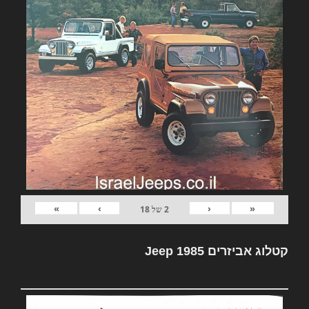
»
›
‹
«
2
של
18
קטלוג אביזרים Jeep 1985