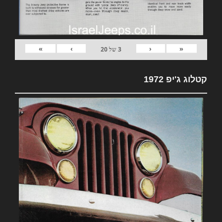
»
›
‹
«
3
של
20
קטלוג ג'יפ 1972