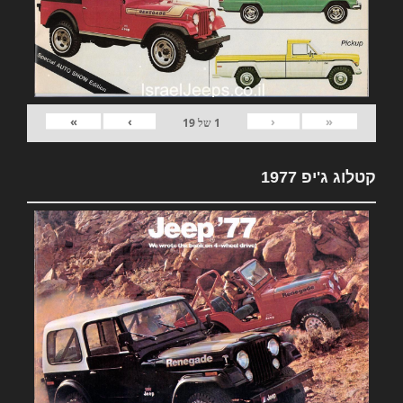
»
›
‹
«
1
של
19
קטלוג ג'יפ 1977