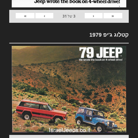
»
›
‹
«
3
של
31
קטלוג ג'יפ 1979