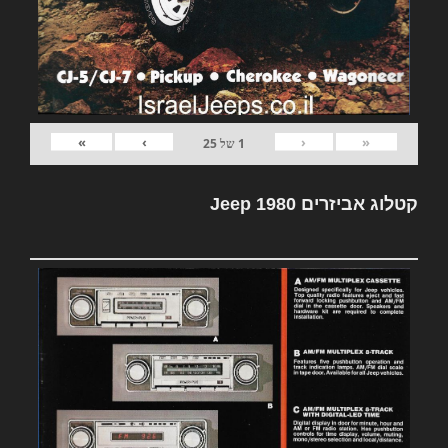
»
›
‹
«
1
של
25
קטלוג אביזרים Jeep 1980