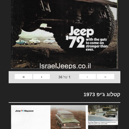
»
›
‹
«
1
של
36
קטלוג ג'יפ 1973