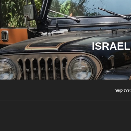
ג'יפי ישראל – הבית לג'יפאים ולמותג ג'יפ | ISRAEL
ירת קשר