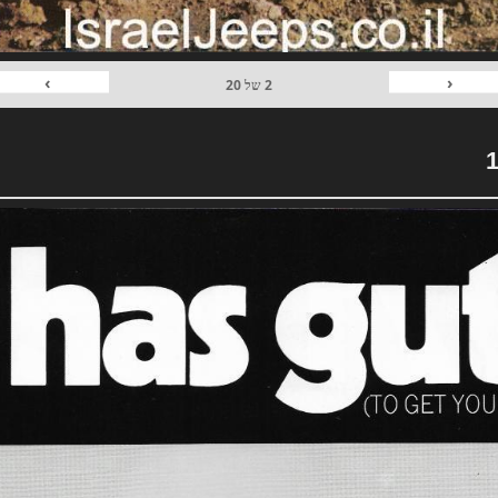
›
‹
2
של
20