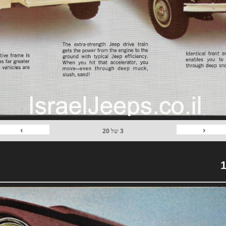
›
‹
3
של
20