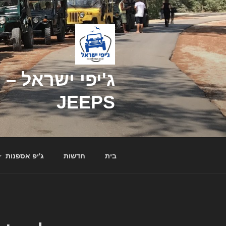
דילוג
לתוכן
JEEPS
בית
חדשות
ג'יפ אספנות