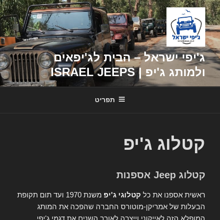
דילוג
לתוכן
ג'יפי ישראל – הבית לג'יפאים
ולמותג ג'יפ | ISRAEL JEEPS
תפריט
קטלוג ג'יפ
קטלוג Jeep אספנות
ראשית אספנו את כל
קטלוגי ג'יפ
משנת 1970 ועד תום תקופת
הבעלות של אמריקן-מוטורס החברה שהפכה את המותג
המופלא הזה לאייקוני וייצרה לאורך השנים את דגמי ג'יפי