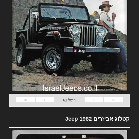
»
›
‹
«
1
של
62
קטלוג אביזרים 1982 Jeep