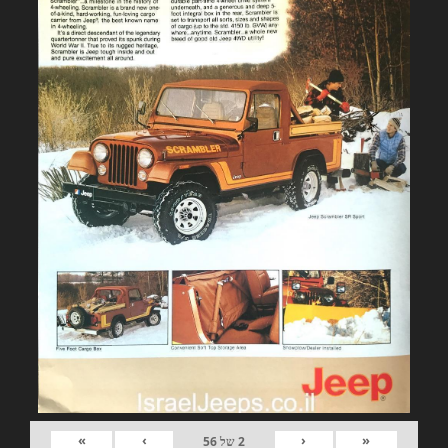
»
›
‹
«
2
של
56