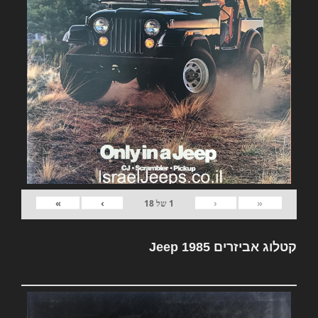
»
›
‹
«
1
של
18
קטלוג אביזרים Jeep 1985