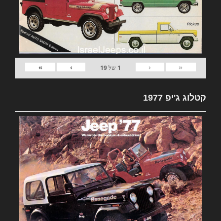
»
›
‹
«
1
של
19
קטלוג ג'יפ 1977