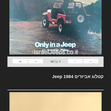
»
›
‹
«
1
של
16
קטלוג אביזרים Jeep 1984