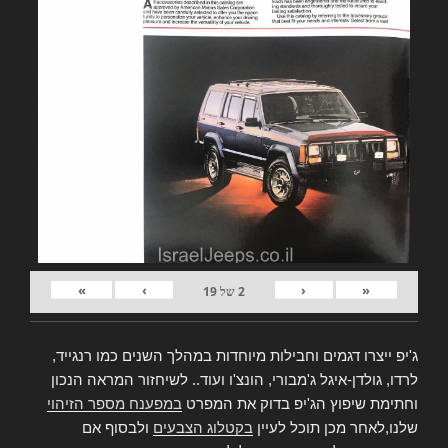
»
›
‹
«
2
של
19
ג'יפ ייצרו דגמים וחבילות מיוחדות במהלך השנים כמו רנגייד,
לרדו, גולדן-איגל ג'מבורי, הונצ'ו ועוד.. לשיחזור המראה הנכון
וחתימת שיפוץ הג'יפ בדוק את המפרט
במפענח מספר הזיהוי
שלנו,לאחר מכן תוכל לעיין
בקטלוג הצבעים
ולבסוף אם