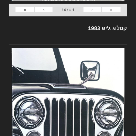
»
›
‹
«
1
של
14
קטלוג ג'יפ 1983