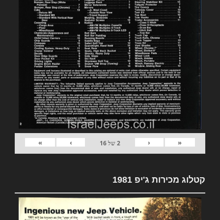
»
›
‹
«
2
של
16
קטלוג מכירות ג'יפ 1981