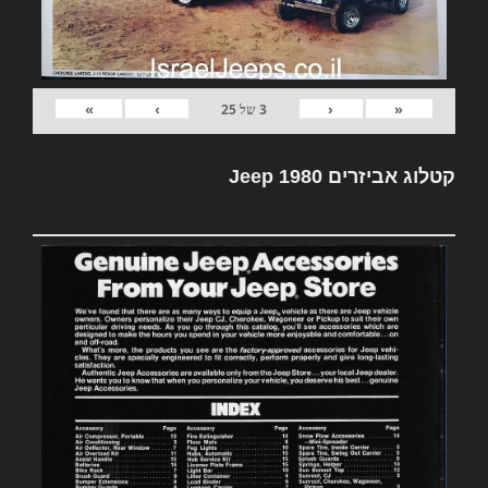
»
›
‹
«
3
של
25
קטלוג אביזרים Jeep 1980