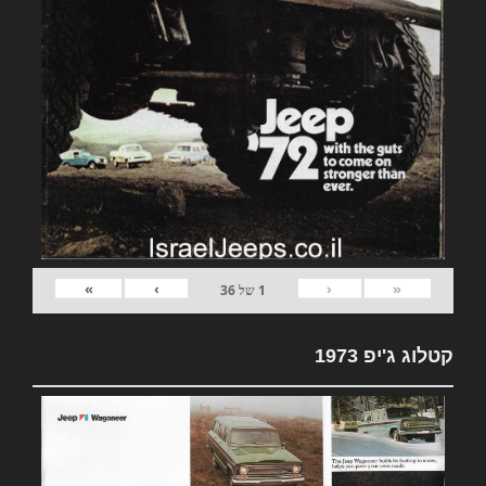
»
›
‹
«
1
של
36
קטלוג ג'יפ 1973