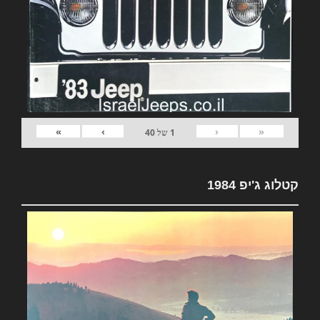
»
›
‹
«
1
של
40
קטלוג ג'יפ 1984