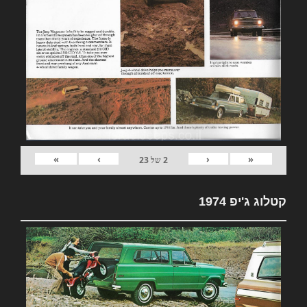
»
›
‹
«
2
של
23
קטלוג ג'יפ 1974