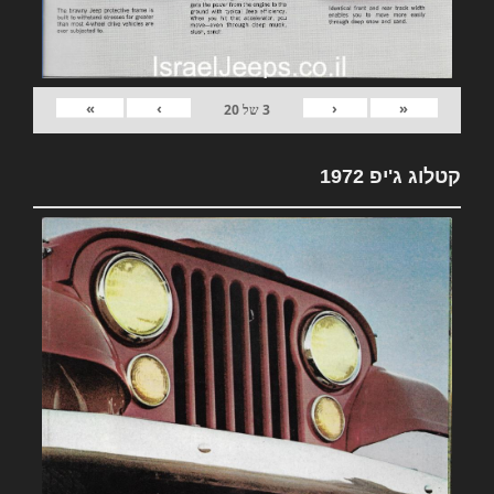
»
›
‹
«
3
של
20
קטלוג ג'יפ 1972