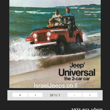
»
›
‹
«
1
של
20