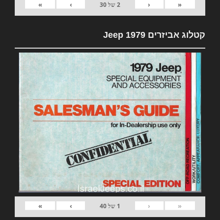
»
›
‹
«
2
של
30
קטלוג אביזרים 1979 Jeep
»
›
‹
«
1
של
40