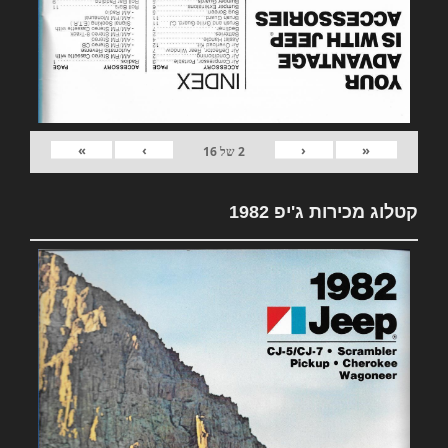
»
›
‹
«
2
של
16
קטלוג מכירות ג'יפ 1982