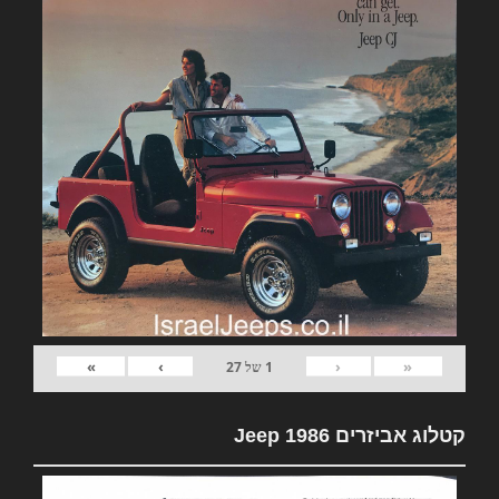
»
›
‹
«
1
של
27
קטלוג אביזרים Jeep 1986