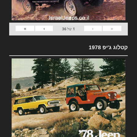
»
›
‹
«
1
של
36
קטלוג ג'יפ 1978