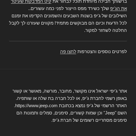
ברשותך חבילה מיוחדת תוכל לבחור את
קיט המדבקות שעיטר
את הג'יפ
שלך כשירד מפס הייצור לפני כמה עשורים..
השילובים של ג'יפ בשנות השבעים והשמונים הקדימו את זמנם
לכל הדעות וכיום הם מבוקשים מתמיד! מקווים שעזרנו לך לקבל
החלטה לשחזר למקור.
לפרטים נוספים והצטרפות
לחצו פה
אתר ג'יפי ישראל אינו מקושר, מחובר, מורשה, מאושר או קשור
באופן רשמי לחברת ג'יפ, או לכל חברה בת שלה או שותפיה.
האתר הרשמי של ג'יפ נמצא בכתובת https://www.jeep.com.
השם "Jeep" וכן שמות קשורים, סימנים, סמלים ותמונות הם
סימנים מסחריים רשומים של חברת ג'יפ.