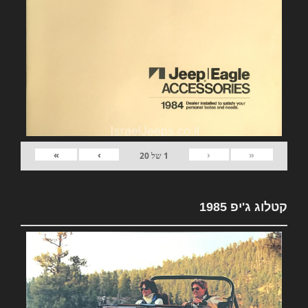
»
›
‹
«
1
של
20
קטלוג ג'יפ 1985