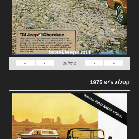
»
›
‹
«
2
של
26
קטלוג ג'יפ 1975