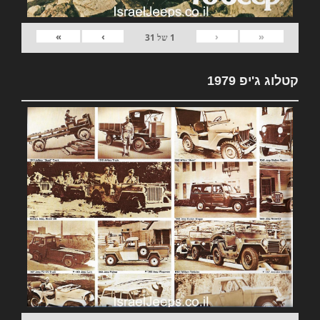
»
›
‹
«
1
של
31
קטלוג ג'יפ 1979