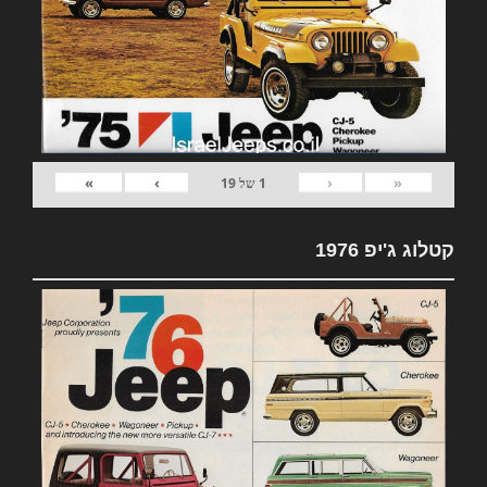
»
›
‹
«
1
של
19
קטלוג ג'יפ 1976