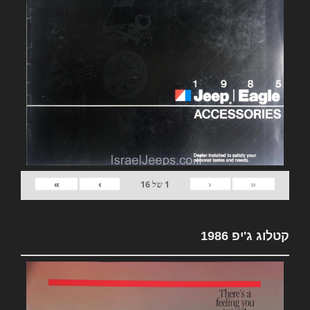
»
›
‹
«
1
של
16
קטלוג ג'יפ 1986