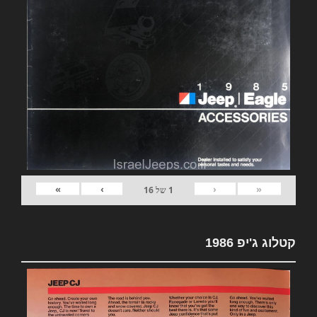
»
›
‹
«
1
של
16
קטלוג ג'יפ 1986