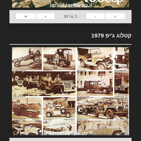
»
›
‹
«
1
של
31
קטלוג ג'יפ 1979