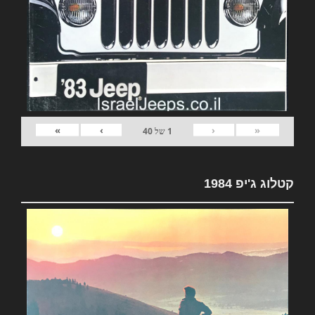
»
›
‹
«
1
של
40
קטלוג ג'יפ 1984