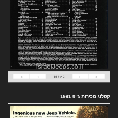
»
›
‹
«
2
של
16
קטלוג מכירות ג'יפ 1981