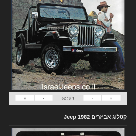
»
›
‹
«
1
של
62
קטלוג אביזרים 1982 Jeep