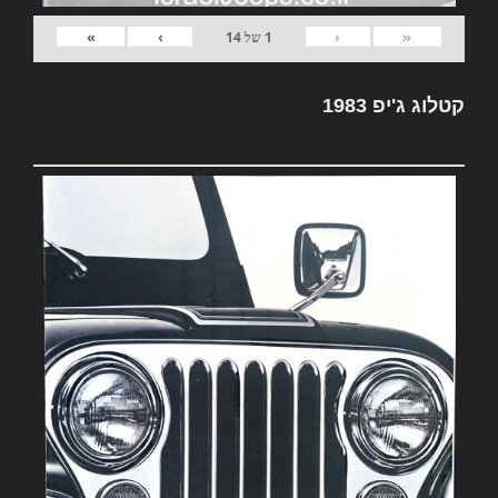
»
›
‹
«
1
של
14
קטלוג ג'יפ 1983