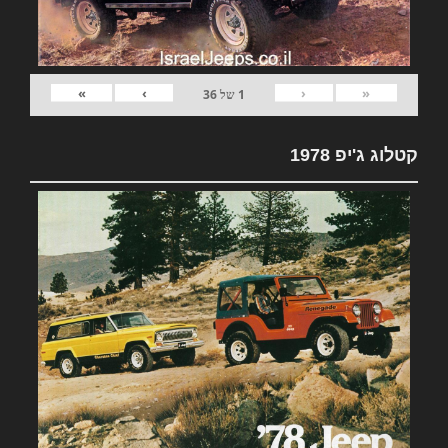
»
›
‹
«
1
של
36
קטלוג ג'יפ 1978