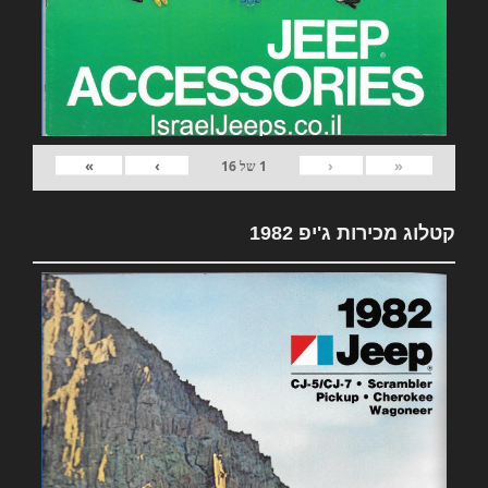
»
›
‹
«
1
של
16
קטלוג מכירות ג'יפ 1982