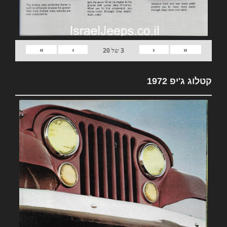
»
›
‹
«
3
של
20
קטלוג ג'יפ 1972