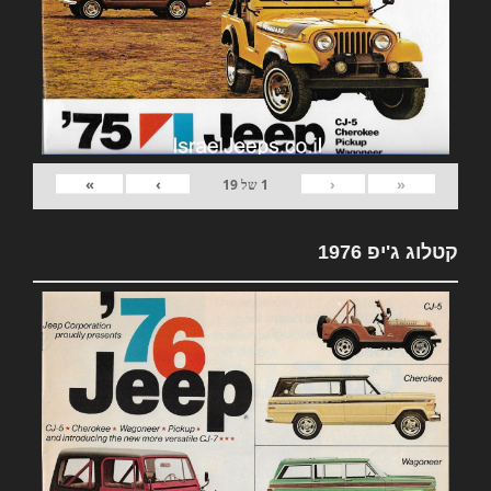
»
›
‹
«
1
של
19
קטלוג ג'יפ 1976