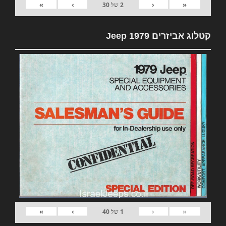
»
›
‹
«
2
של
30
קטלוג אביזרים 1979 Jeep
»
›
‹
«
1
של
40