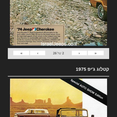
»
›
‹
«
2
של
26
קטלוג ג'יפ 1975