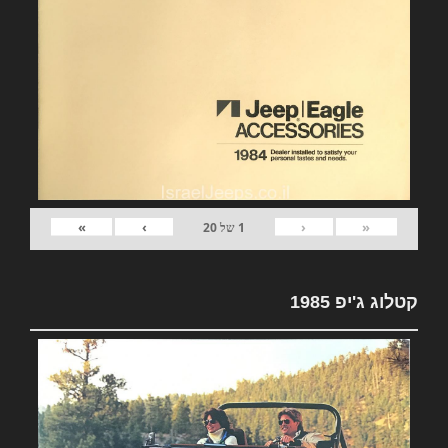
»
›
‹
«
1
של
20
קטלוג ג'יפ 1985