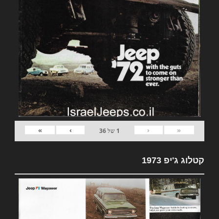
»
›
‹
«
1
של
36
קטלוג ג'יפ 1973