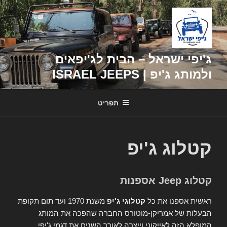
דילוג
לתוכן
ג'יפי ישראל – הבית לג'יפאים
ולמותג ג'יפ | ISRAEL JEEPS
תפריט
קטלוג ג'יפ
קטלוג Jeep אספנות
ראשית אספנו את כל
קטלוגי ג'יפ
משנת 1970 ועד תום תקופת
הבעלות של אמריקן-מוטורס החברה שהפכה את המותג
המופלא הזה לאייקוני וייצרה לאורך השנים את דגמי ג'יפי