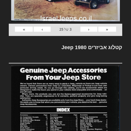
»
›
‹
«
3
של
25
קטלוג אביזרים Jeep 1980