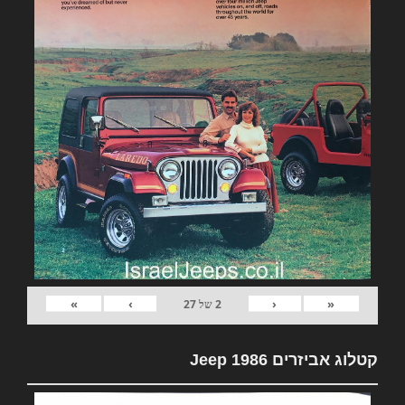
»
›
‹
«
2
של
27
קטלוג אביזרים Jeep 1986