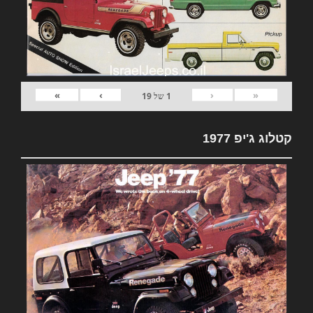
»
›
‹
«
1
של
19
קטלוג ג'יפ 1977