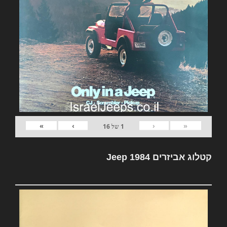
»
›
‹
«
1
של
16
קטלוג אביזרים Jeep 1984