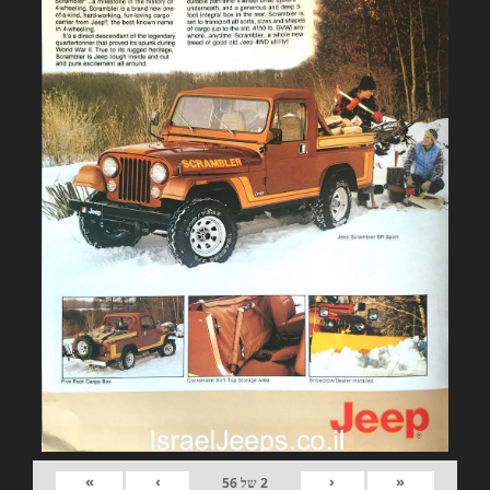
»
›
‹
«
2
של
56