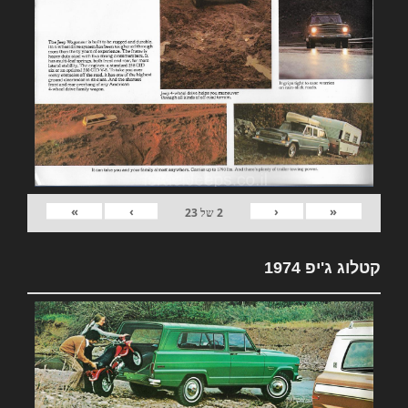
»
›
‹
«
2
של
23
קטלוג ג'יפ 1974