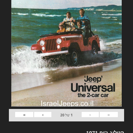
»
›
‹
«
1
של
20