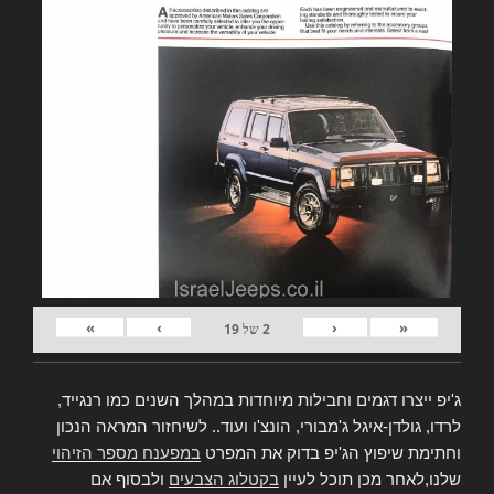
»
›
‹
«
2
של
19
ג'יפ ייצרו דגמים וחבילות מיוחדות במהלך השנים כמו רנגייד,
לרדו, גולדן-איגל ג'מבורי, הונצ'ו ועוד.. לשיחזור המראה הנכון
וחתימת שיפוץ הג'יפ בדוק את המפרט
במפענח מספר הזיהוי
שלנו,לאחר מכן תוכל לעיין
בקטלוג הצבעים
ולבסוף אם