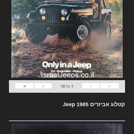
»
›
‹
«
1
של
18
קטלוג אביזרים Jeep 1985