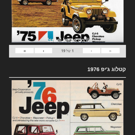
»
›
‹
«
1
של
19
קטלוג ג'יפ 1976