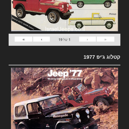
»
›
‹
«
1
של
19
קטלוג ג'יפ 1977