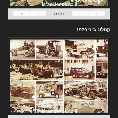
»
›
‹
«
1
של
31
קטלוג ג'יפ 1979