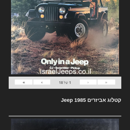
»
›
‹
«
1
של
18
קטלוג אביזרים Jeep 1985