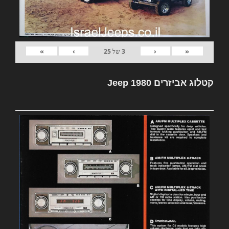
»
›
‹
«
3
של
25
קטלוג אביזרים Jeep 1980