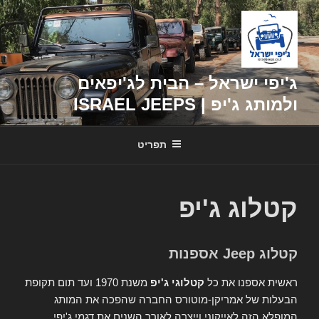
דילוג
לתוכן
ג'יפי ישראל – הבית לג'יפאים
ולמותג ג'יפ | ISRAEL JEEPS
תפריט
קטלוג ג'יפ
קטלוג Jeep אספנות
ראשית אספנו את כל
קטלוגי ג'יפ
משנת 1970 ועד תום תקופת
הבעלות של אמריקן-מוטורס החברה שהפכה את המותג
המופלא הזה לאייקוני וייצרה לאורך השנים את דגמי ג'יפי