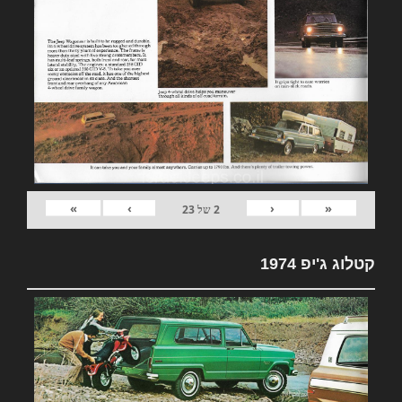
»
›
‹
«
2
של
23
קטלוג ג'יפ 1974