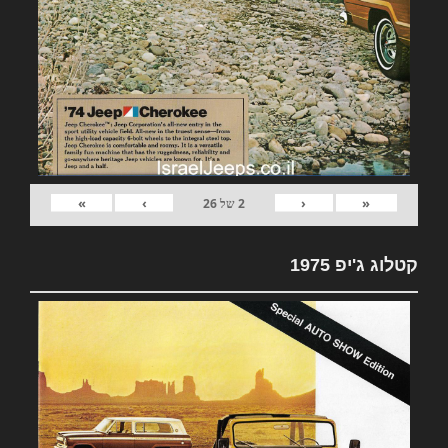
»
›
‹
«
2
של
26
קטלוג ג'יפ 1975