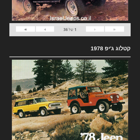
»
›
‹
«
1
של
36
קטלוג ג'יפ 1978