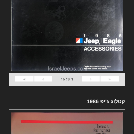
»
›
‹
«
1
של
16
קטלוג ג'יפ 1986