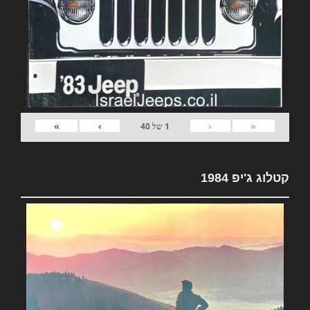
»
›
‹
«
1
של
40
קטלוג ג'יפ 1984