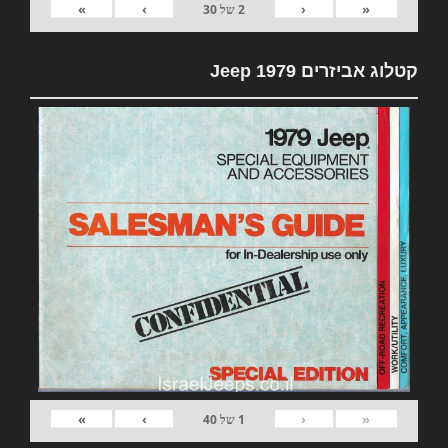
»
›
‹
«
2
של
30
קטלוג אביזרים 1979 Jeep
»
›
‹
«
1
של
40