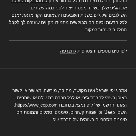
ברשותך חבילה מיוחדת תוכל לבחור את
קיט המדבקות שעיטר
את הג'יפ
שלך כשירד מפס הייצור לפני כמה עשורים..
השילובים של ג'יפ בשנות השבעים והשמונים הקדימו את זמנם
לכל הדעות וכיום הם מבוקשים מתמיד! מקווים שעזרנו לך לקבל
החלטה לשחזר למקור.
לפרטים נוספים והצטרפות
לחצו פה
אתר ג'יפי ישראל אינו מקושר, מחובר, מורשה, מאושר או קשור
באופן רשמי לחברת ג'יפ, או לכל חברה בת שלה או שותפיה.
האתר הרשמי של ג'יפ נמצא בכתובת https://www.jeep.com.
השם "Jeep" וכן שמות קשורים, סימנים, סמלים ותמונות הם
סימנים מסחריים רשומים של חברת ג'יפ.