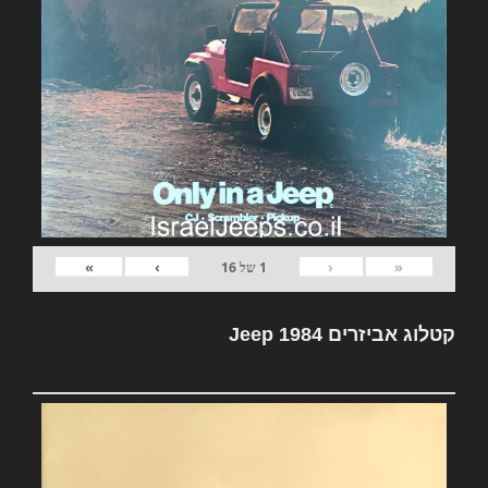
»
›
‹
«
1
של
16
קטלוג אביזרים Jeep 1984