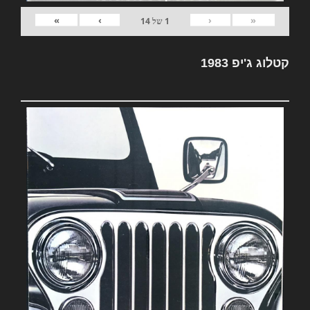
»
›
‹
«
1
של
14
קטלוג ג'יפ 1983