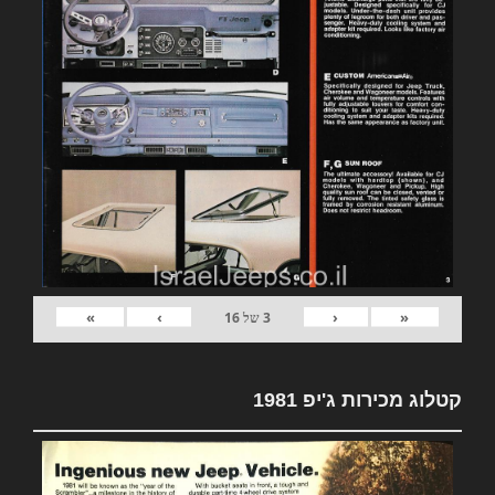
»
›
‹
«
3
של
16
קטלוג מכירות ג'יפ 1981