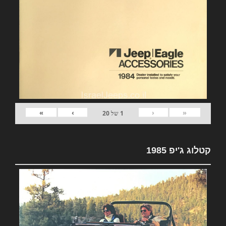
»
›
‹
«
1
של
20
קטלוג ג'יפ 1985