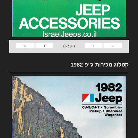
»
›
‹
«
1
של
16
קטלוג מכירות ג'יפ 1982