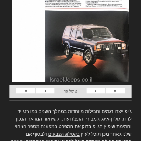
»
›
‹
«
2
של
19
ג'יפ ייצרו דגמים וחבילות מיוחדות במהלך השנים כמו רנגייד,
לרדו, גולדן-איגל ג'מבורי, הונצ'ו ועוד.. לשיחזור המראה הנכון
וחתימת שיפוץ הג'יפ בדוק את המפרט
במפענח מספר הזיהוי
שלנו,לאחר מכן תוכל לעיין
בקטלוג הצבעים
ולבסוף אם