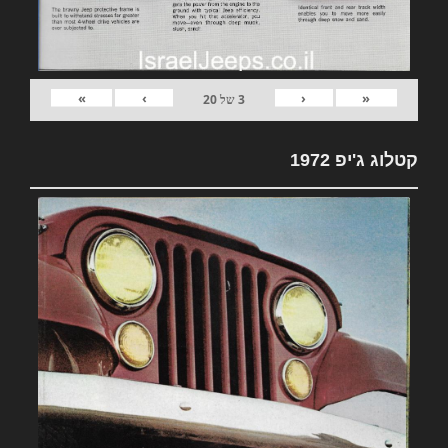
»
›
‹
«
3
של
20
קטלוג ג'יפ 1972