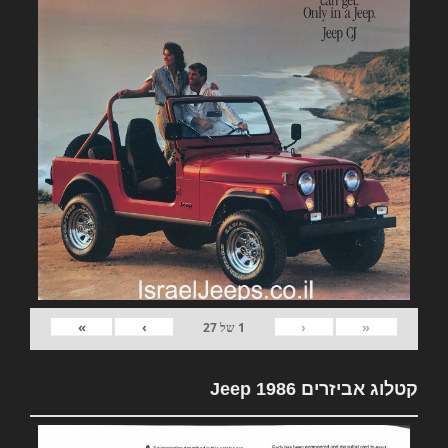
»
›
‹
«
1
של
27
קטלוג אביזרים Jeep 1986