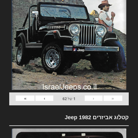
»
›
‹
«
1
של
62
קטלוג אביזרים 1982 Jeep