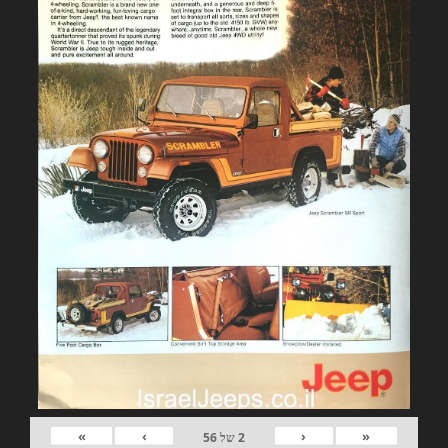
»
›
‹
«
2
של
56