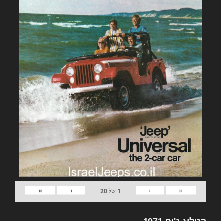
»
›
‹
«
1
של
20