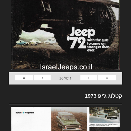
»
›
‹
«
1
של
36
קטלוג ג'יפ 1973