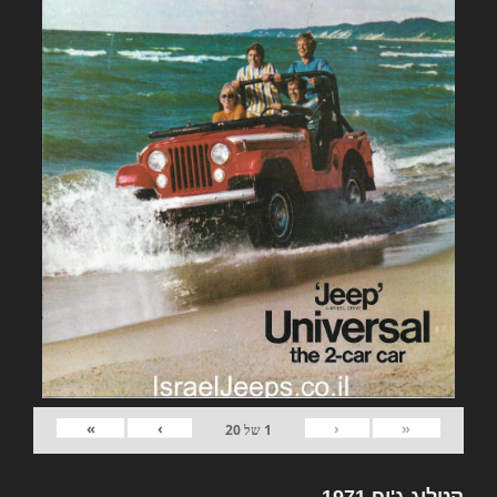
»
›
‹
«
1
של
20