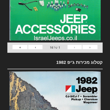
»
›
‹
«
1
של
16
קטלוג מכירות ג'יפ 1982