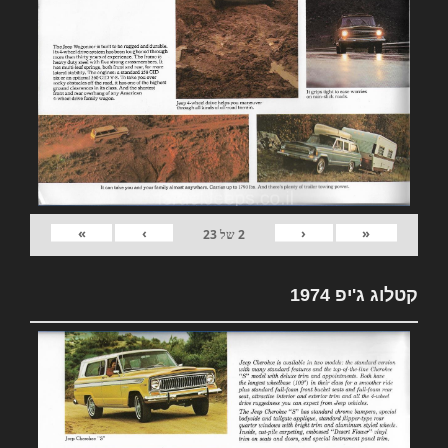
»
›
‹
«
2
של
23
קטלוג ג'יפ 1974