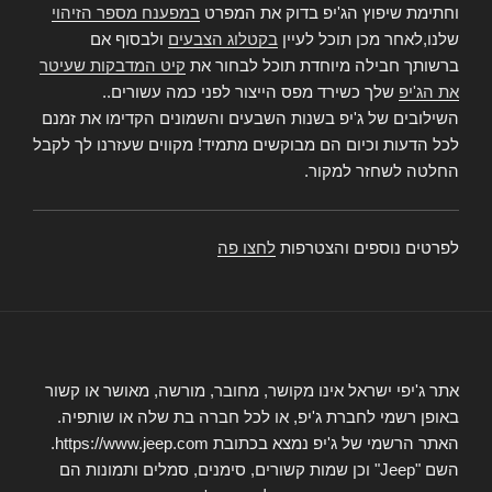
וחתימת שיפוץ הג'יפ בדוק את המפרט
במפענח מספר הזיהוי
שלנו,לאחר מכן תוכל לעיין
בקטלוג הצבעים
ולבסוף אם
ברשותך חבילה מיוחדת תוכל לבחור את
קיט המדבקות שעיטר
את הג'יפ
שלך כשירד מפס הייצור לפני כמה עשורים..
השילובים של ג'יפ בשנות השבעים והשמונים הקדימו את זמנם
לכל הדעות וכיום הם מבוקשים מתמיד! מקווים שעזרנו לך לקבל
החלטה לשחזר למקור.
לפרטים נוספים והצטרפות
לחצו פה
אתר ג'יפי ישראל אינו מקושר, מחובר, מורשה, מאושר או קשור
באופן רשמי לחברת ג'יפ, או לכל חברה בת שלה או שותפיה.
האתר הרשמי של ג'יפ נמצא בכתובת https://www.jeep.com.
השם "Jeep" וכן שמות קשורים, סימנים, סמלים ותמונות הם