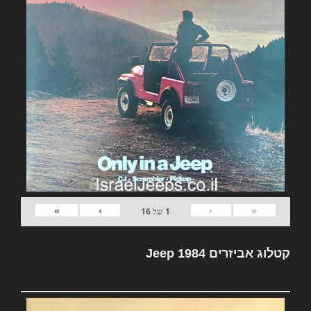
»
›
‹
«
1
של
16
קטלוג אביזרים Jeep 1984