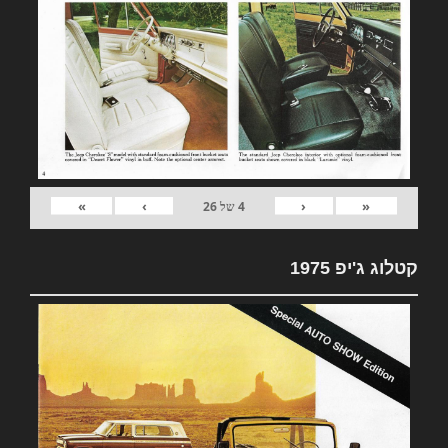
»
›
‹
«
4
של
26
קטלוג ג'יפ 1975