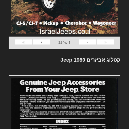
»
›
‹
«
1
של
25
קטלוג אביזרים Jeep 1980