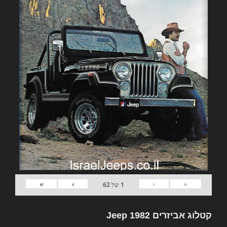
»
›
‹
«
1
של
62
קטלוג אביזרים 1982 Jeep