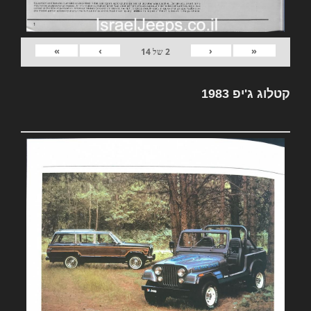
»
›
‹
«
2
של
14
קטלוג ג'יפ 1983