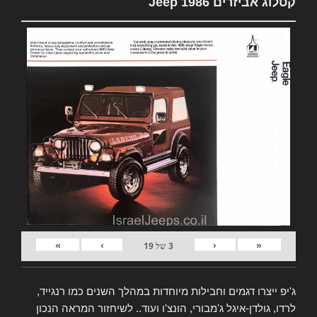
קטלוג אביזרים Jeep 1986
»
›
‹
«
3
של
19
ג'יפ ייצרו דגמים וחבילות מיוחדות במהלך השנים כמו רנגייד,
לרדו, גולדן-איגל ג'מבורי, הונצ'ו ועוד.. לשיחזור המראה הנכון