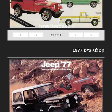
»
›
‹
«
1
של
19
קטלוג ג'יפ 1977