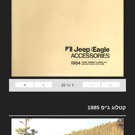
»
›
‹
«
1
של
20
קטלוג ג'יפ 1985