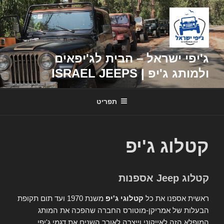
דילוג
לתוכן
ג'יפי ישראל – הבית לג'יפאים
ולמותג ג'יפ | ISRAEL JEEPS
תפריט
קטלוג ג'יפ
קטלוג Jeep אספנות
ראשית אספנו את כל
קטלוגי ג'יפ
משנת 1970 ועד תום תקופת
הבעלות של אמריקן-מוטורס החברה שהפכה את המותג
המופלא הזה לאייקוני וייצרה לאורך השנים את דגמי ג'יפי