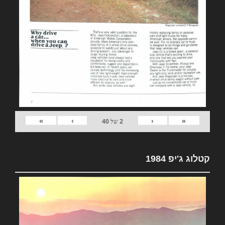
»
›
‹
«
2
של
40
קטלוג ג'יפ 1984