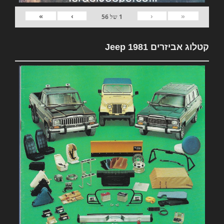
»
›
‹
«
1
של
56
קטלוג אביזרים 1981 Jeep