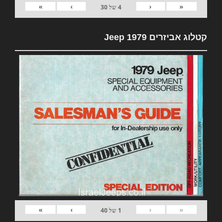
»
›
‹
«
4
של
30
קטלוג אביזרים 1979 Jeep
»
›
‹
«
1
של
40