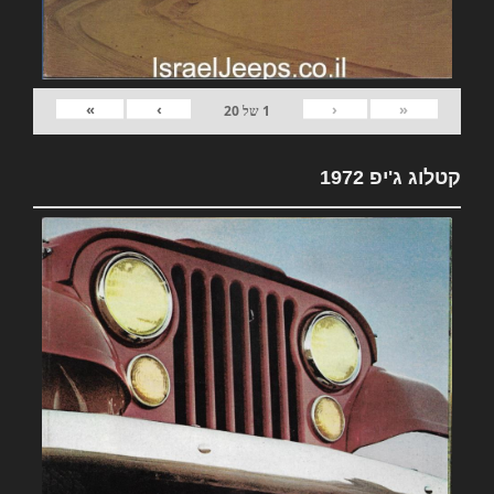
»
›
‹
«
1
של
20
קטלוג ג'יפ 1972