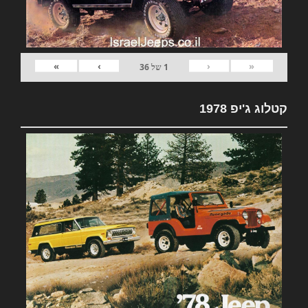
»
›
‹
«
1
של
36
קטלוג ג'יפ 1978