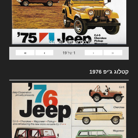
»
›
‹
«
1
של
19
קטלוג ג'יפ 1976