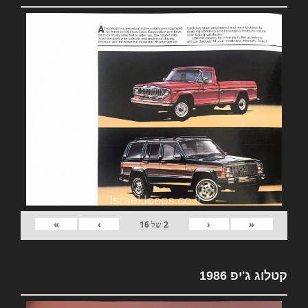
»
›
‹
«
2
של
16
קטלוג ג'יפ 1986