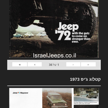
»
›
‹
«
1
של
36
קטלוג ג'יפ 1973