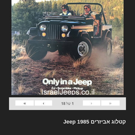
»
›
‹
«
1
של
18
קטלוג אביזרים Jeep 1985