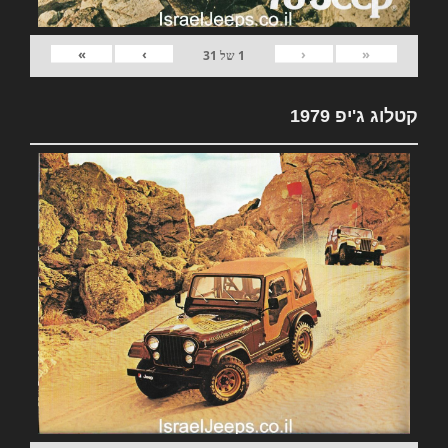
»
›
‹
«
1
של
31
קטלוג ג'יפ 1979