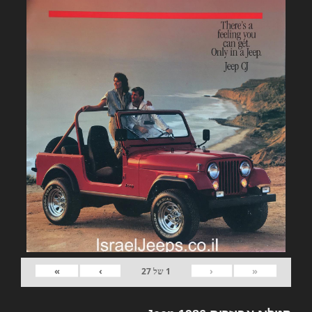
»
›
‹
«
1
של
27