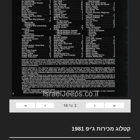
»
›
‹
«
2
של
16
קטלוג מכירות ג'יפ 1981