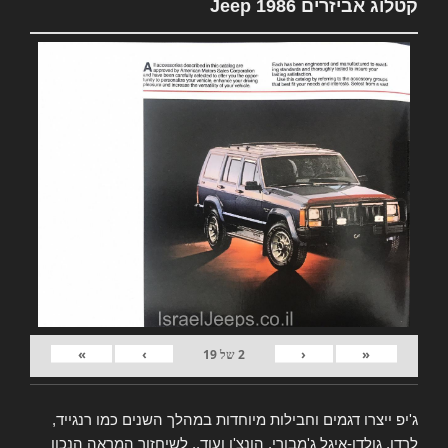
קטלוג אביזרים Jeep 1986
»
›
‹
«
2
של
19
ג'יפ ייצרו דגמים וחבילות מיוחדות במהלך השנים כמו רנגייד,
לרדו, גולדן-איגל ג'מבורי, הונצ'ו ועוד.. לשיחזור המראה הנכון