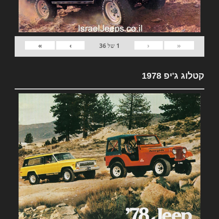
»
›
‹
«
1
של
36
קטלוג ג'יפ 1978