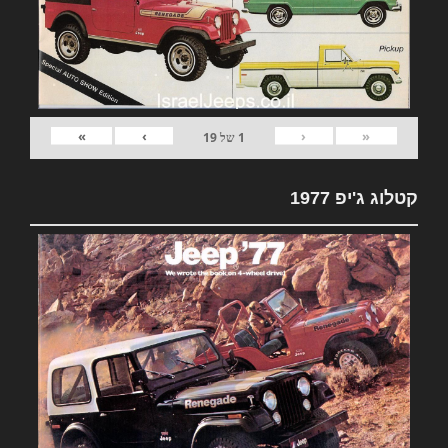
»
›
‹
«
1
של
19
קטלוג ג'יפ 1977