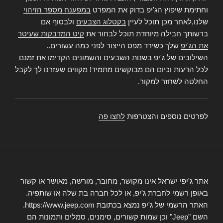
וחתימת שיפוץ הג'יפ בדוק את המפרט
במפענח מספר הזיהוי
שלנו,לאחר מכן תוכל לעיין
בקטלוג הצבעים
ולבסוף אם
ברשותך חבילה מיוחדת תוכל לבחור את
קיט המדבקות שעיטר
את הג'יפ
שלך כשירד מפס הייצור לפני כמה עשורים..
השילובים של ג'יפ בשנות השבעים והשמונים הקדימו את זמנם
לכל הדעות וכיום הם מבוקשים מתמיד! מקווים שעזרנו לך לקבל
החלטה לשחזר למקור.
לפרטים נוספים והצטרפות
לחצו פה
אתר ג'יפי ישראל אינו מקושר, מחובר, מורשה, מאושר או קשור
באופן רשמי לחברת ג'יפ, או לכל חברה בת שלה או שותפיה.
האתר הרשמי של ג'יפ נמצא בכתובת https://www.jeep.com.
השם "Jeep" וכן שמות קשורים, סימנים, סמלים ותמונות הם