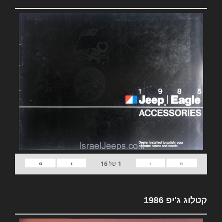
»
›
‹
«
1
של
16
קטלוג ג'יפ 1986