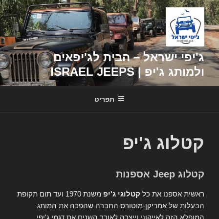
דילוג
לתוכן
ג'יפי ישראל – הבית לג'יפאים
ולמותג ג'יפ | ISRAEL JEEPS
תפריט
קטלוג ג'יפ
קטלוג Jeep אספנות
ראשית אספנו את כל
קטלוגי ג'יפ
משנת 1970 ועד תום תקופת
הבעלות של אמריקן-מוטורס החברה שהפכה את המותג
המופלא הזה לאייקוני וייצרה לאורך השנים את דגמי ג'יפי