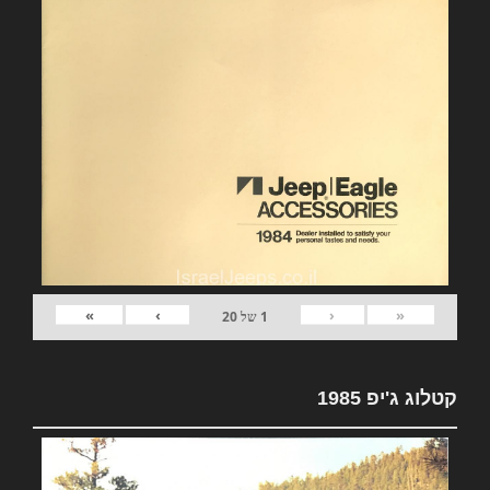
»
›
‹
«
1
של
20
קטלוג ג'יפ 1985