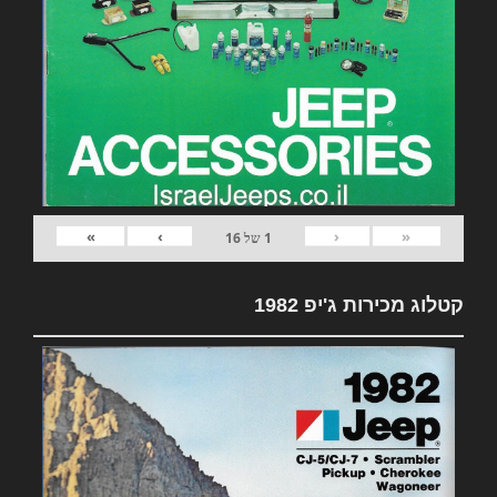
»
›
‹
«
1
של
16
קטלוג מכירות ג'יפ 1982