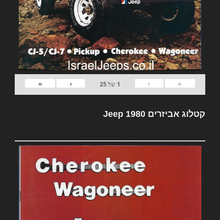
»
›
‹
«
1
של
25
קטלוג אביזרים Jeep 1980