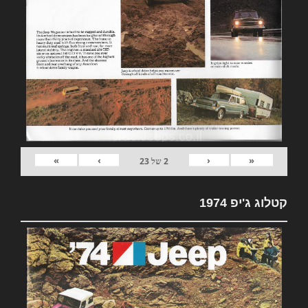
»
›
‹
«
2
של
23
קטלוג ג'יפ 1974