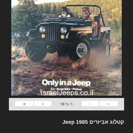
»
›
‹
«
1
של
18
קטלוג אביזרים Jeep 1985