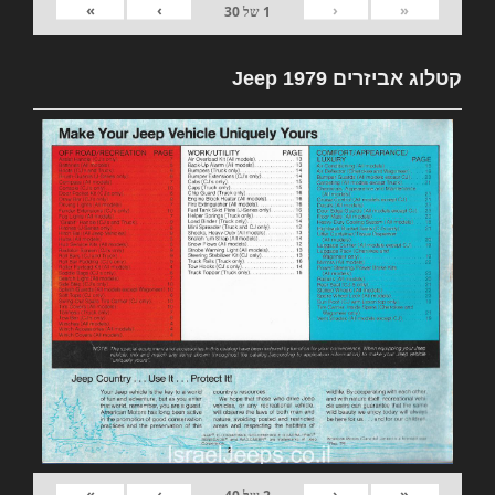
»
›
‹
«
1
של
30
קטלוג אביזרים 1979 Jeep
»
›
‹
«