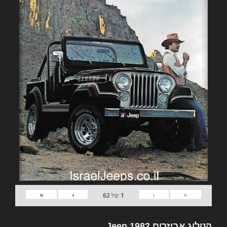
»
›
‹
«
1
של
62
קטלוג אביזרים 1982 Jeep