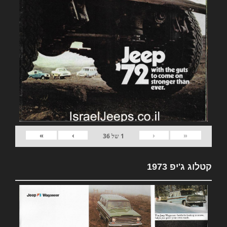
»
›
‹
«
1
של
36
קטלוג ג'יפ 1973