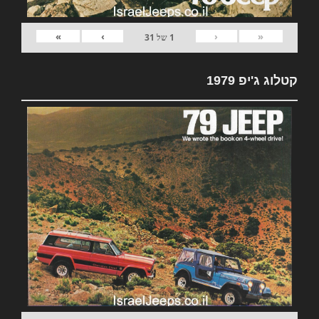
»
›
‹
«
1
של
31
קטלוג ג'יפ 1979