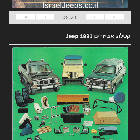
»
›
‹
«
1
של
56
קטלוג אביזרים 1981 Jeep