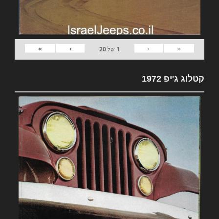
»
›
‹
«
1
של
20
קטלוג ג'יפ 1972