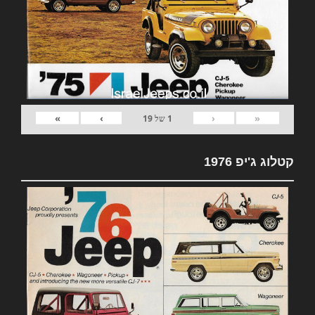
»
›
‹
«
1
של
19
קטלוג ג'יפ 1976