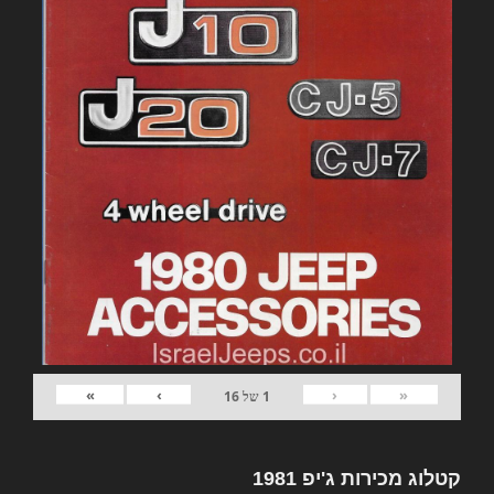
»
›
‹
«
1
של
16
קטלוג מכירות ג'יפ 1981