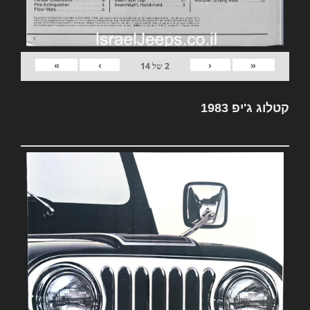
»
›
‹
«
2
של
14
קטלוג ג'יפ 1983