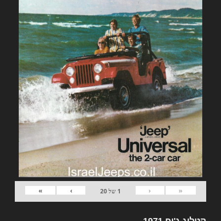
»
›
‹
«
1
של
20