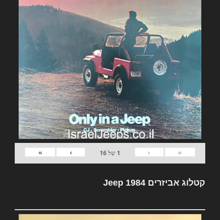
»
›
‹
«
1
של
16
קטלוג אביזרים Jeep 1984