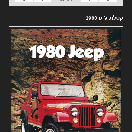
2
של
40
קטלוג ג'יפ 1980