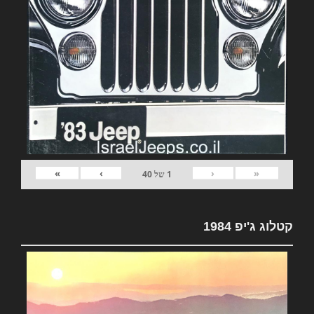
»
›
‹
«
1
של
40
קטלוג ג'יפ 1984