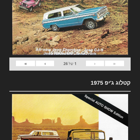
»
›
‹
«
1
של
26
קטלוג ג'יפ 1975