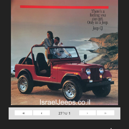
»
›
‹
«
1
של
27