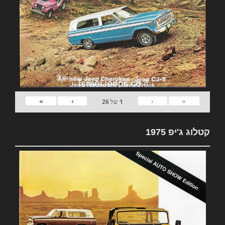
»
›
‹
«
1
של
26
קטלוג ג'יפ 1975