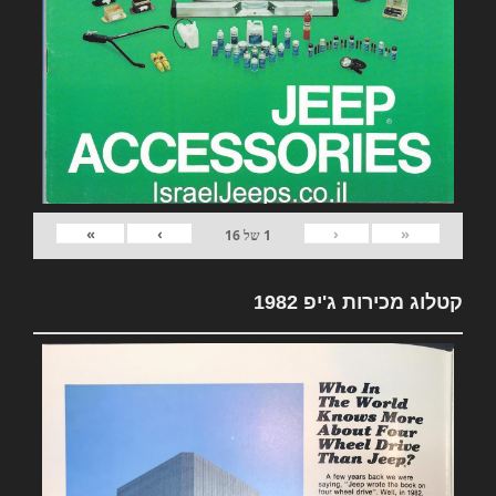
»
›
‹
«
1
של
16
קטלוג מכירות ג'יפ 1982