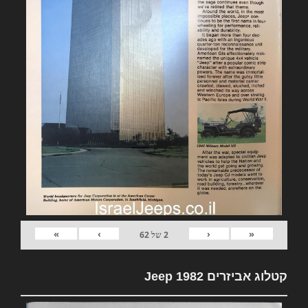
»
›
‹
«
2
של
62
קטלוג אביזרים 1982 Jeep