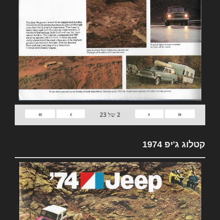
»
›
‹
«
2
של
23
קטלוג ג'יפ 1974