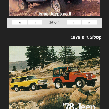
»
›
‹
«
1
של
36
קטלוג ג'יפ 1978