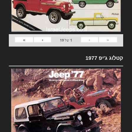
»
›
‹
«
1
של
19
קטלוג ג'יפ 1977