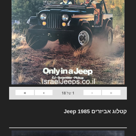
»
›
‹
«
1
של
18
קטלוג אביזרים Jeep 1985