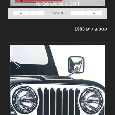
»
›
‹
«
3
של
14
קטלוג ג'יפ 1983