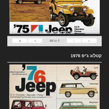
»
›
‹
«
1
של
19
קטלוג ג'יפ 1976