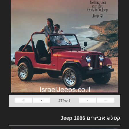
»
›
‹
«
1
של
27
קטלוג אביזרים Jeep 1986