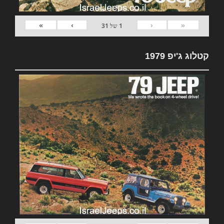
»
›
‹
«
1
של
31
קטלוג ג'יפ 1979