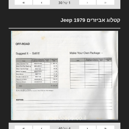
»
›
‹
«
1
של
30
קטלוג אביזרים 1979 Jeep
»
›
‹
«
4
של
40