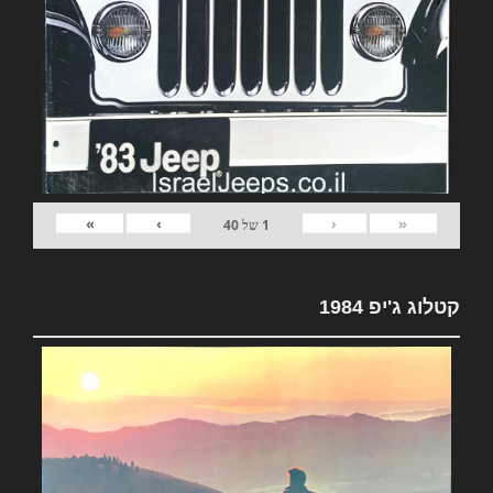
»
›
‹
«
1
של
40
קטלוג ג'יפ 1984