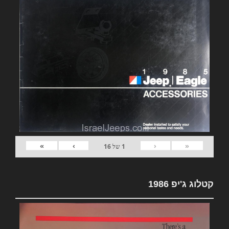
»
›
‹
«
1
של
16
קטלוג ג'יפ 1986