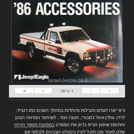
»
›
‹
«
1
של
19
ג'יפ ייצרו דגמים וחבילות מיוחדות במהלך השנים כמו רנגייד,
לרדו, גולדן-איגל ג'מבורי, הונצ'ו ועוד.. לשיחזור המראה הנכון
וחתימת שיפוץ הג'יפ בדוק את המפרט
במפענח מספר הזיהוי
שלנו,לאחר מכן תוכל לעיין
בקטלוג הצבעים
ולבסוף אם