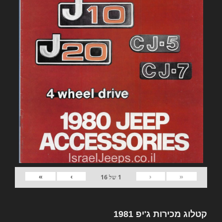
»
›
‹
«
1
של
16
קטלוג מכירות ג'יפ 1981