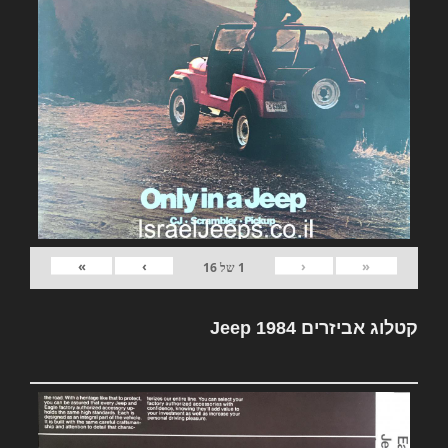
»
›
‹
«
1
של
16
קטלוג אביזרים Jeep 1984