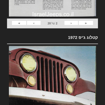
»
›
‹
«
2
של
20
קטלוג ג'יפ 1972