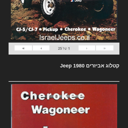
»
›
‹
«
1
של
25
קטלוג אביזרים Jeep 1980