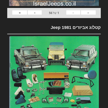
»
›
‹
«
1
של
56
קטלוג אביזרים 1981 Jeep