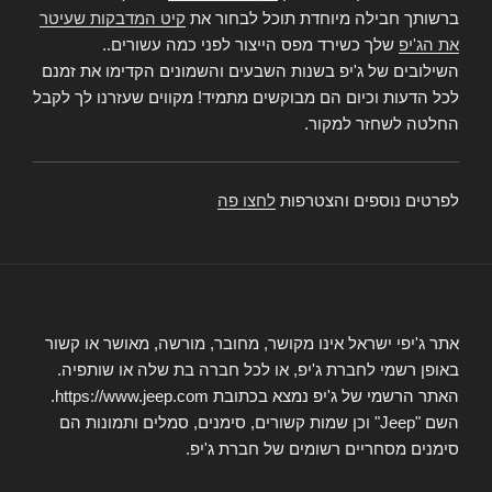
ברשותך חבילה מיוחדת תוכל לבחור את
קיט המדבקות שעיטר
את הג'יפ
שלך כשירד מפס הייצור לפני כמה עשורים..
השילובים של ג'יפ בשנות השבעים והשמונים הקדימו את זמנם
לכל הדעות וכיום הם מבוקשים מתמיד! מקווים שעזרנו לך לקבל
החלטה לשחזר למקור.
לפרטים נוספים והצטרפות
לחצו פה
אתר ג'יפי ישראל אינו מקושר, מחובר, מורשה, מאושר או קשור
באופן רשמי לחברת ג'יפ, או לכל חברה בת שלה או שותפיה.
האתר הרשמי של ג'יפ נמצא בכתובת https://www.jeep.com.
השם "Jeep" וכן שמות קשורים, סימנים, סמלים ותמונות הם
סימנים מסחריים רשומים של חברת ג'יפ.