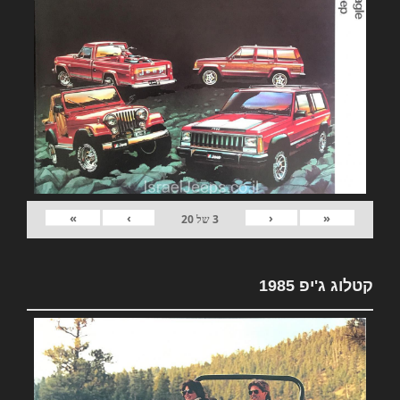
»
›
‹
«
3
של
20
קטלוג ג'יפ 1985