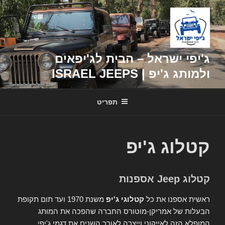
דילוג
לתוכן
ג'יפי ישראל – הבית לג'יפאים
ולמותג ג'יפ | ISRAEL JEEPS
תפריט
קטלוג ג'יפ
קטלוג Jeep אספנות
ראשית אספנו את כל
קטלוגי ג'יפ
משנת 1970 ועד תום תקופת
הבעלות של אמריקן-מוטורס החברה שהפכה את המותג
המופלא הזה לאייקוני וייצרה לאורך השנים את דגמי ג'יפי