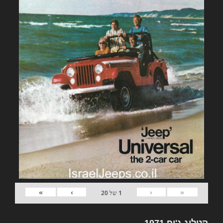
»
›
‹
«
1
של
20