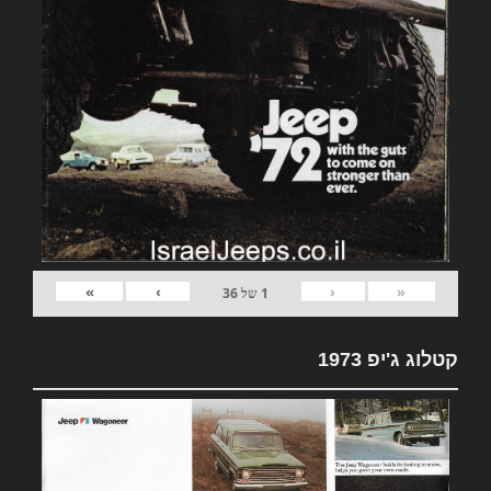
»
›
‹
«
1
של
36
קטלוג ג'יפ 1973