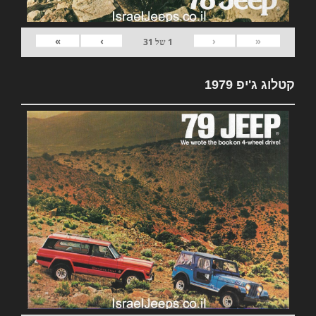
»
›
‹
«
1
של
31
קטלוג ג'יפ 1979