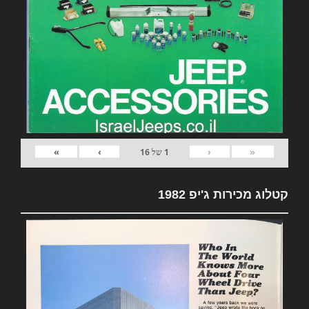
»
›
‹
«
1
של
16
קטלוג מכירות ג'יפ 1982