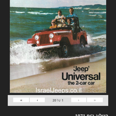
»
›
‹
«
1
של
20