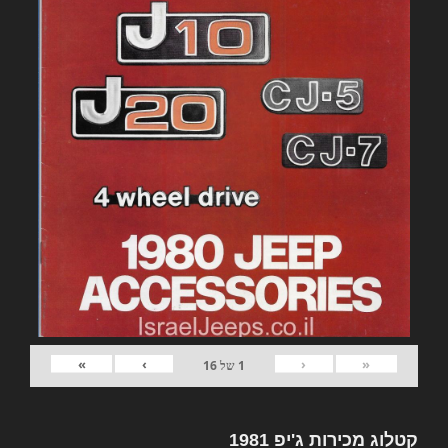
»
›
‹
«
1
של
16
קטלוג מכירות ג'יפ 1981