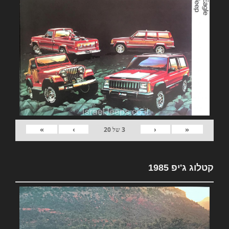
»
›
‹
«
3
של
20
קטלוג ג'יפ 1985