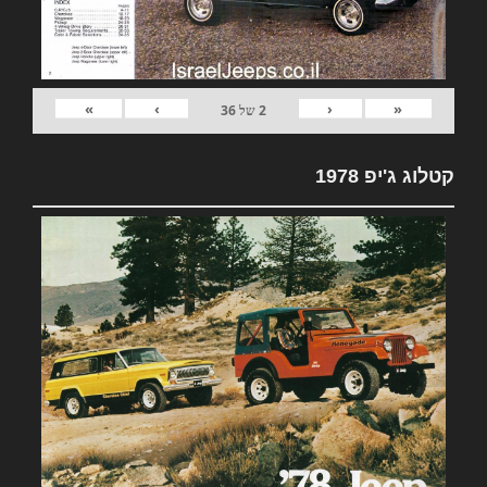
»
›
‹
«
2
של
36
קטלוג ג'יפ 1978