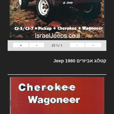
»
›
‹
«
1
של
25
קטלוג אביזרים Jeep 1980