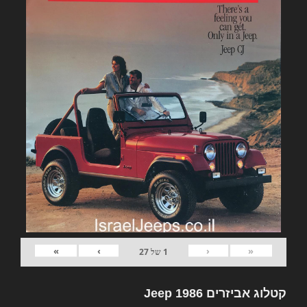
»
›
‹
«
1
של
27
קטלוג אביזרים Jeep 1986