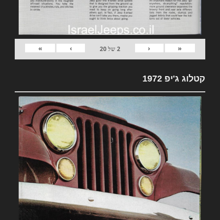
»
›
‹
«
2
של
20
קטלוג ג'יפ 1972