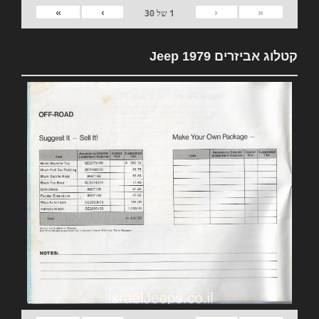
»
›
‹
«
1
של
30
קטלוג אביזרים 1979 Jeep