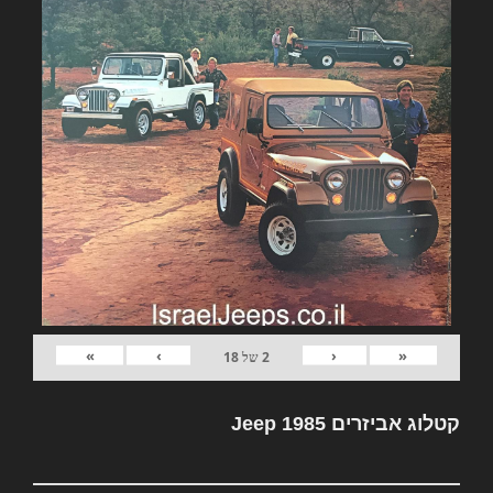
»
›
‹
«
2
של
18
קטלוג אביזרים Jeep 1985