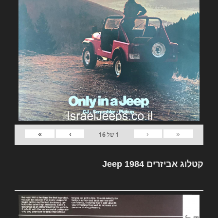
»
›
‹
«
1
של
16
קטלוג אביזרים Jeep 1984