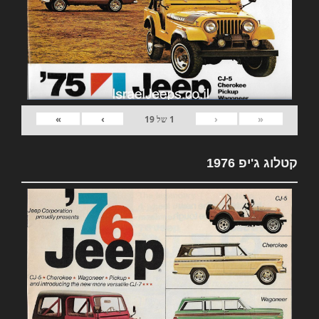
»
›
‹
«
1
של
19
קטלוג ג'יפ 1976