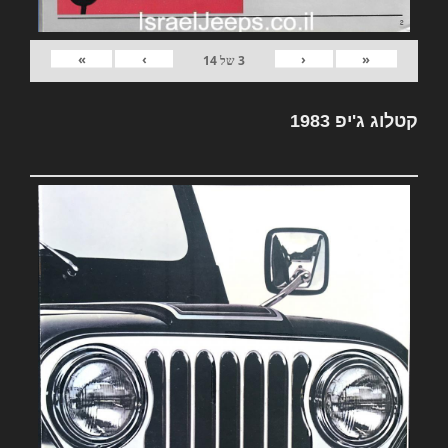
»
›
‹
«
3
של
14
קטלוג ג'יפ 1983