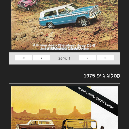
»
›
‹
«
1
של
26
קטלוג ג'יפ 1975