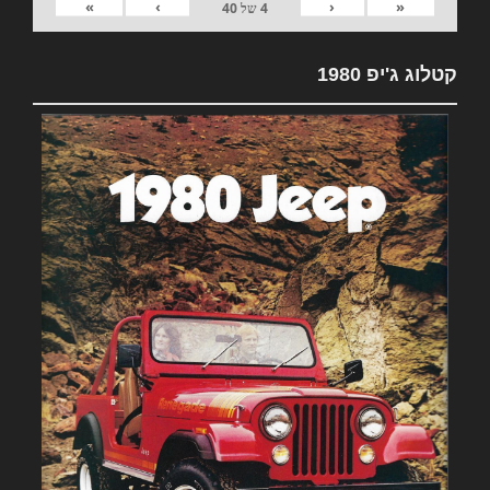
»
›
‹
«
4
של
40
קטלוג ג'יפ 1980