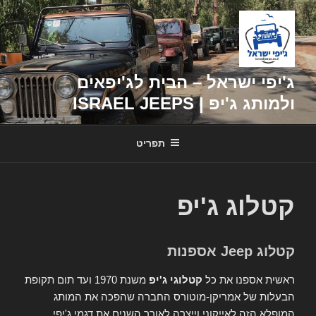
דילוג
לתוכן
ג'יפי ישראל – הבית לג'יפאים
ולמותג ג'יפ | ISRAEL JEEPS
תפריט
קטלוג ג'יפ
קטלוג Jeep אספנות
ראשית אספנו את כל
קטלוגי ג'יפ
משנת 1970 ועד תום תקופת
הבעלות של אמריקן-מוטורס החברה שהפכה את המותג
המופלא הזה לאייקוני וייצרה לאורך השנים את דגמי ג'יפי