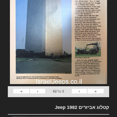
»
›
‹
«
2
של
62
קטלוג אביזרים 1982 Jeep