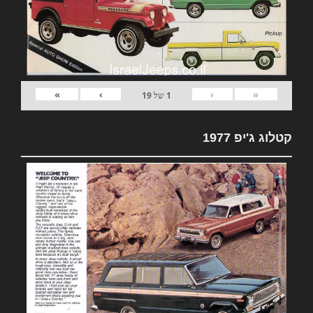
»
›
‹
«
1
של
19
קטלוג ג'יפ 1977