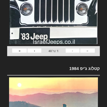
»
›
‹
«
1
של
40
קטלוג ג'יפ 1984