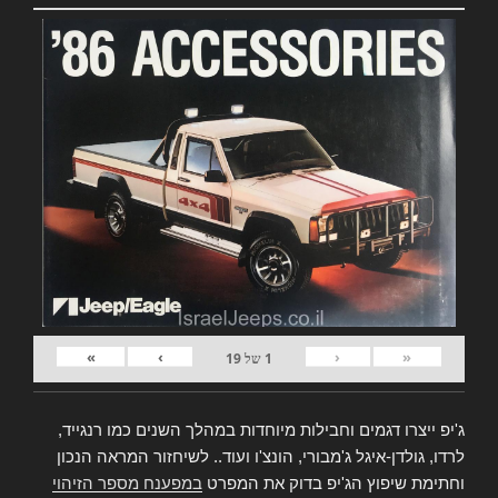
»
›
‹
«
1
של
19
ג'יפ ייצרו דגמים וחבילות מיוחדות במהלך השנים כמו רנגייד,
לרדו, גולדן-איגל ג'מבורי, הונצ'ו ועוד.. לשיחזור המראה הנכון
וחתימת שיפוץ הג'יפ בדוק את המפרט
במפענח מספר הזיהוי