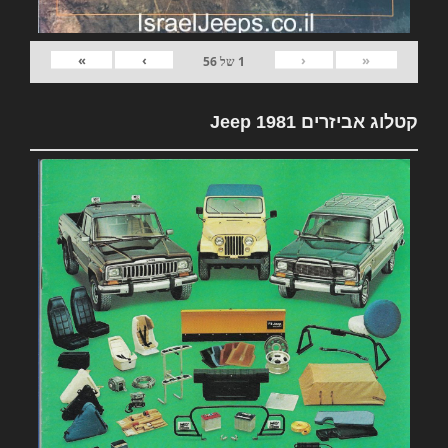
»
›
‹
«
1
של
56
קטלוג אביזרים 1981 Jeep