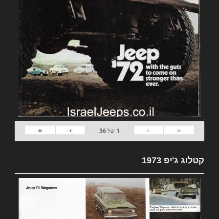
»
›
‹
«
1
של
36
קטלוג ג'יפ 1973