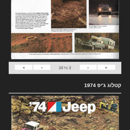
»
›
‹
«
2
של
23
קטלוג ג'יפ 1974