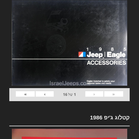
»
›
‹
«
1
של
16
קטלוג ג'יפ 1986