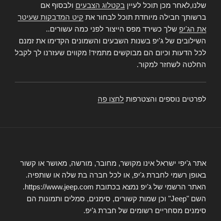
שלנו,לאחר מכן תוכל לעיין
בקטלוג הצבעים
ולבסוף אם
ברשותך חבילה מיוחדת תוכל לבחור את
קיט המדבקות שעיטר
את הג'יפ
שלך כשירד מפס הייצור לפני כמה עשורים..
השילובים של ג'יפ בשנות השבעים והשמונים הקדימו את זמנם
לכל הדעות וכיום הם מבוקשים מתמיד! מקווים שעזרנו לך לקבל
החלטה לשחזר למקור.
לפרטים נוספים והצטרפות
לחצו פה
אתר ג'יפי ישראל אינו מקושר, מחובר, מורשה, מאושר או קשור
באופן רשמי לחברת ג'יפ, או לכל חברה בת שלה או שותפיה.
האתר הרשמי של ג'יפ נמצא בכתובת https://www.jeep.com.
השם "Jeep" וכן שמות קשורים, סימנים, סמלים ותמונות הם
סימנים מסחריים רשומים של חברת ג'יפ.