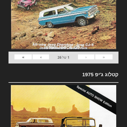
»
›
‹
«
1
של
26
קטלוג ג'יפ 1975