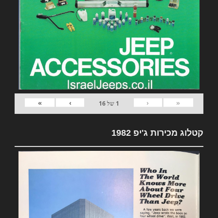
»
›
‹
«
1
של
16
קטלוג מכירות ג'יפ 1982