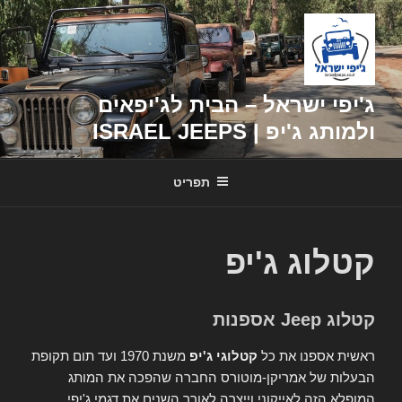
דילוג
לתוכן
ג'יפי ישראל – הבית לג'יפאים
ולמותג ג'יפ | ISRAEL JEEPS
תפריט
קטלוג ג'יפ
קטלוג Jeep אספנות
ראשית אספנו את כל
קטלוגי ג'יפ
משנת 1970 ועד תום תקופת
הבעלות של אמריקן-מוטורס החברה שהפכה את המותג
המופלא הזה לאייקוני וייצרה לאורך השנים את דגמי ג'יפי