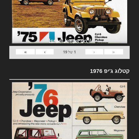
»
›
‹
«
1
של
19
קטלוג ג'יפ 1976