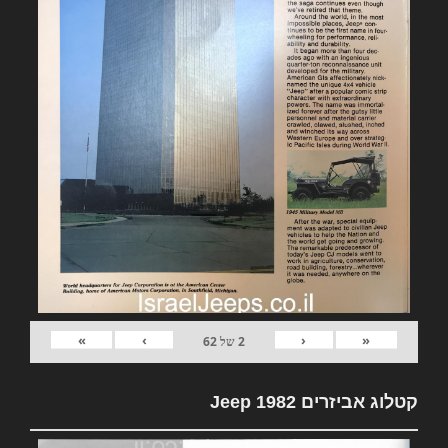
»
›
‹
«
2
של
62
קטלוג אביזרים 1982 Jeep