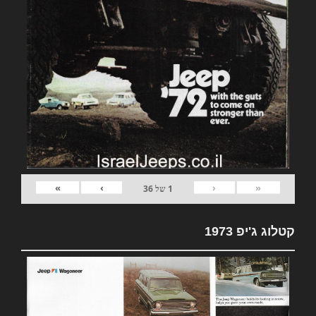
»
›
‹
«
1
של
36
קטלוג ג'יפ 1973