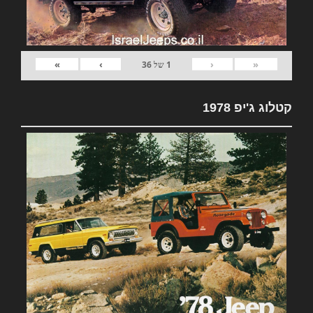
»
›
‹
«
1
של
36
קטלוג ג'יפ 1978