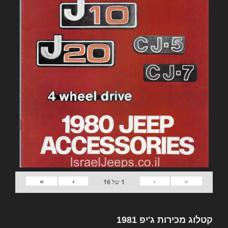
»
›
‹
«
1
של
16
קטלוג מכירות ג'יפ 1981