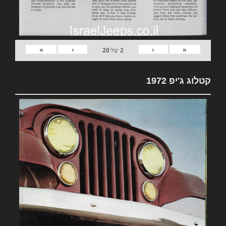
»
›
‹
«
2
של
20
קטלוג ג'יפ 1972