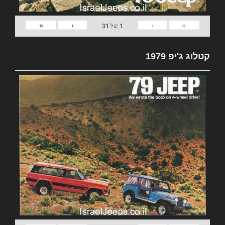
»
›
‹
«
1
של
31
קטלוג ג'יפ 1979