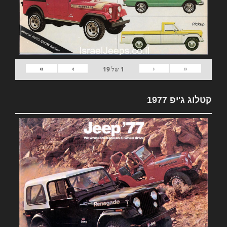
»
›
‹
«
1
של
19
קטלוג ג'יפ 1977