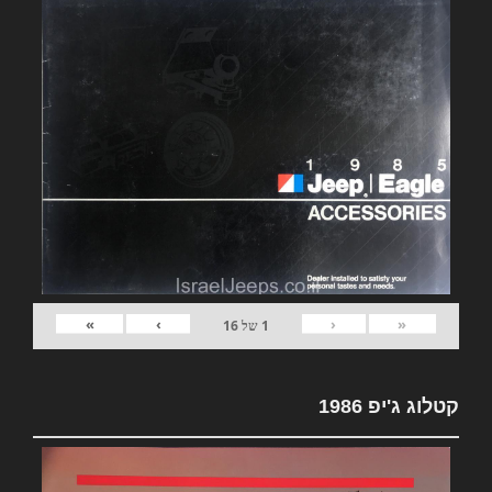
»
›
‹
«
1
של
16
קטלוג ג'יפ 1986