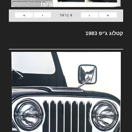
»
›
‹
«
4
של
14
קטלוג ג'יפ 1983