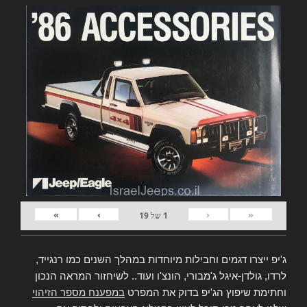
»
›
‹
«
1
של
19
ג'יפ ייצרו דגמים וחבילות מיוחדות במהלך השנים כמו רנגייד,
לרדו, גולדן-איגל ג'מבורי, הונצ'ו ועוד.. לשיחזור המראה הנכון
וחתימת שיפוץ הג'יפ בדוק את המפרט
במפענח מספר הזיהוי