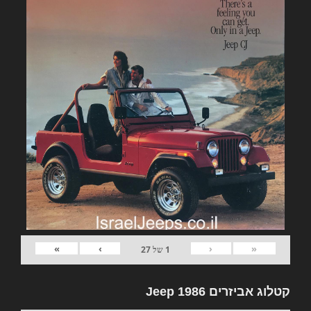
»
›
‹
«
1
של
27
קטלוג אביזרים Jeep 1986