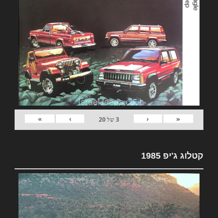
»
›
‹
«
3
של
20
קטלוג ג'יפ 1985