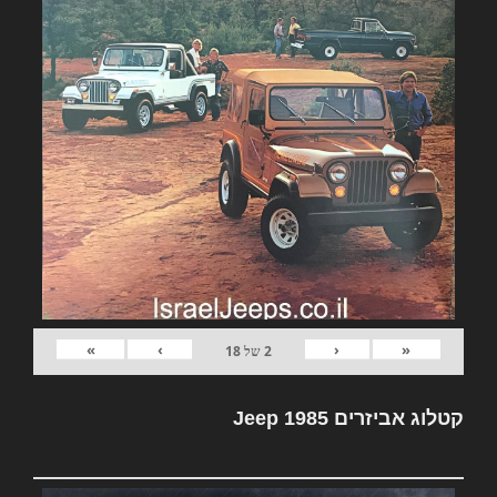
»
›
‹
«
2
של
18
קטלוג אביזרים Jeep 1985