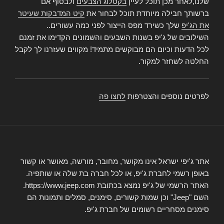
שלנו,לאחר מכן תוכל לעיין
בקטלוג הצבעים
ולבסוף אם
ברשותך חבילה מיוחדת תוכל לבחור את
קיט המדבקות שעיטר
את הג'יפ
שלך כשירד מפס הייצור לפני כמה עשורים..
השילובים של ג'יפ בשנות השבעים והשמונים הקדימו את זמנם
לכל הדעות וכיום הם מבוקשים מתמיד! מקווים שעזרנו לך לקבל
החלטה לשחזר למקור.
לפרטים נוספים והצטרפות
לחצו פה
אתר ג'יפי ישראל אינו מקושר, מחובר, מורשה, מאושר או קשור
באופן רשמי לחברת ג'יפ, או לכל חברה בת שלה או שותפיה.
האתר הרשמי של ג'יפ נמצא בכתובת https://www.jeep.com.
השם "Jeep" וכן שמות קשורים, סימנים, סמלים ותמונות הם
סימנים מסחריים רשומים של חברת ג'יפ.