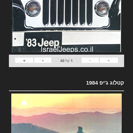
»
›
‹
«
1
של
40
קטלוג ג'יפ 1984