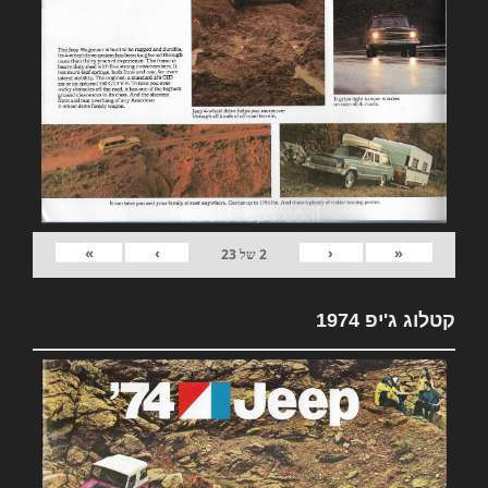
»
›
‹
«
2
של
23
קטלוג ג'יפ 1974