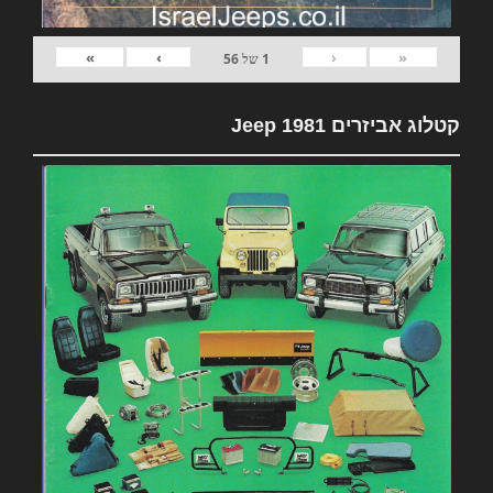
»
›
‹
«
1
של
56
קטלוג אביזרים 1981 Jeep