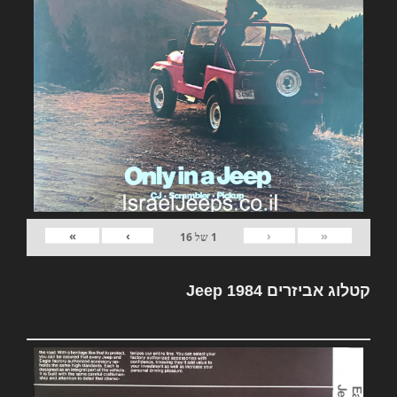
»
›
‹
«
1
של
16
קטלוג אביזרים Jeep 1984