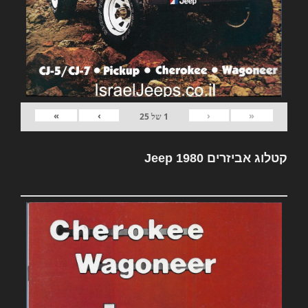
»
›
‹
«
1
של
25
קטלוג אביזרים Jeep 1980