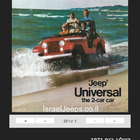
»
›
‹
«
1
של
20