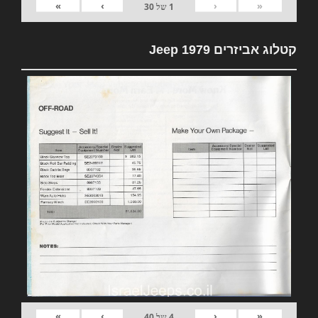
»
›
‹
«
1
של
30
קטלוג אביזרים 1979 Jeep
»
›
‹
«
4
של
40