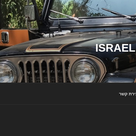
ג'יפי ישראל – הבית לג'יפאים ולמותג ג'יפ | ISRAEL
ירת קשר