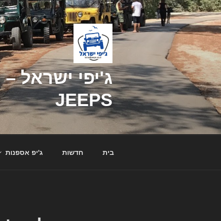
דילוג
לתוכן
JEEPS
בית
חדשות
ג'יפ אספנות