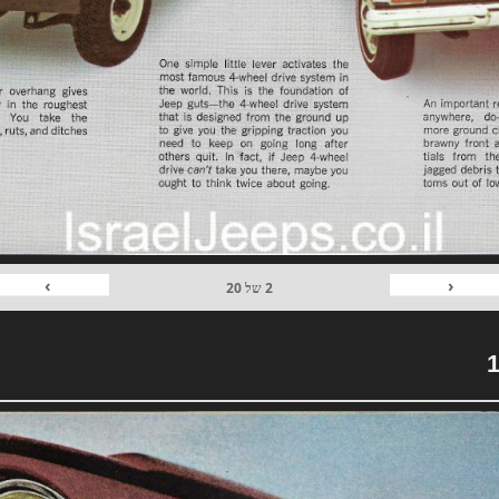
›
‹
2
של
20