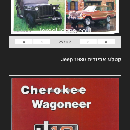
»
›
‹
«
2
של
25
קטלוג אביזרים Jeep 1980