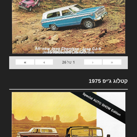
»
›
‹
«
1
של
26
קטלוג ג'יפ 1975