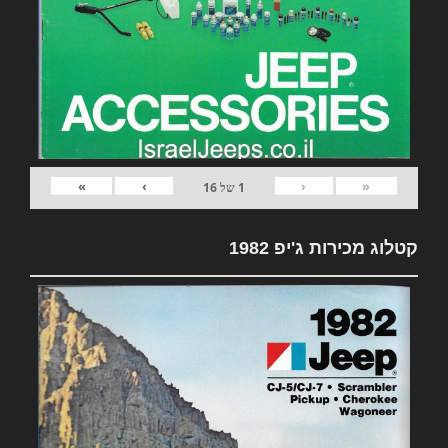
»
›
‹
«
1
של
16
קטלוג מכירות ג'יפ 1982