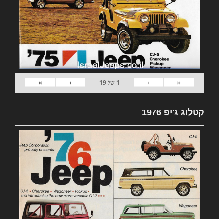
»
›
‹
«
1
של
19
קטלוג ג'יפ 1976