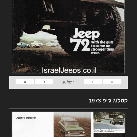
»
›
‹
«
1
של
36
קטלוג ג'יפ 1973