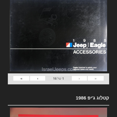
»
›
‹
«
1
של
16
קטלוג ג'יפ 1986