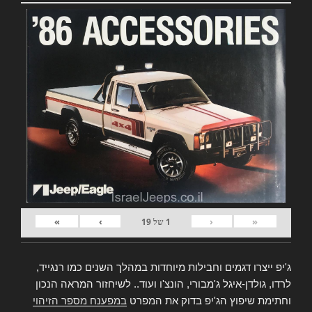
»
›
‹
«
1
של
19
ג'יפ ייצרו דגמים וחבילות מיוחדות במהלך השנים כמו רנגייד,
לרדו, גולדן-איגל ג'מבורי, הונצ'ו ועוד.. לשיחזור המראה הנכון
וחתימת שיפוץ הג'יפ בדוק את המפרט
במפענח מספר הזיהוי