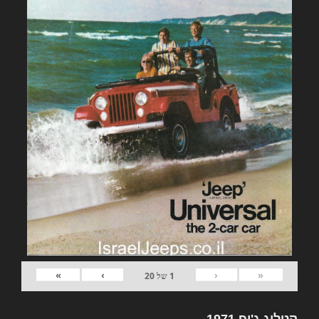
»
›
‹
«
1
של
20