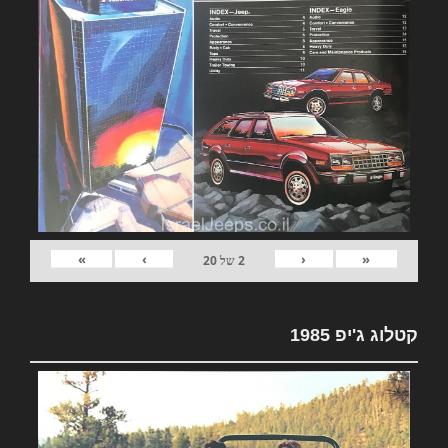
»
›
‹
«
2
של
20
קטלוג ג'יפ 1985