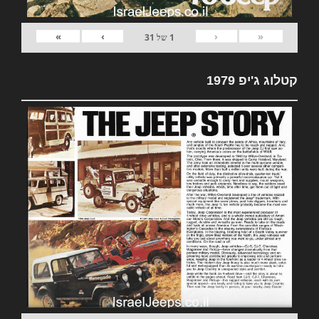
»
›
‹
«
1
של
31
קטלוג ג'יפ 1979