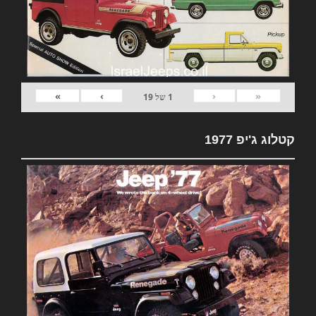
»
›
‹
«
1
של
19
קטלוג ג'יפ 1977