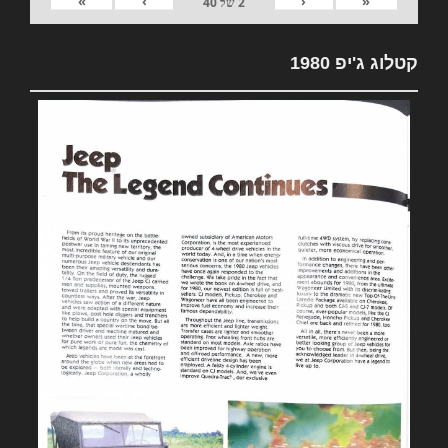
»
›
‹
«
2
של
40
קטלוג ג'יפ 1980