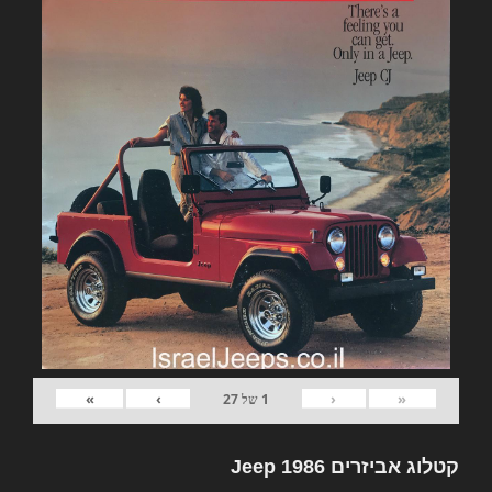
»
›
‹
«
1
של
27
קטלוג אביזרים Jeep 1986