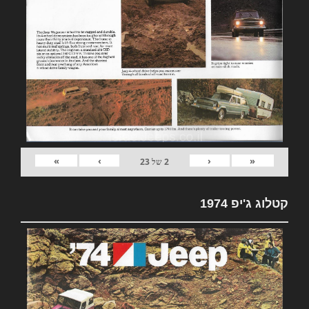
»
›
‹
«
2
של
23
קטלוג ג'יפ 1974