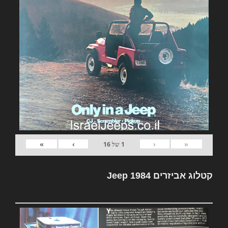
»
›
‹
«
1
של
16
קטלוג אביזרים Jeep 1984