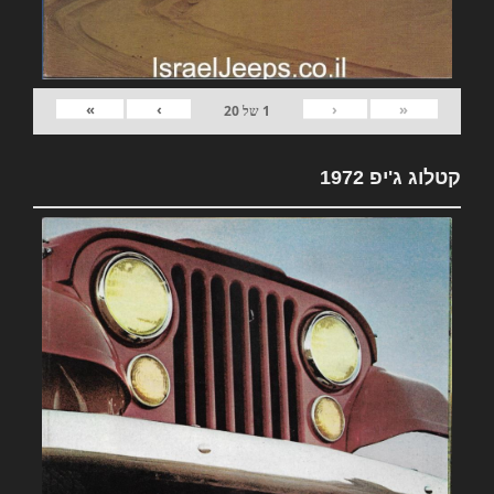
»
›
‹
«
1
של
20
קטלוג ג'יפ 1972