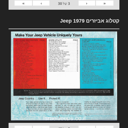
»
›
‹
«
3
של
30
קטלוג אביזרים 1979 Jeep