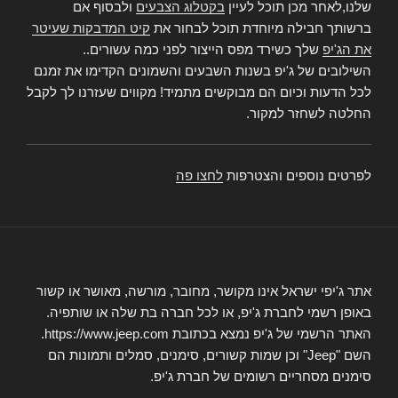
שלנו,לאחר מכן תוכל לעיין
בקטלוג הצבעים
ולבסוף אם
ברשותך חבילה מיוחדת תוכל לבחור את
קיט המדבקות שעיטר
את הג'יפ
שלך כשירד מפס הייצור לפני כמה עשורים..
השילובים של ג'יפ בשנות השבעים והשמונים הקדימו את זמנם
לכל הדעות וכיום הם מבוקשים מתמיד! מקווים שעזרנו לך לקבל
החלטה לשחזר למקור.
לפרטים נוספים והצטרפות
לחצו פה
אתר ג'יפי ישראל אינו מקושר, מחובר, מורשה, מאושר או קשור
באופן רשמי לחברת ג'יפ, או לכל חברה בת שלה או שותפיה.
האתר הרשמי של ג'יפ נמצא בכתובת https://www.jeep.com.
השם "Jeep" וכן שמות קשורים, סימנים, סמלים ותמונות הם
סימנים מסחריים רשומים של חברת ג'יפ.