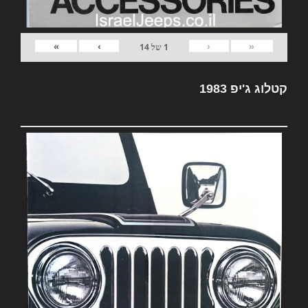
»
›
‹
«
1
של
14
קטלוג ג'יפ 1983