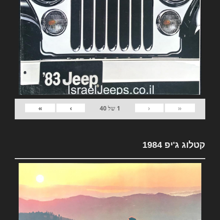
»
›
‹
«
1
של
40
קטלוג ג'יפ 1984