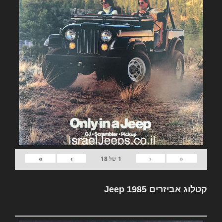
»
›
‹
«
1
של
18
קטלוג אביזרים Jeep 1985