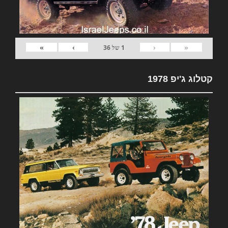
»
›
‹
«
1
של
36
קטלוג ג'יפ 1978