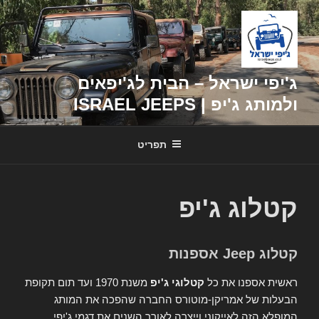
דילוג
לתוכן
ג'יפי ישראל – הבית לג'יפאים
ולמותג ג'יפ | ISRAEL JEEPS
תפריט
קטלוג ג'יפ
קטלוג Jeep אספנות
ראשית אספנו את כל
קטלוגי ג'יפ
משנת 1970 ועד תום תקופת
הבעלות של אמריקן-מוטורס החברה שהפכה את המותג
המופלא הזה לאייקוני וייצרה לאורך השנים את דגמי ג'יפי