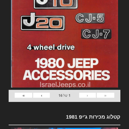
»
›
‹
«
1
של
16
קטלוג מכירות ג'יפ 1981