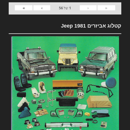
»
›
‹
«
1
של
56
קטלוג אביזרים 1981 Jeep