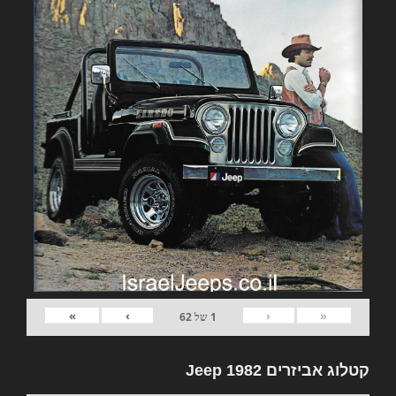
»
›
‹
«
1
של
62
קטלוג אביזרים 1982 Jeep