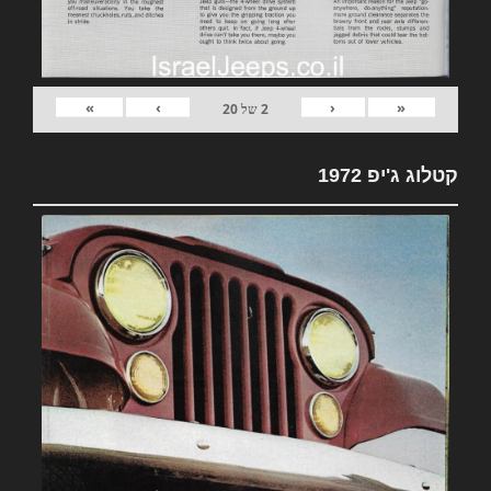
»
›
‹
«
2
של
20
קטלוג ג'יפ 1972