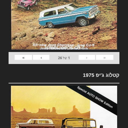
»
›
‹
«
1
של
26
קטלוג ג'יפ 1975