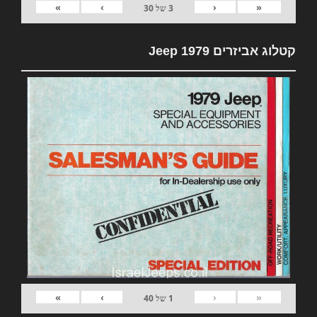
»
›
‹
«
3
של
30
קטלוג אביזרים 1979 Jeep
»
›
‹
«
1
של
40