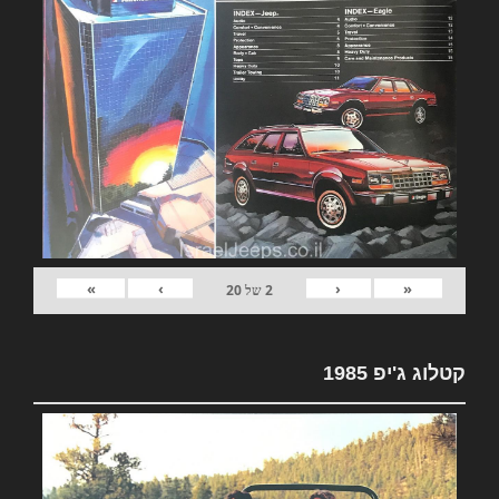
»
›
‹
«
2
של
20
קטלוג ג'יפ 1985