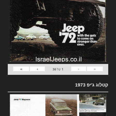
»
›
‹
«
1
של
36
קטלוג ג'יפ 1973