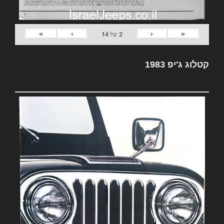
»
›
‹
«
2
של
14
קטלוג ג'יפ 1983