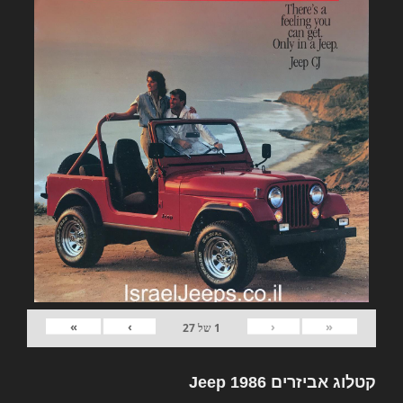
»
›
‹
«
1
של
27
קטלוג אביזרים Jeep 1986