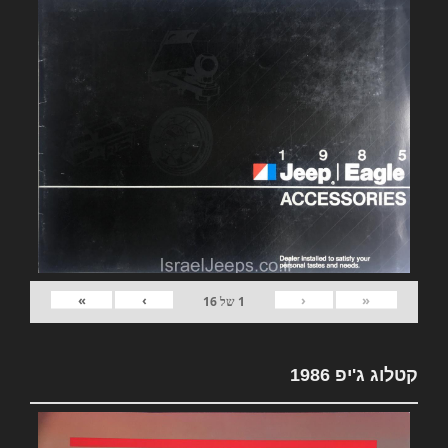
»
›
‹
«
1
של
16
קטלוג ג'יפ 1986