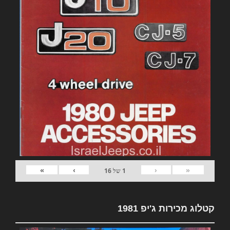
»
›
‹
«
1
של
16
קטלוג מכירות ג'יפ 1981