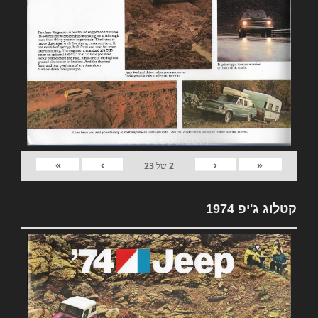
»
›
‹
«
2
של
23
קטלוג ג'יפ 1974