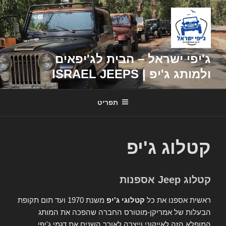
דילוג
לתוכן
ג'יפי ישראל – הבית לג'יפאים
ולמותג ג'יפ | ISRAEL JEEPS
תפריט
קטלוג ג'יפ
קטלוג Jeep אספנות
ראשית אספנו את כל
קטלוגי ג'יפ
משנת 1970 ועד תום תקופת
הבעלות של אמריקן-מוטורס החברה שהפכה את המותג
המופלא הזה לאייקוני וייצרה לאורך השנים את דגמי ג'יפי