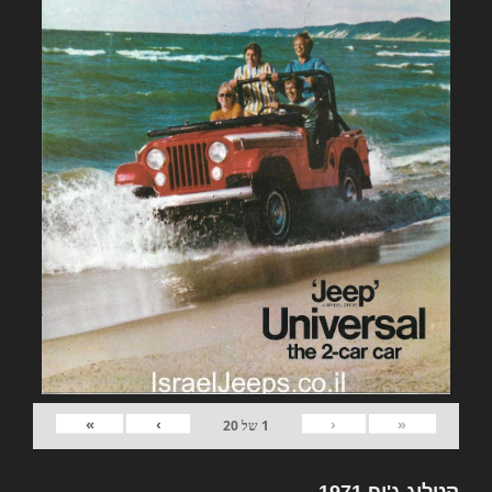
»
›
‹
«
1
של
20