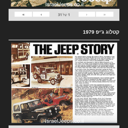
»
›
‹
«
1
של
31
קטלוג ג'יפ 1979