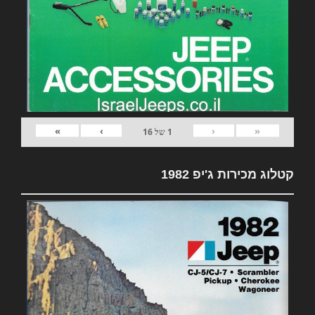
»
›
‹
«
1
של
16
קטלוג מכירות ג'יפ 1982