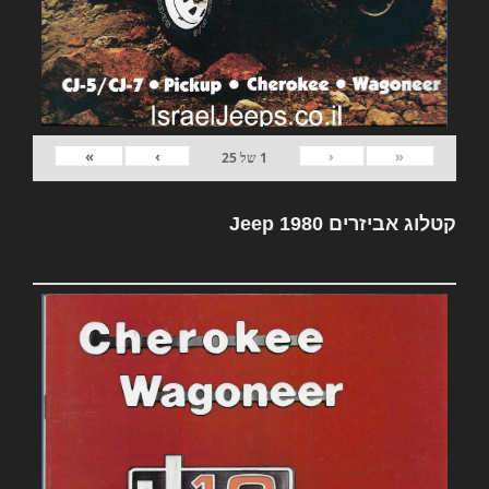
»
›
‹
«
1
של
25
קטלוג אביזרים Jeep 1980