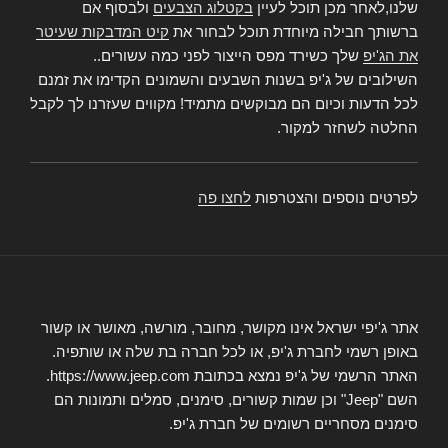
שלנו,לאחר מכן תוכל לעיין
בקטלוג הצבעים
ולבסוף אם
ברשותך חבילה מיוחדת תוכל לבחור את
קיט המדבקות שעיטר
את הג'יפ
שלך כשירד מפס הייצור לפני כמה עשורים..
השילובים של ג'יפ בשנות השבעים והשמונים הקדימו את זמנם
לכל הדעות וכיום הם מבוקשים מתמיד! מקווים שעזרנו לך לקבל
החלטה לשחזר למקור.
לפרטים נוספים והצטרפות
לחצו פה
אתר ג'יפי ישראל אינו מקושר, מחובר, מורשה, מאושר או קשור
באופן רשמי לחברת ג'יפ, או לכל חברה בת שלה או שותפיה.
האתר הרשמי של ג'יפ נמצא בכתובת https://www.jeep.com.
השם "Jeep" וכן שמות קשורים, סימנים, סמלים ותמונות הם
סימנים מסחריים רשומים של חברת ג'יפ.