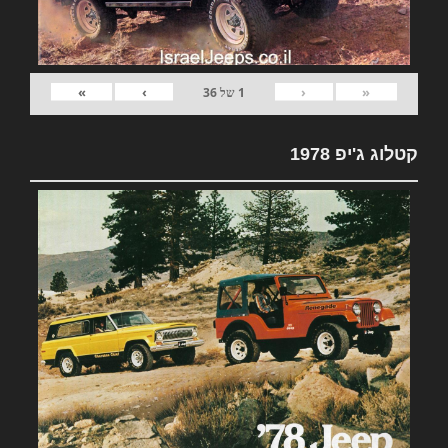
»
›
‹
«
1
של
36
קטלוג ג'יפ 1978