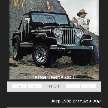
»
›
‹
«
1
של
62
קטלוג אביזרים 1982 Jeep