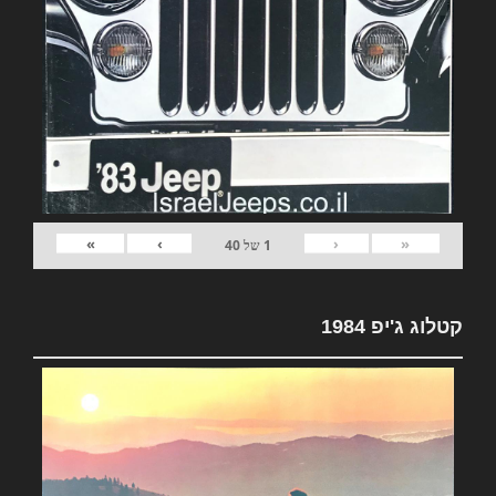
»
›
‹
«
1
של
40
קטלוג ג'יפ 1984