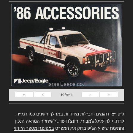
»
›
‹
«
1
של
19
ג'יפ ייצרו דגמים וחבילות מיוחדות במהלך השנים כמו רנגייד,
לרדו, גולדן-איגל ג'מבורי, הונצ'ו ועוד.. לשיחזור המראה הנכון
וחתימת שיפוץ הג'יפ בדוק את המפרט
במפענח מספר הזיהוי