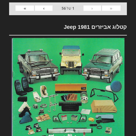
»
›
‹
«
1
של
56
קטלוג אביזרים 1981 Jeep