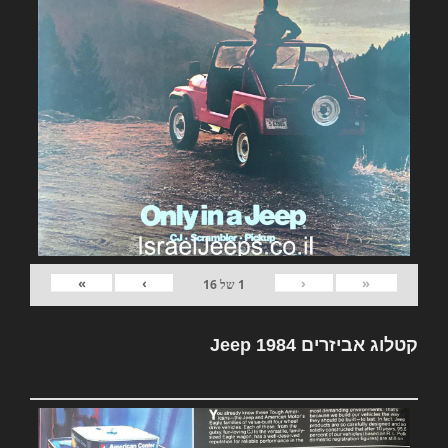
»
›
‹
«
1
של
16
קטלוג אביזרים Jeep 1984