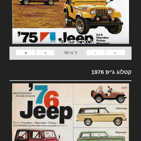
»
›
‹
«
1
של
19
קטלוג ג'יפ 1976