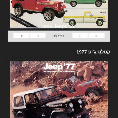
»
›
‹
«
1
של
19
קטלוג ג'יפ 1977