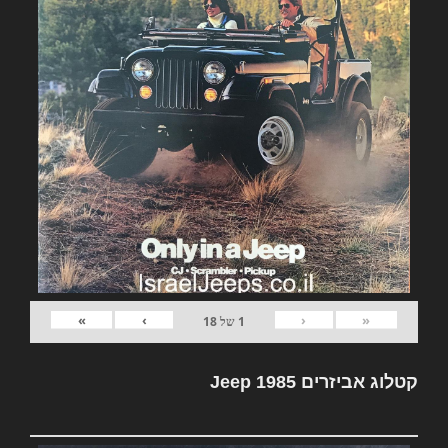
»
›
‹
«
1
של
18
קטלוג אביזרים Jeep 1985