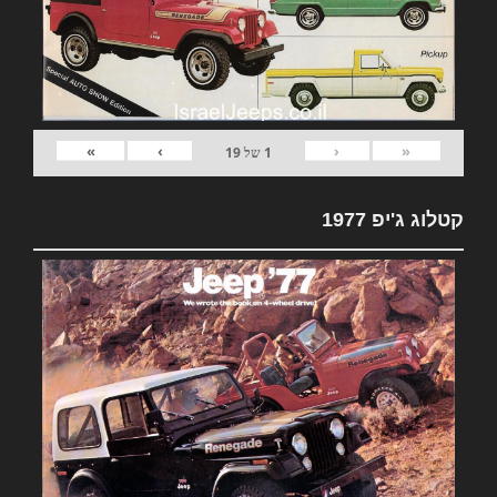
»
›
‹
«
1
של
19
קטלוג ג'יפ 1977