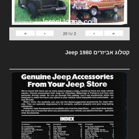
»
›
‹
«
2
של
25
קטלוג אביזרים Jeep 1980