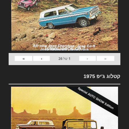
»
›
‹
«
1
של
26
קטלוג ג'יפ 1975