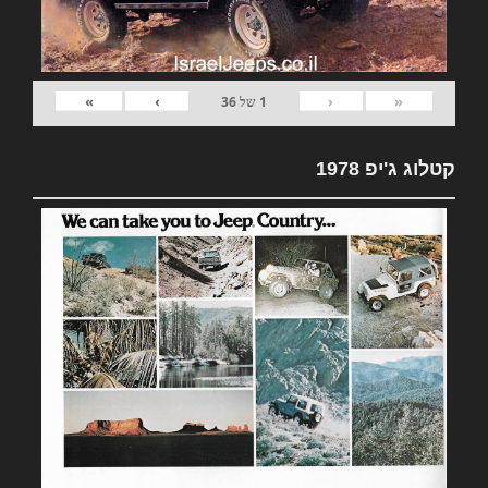
»
›
‹
«
1
של
36
קטלוג ג'יפ 1978