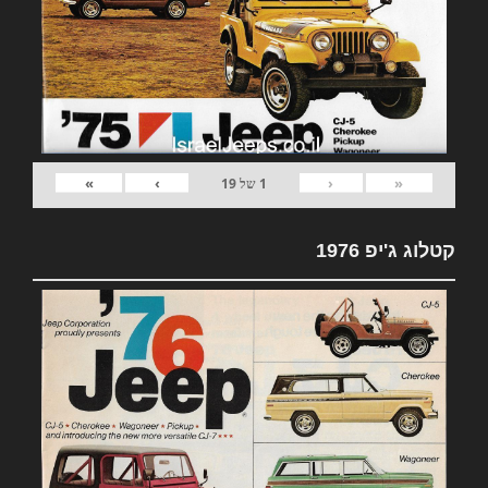
»
›
‹
«
1
של
19
קטלוג ג'יפ 1976