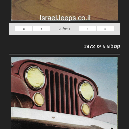
»
›
‹
«
1
של
20
קטלוג ג'יפ 1972