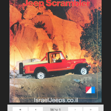
»
›
‹
«
1
של
56