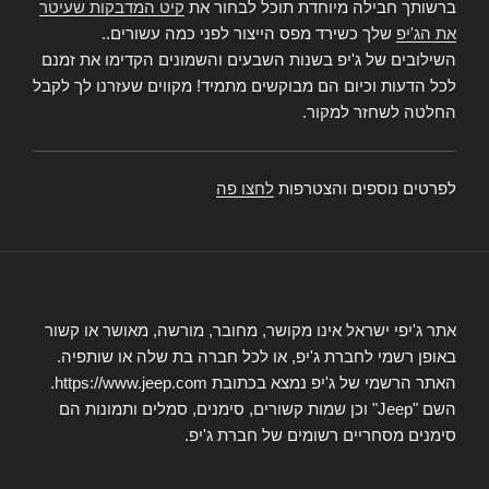
ברשותך חבילה מיוחדת תוכל לבחור את
קיט המדבקות שעיטר
את הג'יפ
שלך כשירד מפס הייצור לפני כמה עשורים..
השילובים של ג'יפ בשנות השבעים והשמונים הקדימו את זמנם
לכל הדעות וכיום הם מבוקשים מתמיד! מקווים שעזרנו לך לקבל
החלטה לשחזר למקור.
לפרטים נוספים והצטרפות
לחצו פה
אתר ג'יפי ישראל אינו מקושר, מחובר, מורשה, מאושר או קשור
באופן רשמי לחברת ג'יפ, או לכל חברה בת שלה או שותפיה.
האתר הרשמי של ג'יפ נמצא בכתובת https://www.jeep.com.
השם "Jeep" וכן שמות קשורים, סימנים, סמלים ותמונות הם
סימנים מסחריים רשומים של חברת ג'יפ.