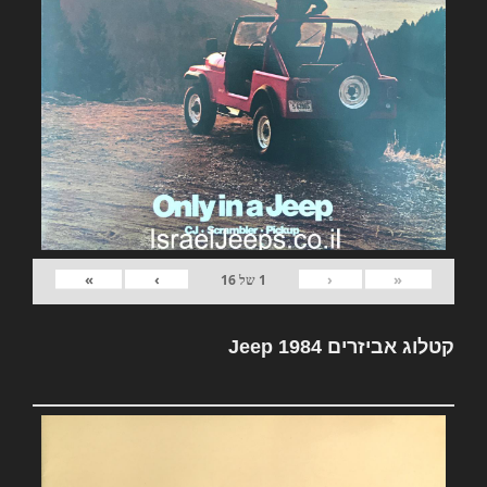
»
›
‹
«
1
של
16
קטלוג אביזרים Jeep 1984