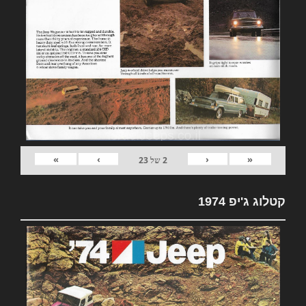
»
›
‹
«
2
של
23
קטלוג ג'יפ 1974