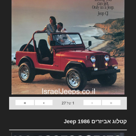
»
›
‹
«
1
של
27
קטלוג אביזרים Jeep 1986