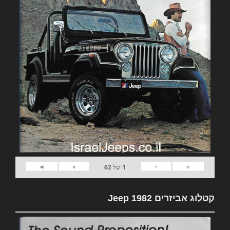
»
›
‹
«
1
של
62
קטלוג אביזרים 1982 Jeep