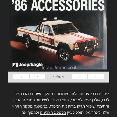
»
›
‹
«
1
של
19
ג'יפ ייצרו דגמים וחבילות מיוחדות במהלך השנים כמו רנגייד,
לרדו, גולדן-איגל ג'מבורי, הונצ'ו ועוד.. לשיחזור המראה הנכון
וחתימת שיפוץ הג'יפ בדוק את המפרט
במפענח מספר הזיהוי
שלנו,לאחר מכן תוכל לעיין
בקטלוג הצבעים
ולבסוף אם