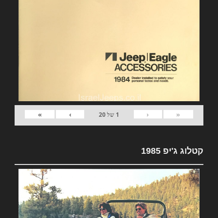
»
›
‹
«
1
של
20
קטלוג ג'יפ 1985