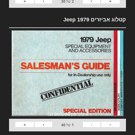
»
›
‹
«
2
של
30
קטלוג אביזרים 1979 Jeep
»
›
‹
«
1
של
40