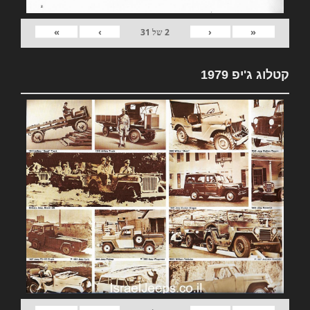
»
›
‹
«
2
של
31
קטלוג ג'יפ 1979