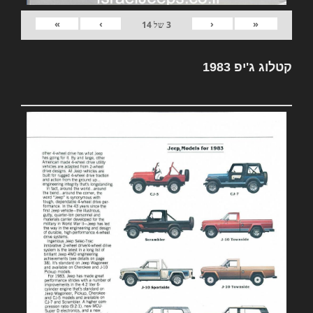
»
›
‹
«
3
של
14
קטלוג ג'יפ 1983