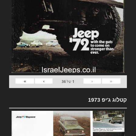
»
›
‹
«
1
של
36
קטלוג ג'יפ 1973