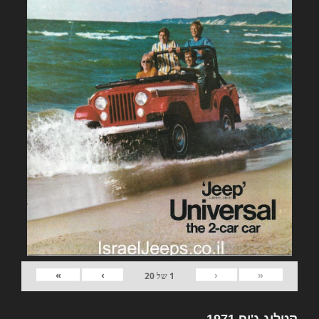
»
›
‹
«
1
של
20