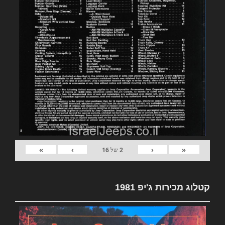
»
›
‹
«
2
של
16
קטלוג מכירות ג'יפ 1981