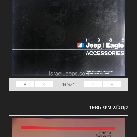
»
›
‹
«
1
של
16
קטלוג ג'יפ 1986