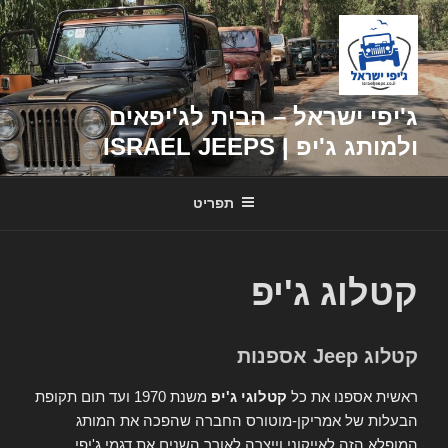
דילוג
לתוכן
ג'יפי ישראל – הבית לג'יפאים
ולמותג ג'יפ | ISRAEL JEEPS
תפריט
קטלוג ג'יפ
קטלוג Jeep אספנות
ראשית אספנו את כל
קטלוגי ג'יפ
משנת 1970 ועד תום תקופת
הבעלות של אמריקן-מוטורס החברה שהפכה את המותג
המופלא הזה לאייקוני וייצרה לאורך השנים את דגמי ג'יפי