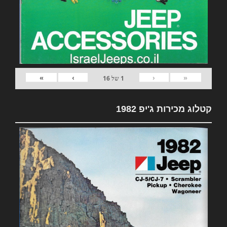
»
›
‹
«
1
של
16
קטלוג מכירות ג'יפ 1982