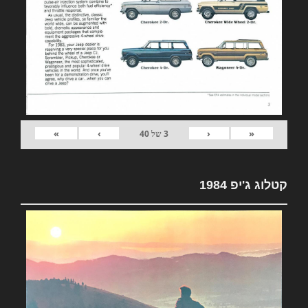
»
›
‹
«
3
של
40
קטלוג ג'יפ 1984