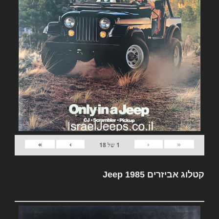
»
›
‹
«
1
של
18
קטלוג אביזרים Jeep 1985