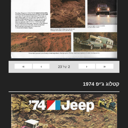
»
›
‹
«
2
של
23
קטלוג ג'יפ 1974