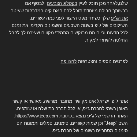
שלנו,לאחר מכן תוכל לעיין
בקטלוג הצבעים
ולבסוף אם
ברשותך חבילה מיוחדת תוכל לבחור את
קיט המדבקות שעיטר
את הג'יפ
שלך כשירד מפס הייצור לפני כמה עשורים..
השילובים של ג'יפ בשנות השבעים והשמונים הקדימו את זמנם
לכל הדעות וכיום הם מבוקשים מתמיד! מקווים שעזרנו לך לקבל
החלטה לשחזר למקור.
לפרטים נוספים והצטרפות
לחצו פה
אתר ג'יפי ישראל אינו מקושר, מחובר, מורשה, מאושר או קשור
באופן רשמי לחברת ג'יפ, או לכל חברה בת שלה או שותפיה.
האתר הרשמי של ג'יפ נמצא בכתובת https://www.jeep.com.
השם "Jeep" וכן שמות קשורים, סימנים, סמלים ותמונות הם
סימנים מסחריים רשומים של חברת ג'יפ.