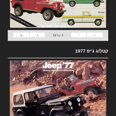
»
›
‹
«
1
של
19
קטלוג ג'יפ 1977