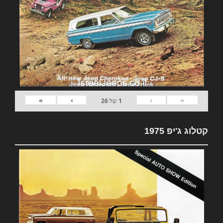
»
›
‹
«
1
של
26
קטלוג ג'יפ 1975