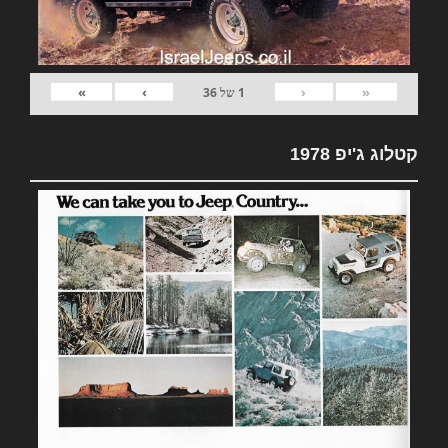
»
›
‹
«
1
של
36
קטלוג ג'יפ 1978