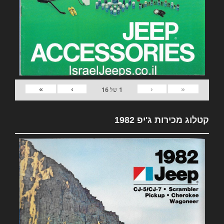
»
›
‹
«
1
של
16
קטלוג מכירות ג'יפ 1982