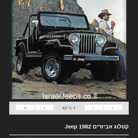
»
›
‹
«
1
של
62
קטלוג אביזרים 1982 Jeep