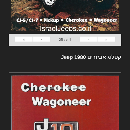
»
›
‹
«
1
של
25
קטלוג אביזרים Jeep 1980