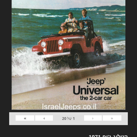
»
›
‹
«
1
של
20