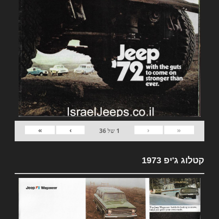
»
›
‹
«
1
של
36
קטלוג ג'יפ 1973