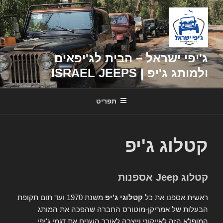
דילוג
לתוכן
ג'יפי ישראל – הבית לג'יפאים
ולמותג ג'יפ | ISRAEL JEEPS
תפריט
קטלוג ג'יפ
קטלוג Jeep אספנות
ראשית אספנו את כל
קטלוגי ג'יפ
משנת 1970 ועד תום תקופת
הבעלות של אמריקן-מוטורס החברה שהפכה את המותג
המופלא הזה לאייקוני וייצרה לאורך השנים את דגמי ג'יפי