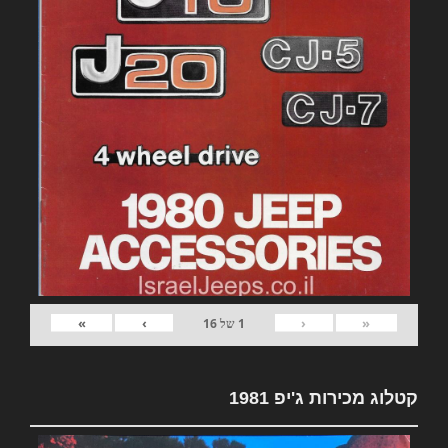
»
›
‹
«
1
של
16
קטלוג מכירות ג'יפ 1981