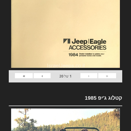
»
›
‹
«
1
של
20
קטלוג ג'יפ 1985