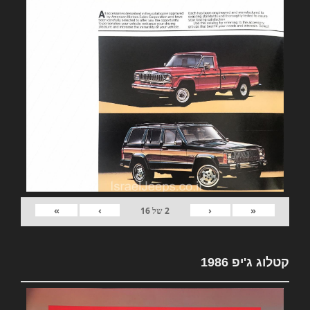
»
›
‹
«
2
של
16
קטלוג ג'יפ 1986