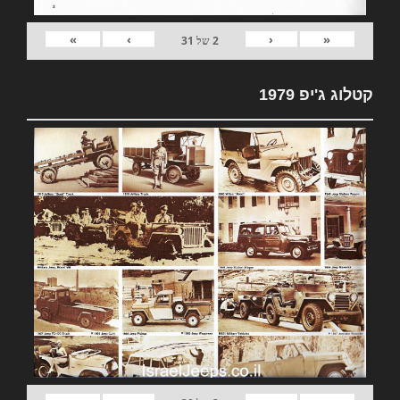
»
›
‹
«
2
של
31
קטלוג ג'יפ 1979