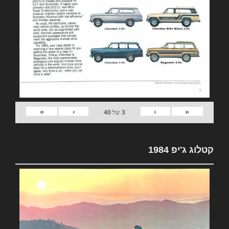
»
›
‹
«
3
של
40
קטלוג ג'יפ 1984