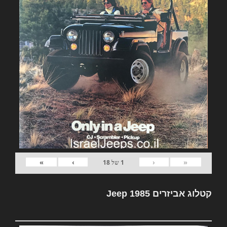
»
›
‹
«
1
של
18
קטלוג אביזרים Jeep 1985