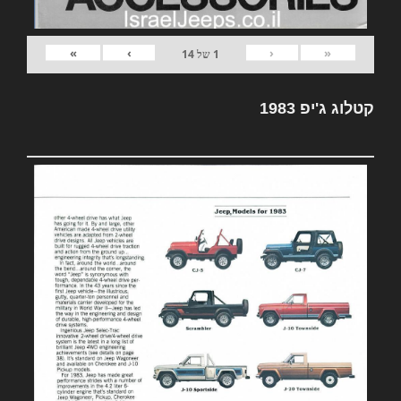
»
›
‹
«
1
של
14
קטלוג ג'יפ 1983