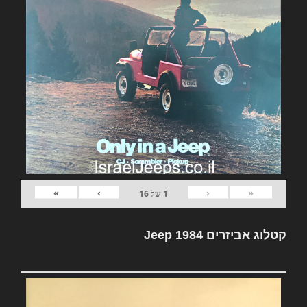
»
›
‹
«
1
של
16
קטלוג אביזרים Jeep 1984