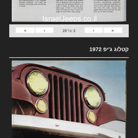
»
›
‹
«
2
של
20
קטלוג ג'יפ 1972