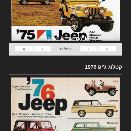
»
›
‹
«
1
של
19
קטלוג ג'יפ 1976