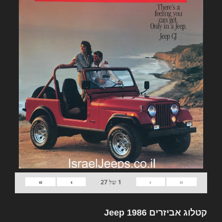
»
›
‹
«
1
של
27
קטלוג אביזרים Jeep 1986