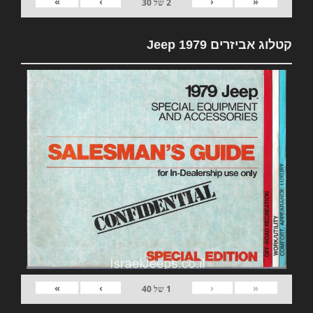
»
›
‹
«
2
של
30
קטלוג אביזרים 1979 Jeep
»
›
‹
«
1
של
40