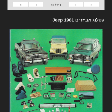
»
›
‹
«
1
של
56
קטלוג אביזרים 1981 Jeep