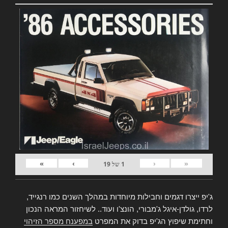
»
›
‹
«
1
של
19
ג'יפ ייצרו דגמים וחבילות מיוחדות במהלך השנים כמו רנגייד,
לרדו, גולדן-איגל ג'מבורי, הונצ'ו ועוד.. לשיחזור המראה הנכון
וחתימת שיפוץ הג'יפ בדוק את המפרט
במפענח מספר הזיהוי