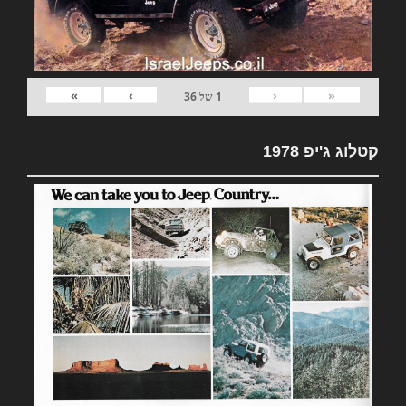
»
›
‹
«
1
של
36
קטלוג ג'יפ 1978