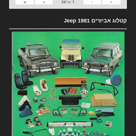
»
›
‹
«
1
של
56
קטלוג אביזרים 1981 Jeep