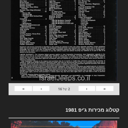
»
›
‹
«
2
של
16
קטלוג מכירות ג'יפ 1981