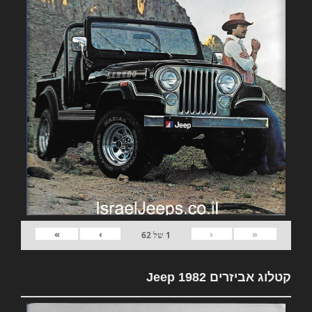
»
›
‹
«
1
של
62
קטלוג אביזרים 1982 Jeep