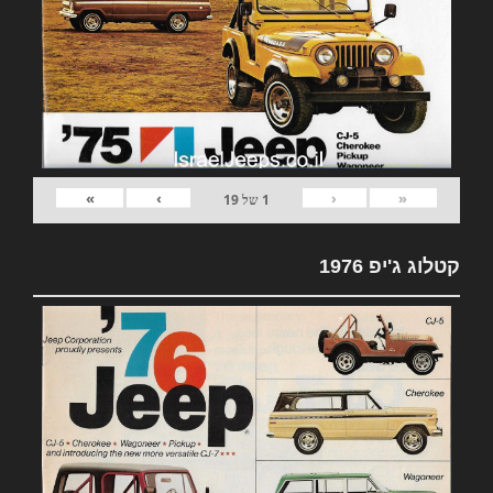
»
›
‹
«
1
של
19
קטלוג ג'יפ 1976