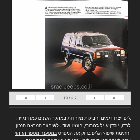
»
›
‹
«
2
של
19
ג'יפ ייצרו דגמים וחבילות מיוחדות במהלך השנים כמו רנגייד,
לרדו, גולדן-איגל ג'מבורי, הונצ'ו ועוד.. לשיחזור המראה הנכון
וחתימת שיפוץ הג'יפ בדוק את המפרט
במפענח מספר הזיהוי