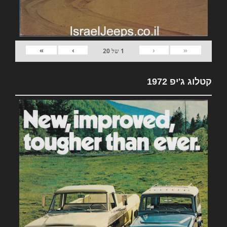
»
›
‹
«
1
של
20
קטלוג ג'יפ 1972