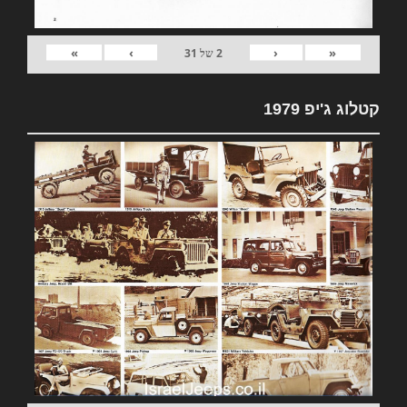
»
›
‹
«
2
של
31
קטלוג ג'יפ 1979