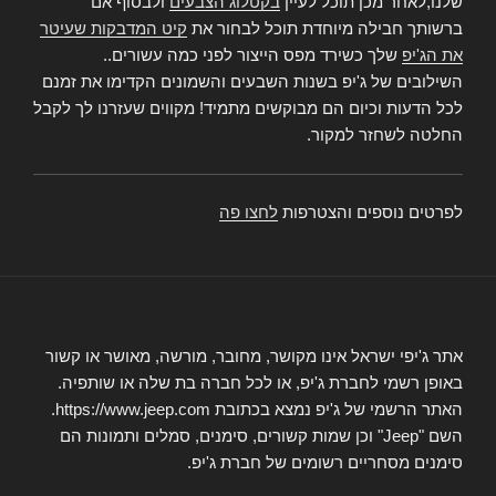
שלנו,לאחר מכן תוכל לעיין
בקטלוג הצבעים
ולבסוף אם
ברשותך חבילה מיוחדת תוכל לבחור את
קיט המדבקות שעיטר
את הג'יפ
שלך כשירד מפס הייצור לפני כמה עשורים..
השילובים של ג'יפ בשנות השבעים והשמונים הקדימו את זמנם
לכל הדעות וכיום הם מבוקשים מתמיד! מקווים שעזרנו לך לקבל
החלטה לשחזר למקור.
לפרטים נוספים והצטרפות
לחצו פה
אתר ג'יפי ישראל אינו מקושר, מחובר, מורשה, מאושר או קשור
באופן רשמי לחברת ג'יפ, או לכל חברה בת שלה או שותפיה.
האתר הרשמי של ג'יפ נמצא בכתובת https://www.jeep.com.
השם "Jeep" וכן שמות קשורים, סימנים, סמלים ותמונות הם
סימנים מסחריים רשומים של חברת ג'יפ.