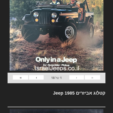
»
›
‹
«
1
של
18
קטלוג אביזרים Jeep 1985