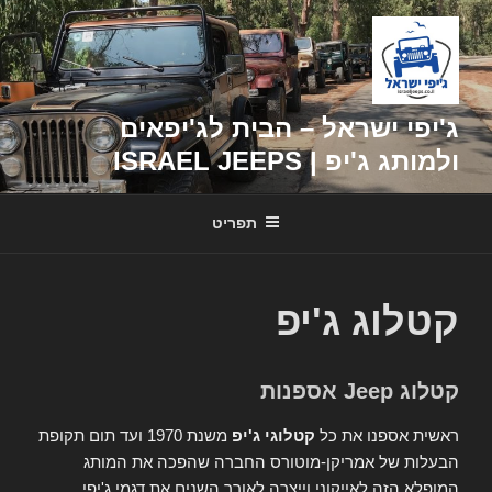
דילוג
לתוכן
ג'יפי ישראל – הבית לג'יפאים
ולמותג ג'יפ | ISRAEL JEEPS
תפריט
קטלוג ג'יפ
קטלוג Jeep אספנות
ראשית אספנו את כל
קטלוגי ג'יפ
משנת 1970 ועד תום תקופת
הבעלות של אמריקן-מוטורס החברה שהפכה את המותג
המופלא הזה לאייקוני וייצרה לאורך השנים את דגמי ג'יפי