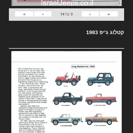
»
›
‹
«
3
של
14
קטלוג ג'יפ 1983