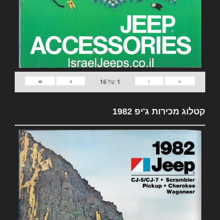
»
›
‹
«
1
של
16
קטלוג מכירות ג'יפ 1982