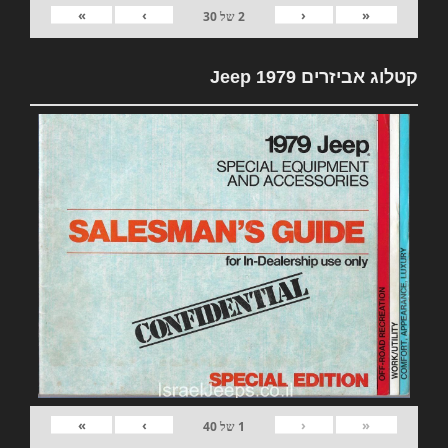
»
›
‹
«
2
של
30
קטלוג אביזרים 1979 Jeep
»
›
‹
«
1
של
40