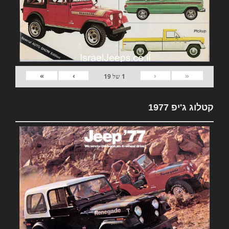
»
›
‹
«
1
של
19
קטלוג ג'יפ 1977