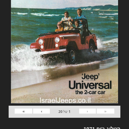
»
›
‹
«
1
של
20