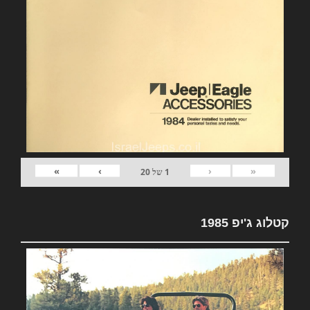
»
›
‹
«
1
של
20
קטלוג ג'יפ 1985