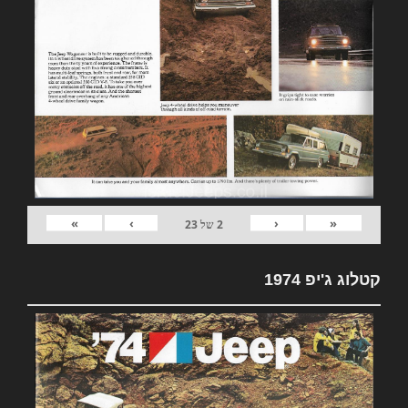
»
›
‹
«
2
של
23
קטלוג ג'יפ 1974