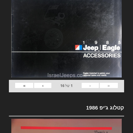
»
›
‹
«
1
של
16
קטלוג ג'יפ 1986