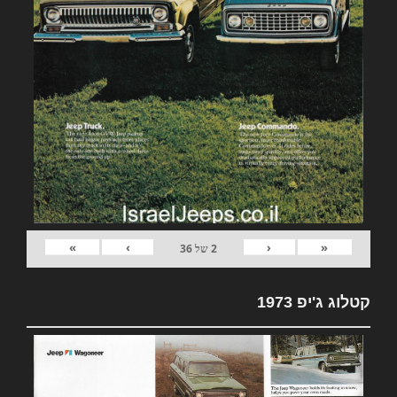
»
›
‹
«
2
של
36
קטלוג ג'יפ 1973