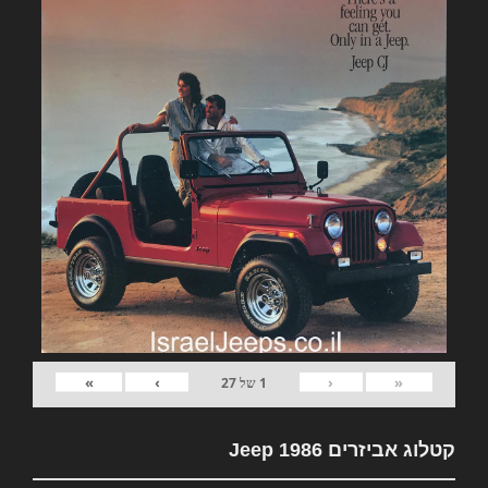
»
›
‹
«
1
של
27
קטלוג אביזרים Jeep 1986