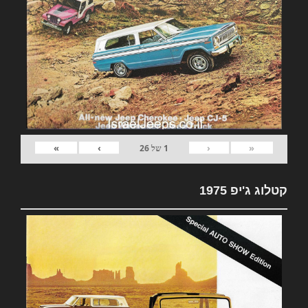
»
›
‹
«
1
של
26
קטלוג ג'יפ 1975