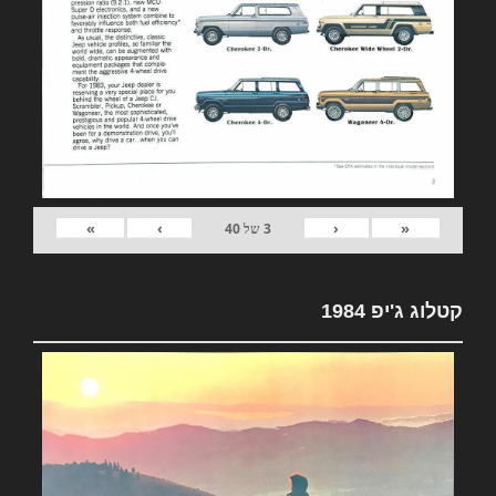
»
›
‹
«
3
של
40
קטלוג ג'יפ 1984