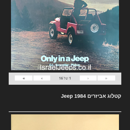
»
›
‹
«
1
של
16
קטלוג אביזרים Jeep 1984