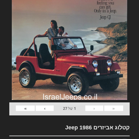
»
›
‹
«
1
של
27
קטלוג אביזרים Jeep 1986