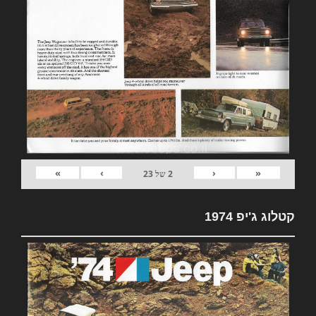
»
›
‹
«
2
של
23
קטלוג ג'יפ 1974