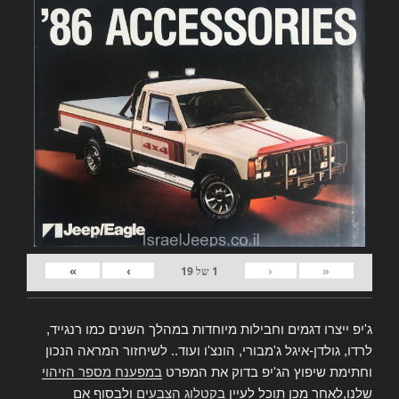
»
›
‹
«
1
של
19
ג'יפ ייצרו דגמים וחבילות מיוחדות במהלך השנים כמו רנגייד,
לרדו, גולדן-איגל ג'מבורי, הונצ'ו ועוד.. לשיחזור המראה הנכון
וחתימת שיפוץ הג'יפ בדוק את המפרט
במפענח מספר הזיהוי
שלנו,לאחר מכן תוכל לעיין
בקטלוג הצבעים
ולבסוף אם