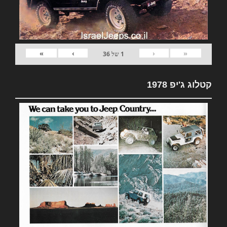
»
›
‹
«
1
של
36
קטלוג ג'יפ 1978