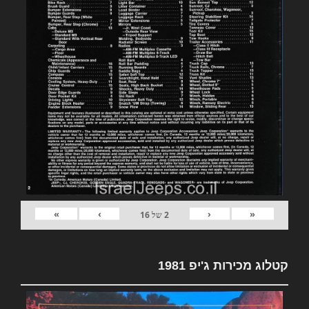
»
›
‹
«
2
של
16
קטלוג מכירות ג'יפ 1981