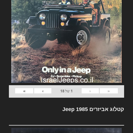
»
›
‹
«
1
של
18
קטלוג אביזרים Jeep 1985