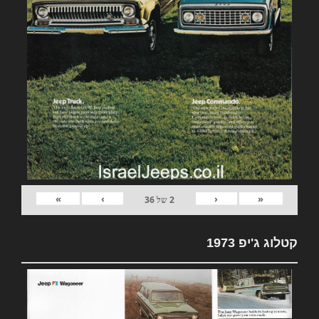
»
›
‹
«
2
של
36
קטלוג ג'יפ 1973