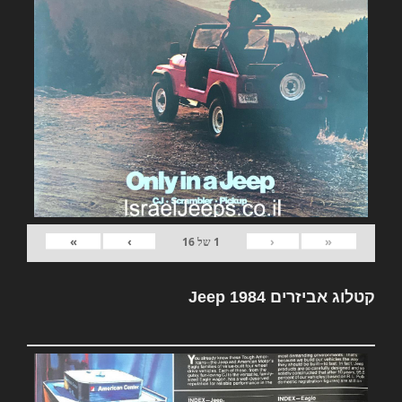
»
›
‹
«
1
של
16
קטלוג אביזרים Jeep 1984