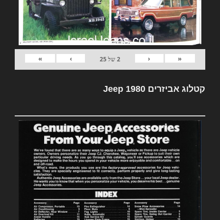
»
›
‹
«
2
של
25
קטלוג אביזרים Jeep 1980