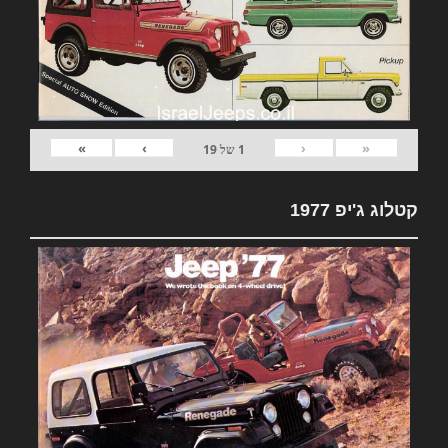
»
›
‹
«
1
של
19
קטלוג ג'יפ 1977