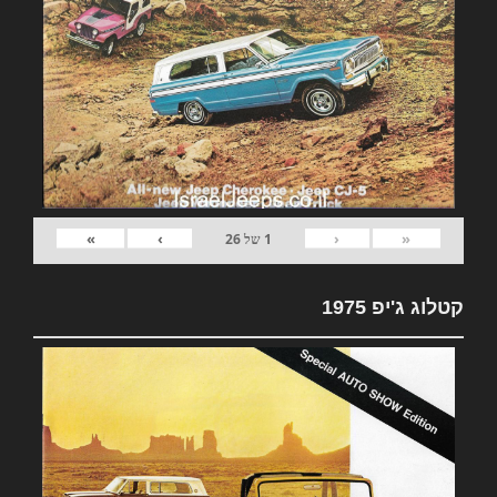
»
›
‹
«
1
של
26
קטלוג ג'יפ 1975