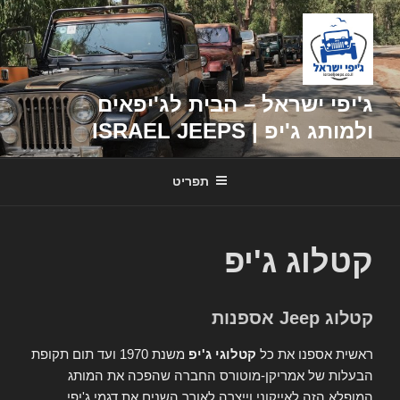
דילוג
לתוכן
ג'יפי ישראל – הבית לג'יפאים
ולמותג ג'יפ | ISRAEL JEEPS
תפריט
קטלוג ג'יפ
קטלוג Jeep אספנות
ראשית אספנו את כל
קטלוגי ג'יפ
משנת 1970 ועד תום תקופת
הבעלות של אמריקן-מוטורס החברה שהפכה את המותג
המופלא הזה לאייקוני וייצרה לאורך השנים את דגמי ג'יפי