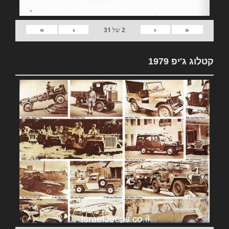
»
›
‹
«
2
של
31
קטלוג ג'יפ 1979