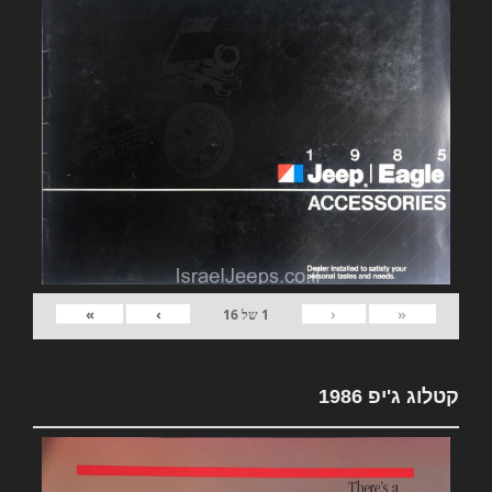
»
›
‹
«
1
של
16
קטלוג ג'יפ 1986