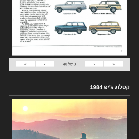
»
›
‹
«
3
של
40
קטלוג ג'יפ 1984