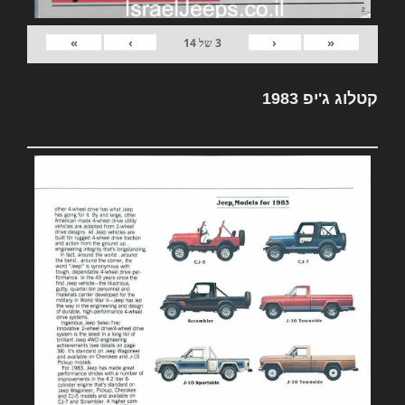
»
›
‹
«
3
של
14
קטלוג ג'יפ 1983