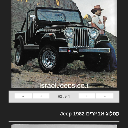
»
›
‹
«
1
של
62
קטלוג אביזרים 1982 Jeep