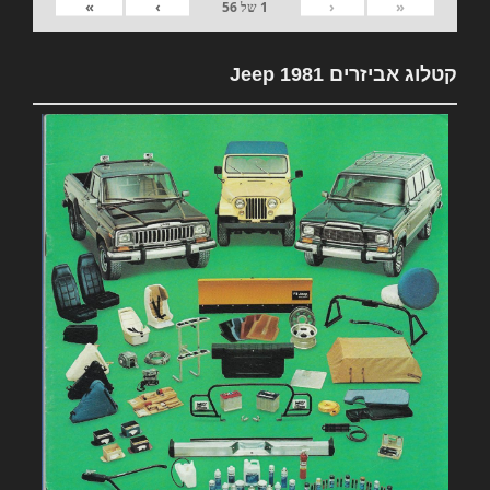
»
›
‹
«
1
של
56
קטלוג אביזרים 1981 Jeep