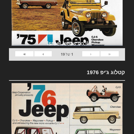
»
›
‹
«
1
של
19
קטלוג ג'יפ 1976