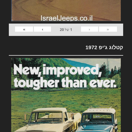
»
›
‹
«
1
של
20
קטלוג ג'יפ 1972