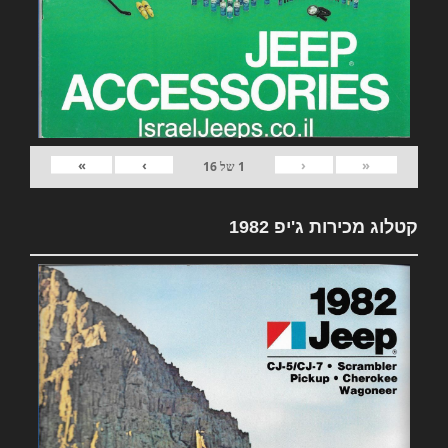
»
›
‹
«
1
של
16
קטלוג מכירות ג'יפ 1982