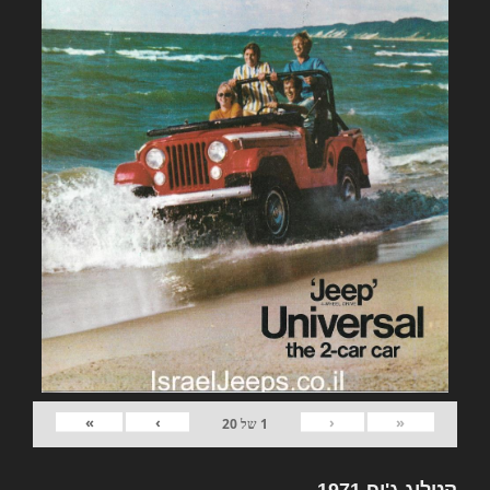
»
›
‹
«
1
של
20