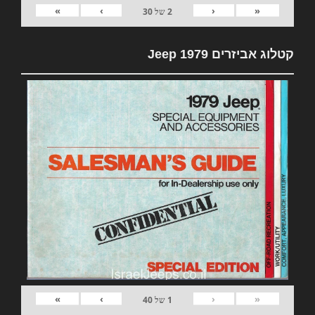
»
›
‹
«
2
של
30
קטלוג אביזרים 1979 Jeep
»
›
‹
«
1
של
40