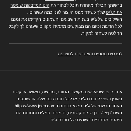
ברשותך חבילה מיוחדת תוכל לבחור את
קיט המדבקות שעיטר
את הג'יפ
שלך כשירד מפס הייצור לפני כמה עשורים..
השילובים של ג'יפ בשנות השבעים והשמונים הקדימו את זמנם
לכל הדעות וכיום הם מבוקשים מתמיד! מקווים שעזרנו לך לקבל
החלטה לשחזר למקור.
לפרטים נוספים והצטרפות
לחצו פה
אתר ג'יפי ישראל אינו מקושר, מחובר, מורשה, מאושר או קשור
באופן רשמי לחברת ג'יפ, או לכל חברה בת שלה או שותפיה.
האתר הרשמי של ג'יפ נמצא בכתובת https://www.jeep.com.
השם "Jeep" וכן שמות קשורים, סימנים, סמלים ותמונות הם
סימנים מסחריים רשומים של חברת ג'יפ.