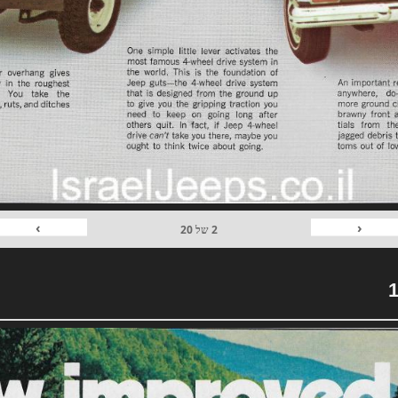
›
‹
2
של
20