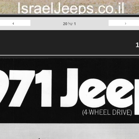
›
‹
1
של
20