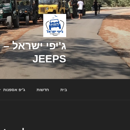
דילוג
לתוכן
JEEPS
בית
חדשות
ג'יפ אספנות