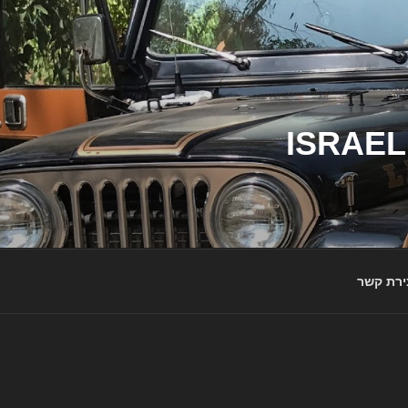
ג'יפי ישראל – הבית לג'יפאים ולמותג ג'יפ | ISRAEL
ירת קשר