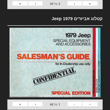
»
›
‹
«
2
של
30
קטלוג אביזרים 1979 Jeep
»
›
‹
«
1
של
40