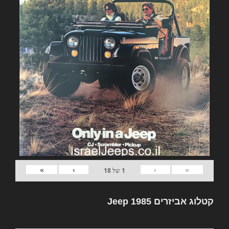
»
›
‹
«
1
של
18
קטלוג אביזרים Jeep 1985