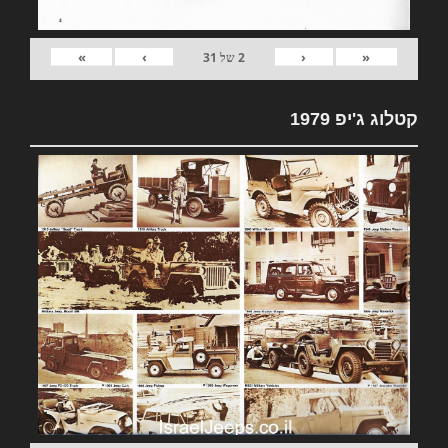
»
›
‹
«
2
של
31
קטלוג ג'יפ 1979