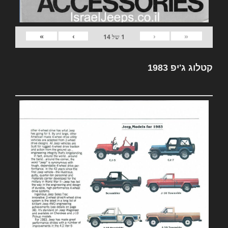
»
›
‹
«
1
של
14
קטלוג ג'יפ 1983