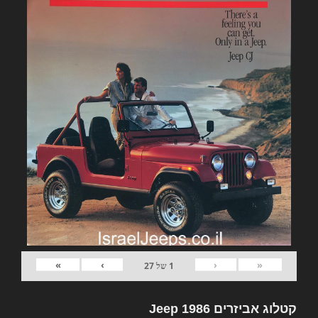
»
›
‹
«
1
של
27
קטלוג אביזרים Jeep 1986