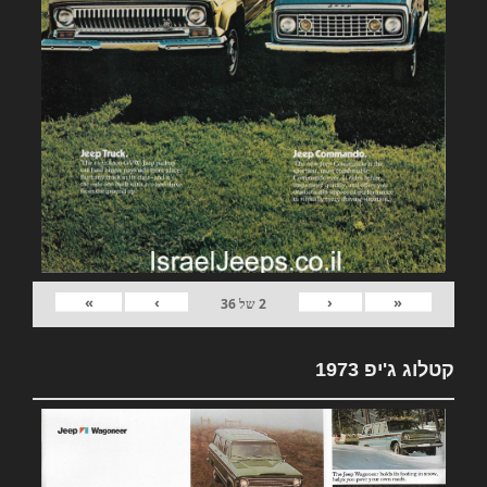
»
›
‹
«
2
של
36
קטלוג ג'יפ 1973