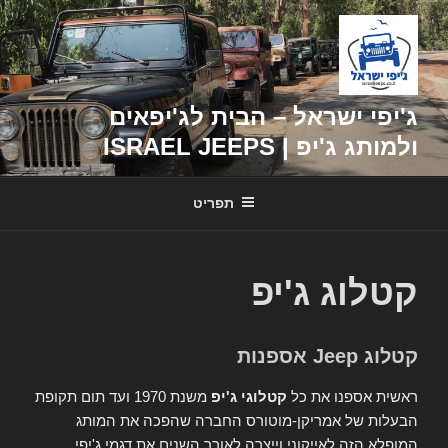
דילוג
לתוכן
ג'יפי ישראל – הבית לג'יפאים
ולמותג ג'יפ | ISRAEL JEEPS
תפריט
קטלוג ג'יפ
קטלוג Jeep אספנות
ראשית אספנו את כל
קטלוגי ג'יפ
משנת 1970 ועד תום תקופת
הבעלות של אמריקן-מוטורס החברה שהפכה את המותג
המופלא הזה לאייקוני וייצרה לאורך השנים את דגמי ג'יפי