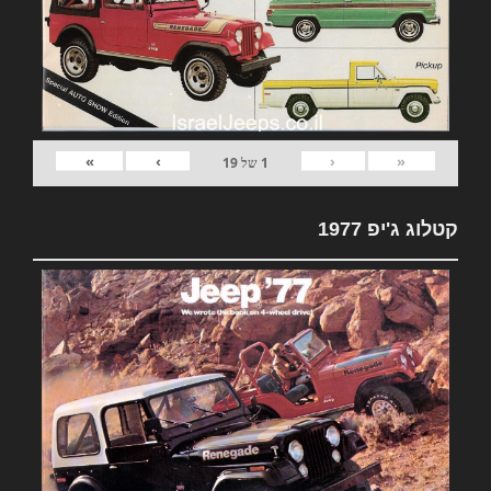
»
›
‹
«
1
של
19
קטלוג ג'יפ 1977