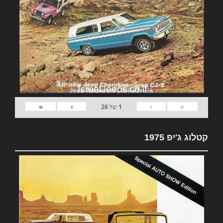
»
›
‹
«
1
של
26
קטלוג ג'יפ 1975