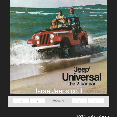
»
›
‹
«
1
של
20