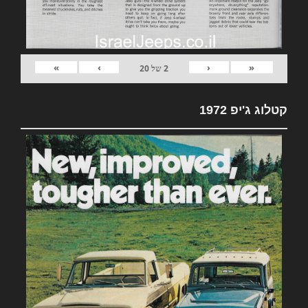
»
›
‹
«
2
של
20
קטלוג ג'יפ 1972