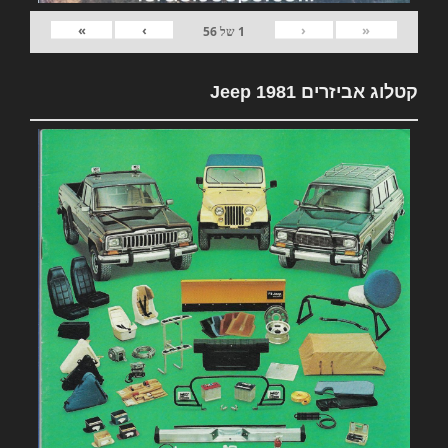
»
›
‹
«
1
של
56
קטלוג אביזרים 1981 Jeep