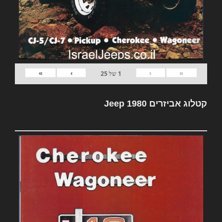
»
›
‹
«
1
של
25
קטלוג אביזרים Jeep 1980