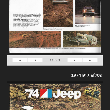
»
›
‹
«
2
של
23
קטלוג ג'יפ 1974