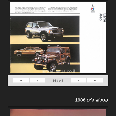
»
›
‹
«
3
של
16
קטלוג ג'יפ 1986