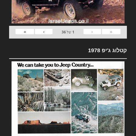
»
›
‹
«
1
של
36
קטלוג ג'יפ 1978