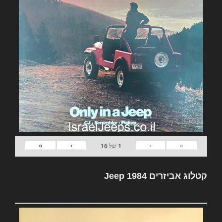
»
›
‹
«
1
של
16
קטלוג אביזרים Jeep 1984