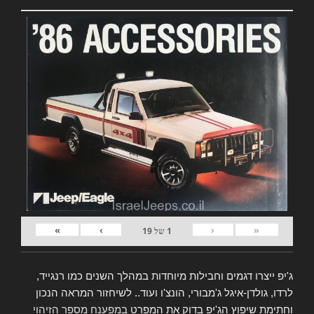
»
›
‹
«
1
של
19
ג'יפ ייצרו דגמים וחבילות מיוחדות במהלך השנים כמו רנגייד,
לרדו, גולדן-איגל ג'מבורי, הונצ'ו ועוד.. לשיחזור המראה הנכון
וחתימת שיפוץ הג'יפ בדוק את המפרט
במפענח מספר הזיהוי