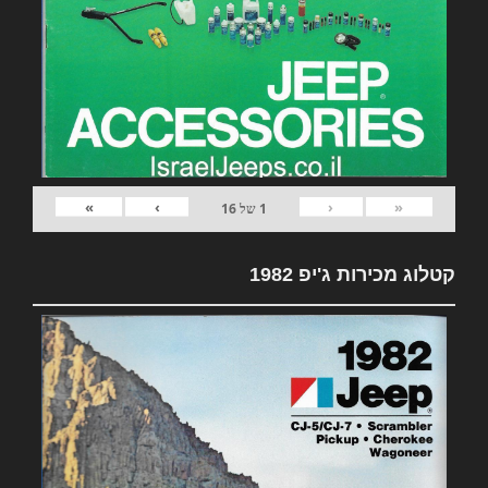
»
›
‹
«
1
של
16
קטלוג מכירות ג'יפ 1982