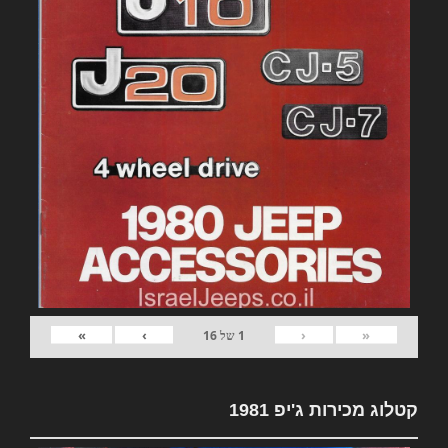
»
›
‹
«
1
של
16
קטלוג מכירות ג'יפ 1981