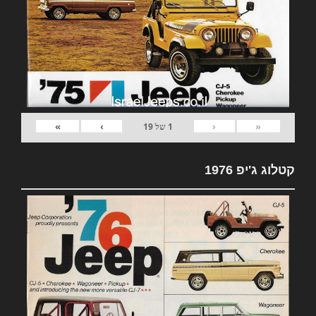
»
›
‹
«
1
של
19
קטלוג ג'יפ 1976