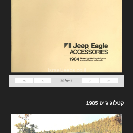
»
›
‹
«
1
של
20
קטלוג ג'יפ 1985