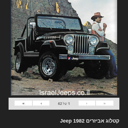
»
›
‹
«
1
של
62
קטלוג אביזרים 1982 Jeep