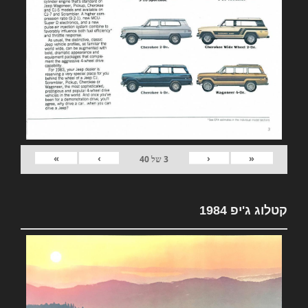
»
›
‹
«
3
של
40
קטלוג ג'יפ 1984