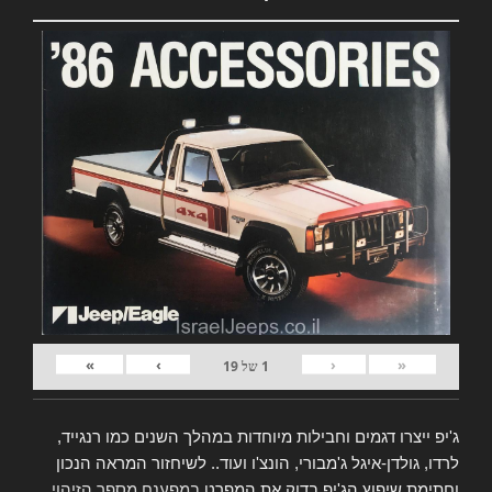
»
›
‹
«
1
של
19
ג'יפ ייצרו דגמים וחבילות מיוחדות במהלך השנים כמו רנגייד,
לרדו, גולדן-איגל ג'מבורי, הונצ'ו ועוד.. לשיחזור המראה הנכון
וחתימת שיפוץ הג'יפ בדוק את המפרט
במפענח מספר הזיהוי