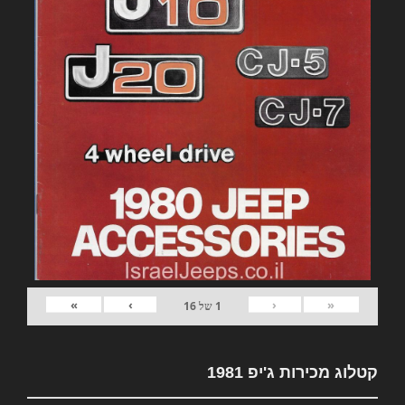
»
›
‹
«
1
של
16
קטלוג מכירות ג'יפ 1981