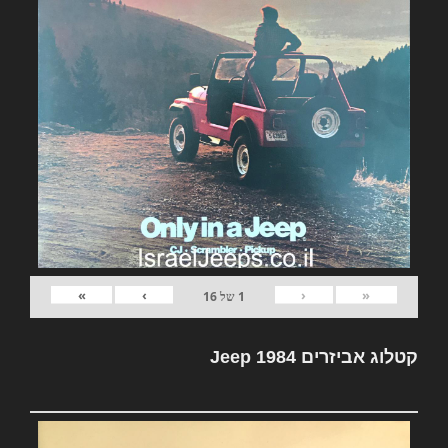
»
›
‹
«
1
של
16
קטלוג אביזרים Jeep 1984