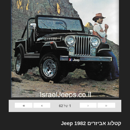
»
›
‹
«
1
של
62
קטלוג אביזרים 1982 Jeep