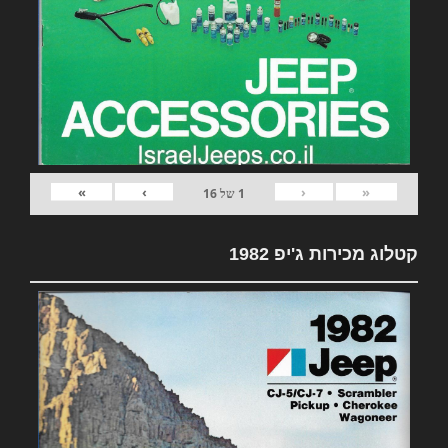
»
›
‹
«
1
של
16
קטלוג מכירות ג'יפ 1982