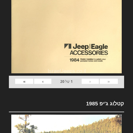
»
›
‹
«
1
של
20
קטלוג ג'יפ 1985