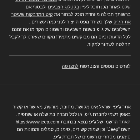
שלנו,לאחר מכן תוכל לעיין
בקטלוג הצבעים
ולבסוף אם
ברשותך חבילה מיוחדת תוכל לבחור את
קיט המדבקות שעיטר
את הג'יפ
שלך כשירד מפס הייצור לפני כמה עשורים..
השילובים של ג'יפ בשנות השבעים והשמונים הקדימו את זמנם
לכל הדעות וכיום הם מבוקשים מתמיד! מקווים שעזרנו לך לקבל
החלטה לשחזר למקור.
לפרטים נוספים והצטרפות
לחצו פה
אתר ג'יפי ישראל אינו מקושר, מחובר, מורשה, מאושר או קשור
באופן רשמי לחברת ג'יפ, או לכל חברה בת שלה או שותפיה.
האתר הרשמי של ג'יפ נמצא בכתובת https://www.jeep.com.
השם "Jeep" וכן שמות קשורים, סימנים, סמלים ותמונות הם
סימנים מסחריים רשומים של חברת ג'יפ.