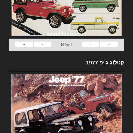
»
›
‹
«
1
של
19
קטלוג ג'יפ 1977