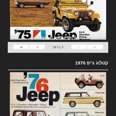
»
›
‹
«
1
של
19
קטלוג ג'יפ 1976