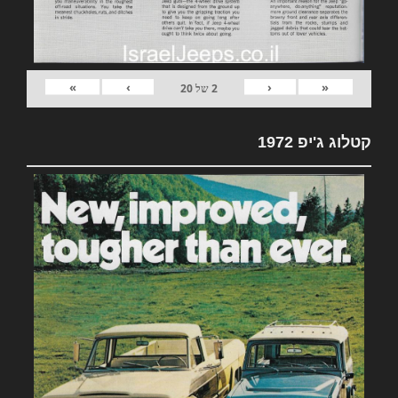
»
›
‹
«
2
של
20
קטלוג ג'יפ 1972