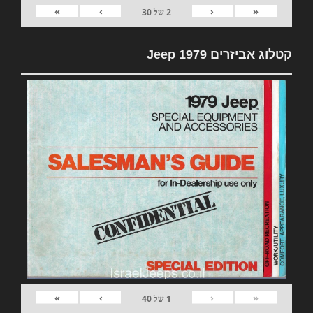
»
›
‹
«
2
של
30
קטלוג אביזרים 1979 Jeep
»
›
‹
«
1
של
40