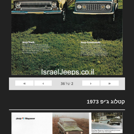
»
›
‹
«
2
של
36
קטלוג ג'יפ 1973