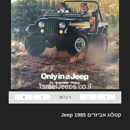
»
›
‹
«
1
של
18
קטלוג אביזרים Jeep 1985