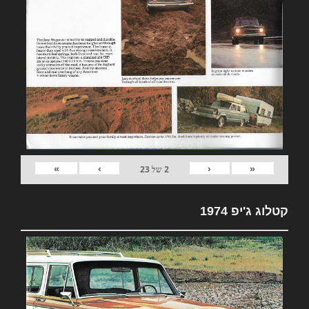
»
›
‹
«
2
של
23
קטלוג ג'יפ 1974