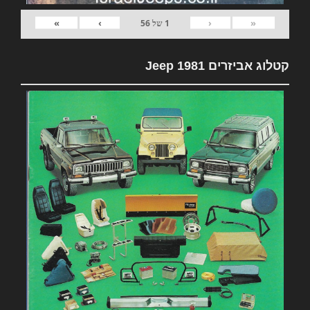
»
›
‹
«
1
של
56
קטלוג אביזרים 1981 Jeep