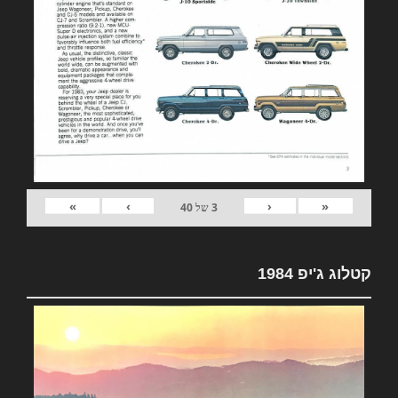
»
›
‹
«
3
של
40
קטלוג ג'יפ 1984