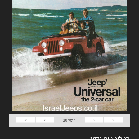
»
›
‹
«
1
של
20