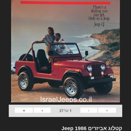
»
›
‹
«
1
של
27
קטלוג אביזרים Jeep 1986