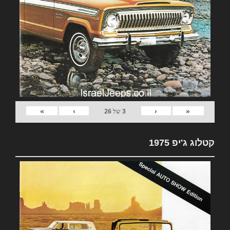
»
›
‹
«
3
של
26
קטלוג ג'יפ 1975