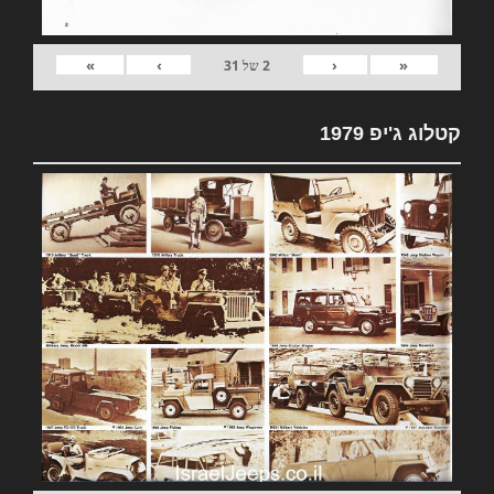
»
›
‹
«
2
של
31
קטלוג ג'יפ 1979