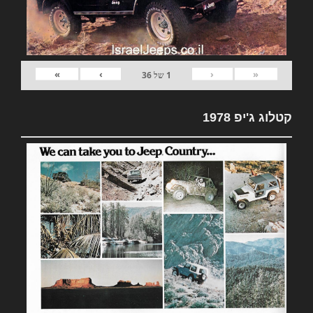
»
›
‹
«
1
של
36
קטלוג ג'יפ 1978