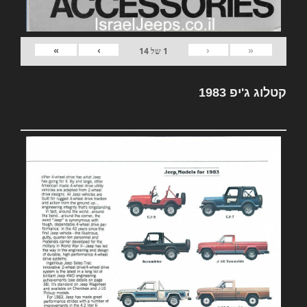
»
›
‹
«
1
של
14
קטלוג ג'יפ 1983