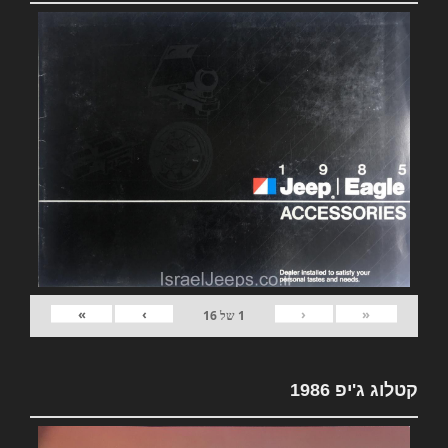
»
›
‹
«
1
של
16
קטלוג ג'יפ 1986