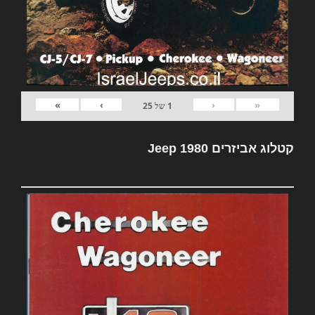
»
›
‹
«
1
של
25
קטלוג אביזרים Jeep 1980