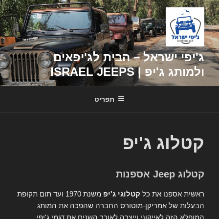
דילוג
לתוכן
ג'יפי ישראל – הבית לג'יפאים
ולמותג ג'יפ | ISRAEL JEEPS
תפריט
קטלוג ג'יפ
קטלוג Jeep אספנות
ראשית אספנו את כל
קטלוגי ג'יפ
משנת 1970 ועד תום תקופת
הבעלות של אמריקן-מוטורס החברה שהפכה את המותג
המופלא הזה לאייקוני וייצרה לאורך השנים את דגמי ג'יפי