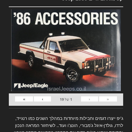
»
›
‹
«
1
של
19
ג'יפ ייצרו דגמים וחבילות מיוחדות במהלך השנים כמו רנגייד,
לרדו, גולדן-איגל ג'מבורי, הונצ'ו ועוד.. לשיחזור המראה הנכון