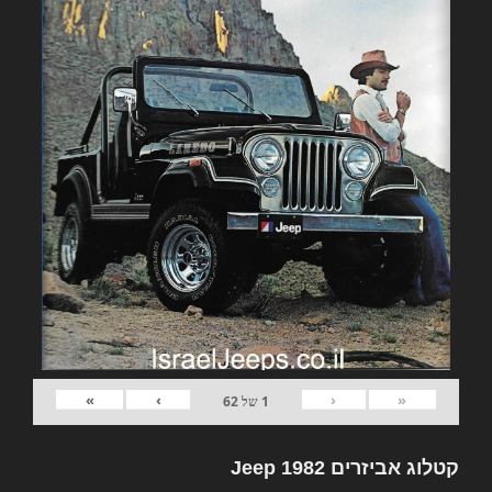
»
›
‹
«
1
של
62
קטלוג אביזרים 1982 Jeep