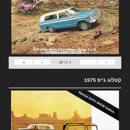
»
›
‹
«
1
של
26
קטלוג ג'יפ 1975