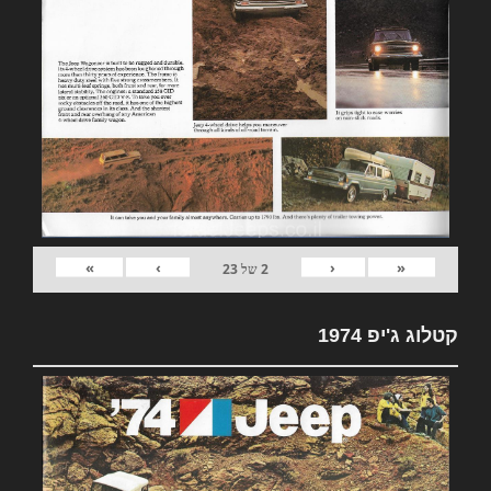
»
›
‹
«
2
של
23
קטלוג ג'יפ 1974