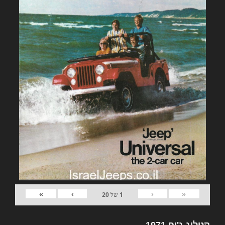
»
›
‹
«
1
של
20