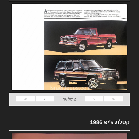
»
›
‹
«
2
של
16
קטלוג ג'יפ 1986