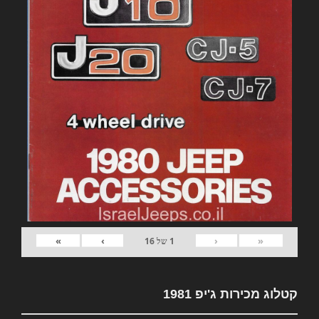
»
›
‹
«
1
של
16
קטלוג מכירות ג'יפ 1981