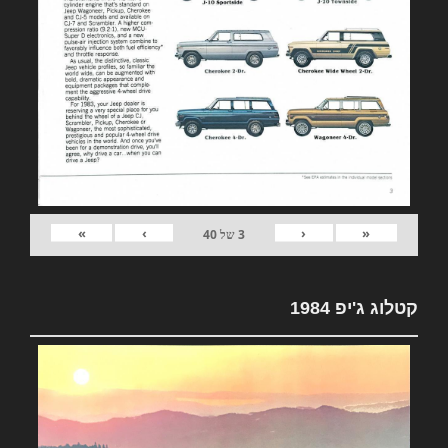
»
›
‹
«
3
של
40
קטלוג ג'יפ 1984