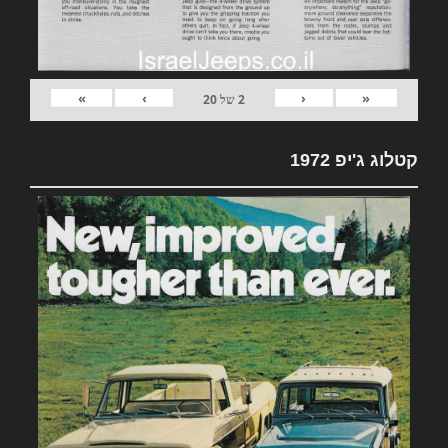
»
›
‹
«
2
של
20
קטלוג ג'יפ 1972