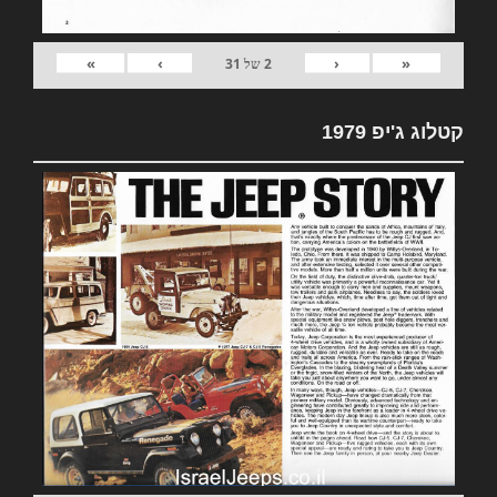
»
›
‹
«
2
של
31
קטלוג ג'יפ 1979