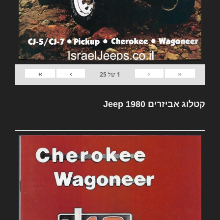
»
›
‹
«
1
של
25
קטלוג אביזרים Jeep 1980