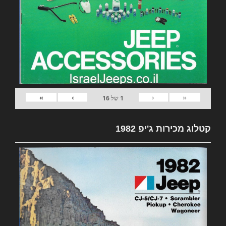
»
›
‹
«
1
של
16
קטלוג מכירות ג'יפ 1982