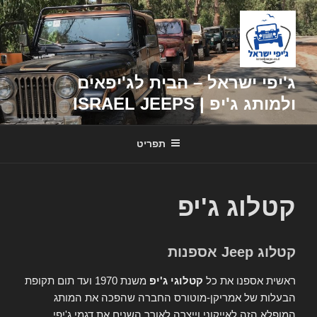
דילוג
לתוכן
ג'יפי ישראל – הבית לג'יפאים
ולמותג ג'יפ | ISRAEL JEEPS
תפריט
קטלוג ג'יפ
קטלוג Jeep אספנות
ראשית אספנו את כל
קטלוגי ג'יפ
משנת 1970 ועד תום תקופת
הבעלות של אמריקן-מוטורס החברה שהפכה את המותג
המופלא הזה לאייקוני וייצרה לאורך השנים את דגמי ג'יפי