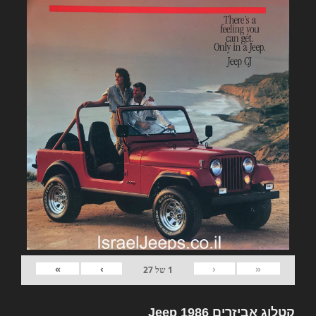
»
›
‹
«
1
של
27
קטלוג אביזרים Jeep 1986