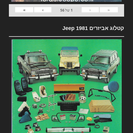
»
›
‹
«
1
של
56
קטלוג אביזרים 1981 Jeep