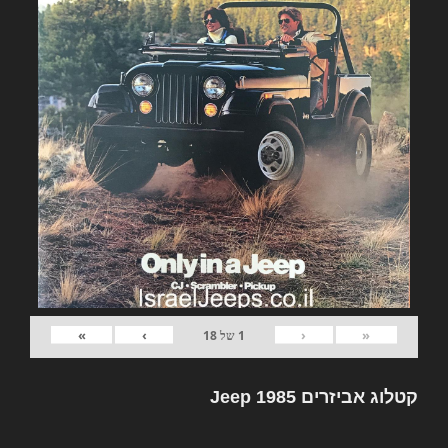
»
›
‹
«
1
של
18
קטלוג אביזרים Jeep 1985