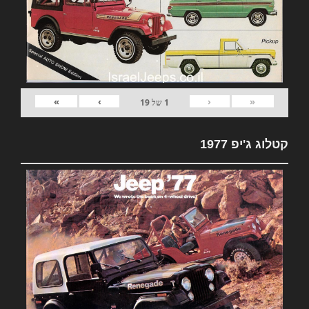
»
›
‹
«
1
של
19
קטלוג ג'יפ 1977