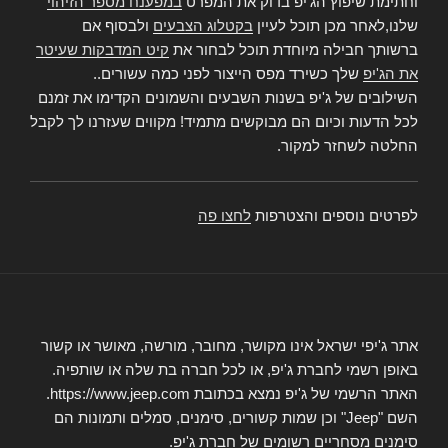
וחתימת שיפוץ הג'יפ בדוק את המפרט
במפענח מספר הזיהוי
שלנו,לאחר מכן תוכל לעיין
בקטלוג הצבעים
ולבסוף אם
ברשותך חבילה מיוחדת תוכל לבחור את
קיט המדבקות שעיטר
את הג'יפ
שלך כשירד מפס הייצור לפני כמה עשורים..
השילובים של ג'יפ בשנות השבעים והשמונים הקדימו את זמנם
לכל הדעות וכיום הם מבוקשים מתמיד! מקווים שעזרנו לך לקבל
החלטה לשחזר למקור.
לפרטים נוספים והצטרפות
לחצו פה
אתר ג'יפי ישראל אינו מקושר, מחובר, מורשה, מאושר או קשור
באופן רשמי לחברת ג'יפ, או לכל חברה בת שלה או שותפיה.
האתר הרשמי של ג'יפ נמצא בכתובת https://www.jeep.com.
השם "Jeep" וכן שמות קשורים, סימנים, סמלים ותמונות הם
סימנים מסחריים רשומים של חברת ג'יפ.