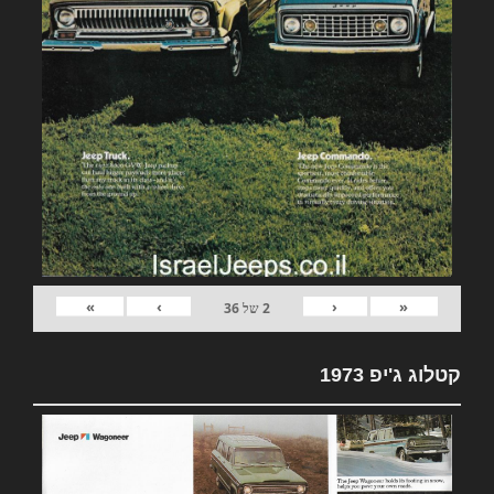
»
›
‹
«
2
של
36
קטלוג ג'יפ 1973