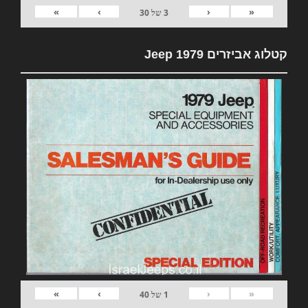
»
›
‹
«
3
של
30
קטלוג אביזרים 1979 Jeep
»
›
‹
«
1
של
40