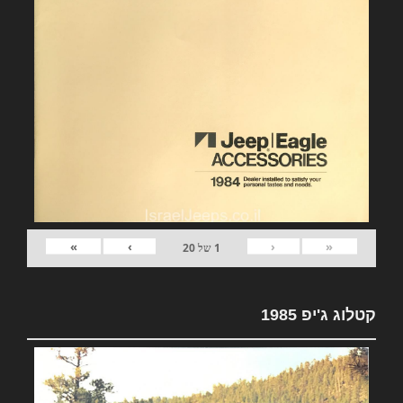
»
›
‹
«
1
של
20
קטלוג ג'יפ 1985