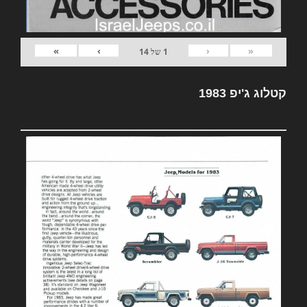
»
›
‹
«
1
של
14
קטלוג ג'יפ 1983