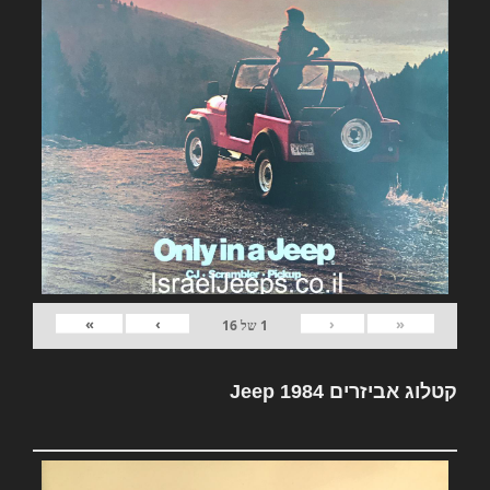
»
›
‹
«
1
של
16
קטלוג אביזרים Jeep 1984