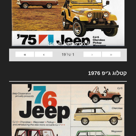
»
›
‹
«
1
של
19
קטלוג ג'יפ 1976