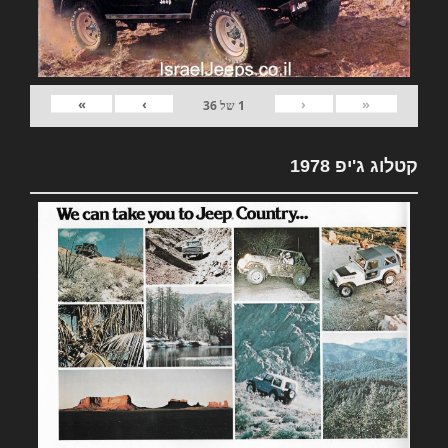
»
›
‹
«
1
של
36
קטלוג ג'יפ 1978