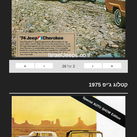
»
›
‹
«
2
של
26
קטלוג ג'יפ 1975