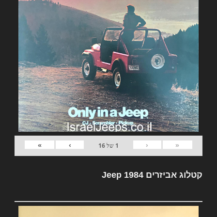
»
›
‹
«
1
של
16
קטלוג אביזרים Jeep 1984