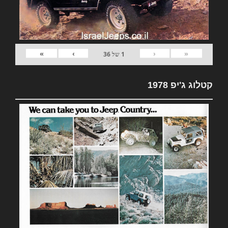
»
›
‹
«
1
של
36
קטלוג ג'יפ 1978