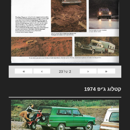
»
›
‹
«
2
של
23
קטלוג ג'יפ 1974