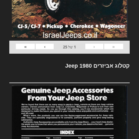
»
›
‹
«
1
של
25
קטלוג אביזרים Jeep 1980