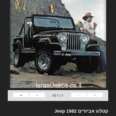
»
›
‹
«
1
של
62
קטלוג אביזרים 1982 Jeep