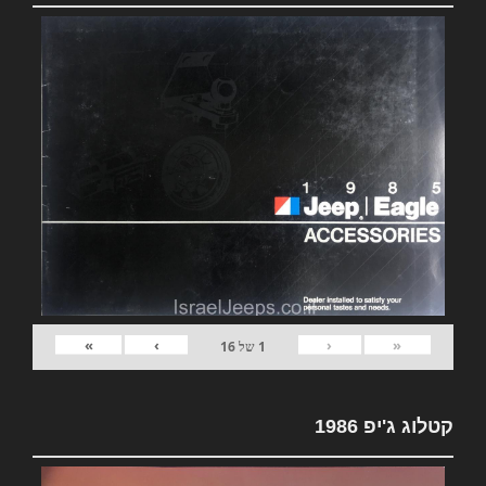
»
›
‹
«
1
של
16
קטלוג ג'יפ 1986