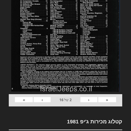
»
›
‹
«
2
של
16
קטלוג מכירות ג'יפ 1981