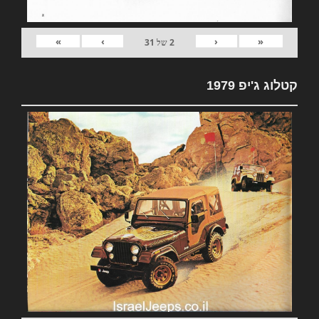
»
›
‹
«
2
של
31
קטלוג ג'יפ 1979