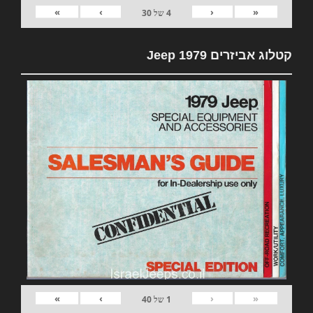
»
›
‹
«
4
של
30
קטלוג אביזרים 1979 Jeep
»
›
‹
«
1
של
40