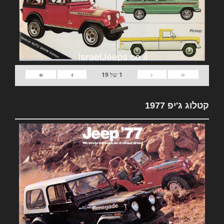
»
›
‹
«
1
של
19
קטלוג ג'יפ 1977