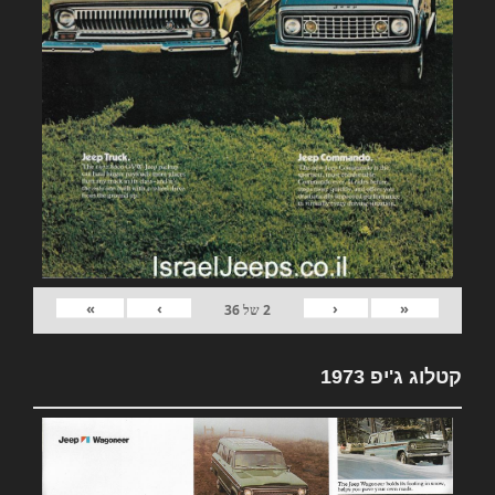
»
›
‹
«
2
של
36
קטלוג ג'יפ 1973