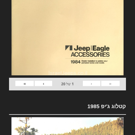
»
›
‹
«
1
של
20
קטלוג ג'יפ 1985