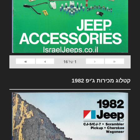
»
›
‹
«
1
של
16
קטלוג מכירות ג'יפ 1982