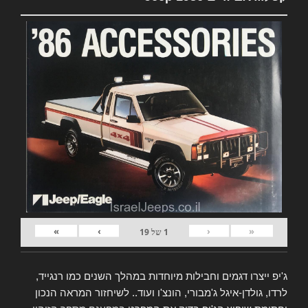
»
›
‹
«
1
של
19
ג'יפ ייצרו דגמים וחבילות מיוחדות במהלך השנים כמו רנגייד,
לרדו, גולדן-איגל ג'מבורי, הונצ'ו ועוד.. לשיחזור המראה הנכון