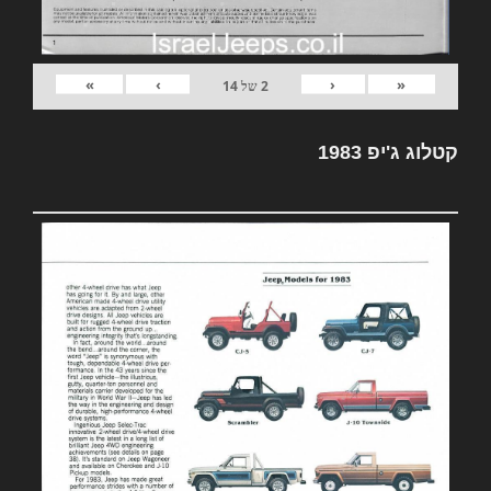
»
›
‹
«
2
של
14
קטלוג ג'יפ 1983