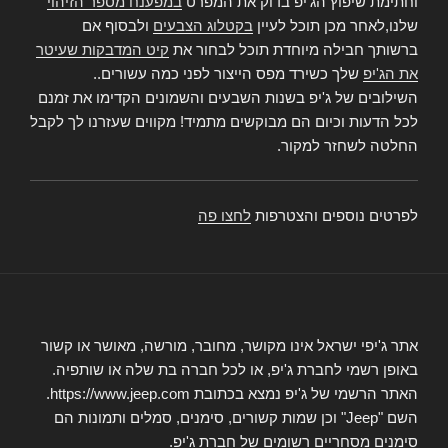
וחתימת שיפוץ הג'יפ בדוק את המפרט
במפענח מספר הזיהוי
שלנו,לאחר מכן תוכל לעיין
בקטלוג הצבעים
ולבסוף אם
ברשותך חבילה מיוחדת תוכל לבחור את
קיט המדבקות שעיטר
את הג'יפ
שלך כשירד מפס הייצור לפני כמה עשורים..
השילובים של ג'יפ בשנות השבעים והשמונים הקדימו את זמנם
לכל הדעות וכיום הם מבוקשים מתמיד! מקווים שעזרנו לך לקבל
החלטה לשחזר למקור.
לפרטים נוספים והצטרפות
לחצו פה
אתר ג'יפי ישראל אינו מקושר, מחובר, מורשה, מאושר או קשור
באופן רשמי לחברת ג'יפ, או לכל חברה בת שלה או שותפיה.
האתר הרשמי של ג'יפ נמצא בכתובת https://www.jeep.com.
השם "Jeep" וכן שמות קשורים, סימנים, סמלים ותמונות הם
סימנים מסחריים רשומים של חברת ג'יפ.