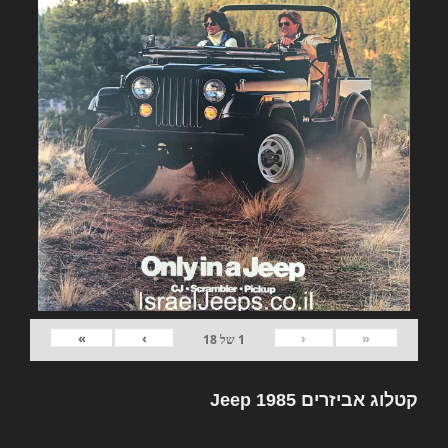
»
›
‹
«
1
של
18
קטלוג אביזרים Jeep 1985