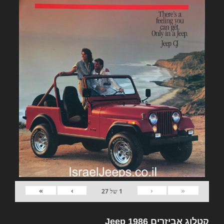
»
›
‹
«
1
של
27
קטלוג אביזרים Jeep 1986