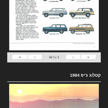
»
›
‹
«
3
של
40
קטלוג ג'יפ 1984