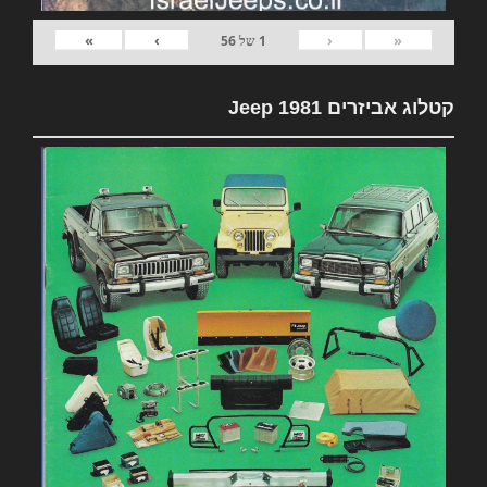
»
›
‹
«
1
של
56
קטלוג אביזרים 1981 Jeep