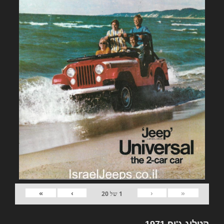
»
›
‹
«
1
של
20