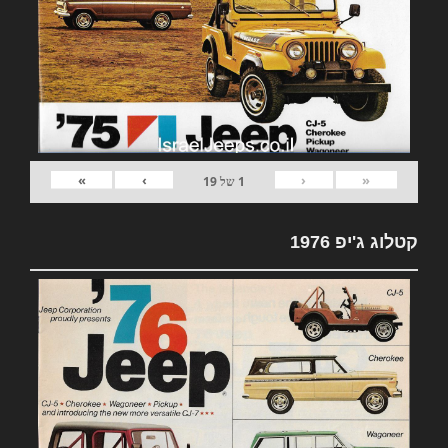
»
›
‹
«
1
של
19
קטלוג ג'יפ 1976