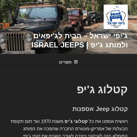
דילוג
לתוכן
ג'יפי ישראל – הבית לג'יפאים
ולמותג ג'יפ | ISRAEL JEEPS
תפריט
קטלוג ג'יפ
קטלוג Jeep אספנות
ראשית אספנו את כל
קטלוגי ג'יפ
משנת 1970 ועד תום תקופת
הבעלות של אמריקן-מוטורס החברה שהפכה את המותג
המופלא הזה לאייקוני וייצרה לאורך השנים את דגמי ג'יפי