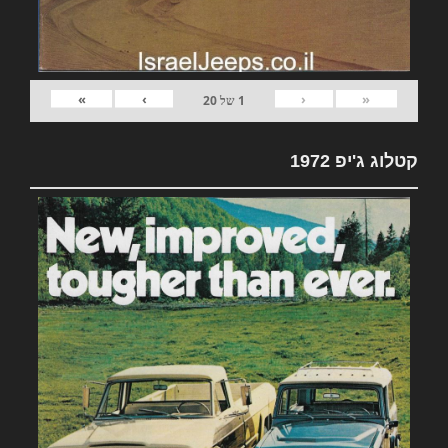
»
›
‹
«
1
של
20
קטלוג ג'יפ 1972