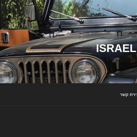
ג'יפי ישראל – הבית לג'יפאים ולמותג ג'יפ | ISRAEL
ירת קשר