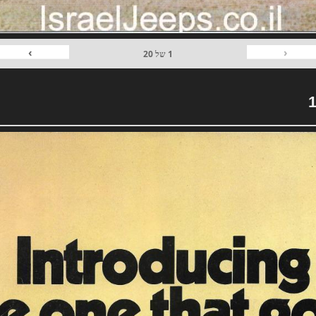
›
‹
1
של
20