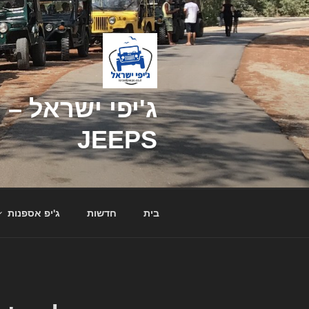
דילוג
לתוכן
JEEPS
בית
חדשות
ג'יפ אספנות