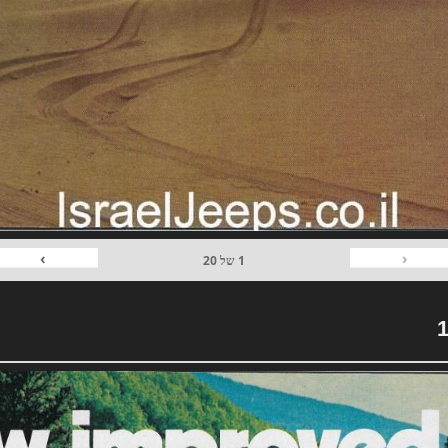
›
‹
1
של
20