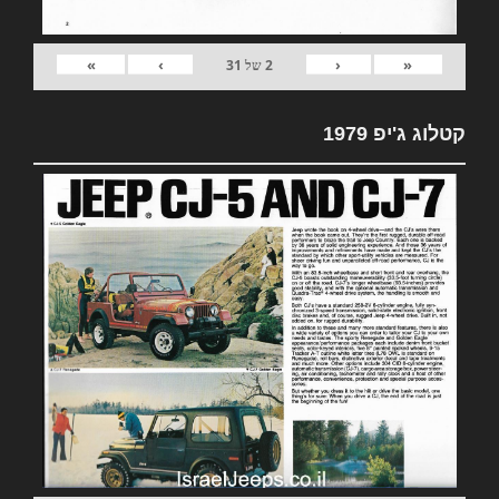
»
›
‹
«
2
של
31
קטלוג ג'יפ 1979