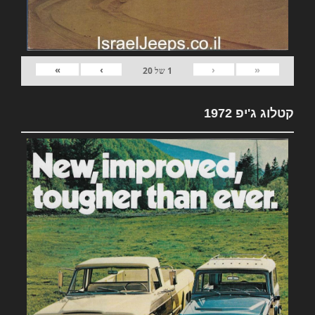
»
›
‹
«
1
של
20
קטלוג ג'יפ 1972