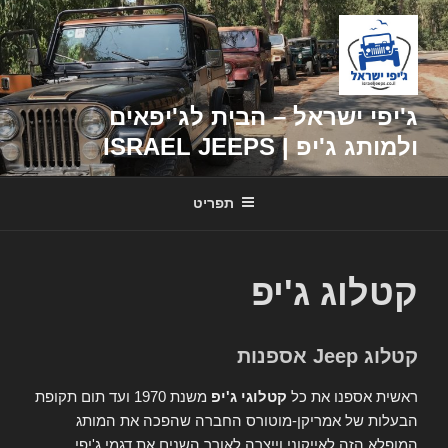
דילוג
לתוכן
ג'יפי ישראל – הבית לג'יפאים
ולמותג ג'יפ | ISRAEL JEEPS
תפריט
קטלוג ג'יפ
קטלוג Jeep אספנות
ראשית אספנו את כל
קטלוגי ג'יפ
משנת 1970 ועד תום תקופת
הבעלות של אמריקן-מוטורס החברה שהפכה את המותג
המופלא הזה לאייקוני וייצרה לאורך השנים את דגמי ג'יפי