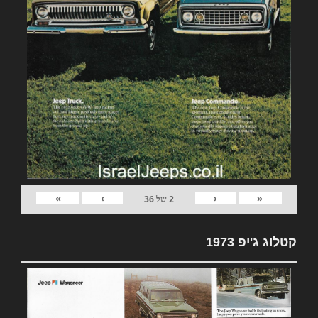
»
›
‹
«
2
של
36
קטלוג ג'יפ 1973