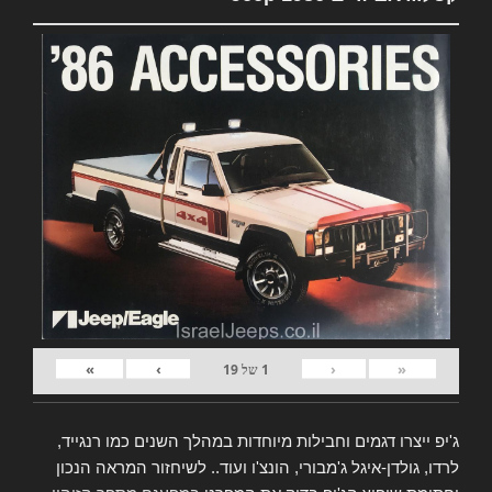
»
›
‹
«
1
של
19
ג'יפ ייצרו דגמים וחבילות מיוחדות במהלך השנים כמו רנגייד,
לרדו, גולדן-איגל ג'מבורי, הונצ'ו ועוד.. לשיחזור המראה הנכון