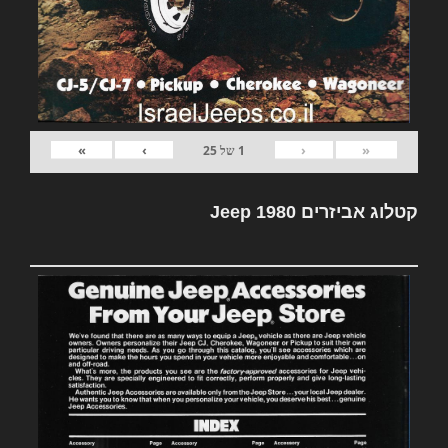
»
›
‹
«
1
של
25
קטלוג אביזרים Jeep 1980