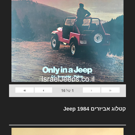
»
›
‹
«
1
של
16
קטלוג אביזרים Jeep 1984