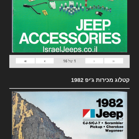
»
›
‹
«
1
של
16
קטלוג מכירות ג'יפ 1982