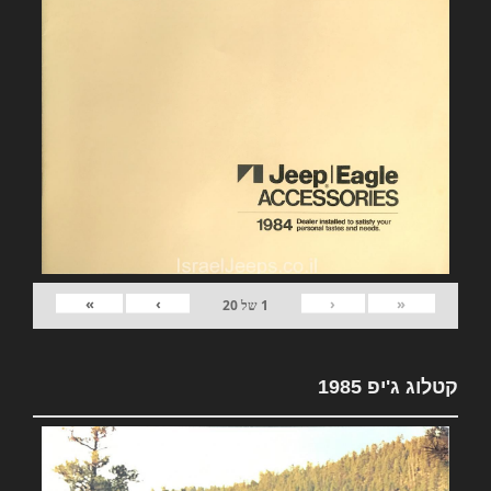
»
›
‹
«
1
של
20
קטלוג ג'יפ 1985