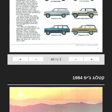
»
›
‹
«
3
של
40
קטלוג ג'יפ 1984