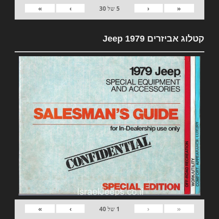
»
›
‹
«
5
של
30
קטלוג אביזרים 1979 Jeep
»
›
‹
«
1
של
40