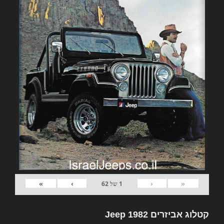
»
›
‹
«
1
של
62
קטלוג אביזרים 1982 Jeep