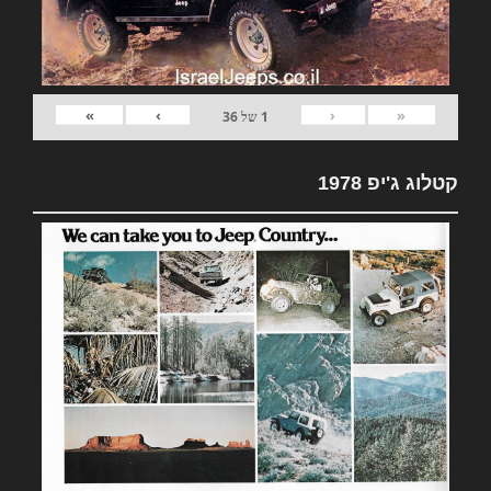
»
›
‹
«
1
של
36
קטלוג ג'יפ 1978