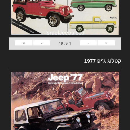
»
›
‹
«
1
של
19
קטלוג ג'יפ 1977