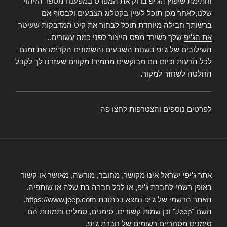
וחתימת שיפוץ הג'יפ בדוק את המפרט
במפענח מספר הזיהוי
שלנו,לאחר מכן תוכל לעיין
בקטלוג הצבעים
ולבסוף אם
ברשותך חבילה מיוחדת תוכל לבחור את
קיט המדבקות שעיטר
את הג'יפ
שלך כשירד מפס הייצור לפני כמה עשורים..
השילובים של ג'יפ בשנות השבעים והשמונים הקדימו את זמנם
לכל הדעות וכיום הם מבוקשים מתמיד! מקווים שעזרנו לך לקבל
החלטה לשחזר למקור.
לפרטים נוספים והצטרפות
לחצו פה
אתר ג'יפי ישראל אינו מקושר, מחובר, מורשה, מאושר או קשור
באופן רשמי לחברת ג'יפ, או לכל חברה בת שלה או שותפיה.
האתר הרשמי של ג'יפ נמצא בכתובת https://www.jeep.com.
השם "Jeep" וכן שמות קשורים, סימנים, סמלים ותמונות הם
סימנים מסחריים רשומים של חברת ג'יפ.