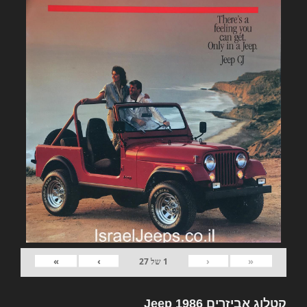
»
›
‹
«
1
של
27
קטלוג אביזרים Jeep 1986