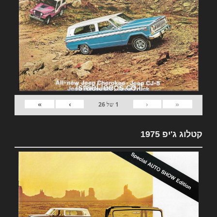
»
›
‹
«
1
של
26
קטלוג ג'יפ 1975