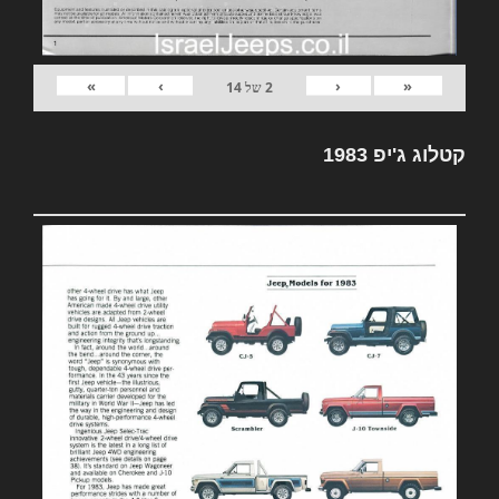
»
›
‹
«
2
של
14
קטלוג ג'יפ 1983