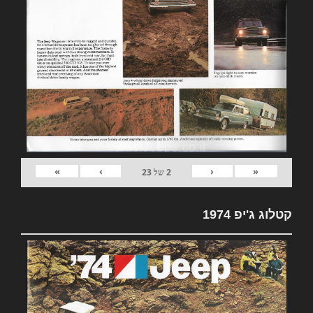
»
›
‹
«
2
של
23
קטלוג ג'יפ 1974