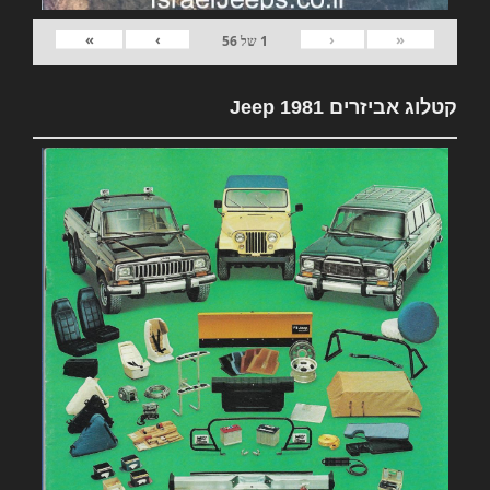
»
›
‹
«
1
של
56
קטלוג אביזרים 1981 Jeep