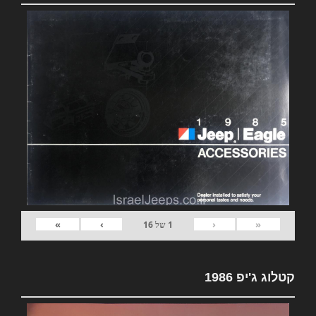
»
›
‹
«
1
של
16
קטלוג ג'יפ 1986