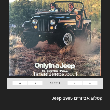
»
›
‹
«
1
של
18
קטלוג אביזרים Jeep 1985