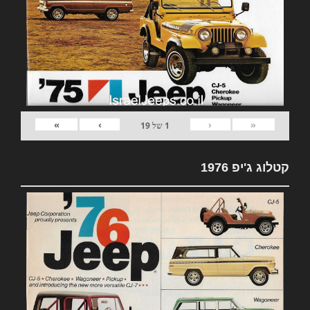
»
›
‹
«
1
של
19
קטלוג ג'יפ 1976