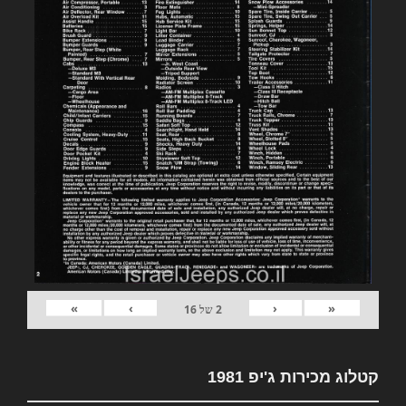
»
›
‹
«
2
של
16
קטלוג מכירות ג'יפ 1981