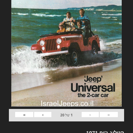
»
›
‹
«
1
של
20